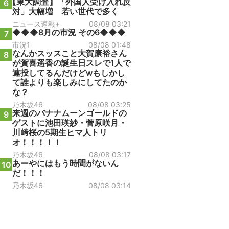
【東大調査】「外国人受け入れ反
6
対」大幅増 若い世代で多く
ニュース速報+
08/08 03:21
◆◆◆8月の市況 その6◆◆◆
7
市況1
08/08 01:48
なんかスッスこと大賀康裕さん
8
が賀喜遥香の誕生日スレで1人で
連投してるんだけどwもしかし
て誰よりも楽しみにしてたのか
な？
乃木坂46
08/08 03:25
来週のバナナムーンゴールドの
9
ゲストに池田瑛紗・菅原咲月・
川﨑桜の5期生ヒマ人トリ
オ！！！！！
乃木坂46
08/08 03:17
あーやにはもう時間がないん
10
だ！！！
乃木坂46
08/08 03:14