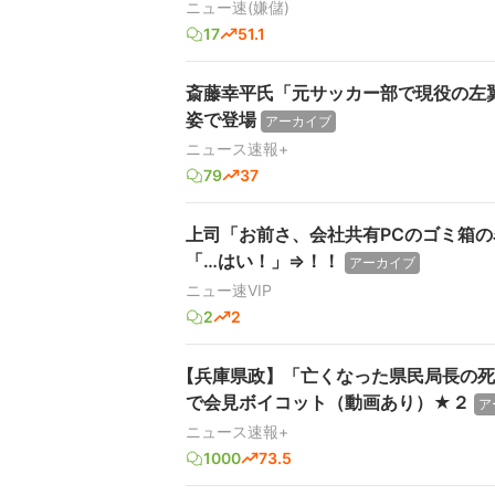
ニュー速(嫌儲)
17
51.1
斎藤幸平氏「元サッカー部で現役の左
姿で登場
アーカイブ
ニュース速報+
79
37
上司「お前さ、会社共有PCのゴミ箱
「…はい！」⇒！！
アーカイブ
ニュー速VIP
2
2
【兵庫県政】「亡くなった県民局長の死
で会見ボイコット（動画あり）★２
ア
ニュース速報+
1000
73.5