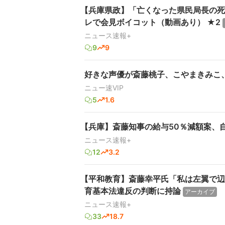
【兵庫県政】「亡くなった県民局長の
レで会見ボイコット（動画あり） ★2
ニュース速報+
9
9
好きな声優が斎藤桃子、こやまきみこ、
ニュー速VIP
5
1.6
【兵庫】斎藤知事の給与50％減額案、
ニュース速報+
12
3.2
【平和教育】斎藤幸平氏「私は左翼で辺
育基本法違反の判断に持論
アーカイブ
ニュース速報+
33
18.7