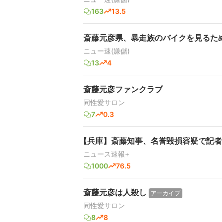
163
13.5
斎藤元彦県、暴走族のバイクを見るた
ニュー速(嫌儲)
13
4
斎藤元彦ファンクラブ
同性愛サロン
7
0.3
【兵庫】斎藤知事、名誉毀損容疑で記者
ニュース速報+
1000
76.5
斎藤元彦は人殺し
アーカイブ
同性愛サロン
8
8