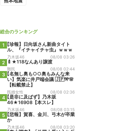
熊本地震
総合
のランキング
【珍報】日向坂さん新曲タイト
1
ル、『イチャイチャ虫』ｗｗｗ
乃木坂46
08/08 03:26
🍼★118なんあり譲渡
2
難民
08/08 02:44
【名無し奥も○○奥もみんな来
3
い】気楽に井戸端会議 🇯🇵🎌🌸
【転載禁止】
既婚女性
08/08 02:36
【是非に及ばず】乃木坂
4
46★16908【本スレ】
乃木坂46
08/08 03:15
【悲報】賀喜、金川、弓木が卒業
5
か
乃木坂46
08/08 03:20