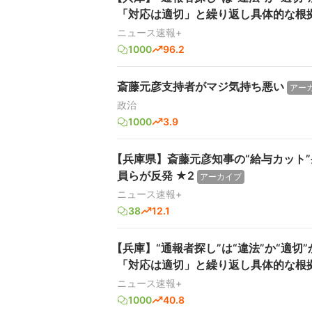
「対応は適切」と繰り返し具体的な根拠
ニュース速報+
1000
96.2
斎藤元彦支持者がマジ気持ち悪い
アー
政治
1000
3.9
【兵庫県】斎藤元彦知事の“給与カット
員らが反発 ★2
アーカイブ
ニュース速報+
38
12.1
【兵庫】“通報者探し”は“違法”か“適
「対応は適切」と繰り返し具体的な根
ニュース速報+
1000
40.8