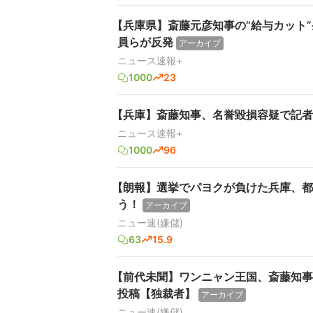
【兵庫県】斎藤元彦知事の“給与カット
員らが反発
アーカイブ
ニュース速報+
1000
23
【兵庫】斎藤知事、名誉毀損容疑で記者
ニュース速報+
1000
96
【朗報】選挙でパヨクが負けた兵庫、都
う！
アーカイブ
ニュー速(嫌儲)
63
15.9
【前代未聞】ワンニャン王国、斎藤知事
投稿【独裁者】
アーカイブ
ニュー速(嫌儲)