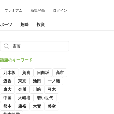
プレミアム
新規登録
ログイン
ポーツ
趣味
投資
話題のキーワード
乃木坂
賀喜
日向坂
高市
遥香
東京
池田
一ノ瀬
東大
金川
川﨑
弓木
中国
大幅増
若い世代
熊本
康裕
大賀
美空