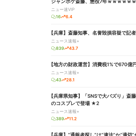
ジャンポケ斎藤、懲役7年ｗｗｗｗｗ
ニュー速VIP
16
6.4
【兵庫】斎藤知事、名誉毀損容疑で記者
ニュース速報+
839
43.7
【地方の財政運営】消費税1%で670
ニュース速報+
43
28.1
【兵庫県知事】「SNSで大バズり」斎
のコスプレで登場 ★2
ニュース速報+
389
11.2
【兵庫】“通報者探し”は“違法”か“適