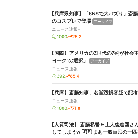
【兵庫県知事】「SNSで大バズり」斎
のコスプレで登場
アーカイブ
ニュース速報+
1000
25.2
【国際】アメリカのZ世代の7割が社会
ヨーク"の選択」
アーカイブ
ニュース速報+
392
85.4
【兵庫】斎藤知事、名誉毀損容疑で記者
ニュース速報+
1000
71.8
【人質司法】 斎藤私警＆土人後進国さ
してしまうw 🇯🇵 まあ一般臣民の