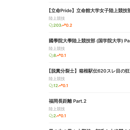
【立命Pride】立命館大学女子陸上競技部
陸上競技
203
0.2
國學院大學陸上競技部 (国学院大学) Par
陸上競技
8
0.1
【脱糞分裂士】箱根駅伝620スレ目の
陸上競技
12
0.1
福岡長距離 Part.2
陸上競技
2
0.1