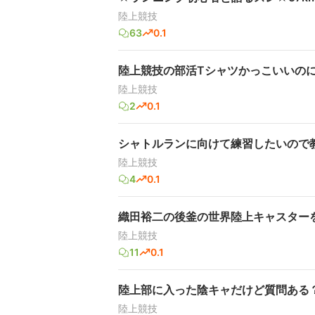
陸上競技
63
0.1
陸上競技の部活Tシャツかっこいいの
陸上競技
2
0.1
シャトルランに向けて練習したいので教
陸上競技
4
0.1
織田裕二の後釜の世界陸上キャスター
陸上競技
11
0.1
陸上部に入った陰キャだけど質問ある
陸上競技