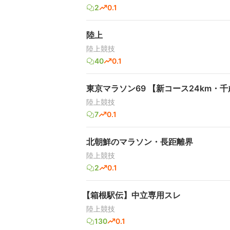
2
0.1
陸上
陸上競技
40
0.1
東京マラソン69 【新コース24km
陸上競技
7
0.1
北朝鮮のマラソン・長距離界
陸上競技
2
0.1
【箱根駅伝】中立専用スレ
陸上競技
130
0.1