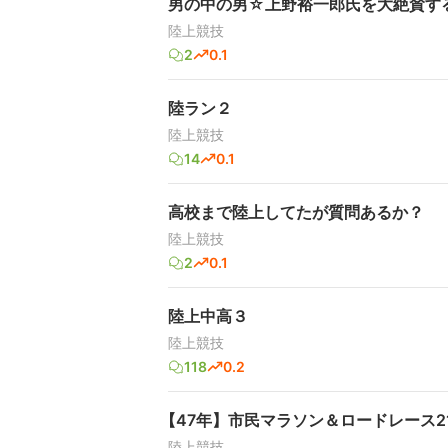
男の中の男☆上野裕一郎氏を大絶賛するス
陸上競技
2
0.1
陸ラン２
陸上競技
14
0.1
高校まで陸上してたが質問あるか？
陸上競技
2
0.1
陸上中高３
陸上競技
118
0.2
【47年】市民マラソン＆ロードレース2
陸上競技