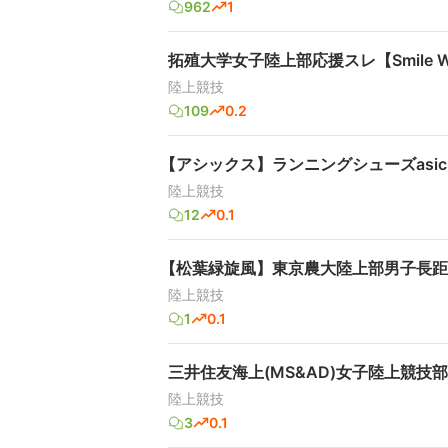
962
1
拓殖大学女子陸上部応援スレ【Smile Win
陸上競技
109
0.2
【アシックス】ランニングシューズasics
陸上競技
12
0.1
【松葉緑旋風】東京農大陸上部男子長距
陸上競技
1
0.1
三井住友海上(MS&AD)女子陸上競技部応
陸上競技
3
0.1