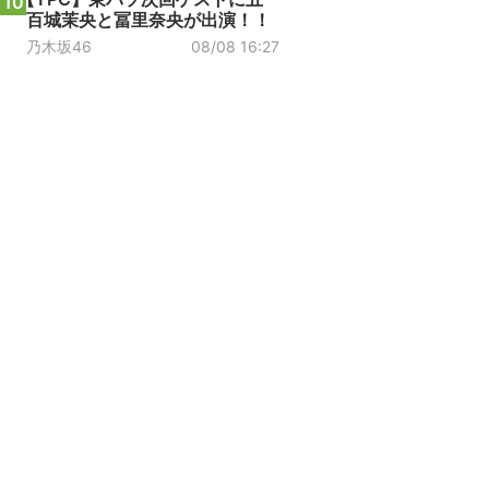
10
百城茉央と冨里奈央が出演！！
乃木坂46
08/08 16:27