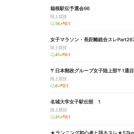
箱根駅伝予選会96
陸上競技
16
0.1
女子マラソン・長距離総合スレPart26
陸上競技
41
0.1
〒日本郵政グループ女子陸上部〒1通目
陸上競技
6
0.1
名城大学女子駅伝部 1
陸上競技
31
0.1
★ランニング初心者と語るスレ★57k