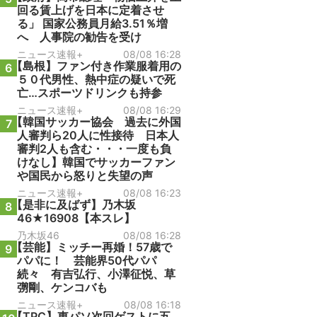
回る賃上げを日本に定着させ
る」 国家公務員月給3.51％増
へ 人事院の勧告を受け
ニュース速報+
08/08 16:28
【島根】ファン付き作業服着用の
6
５０代男性、熱中症の疑いで死
亡…スポーツドリンクも持参
ニュース速報+
08/08 16:29
【韓国サッカー協会 過去に外国
7
人審判ら20人に性接待 日本人
審判2人も含む・・・一度も負
けなし】韓国でサッカーファン
や国民から怒りと失望の声
ニュース速報+
08/08 16:23
【是非に及ばず】乃木坂
8
46★16908【本スレ】
乃木坂46
08/08 16:28
【芸能】ミッチー再婚！57歳で
9
パパに！ 芸能界50代パパ
続々 有吉弘行、小澤征悦、草
彅剛、ケンコバも
ニュース速報+
08/08 16:18
【TPC】東パソ次回ゲストに五