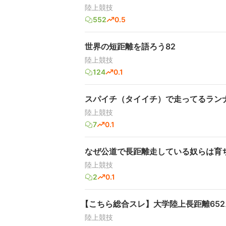
陸上競技
552
0.5
世界の短距離を語ろう82
陸上競技
124
0.1
スパイチ（タイイチ）で走ってるランナー
陸上競技
7
0.1
なぜ公道で長距離走している奴らは育
陸上競技
2
0.1
【こちら総合スレ】大学陸上長距離65
陸上競技