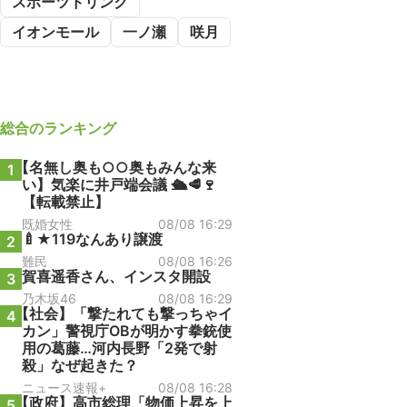
スポーツドリンク
イオンモール
一ノ瀬
咲月
総合
のランキング
【名無し奥も○○奥もみんな来
1
い】気楽に井戸端会議 🛳️🥩🍷
【転載禁止】
既婚女性
08/08 16:29
🍼★119なんあり譲渡
2
難民
08/08 16:26
賀喜遥香さん、インスタ開設
3
乃木坂46
08/08 16:29
【社会】「撃たれても撃っちゃイ
4
カン」警視庁OBが明かす拳銃使
用の葛藤…河内長野「2発で射
殺」なぜ起きた？
ニュース速報+
08/08 16:28
【政府】高市総理「物価上昇を上
5