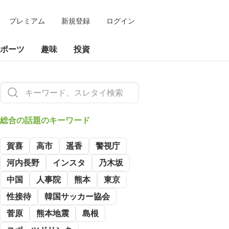
プレミアム
新規登録
ログイン
ポーツ
趣味
投資
総合の
話題のキーワード
賀喜
高市
遥香
警視庁
河内長野
インスタ
乃木坂
中国
人事院
熊本
東京
性接待
韓国サッカー協会
菅原
熊本地震
島根