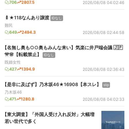
706
2807.5
2026/08/08 04:02:46
🍼★118なんあり譲渡
IDなし
難民
649
2494.3
2026/08/08 02:44:58
【名無し奥も○○奥もみんな来い】気楽に井戸端会議 🇯🇵
🎌🌸【転載禁止】
IDなし
既婚女性
427
1394.9
2026/08/08 02:36:43
【是非に及ばず】乃木坂46★16908【本スレ】
slip
乃木坂46
471
1280.8
2026/08/08 04:02:33
【東大調査】「外国人受け入れ反対」大幅増
若い世代で多く