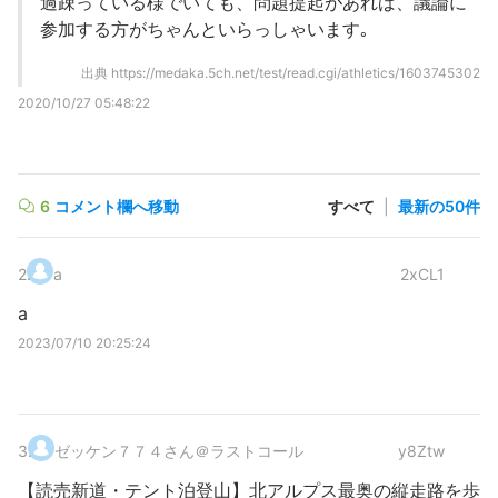
過疎っている様でいても、問題提起があれば、議論に
参加する方がちゃんといらっしゃいます｡
出典
https://medaka.5ch.net/test/read.cgi/athletics/1603745302
2020/10/27 05:48:22
6
コメント欄へ移動
すべて
|
最新の50件
2
.
a
2xCL1
a
2023/07/10 20:25:24
3
.
ゼッケン７７４さん＠ラストコール
y8Ztw
【読売新道・テント泊登山】北アルプス最奥の縦走路を歩