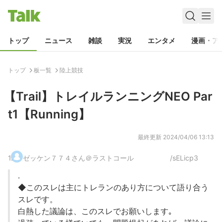
トップ
ニュース
雑談
実況
エンタメ
漫画・ア
トップ
板一覧
陸上競技
【Trail】トレイルランニングNEO Par
t1【Running】
最終更新
2024/04/06 13:13
1
.
ゼッケン７７４さん＠ラストコール
/sELicp3
.
◆このスレは主にトレランのあり方について語り合う
スレです。
白熱した議論は、このスレでお願いします｡