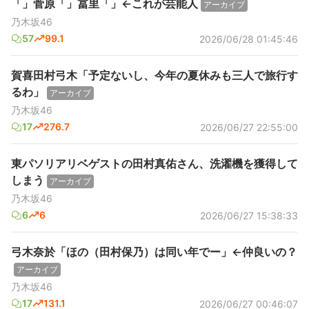
「」菅原「」冨里「」←これが芸能人
アーカイブ
乃木坂46
57
99.1
2026/06/28 01:45:46
賀喜田村弓木「予定ないし、今年の夏休みも三人で旅行す
るわ」
アーカイブ
乃木坂46
17
276.7
2026/06/27 22:55:00
東パソリアリベゲストの田村真佑さん、洗濯機を獲得して
しまう
アーカイブ
乃木坂46
6
6
2026/06/27 15:38:33
弓木奈於「ほの（田村保乃）は同い年でー」←仲良いの？
アーカイブ
乃木坂46
17
131.1
2026/06/27 00:46:07