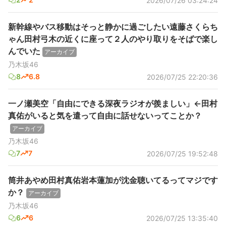
2026/07/26 03:24:24
新幹線やバス移動はそっと静かに過ごしたい遠藤さくらち
ゃん田村弓木の近くに座って２人のやり取りをそばで楽し
んでいた
アーカイブ
乃木坂46
8
6.8
2026/07/25 22:20:36
一ノ瀬美空「自由にできる深夜ラジオが羨ましい」←田村
真佑がいると気を遣って自由に話せないってことか？
アーカイブ
乃木坂46
7
7
2026/07/25 19:52:48
筒井あやめ田村真佑岩本蓮加が沈金聴いてるってマジです
か？
アーカイブ
乃木坂46
6
6
2026/07/25 13:35:40