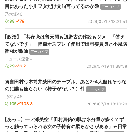
目にあった小川ヲタだけ文句言ってるのか😨
アーカイブ
乃木坂46
88
79
2026/07/19 13:21:51
【政治】「共産党は普天間も辺野古の移設もダメ」「答え
てないです」 陸自オスプレイ使用で田村委員長と小泉防
衛相が激論
アーカイブ
ニュース速報+
29
6.2
2026/07/19 11:38:58
賀喜田村弓木筒井柴田のテーブル、あと2-4人座れそうな
のに誰も座らない（椅子がない？）件
アーカイブ
乃木坂46
105
108.8
2026/07/18 18:10:29
【あっ…】一ノ瀬美空「田村真佑の肌は水分量が多くてず
っと触っていられる女の子特有の柔らかさがある」←日常