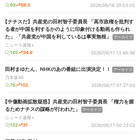
69
66.5
2026/06/18 20:53:05
【ナチスだ】共産党の田村智子委員長 「高市政権を批判す
る者が中国を利するかのように印象付ける動画も作られ
た」 「共産党が中国を利しているは事実無根」
アーカイブ
ニュース速報+
145
34.9
2026/06/17 13:46:36
田村まゆたん、NHKのあの番組に出演決定！！
アーカイブ
乃木坂46
76
102
2026/06/17 07:27:03
【中傷動画拡散疑惑】共産党の田村智子委員長 「権力を握
るためナチスの謀略が行われた」
アーカイブ
ニュース速報+
132
31
2026/06/17 00:23:02