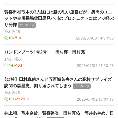
賀喜田村弓木の3人組には腰の思い運営だが、奥田のユニ
ットや金川長嶋柴田黒見小川のプロジェクトにはフッ軽ぶ
り発揮
アーカイブ
乃木坂46
10
10
2026/07/03 14:34:36
ロンドンブーツ1号2号 田村淳・田村亮
お笑い芸人
44
0.1
2026/07/03 11:50:28
【悲報】田村真佑さんと五百城茉央さんの高校サプライズ
訪問の黒歴史、掘り返されてしまう
アーカイブ
乃木坂46
151
123.9
2026/07/02 13:04:13
井上和、弓木奈於、賀喜遥香、田村真佑、筒井あやめ、日