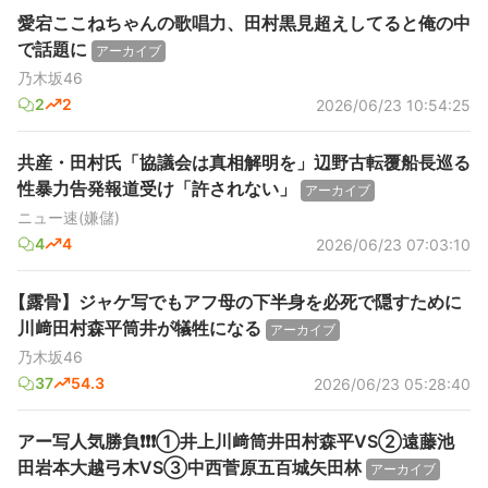
愛宕ここねちゃんの歌唱力、田村黒見超えしてると俺の中
で話題に
アーカイブ
乃木坂46
2
2
2026/06/23 10:54:25
共産・田村氏「協議会は真相解明を」辺野古転覆船長巡る
性暴力告発報道受け「許されない」
アーカイブ
ニュー速(嫌儲)
4
4
2026/06/23 07:03:10
【露骨】ジャケ写でもアフ母の下半身を必死で隠すために
川﨑田村森平筒井が犠牲になる
アーカイブ
乃木坂46
37
54.3
2026/06/23 05:28:40
アー写人気勝負❗️❗️❗️①井上川﨑筒井田村森平VS②遠藤池
田岩本大越弓木VS③中西菅原五百城矢田林
アーカイブ