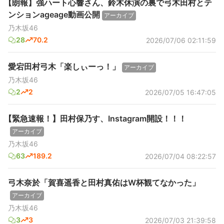
【朗報】強ハート心響さん、鈴木休演の裏で弓木田村とテ
ンションageage動画公開
アーカイブ
乃木坂46
28
70.2
2026/07/06 02:11:59
愛宕田村弓木「楽しぃーっ！」
アーカイブ
乃木坂46
2
2
2026/07/05 16:47:05
【緊急速報！】田村保乃す、Instagram開設！！！
アーカイブ
乃木坂46
63
189.2
2026/07/04 08:22:57
弓木奈於「賀喜遥香と田村真佑はW杯観てなかった」
アーカイブ
乃木坂46
3
3
2026/07/03 21:39:58