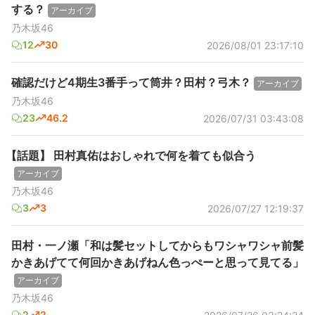
する？
アーカイブ
乃木坂46
12
30
2026/08/01 23:17:10
確認だけど4期生3番手って筒井？田村？弓木？
アーカイブ
乃木坂46
23
46.2
2026/07/31 03:43:08
【話題】 田村真佑はおしゃれで何を着ても似合う
アーカイブ
乃木坂46
3
3
2026/07/27 12:19:37
田村・一ノ瀬「和は髪セットしてからもワシャワシャ前髪
かきあげてて何回かきあげねん色っぺーと思って見てる」
アーカイブ
乃木坂46
2
2