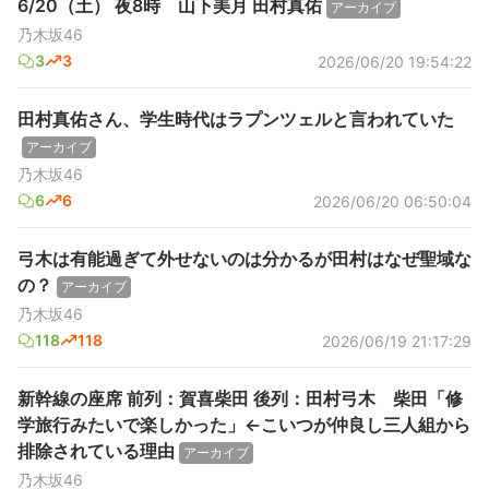
6/20（土） 夜8時 山下美月 田村真佑
アーカイブ
乃木坂46
3
3
2026/06/20 19:54:22
田村真佑さん、学生時代はラプンツェルと言われていた
アーカイブ
乃木坂46
6
6
2026/06/20 06:50:04
弓木は有能過ぎて外せないのは分かるが田村はなぜ聖域な
の？
アーカイブ
乃木坂46
118
118
2026/06/19 21:17:29
新幹線の座席 前列：賀喜柴田 後列：田村弓木 柴田「修
学旅行みたいで楽しかった」←こいつが仲良し三人組から
排除されている理由
アーカイブ
乃木坂46