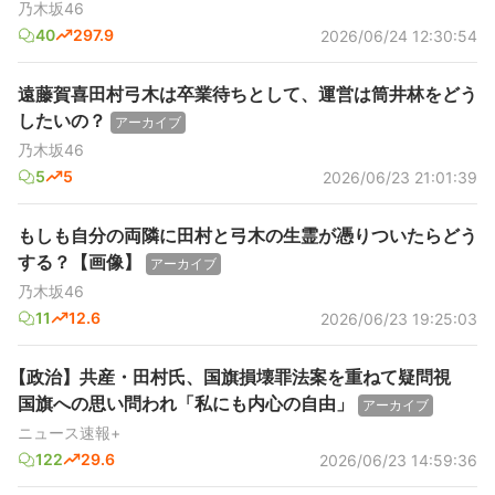
乃木坂46
40
297.9
2026/06/24 12:30:54
遠藤賀喜田村弓木は卒業待ちとして、運営は筒井林をどう
したいの？
アーカイブ
乃木坂46
5
5
2026/06/23 21:01:39
もしも自分の両隣に田村と弓木の生霊が憑りついたらどう
する？【画像】
アーカイブ
乃木坂46
11
12.6
2026/06/23 19:25:03
【政治】共産・田村氏、国旗損壊罪法案を重ねて疑問視
国旗への思い問われ「私にも内心の自由」
アーカイブ
ニュース速報+
122
29.6
2026/06/23 14:59:36