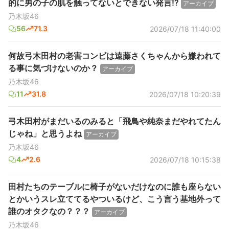
的に男の子の肌を触ってないとできない発言⁉️
アーカイブ
乃木坂46
56
71.3
2026/07/18 11:40:00
何故弓木田村の老害コンビは遠藤さくちゃんから嫌われて
る事に気づけないのか？
アーカイブ
乃木坂46
11
31.8
2026/07/18 10:20:39
弓木田村がまだいるのみると「飛鳥や純奈まだやれてたん
じゃね」と思うよね
アーカイブ
乃木坂46
4
2.6
2026/07/18 10:15:38
田村たちのテーブルに椅子がないだけなのに誰も座らない
とかいうスレ立ててるやついるけど、こう言う基地外って
誰のオタクなの？？？
アーカイブ
乃木坂46