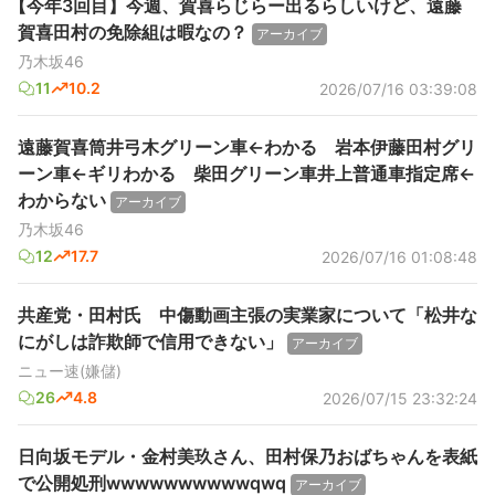
【今年3回目】今週、賀喜らじらー出るらしいけど、遠藤
賀喜田村の免除組は暇なの？
アーカイブ
乃木坂46
11
10.2
2026/07/16 03:39:08
遠藤賀喜筒井弓木グリーン車←わかる 岩本伊藤田村グリ
ーン車←ギリわかる 柴田グリーン車井上普通車指定席←
わからない
アーカイブ
乃木坂46
12
17.7
2026/07/16 01:08:48
共産党・田村氏 中傷動画主張の実業家について「松井な
にがしは詐欺師で信用できない」
アーカイブ
ニュー速(嫌儲)
26
4.8
2026/07/15 23:32:24
日向坂モデル・金村美玖さん、田村保乃おばちゃんを表紙
で公開処刑wwwwwwwwwwqwq
アーカイブ