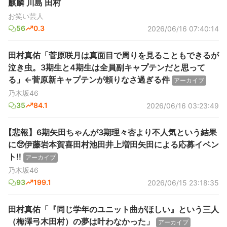
麒麟 川島 田村
お笑い芸人
56
0.3
2026/06/16 07:40:14
田村真佑「菅原咲月は真面目で周りを見ることもできるが
泣き虫。3期生と4期生は全員副キャプテンだと思って
る」←菅原新キャプテンが頼りなさ過ぎる件
アーカイブ
乃木坂46
35
84.1
2026/06/16 03:23:49
【悲報】6期矢田ちゃんが3期理々杏より不人気という結果
に🥺伊藤岩本賀喜田村池田井上増田矢田による応募イベン
ト‼️
アーカイブ
乃木坂46
93
199.1
2026/06/15 23:18:35
田村真佑「『同じ学年のユニット曲がほしい』という三人
（梅澤弓木田村）の夢は叶わなかった」
アーカイブ