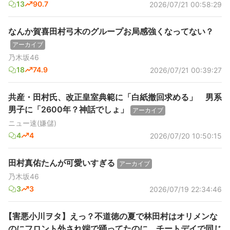
13
90.7
2026/07/21 00:58:29
なんか賀喜田村弓木のグループお局感強くなってない？
アーカイブ
乃木坂46
18
74.9
2026/07/21 00:39:27
共産・田村氏、改正皇室典範に「白紙撤回求める」 男系
男子に「2600年？神話でしょ」
アーカイブ
ニュー速(嫌儲)
4
4
2026/07/20 10:50:15
田村真佑たんが可愛いすぎる
アーカイブ
乃木坂46
3
3
2026/07/19 22:34:46
【害悪小川ヲタ】えっ？不道徳の夏で林田村はオリメンな
のにフロント外され端で踊ってたのに、チートデイで同じ