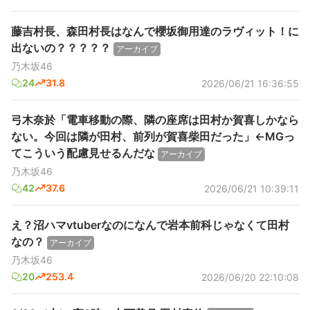
藤吉村長、森田村長はなんで櫻坂御用達のラヴィット！に
出ないの？？？？？
アーカイブ
乃木坂46
24
31.8
2026/06/21 16:36:55
弓木奈於「電車移動の際、隣の座席は田村か賀喜しかなら
ない。今回は隣が田村、前列が賀喜柴田だった」←MGっ
てこういう配慮見せるんだな
アーカイブ
乃木坂46
42
37.6
2026/06/21 10:39:11
え？沼ハマvtuberなのになんで岩本前科じゃなくて田村
なの？
アーカイブ
乃木坂46
20
253.4
2026/06/20 22:10:08