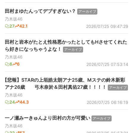
田村まゆたんってデブすぎない？
アーカイブ
乃木坂46
27
42.1
2026/07/25 09:47:29
田村と岩本がたとえ性格悪かったとしてもHさせてくれた
ら好きになっちゃうよな！
アーカイブ
乃木坂46
6
6
2026/07/25 07:53:14
【悲報】STARの上垣皓太朗アナ25歳、Mステの鈴木新彩
アナ26歳 弓木奈於＆田村真佑27歳！！！！
アーカイブ
乃木坂46
24
44.3
2026/07/25 06:16:19
一ノ瀬みーきゅんより田村の方が可愛い
アーカイブ
乃木坂46
22
57