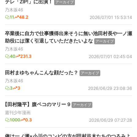
テレ「ZIP!」に出演！
アーカイブ
乃木坂46
11
48.2
2026/07/01 15:53:14
卒業後に自力で仕事獲得出来そうに無い池田村長や一ノ瀬
助役には潔く引退していただきたいよな
アーカイブ
乃木坂46
40
231.3
2026/07/01 02:45:04
田村まゆちゃんこんな顔だった？
アーカイブ
乃木坂46
3
3
2026/06/29 23:08:36
【田村隆平】腹ペコのマリー 9
アーカイブ
週刊少年漫画
1000
0.3
2026/06/29 07:27:28
俺は一ノ瀬×小川のコンビの方が田村弓木たちのつるみよ