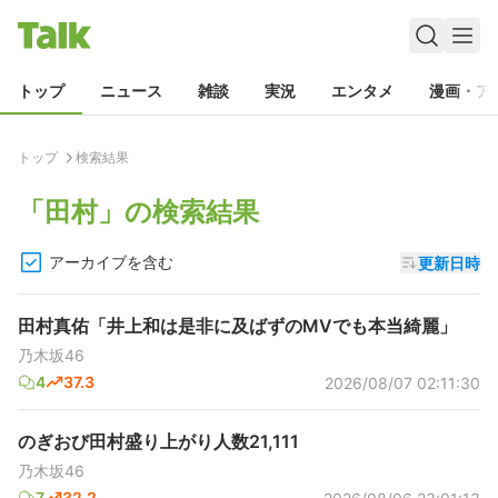
トップ
ニュース
雑談
実況
エンタメ
漫画・ア
トップ
検索結果
「
田村
」の検索結果
アーカイブを含む
更新日時
田村真佑「井上和は是非に及ばずのMVでも本当綺麗」
乃木坂46
4
37.3
2026/08/07 02:11:30
のぎおび田村盛り上がり人数21,111
乃木坂46
7
32.2