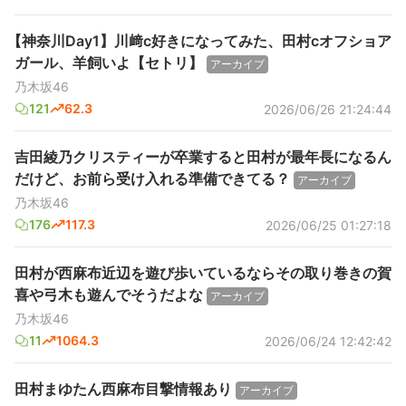
【神奈川Day1】川﨑c好きになってみた、田村cオフショア
ガール、羊飼いよ【セトリ】
アーカイブ
乃木坂46
121
62.3
2026/06/26 21:24:44
吉田綾乃クリスティーが卒業すると田村が最年長になるん
だけど、お前ら受け入れる準備できてる？
アーカイブ
乃木坂46
176
117.3
2026/06/25 01:27:18
田村が西麻布近辺を遊び歩いているならその取り巻きの賀
喜や弓木も遊んでそうだよな
アーカイブ
乃木坂46
11
1064.3
2026/06/24 12:42:42
田村まゆたん西麻布目撃情報あり
アーカイブ