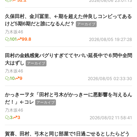
2026/08/06 23:01:13
久保田村、金川冨里、←期を超えた仲良しコンビってある
けど5期6期だと誰になるんだ？
アーカイブ
乃木坂46
101
99.8
2026/08/05 19:27:28
田村の金銭感覚バグりすぎててヤバい延長中で６問中全問
大はずし
アーカイブ
乃木坂46
10
9
2026/08/05 02:33:30
かっきーヲタ「田村と弓木がかっきーに悪影響を与えるん
だ！」←コレ
アーカイブ
乃木坂46
3
3
2026/08/02 11:58:41
賀喜、田村、弓木と同じ部屋で1日過ごせるとしたらどう