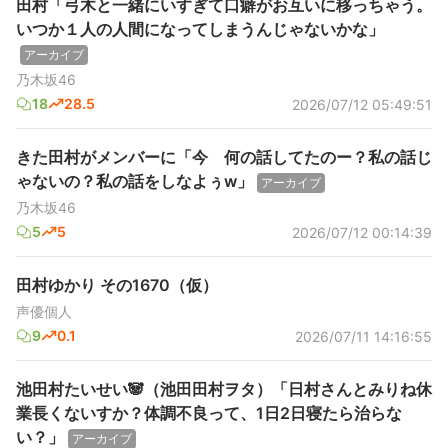
田村「弓木と一緒にいすぎて口癖がお互いに移っちゃう。
いつか１人の人間になってしまうんじゃないかな」
アーカイブ
乃木坂46
18
28.5
2026/07/12 05:49:51
きた田村がメンバーに「今 何の話してたのー？私の話じ
ゃないの？私の話をしなよぅw」
アーカイブ
乃木坂46
5
5
2026/07/12 00:14:39
田村ゆかり その1670（仮）
声優個人
9
0.1
2026/07/11 14:16:55
池田村たいせい🐼（池田田村ヲタ）「日村さんとみりね休
業長くないすか？体調不良って、1日2日寝たら治らな
い？」
アーカイブ