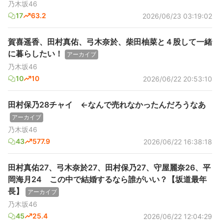
乃木坂46
17
63.2
2026/06/23 03:19:02
賀喜遥香、田村真佑、弓木奈於、柴田柚菜と４股して一緒
に暮らしたい！
アーカイブ
乃木坂46
10
10
2026/06/22 20:53:10
田村保乃28チャイ ←なんで売れなかったんだろうなあ
アーカイブ
乃木坂46
43
577.9
2026/06/22 16:38:18
田村真佑27、弓木奈於27、田村保乃27、守屋麗奈26、平
岡海月24 この中で結婚するなら誰がいい？【坂道最年
長】
アーカイブ
乃木坂46
45
25.4
2026/06/22 12:04:29