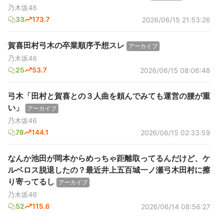
乃木坂46
33
173.7
2026/06/15 21:53:26
賀喜田村弓木の卒業順序予想スレ
アーカイブ
乃木坂46
25
53.7
2026/06/15 08:06:48
弓木「田村と賀喜との３人曲を頼んでみても運営の腰が重
い」
アーカイブ
乃木坂46
78
144.1
2026/06/15 02:33:59
なんか池田が岡本からめっちゃ距離取ってるんだけど、ケ
ルベロス脱退したの？最近井上五百城一ノ瀬弓木田村に擦
り寄ってるし
アーカイブ
乃木坂46
52
115.6
2026/06/14 08:56:27