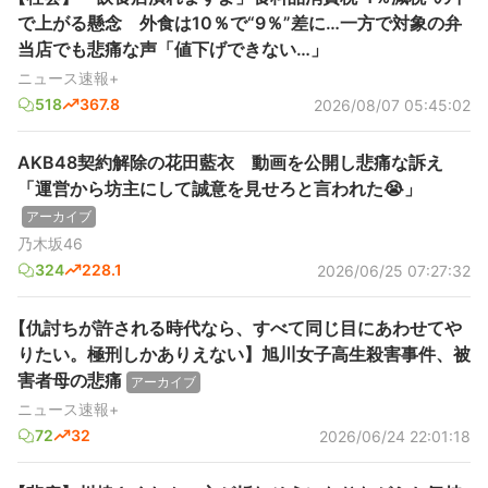
で上がる懸念 外食は10％で“9％”差に…一方で対象の弁
当店でも悲痛な声「値下げできない…」
ニュース速報+
518
367.8
2026/08/07 05:45:02
AKB48契約解除の花田藍衣 動画を公開し悲痛な訴え
「運営から坊主にして誠意を見せろと言われた😭」
アーカイブ
乃木坂46
324
228.1
2026/06/25 07:27:32
【仇討ちが許される時代なら、すべて同じ目にあわせてや
りたい。極刑しかありえない】旭川女子高生殺害事件、被
害者母の悲痛
アーカイブ
ニュース速報+
72
32
2026/06/24 22:01:18