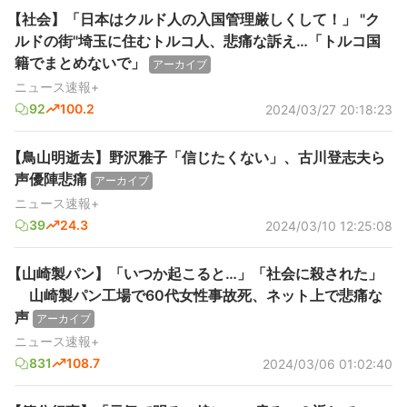
【社会】「日本はクルド人の入国管理厳しくして！」 "ク
ルドの街"埼玉に住むトルコ人、悲痛な訴え…「トルコ国
籍でまとめないで」
アーカイブ
ニュース速報+
92
100.2
2024/03/27 20:18:23
【鳥山明逝去】野沢雅子「信じたくない」、古川登志夫ら
声優陣悲痛
アーカイブ
ニュース速報+
39
24.3
2024/03/10 12:25:08
【山崎製パン】「いつか起こると…」「社会に殺された」
山崎製パン工場で60代女性事故死、ネット上で悲痛な
声
アーカイブ
ニュース速報+
831
108.7
2024/03/06 01:02:40