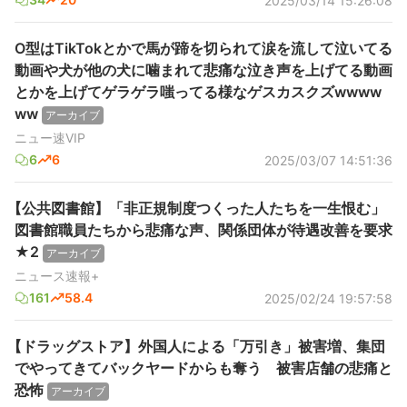
2025/03/14 15:26:08
O型はTikTokとかで馬が蹄を切られて涙を流して泣いてる
動画や犬が他の犬に噛まれて悲痛な泣き声を上げてる動画
とかを上げてゲラゲラ嗤ってる様なゲスカスクズwwww
ww
アーカイブ
ニュー速VIP
6
6
2025/03/07 14:51:36
【公共図書館】「非正規制度つくった人たちを一生恨む」
図書館職員たちから悲痛な声、関係団体が待遇改善を要求
★2
アーカイブ
ニュース速報+
161
58.4
2025/02/24 19:57:58
【ドラッグストア】外国人による「万引き」被害増、集団
でやってきてバックヤードからも奪う 被害店舗の悲痛と
恐怖
アーカイブ