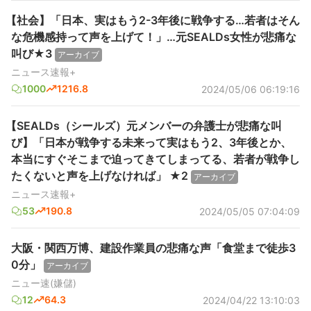
【社会】「日本、実はもう2-3年後に戦争する…若者はそん
な危機感持って声を上げて！」…元SEALDs女性が悲痛な
叫び★3
アーカイブ
ニュース速報+
1000
1216.8
2024/05/06 06:19:16
【SEALDs（シールズ）元メンバーの弁護士が悲痛な叫
び】「日本が戦争する未来って実はもう2、3年後とか、
本当にすぐそこまで迫ってきてしまってる、若者が戦争し
たくないと声を上げなければ」 ★2
アーカイブ
ニュース速報+
53
190.8
2024/05/05 07:04:09
大阪・関西万博、建設作業員の悲痛な声「食堂まで徒歩3
0分」
アーカイブ
ニュー速(嫌儲)
12
64.3
2024/04/22 13:10:03