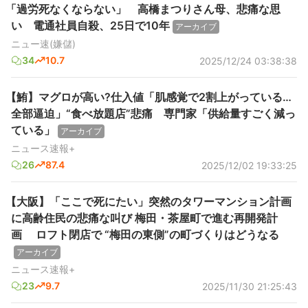
「過労死なくならない」 高橋まつりさん母、悲痛な思
い 電通社員自殺、25日で10年
アーカイブ
ニュー速(嫌儲)
34
10.7
2025/12/24 03:38:38
【鮪】マグロが高い?仕入値「肌感覚で2割上がっている…
全部逼迫」“食べ放題店”悲痛 専門家「供給量すごく減っ
ている」
アーカイブ
ニュース速報+
26
87.4
2025/12/02 19:33:25
【大阪】「ここで死にたい」突然のタワーマンション計画
に高齢住民の悲痛な叫び 梅田・茶屋町で進む再開発計
画 ロフト閉店で “梅田の東側”の町づくりはどうなる
アーカイブ
ニュース速報+
23
9.7
2025/11/30 21:25:43