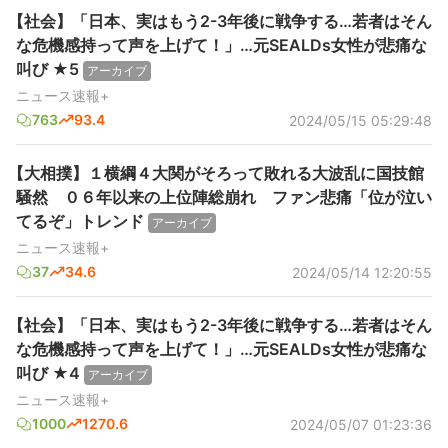
【社会】「日本、実はもう2-3年後に戦争する…若者はそん
な危機感持って声を上げて！」…元SEALDs女性が悲痛な
叫び ★5
アーカイブ
ニュース速報+
763
93.4
2024/05/15 05:29:48
【大相撲】１横綱４大関がそろって敗れる大波乱に国技館
騒然 ０６年以来の上位陣総崩れ ファン悲痛「位が泣い
てるぞ」トレンド
アーカイブ
ニュース速報+
37
34.6
2024/05/14 12:20:55
【社会】「日本、実はもう2-3年後に戦争する…若者はそん
な危機感持って声を上げて！」…元SEALDs女性が悲痛な
叫び ★4
アーカイブ
ニュース速報+
1000
1270.6
2024/05/07 01:23:36