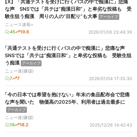
【X】「共通テストを受けに行くバスの中で痴漢に」悲痛
な声 SNSでは「共テは”痴漢日和”」と卑劣な投稿も 受
験生狙う痴漢 周りの人の”目配り”も大事
アーカイブ
ニュース速報+
45
19.6
2026/01/06 23:49:39
「共通テストを受けに行くバスの中で痴漢に」悲痛な声
SNSでは「共テは”痴漢日和”」と卑劣な投稿も 受験生狙
う痴漢
アーカイブ
ニュー速(嫌儲)
7
7
2026/01/04 17:35:30
「今の日本では希望を抱けない」年末の食品配布会で悲痛
な声を聞いた 物価高の2025年、利用者は過去最多に
アーカイブ
ニュー速(嫌儲)
19
18.2
2025/12/26 14:42:43