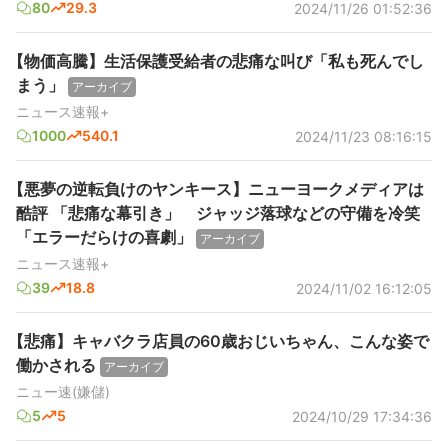
80
29.3
2024/11/26 01:52:36
【物価高騰】生活保護受給者の悲痛な叫び「私も死んでし
まう」
アーカイブ
ニュース速報+
1000
540.1
2024/11/23 08:16:15
【悪夢の逆転負けのヤンキース】ニューヨークメディアは
酷評 「悲痛な幕引き」 ジャッジ落球などの守備を冷笑
「エラーだらけの喜劇」
アーカイブ
ニュース速報+
39
18.8
2024/11/02 16:12:05
【悲痛】キャバクラ店員の60歳おじいちゃん、こんな姿で
働かされる
アーカイブ
ニュー速(嫌儲)
5
5
2024/10/29 17:34:36