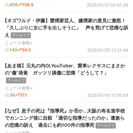
458
108.9
2025/01/31 00:41:36
【オズワルド・伊藤】愛煙家芸人、嫌煙家の意見に激怒！
「久しぶりに女に手を出しそうに」 声を荒げて悲痛な訴
え
アーカイブ
ニュース速報+
140
34.2
2025/01/25 13:21:49
【あま猫】元丸の内OLYouTuber、愛車レクサスにまさか
の“傷”発覚 ガッツリ損傷に悲痛「どうして？」
アーカイブ
ニュース速報+
38
37.1
2025/01/16 11:56:59
【なぜ】息子の死は『指導死』か否か…大阪の有名進学校
でカンニング後に自殺 「適切な指導だったのか」遺族ら
の悲痛の訴え 過去にも約100件の指導死
アーカイブ
ニュース速報+