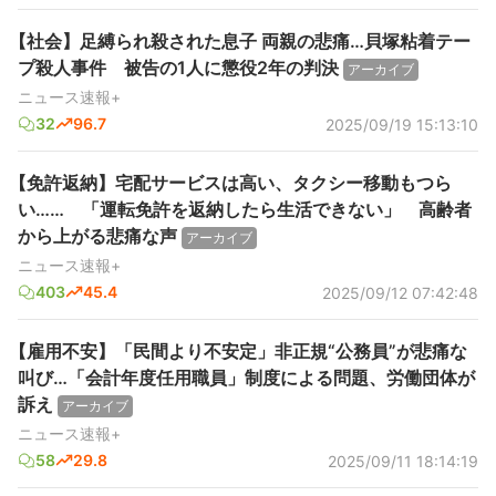
【社会】足縛られ殺された息子 両親の悲痛…貝塚粘着テー
プ殺人事件 被告の1人に懲役2年の判決
アーカイブ
ニュース速報+
32
96.7
2025/09/19 15:13:10
【免許返納】宅配サービスは高い、タクシー移動もつら
い…… 「運転免許を返納したら生活できない」 高齢者
から上がる悲痛な声
アーカイブ
ニュース速報+
403
45.4
2025/09/12 07:42:48
【雇用不安】「民間より不安定」非正規“公務員”が悲痛な
叫び…「会計年度任用職員」制度による問題、労働団体が
訴え
アーカイブ
ニュース速報+
58
29.8
2025/09/11 18:14:19