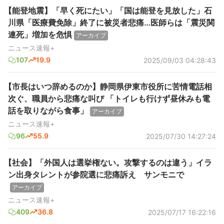
【能登地震】「早く死にたい」「国は能登を見放した」石
川県「医療費免除」終了に被災者悲痛…医師らは「震災関
連死」増加を危惧
アーカイブ
ニュース速報+
107
19.9
2025/09/03 04:28:43
【市長はいつ辞めるのか】静岡県伊東市役所に苦情電話相
次ぐ、職員から悲痛な叫び 「トイレも行けず昼休みも電
話を取りながら食事」
アーカイブ
ニュース速報+
96
55.9
2025/07/30 14:27:24
【社会】「外国人は選挙権ない。攻撃するのは違う」イラ
ン出身タレントが参院選に悲痛訴え サンモニで
アーカイブ
ニュース速報+
409
36.8
2025/07/17 16:22:16