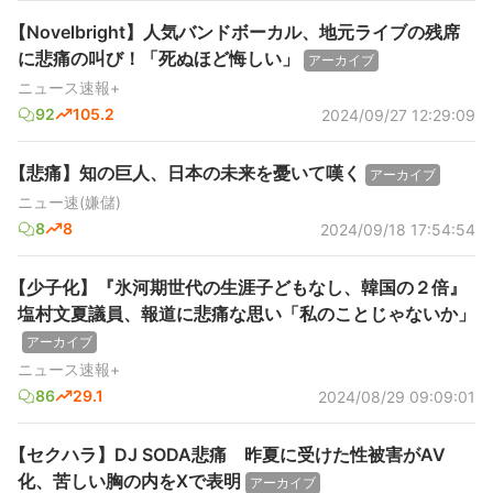
【Novelbright】人気バンドボーカル、地元ライブの残席
に悲痛の叫び！「死ぬほど悔しい」
アーカイブ
ニュース速報+
92
105.2
2024/09/27 12:29:09
【悲痛】知の巨人、日本の未来を憂いて嘆く
アーカイブ
ニュー速(嫌儲)
8
8
2024/09/18 17:54:54
【少子化】『氷河期世代の生涯子どもなし、韓国の２倍』
塩村文夏議員、報道に悲痛な思い「私のことじゃないか」
アーカイブ
ニュース速報+
86
29.1
2024/08/29 09:09:01
【セクハラ】DJ SODA悲痛 昨夏に受けた性被害がAV
化、苦しい胸の内をXで表明
アーカイブ