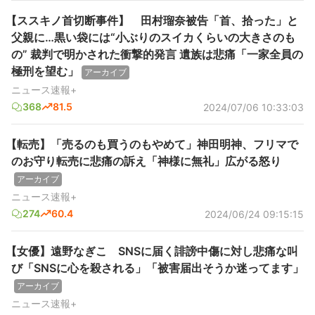
【ススキノ首切断事件】 田村瑠奈被告「首、拾った」と
父親に…黒い袋には“小ぶりのスイカくらいの大きさのも
の” 裁判で明かされた衝撃的発言 遺族は悲痛「一家全員の
極刑を望む」
アーカイブ
ニュース速報+
368
81.5
2024/07/06 10:33:03
【転売】「売るのも買うのもやめて」神田明神、フリマで
のお守り転売に悲痛の訴え「神様に無礼」広がる怒り
アーカイブ
ニュース速報+
274
60.4
2024/06/24 09:15:15
【女優】遠野なぎこ SNSに届く誹謗中傷に対し悲痛な叫
び「SNSに心を殺される」「被害届出そうか迷ってます」
アーカイブ
ニュース速報+