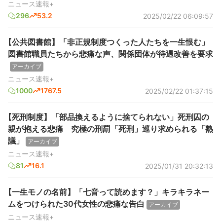
ニュース速報+
296
53.2
2025/02/22 06:09:57
【公共図書館】「非正規制度つくった人たちを一生恨む」
図書館職員たちから悲痛な声、関係団体が待遇改善を要求
アーカイブ
ニュース速報+
1000
1767.5
2025/02/22 01:37:15
【死刑制度】「部品換えるように捨てられない」死刑囚の
親が抱える悲痛 究極の刑罰「死刑」巡り求められる「熟
議」
アーカイブ
ニュース速報+
81
16.1
2025/01/31 20:32:13
【一生モノの名前】「七音って読めます？」キラキラネー
ムをつけられた30代女性の悲痛な告白
アーカイブ
ニュース速報+