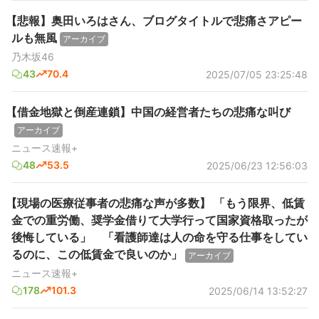
【悲報】奥田いろはさん、ブログタイトルで悲痛さアピー
ルも無風
アーカイブ
乃木坂46
43
70.4
2025/07/05 23:25:48
【借金地獄と倒産連鎖】中国の経営者たちの悲痛な叫び
アーカイブ
ニュース速報+
48
53.5
2025/06/23 12:56:03
【現場の医療従事者の悲痛な声が多数】 「もう限界、低賃
金での重労働、奨学金借りて大学行って国家資格取ったが
後悔している」 「看護師達は人の命を守る仕事をしてい
るのに、この低賃金で良いのか」
アーカイブ
ニュース速報+
178
101.3
2025/06/14 13:52:27