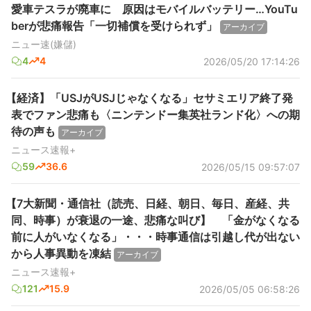
愛車テスラが廃車に 原因はモバイルバッテリー…YouTu
berが悲痛報告「一切補償を受けられず」
アーカイブ
ニュー速(嫌儲)
4
4
2026/05/20 17:14:26
【経済】「USJがUSJじゃなくなる」セサミエリア終了発
表でファン悲痛も〈ニンテンドー集英社ランド化〉への期
待の声も
アーカイブ
ニュース速報+
59
36.6
2026/05/15 09:57:07
【7大新聞・通信社（読売、日経、朝日、毎日、産経、共
同、時事）が衰退の一途、悲痛な叫び】 「金がなくなる
前に人がいなくなる」・・・時事通信は引越し代が出ない
から人事異動を凍結
アーカイブ
ニュース速報+
121
15.9
2026/05/05 06:58:26