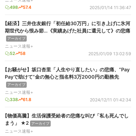
498
57.4
2025/01/14 11:36:47
【経済】三井住友銀行「初任給30万円」に引き上げに氷河
期世代から恨み節…《実績あげた社員に還元して》の悲痛
アーカイブ
ニュース速報+
52
58
2025/01/09 13:02:59
【お騒がせ】坂口杏里「人生やり直したい」の悲痛、“Pay
Payで助けて”金の無心と指名料3万2000円の勤務先
アーカイブ
ニュース速報+
338
61.8
2024/12/11 01:42:34
【物価高騰】生活保護受給者の悲痛な叫び「私も死んでし
まう」 ★2
アーカイブ
ニュース速報+