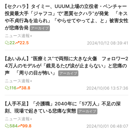
【セクハラ】タイミー、UUUM上場の立役者・ベンチャー
投資最大手「ジャフコ」で“悪質セクハラ”が発覚 「キス
や不貞行為を迫られ」「やらせてやってよ、と」被害女性
が悲痛告発
アーカイブ
ニュース速報+
22
22.5
2024/10/12 08:39:41
【あいみん】“医療ミス”で両頬に大きな火傷 フォロワー2
4万人のモデルが「鏡見るたび涙が止まらない」と悲痛の
声 「周りの目が怖い」
アーカイブ
ニュース速報+
116
38.8
2024/10/06 13:57:36
【人手不足】「介護職」2040年に「57万人」不足の深
刻、現場で起きている悲痛な実態
アーカイブ
ニュース速報+
584
99.8
2024/10/01 06:48:07