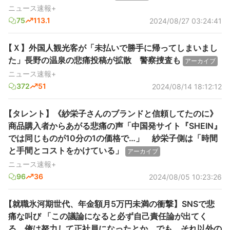
ニュース速報+
75
113.1
2024/08/27 03:24:41
【Ｘ】外国人観光客が「未払いで勝手に帰ってしまいまし
た」長野の温泉の悲痛投稿が拡散 警察捜査も
アーカイブ
ニュース速報+
372
51
2024/08/14 18:12:12
【タレント】《紗栄子さんのブランドと信頼してたのに》
商品購入者からあがる悲痛の声「中国発サイト『SHEIN』
では同じものが10分の1の価格で…」 紗栄子側は「時間
と手間とコストをかけている」
アーカイブ
ニュース速報+
96
36
2024/08/05 10:23:26
【就職氷河期世代、年金額月5万円未満の衝撃】SNSで悲
痛な叫び 「この議論になると必ず自己責任論が出てく
る、俺は努力して正社員になったとか、でも、それ以外の