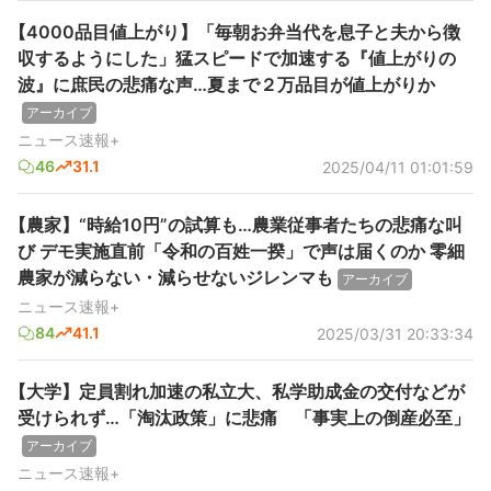
【4000品目値上がり】「毎朝お弁当代を息子と夫から徴
収するようにした」猛スピードで加速する『値上がりの
波』に庶民の悲痛な声…夏まで２万品目が値上がりか
アーカイブ
ニュース速報+
46
31.1
2025/04/11 01:01:59
【農家】“時給10円”の試算も…農業従事者たちの悲痛な叫
び デモ実施直前「令和の百姓一揆」で声は届くのか 零細
農家が減らない・減らせないジレンマも
アーカイブ
ニュース速報+
84
41.1
2025/03/31 20:33:34
【大学】定員割れ加速の私立大、私学助成金の交付などが
受けられず…「淘汰政策」に悲痛 「事実上の倒産必至」
アーカイブ
ニュース速報+