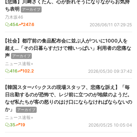
【悲痛】川﨑さくたん、心が折れそうになりながらお気持
ち表明
アーカイブ
乃木坂46
454
247.6
2026/06/11 07:29:25
【社会】都庁前の食品配布会に並ぶ人がついに1000人を
超え…「その日暮らすだけで精いっぱい」利用者の悲痛な
声
アーカイブ
ニュース速報+
416
102.2
2026/05/30 09:37:42
【韓国スターバックスの現場スタッフ、悲痛な訴え】「毎
日出勤するのが恐怖で、レジ前に立つのが地獄のようだ。
なぜ私たちが客の怒りのはけ口にならなければならないの
か」
アーカイブ
ニュース速報+
35
19
2026/05/25 10:05:04