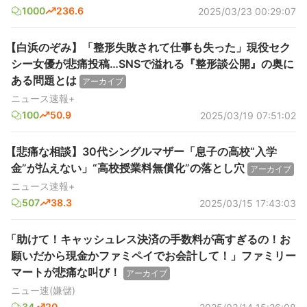
1000
236.6
2025/03/23 00:29:07
【白浜のぞみ】「整形失敗されて仕事も失った」現役セク
シー女優が悲痛投稿…SNSで溢れる『整形談公開』の奥に
ある問題とは
アーカイブ
ニュース速報+
100
50.9
2025/03/19 07:51:02
【悲痛な相談】30代シングルマザー「息子の高校“入学
金”が払えない」“高校授業料無償化”の落とし穴
アーカイブ
ニュース速報+
507
38.3
2025/03/15 17:43:03
「助けて！キャッシュレス決済の手数料が高すぎるの！お
願いだから現金かファミペイでお会計して！」ファミリー
マートが悲痛な叫び！
アーカイブ
ニュー速(嫌儲)
34
20