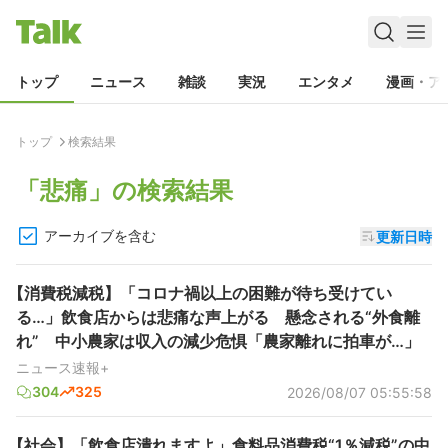
トップ
ニュース
雑談
実況
エンタメ
漫画・ア
トップ
検索結果
「
悲痛
」の検索結果
アーカイブを含む
更新日時
【消費税減税】「コロナ禍以上の困難が待ち受けてい
る…」飲食店からは悲痛な声上がる 懸念される“外食離
れ” 中小農家は収入の減少危惧「農家離れに拍車が…」
ニュース速報+
304
325
2026/08/07 05:55:58
【社会】「飲食店潰れますよ」食料品消費税“1％減税”の中