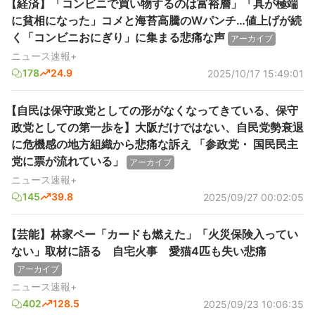
【経済】「コンビニで買い物するのは富裕層」「具が極端
に貧相になった」コメと海苔高騰のWパンチ…値上げが続
く「コンビニおにぎり」に集まる悲痛な声
アーカイブ
ニュース速報+
178
24.9
2025/10/17 15:49:01
【自民は保守政党としての形がなくなってきている、保守
政党としての第一歩を】大阪だけではない、自民党勢衰退
に危機感の地方組織から悲痛な訴え 「参政党・ 国民民主
党に票が流れている」
アーカイブ
ニュース速報+
145
39.8
2025/09/27 00:02:05
【芸能】林家ペー「カードも燃えた」「火災保険入ってい
ない」取材に語る 自宅火事 愛猫4匹も失い悲痛
アーカイブ
ニュース速報+
402
128.5
2025/09/23 10:06:35