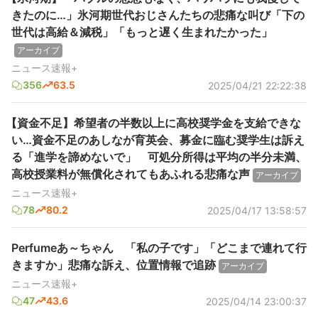
きたのに…」氷河期世代おじさんたちの悲痛な叫び「下の
世代は高給＆減税」「もっと遅く生まれたかった」
アーカイブ
ニュース速報+
356
63.5
2025/04/21 22:22:38
【資金不足】希望者の半数以上に高校奨学金を支給できな
い…資金不足のあしなが育英会、募金に臨む奨学生は訴え
る「進学を諦めないで」 可処分所得は平均の半分未満、
高校授業料が無償化されてもあふれる悲痛な声
アーカイブ
ニュース速報+
78
80.2
2025/04/17 13:58:57
Perfumeあ～ちゃん 「私の子です」「どこまで連れて行
きますか」悲痛な訴え、位置情報で追跡
アーカイブ
ニュース速報+
47
43.6
2025/04/14 23:00:37