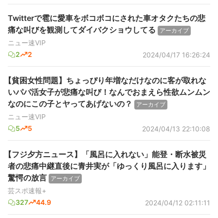
Twitterで雹に愛車をボコボコにされた車オタクたちの悲
痛な叫びを観測してダイバクショウしてる
アーカイブ
ニュー速VIP
2
2
2024/04/17 16:26:24
【貧困女性問題】ちょっぴり年増なだけなのに客が取れな
いパパ活女子が悲痛な叫び！なんでおまえら性欲ムンムン
なのにこの子とヤってあげないの？
アーカイブ
ニュー速VIP
5
5
2024/04/13 22:10:08
【フジ夕方ニュース】「風呂に入れない」能登・断水被災
者の悲痛中継直後に青井実が「ゆっくり風呂に入ります」
驚愕の放言
アーカイブ
芸スポ速報+
327
44.9
2024/04/12 02:11:11