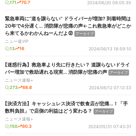
171
70.7
2024/06/20 09:05:35
緊急車両に“道を譲らない” ドライバーが増加? 到着時間は
20年で4分遅く… 消防隊が悲痛の声←これ救急車がどこか
ら来てるかわかんねーんだよ😡
アーカイブ
ニュー速VIP
13
16
2024/06/13 18:59:10
【迷惑行為】救急車より先に行きたい？ 道譲らないドライ
バー増加で救助遅れる現実… 消防隊が悲痛の声
アーカイブ
ニュース速報+
273
68.8
2024/06/12 07:12:33
【決済方法】キャッシュレス決済で飲食店が悲痛…！「手
数料負担」で店側の利益はどう変わる？
アーカイブ
ニュース速報+
150
60.3
2024/05/31 07:43:31