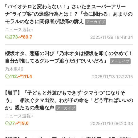
「バイオテロと変わらない！」さいたまスーパーアリー
ナ“ライブ客”の迷惑行為とは！？「命に関わる」あまりの
モラルのなさに関係者が悲痛の訴え
アーカイブ
ニュース速報+
273
69.7
2025/11/29 18:48:34
櫻坂オタ、悲痛の叫び「乃木オタは櫻坂を叩くのやめて！
自分が推してるグループ追うだけでいいだろ」
アーカイブ
乃木坂46
112
111.4
2025/11/13 12:22:15
【岩手】「子どもと外遊びもできず“クマうつ”になりそ
う」 相次ぐクマ出没、わが子の命を「どう守ればいいの
か」親たちの悲痛な声
アーカイブ
ニュース速報+
77
19.6
2025/11/10 06:20:33