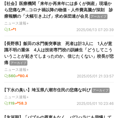
【社会】医療機関「来年か再来年には多くが倒産」現場か
ら悲痛な声…コロナ禍以降の物価・人件費高騰が深刻 診
療報酬の「大幅引き上げ」求め保団連が会見
アーカイブ
ニュース速報+
1
1
2025/06/13 07:20:39
【長野県】飯田の水門衝突事故 死者は計3人に 1人が意
識不明の重体 4人は技術専門校の訓練生「どうしてこう
いうことが起きてしまったのか、信じたくない」校長が悲
痛
アーカイブ
ニュース速報+
560
80.4
2025/05/01 21:33:57
【下水の臭い】埼玉県八潮市住民の悲痛な叫び
アーカイブ
ニュース速報+
119
58.3
2025/05/01 10:23:46
【氷河期】「バブルの恩恵もなく、パワハラにも我慢して