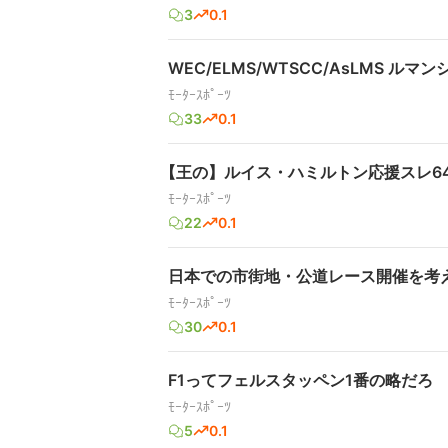
3
0.1
WEC/ELMS/WTSCC/AsLMS ルマン
ﾓｰﾀｰｽﾎﾟｰﾂ
33
0.1
【王の】ルイス・ハミルトン応援スレ6
ﾓｰﾀｰｽﾎﾟｰﾂ
22
0.1
日本での市街地・公道レース開催を考
ﾓｰﾀｰｽﾎﾟｰﾂ
30
0.1
F1ってフェルスタッペン1番の略だろ
ﾓｰﾀｰｽﾎﾟｰﾂ
5
0.1