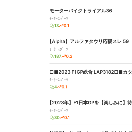
モーターバイクトライアル36
ﾓｰﾀｰｽﾎﾟｰﾂ
13
0.1
【Alpha】アルファタウリ応援スレ 59【T
ﾓｰﾀｰｽﾎﾟｰﾂ
187
0.2
□■2023 F1GP総合 LAP3182□■
ﾓｰﾀｰｽﾎﾟｰﾂ
4
0.1
【2023年】F1日本GPを【楽しみに】
ﾓｰﾀｰｽﾎﾟｰﾂ
30
0.1