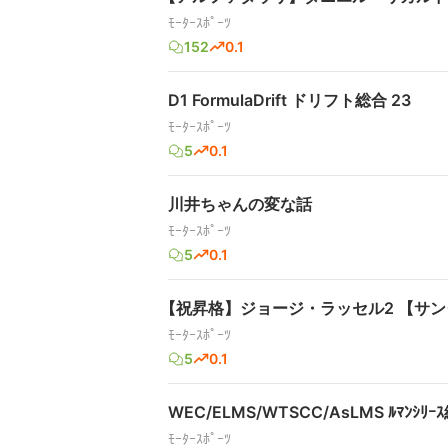
ﾓｰﾀｰｽﾎﾟｰﾂ
152
0.1
D1 FormulaDrift ドリフト総合 23
ﾓｰﾀｰｽﾎﾟｰﾂ
5
0.1
川井ちゃんの変な話
ﾓｰﾀｰｽﾎﾟｰﾂ
5
0.1
【祝昇格】ジョージ・ラッセル2 【サ
ﾓｰﾀｰｽﾎﾟｰﾂ
5
0.1
WEC/ELMS/WTSCC/AsLMS ﾙﾏﾝｼﾘｰ
ﾓｰﾀｰｽﾎﾟｰﾂ