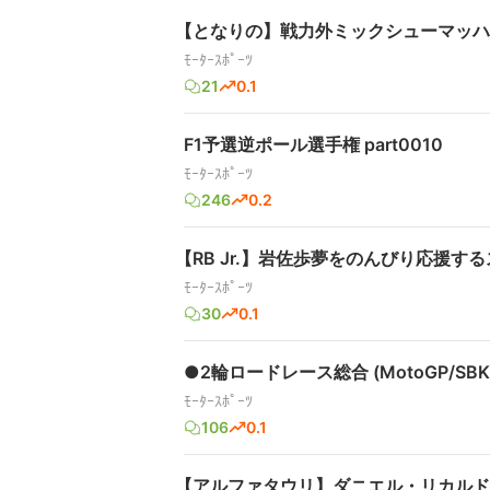
【となりの】戦力外ミックシューマッハ 
ﾓｰﾀｰｽﾎﾟｰﾂ
21
0.1
F1予選逆ポール選手権 part0010
ﾓｰﾀｰｽﾎﾟｰﾂ
246
0.2
【RB Jr.】岩佐歩夢をのんびり応援する
ﾓｰﾀｰｽﾎﾟｰﾂ
30
0.1
●2輪ロードレース総合 (MotoGP/SBK e
ﾓｰﾀｰｽﾎﾟｰﾂ
106
0.1
【アルファタウリ】ダニエル・リカルド