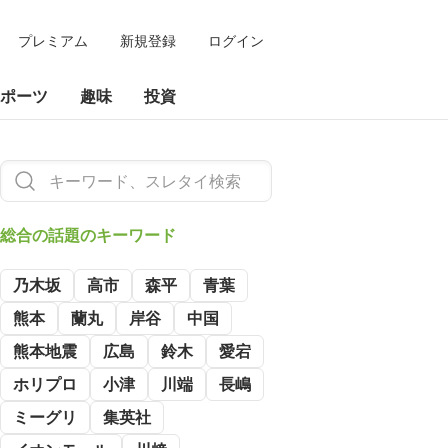
プレミアム
新規登録
ログイン
ポーツ
趣味
投資
総合の
話題のキーワード
乃木坂
高市
森平
青葉
熊本
蘭丸
岸谷
中国
熊本地震
広島
鈴木
愛宕
ホリプロ
小津
川端
長嶋
ミーグリ
集英社