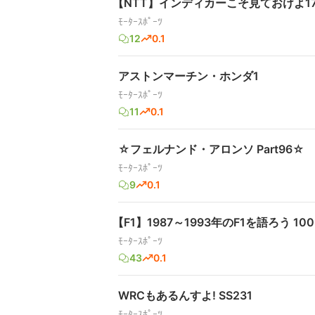
【NTT】インディカーこそ見ておけよ176
ﾓｰﾀｰｽﾎﾟｰﾂ
12
0.1
アストンマーチン・ホンダ1
ﾓｰﾀｰｽﾎﾟｰﾂ
11
0.1
☆フェルナンド・アロンソ Part96☆
ﾓｰﾀｰｽﾎﾟｰﾂ
9
0.1
【F1】1987～1993年のF1を語ろう 100l
ﾓｰﾀｰｽﾎﾟｰﾂ
43
0.1
WRCもあるんすよ! SS231
ﾓｰﾀｰｽﾎﾟｰﾂ