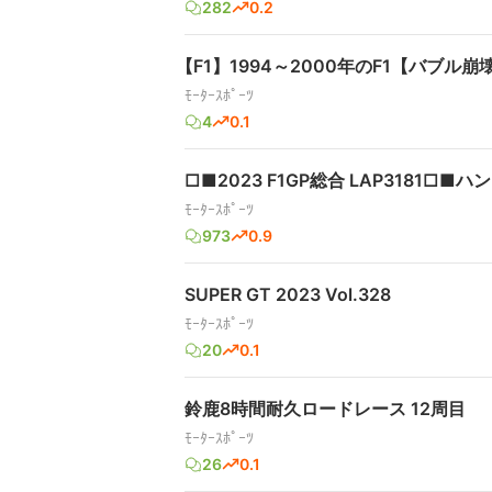
282
0.2
【F1】1994～2000年のF1【バブル崩壊】
ﾓｰﾀｰｽﾎﾟｰﾂ
4
0.1
□■2023 F1GP総合 LAP3181□■
ﾓｰﾀｰｽﾎﾟｰﾂ
973
0.9
SUPER GT 2023 Vol.328
ﾓｰﾀｰｽﾎﾟｰﾂ
20
0.1
鈴鹿8時間耐久ロードレース 12周目
ﾓｰﾀｰｽﾎﾟｰﾂ
26
0.1