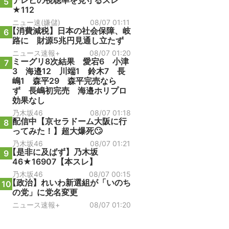
テレビの視聴率を見守るスレ
5
★112
ニュー速(嫌儲)
08/07 01:11
【消費減税】日本の社会保障、岐
6
路に 財源5兆円見通し立たず
ニュース速報+
08/07 01:20
ミーグリ8次結果 愛宕6 小津
7
3 海邉12 川端1 鈴木7 長
嶋1 森平29 森平完売なら
ず 長嶋初完売 海邉ホリプロ
効果なし
乃木坂46
08/07 01:18
配信中【京セラドーム大阪に行
8
ってみた！】超大爆死🙄
乃木坂46
08/07 01:21
【是非に及ばず】乃木坂
9
46★16907【本スレ】
乃木坂46
08/07 00:15
【政治】れいわ新選組が「いのち
10
の党」に党名変更
ニュース速報+
08/07 01:20