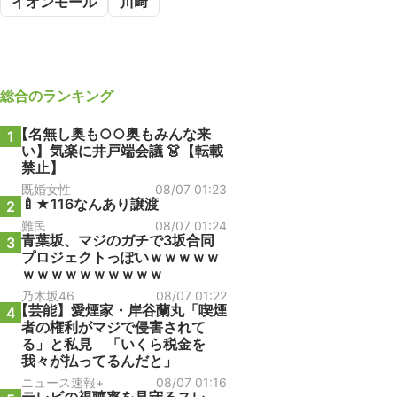
イオンモール
川﨑
総合
のランキング
【名無し奥も○○奥もみんな来
1
い】気楽に井戸端会議 👗【転載
禁止】
既婚女性
08/07 01:23
🍼★116なんあり譲渡
2
難民
08/07 01:24
青葉坂、マジのガチで3坂合同
3
プロジェクトっぽいｗｗｗｗｗ
ｗｗｗｗｗｗｗｗｗｗ
乃木坂46
08/07 01:22
【芸能】愛煙家・岸谷蘭丸「喫煙
4
者の権利がマジで侵害されて
る」と私見 「いくら税金を
我々が払ってるんだと」
ニュース速報+
08/07 01:16