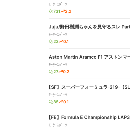
ﾓｰﾀｰｽﾎﾟｰﾂ
731
2.2
Juju/野田樹潤ちゃんを見守るスレ Part
ﾓｰﾀｰｽﾎﾟｰﾂ
23
0.1
Aston Martin Aramco F1 アストン
ﾓｰﾀｰｽﾎﾟｰﾂ
27
0.2
【SF】スーパーフォーミュラ-219-【SUP
ﾓｰﾀｰｽﾎﾟｰﾂ
85
0.1
【FE】Formula E Championship LAP
ﾓｰﾀｰｽﾎﾟｰﾂ