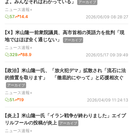
よ。みんなそれはわかっている」
アーカイブ
ニュース速報+
57
14.4
2026/06/09 08:28:27
【X】米山隆一前衆院議員、高市首相の英語力を批判「現
地ではほぼ全く通じない」
アーカイブ
ニュース速報+
329
88.9
2026/05/17 09:39:49
【政治】米山隆一氏、「放火犯デマ」拡散され「流石に法
的措置を取ります」 「徹底的にやって」と応援相次ぐ
アーカイブ
ニュース速報+
51
19
2026/04/09 11:24:13
【炎上】米山隆一氏「イラン戦争が終わりました」エイプ
リルフールの投稿が炎上
アーカイブ
ニュース速報+