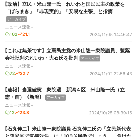
【政治】立民・米山隆一氏 れいわと国民民主の政策を
「ばらまき」「非現実的」「安易な主張」と指摘
アーカイブ
ニュース速報+
102
21.1
2024/11/05 14:46:47
【これは無茶です】立憲民主党の米山隆一衆院議員、製薬
会社批判のれいわ・大石氏を批判
アーカイブ
ニュース速報+
72
22.7
2024/11/02 22:56:43
【速報】当選確実 衆院選 新潟４区 米山隆一氏（立
憲・前）《新潟》
アーカイブ
ニュース速報+
12
23.8
2024/10/28 08:39:15
【石丸伸二】米山隆一衆院議員 石丸伸二氏の「立民新代表
と選挙区で直接対決」に「100％惨敗でしょう」「負けた