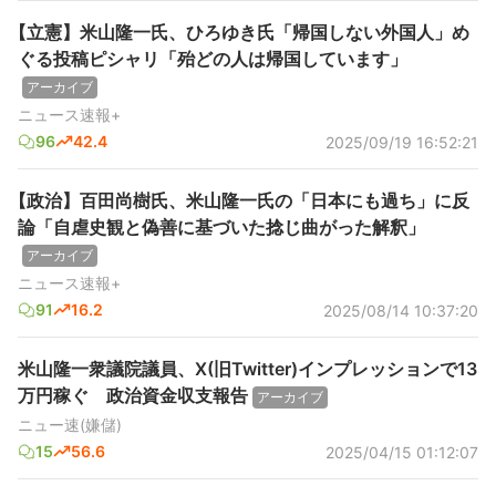
【立憲】米山隆一氏、ひろゆき氏「帰国しない外国人」め
ぐる投稿ピシャリ「殆どの人は帰国しています」
アーカイブ
ニュース速報+
96
42.4
2025/09/19 16:52:21
【政治】百田尚樹氏、米山隆一氏の「日本にも過ち」に反
論「自虐史観と偽善に基づいた捻じ曲がった解釈」
アーカイブ
ニュース速報+
91
16.2
2025/08/14 10:37:20
米山隆一衆議院議員、X(旧Twitter)インプレッションで13
万円稼ぐ 政治資金収支報告
アーカイブ
ニュー速(嫌儲)
15
56.6
2025/04/15 01:12:07