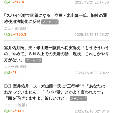
43
12.4
2025/12/21 22:17:36
「スパイ活動で問題になる」立民・米山隆一氏、旧姓の通
称使用法制化に反発
アーカイブ
ニュー速(嫌儲)
23
135.3
2025/12/19 13:25:27
室井佑月氏、夫・米山隆一議員へ切実訴え「もうそういう
の、やめて」ＳＮＳ上での夫婦の話「現状、これしかやり
方がない」
アーカイブ
ニュー速(嫌儲)
8
8
2025/12/18 20:20:22
【X】室井佑月 夫・米山隆一氏に“三行半”？「あなたは
わかっていません」「『パパ活』とかよく言われます」
「頭を下げてますよ。苦しいけど」
アーカイブ
ニュース速報+
86
33.2
2025/12/18 02:18:18