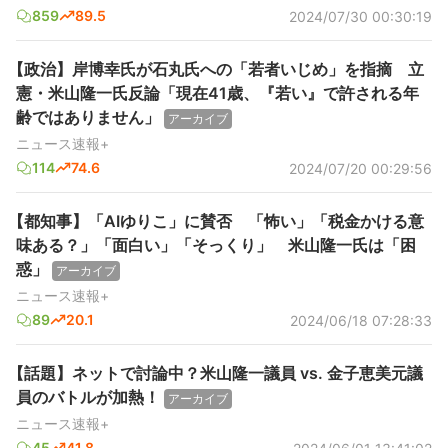
859
89.5
2024/07/30 00:30:19
【政治】岸博幸氏が石丸氏への「若者いじめ」を指摘 立
憲・米山隆一氏反論「現在41歳、『若い』で許される年
齢ではありません」
アーカイブ
ニュース速報+
114
74.6
2024/07/20 00:29:56
【都知事】「AIゆりこ」に賛否 「怖い」「税金かける意
味ある？」「面白い」「そっくり」 米山隆一氏は「困
惑」
アーカイブ
ニュース速報+
89
20.1
2024/06/18 07:28:33
【話題】ネットで討論中？米山隆一議員 vs. 金子恵美元議
員のバトルが加熱！
アーカイブ
ニュース速報+
45
41.8