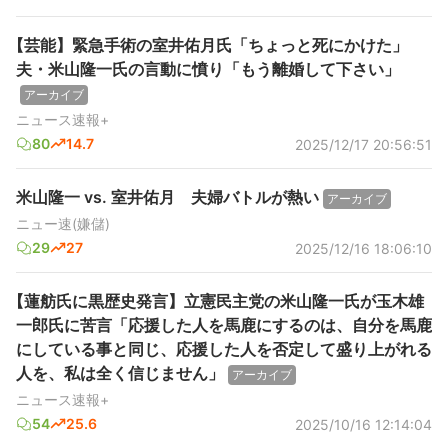
【芸能】緊急手術の室井佑月氏「ちょっと死にかけた」
夫・米山隆一氏の言動に憤り「もう離婚して下さい」
アーカイブ
ニュース速報+
80
14.7
2025/12/17 20:56:51
米山隆一 vs. 室井佑月 夫婦バトルが熱い
アーカイブ
ニュー速(嫌儲)
29
27
2025/12/16 18:06:10
【蓮舫氏に黒歴史発言】立憲民主党の米山隆一氏が玉木雄
一郎氏に苦言「応援した人を馬鹿にするのは、自分を馬鹿
にしている事と同じ、応援した人を否定して盛り上がれる
人を、私は全く信じません」
アーカイブ
ニュース速報+
54
25.6
2025/10/16 12:14:04