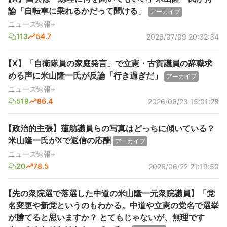
論「自転車に乗れるかだって聞ける」
アーカイブ
ニュース速報+
113
54.7
2026/07/09 20:32:34
【X】「自衛隊員の家庭発言」で立憲・古賀議員の辞職求
める声に米山隆一氏が反論「行き過ぎだ」
アーカイブ
ニュース速報+
519
86.4
2026/06/23 15:01:28
【政治的主張】蓮舫議員らの写真はどっちに傾いている？
米山隆一氏がXで返信の応酬
アーカイブ
ニュース速報+
20
78.5
2026/06/22 21:19:50
【先の衆院選で落選した中道の米山隆一元衆院議員】「党
名変更や新党というのもわかる。中道や立憲の党名で選挙
が勝てると思いますか？ とてもじゃないが、無理です