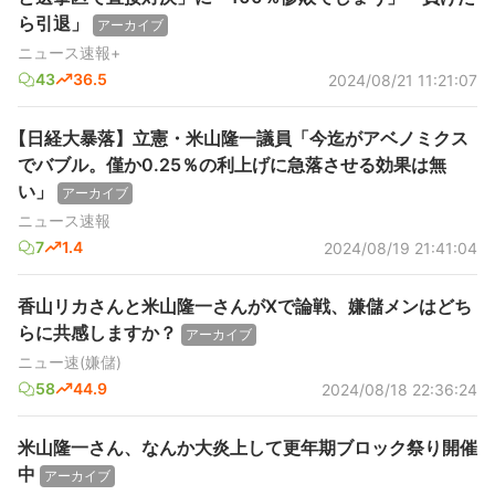
ら引退」
アーカイブ
ニュース速報+
43
36.5
2024/08/21 11:21:07
【日経大暴落】立憲・米山隆一議員「今迄がアベノミクス
でバブル。僅か0.25％の利上げに急落させる効果は無
い」
アーカイブ
ニュース速報
7
1.4
2024/08/19 21:41:04
香山リカさんと米山隆一さんがXで論戦、嫌儲メンはどち
らに共感しますか？
アーカイブ
ニュー速(嫌儲)
58
44.9
2024/08/18 22:36:24
米山隆一さん、なんか大炎上して更年期ブロック祭り開催
中
アーカイブ