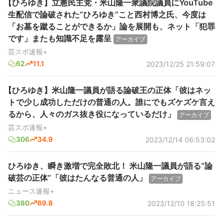
【ひろゆき】立憲民主党・米山隆一衆議院議員にYouTube
生配信で論破された“ひろゆき”こと西村博之氏、今度は
「お墓を蹴ることができるか」論を展開も、ネット「犯罪
です」またも知識不足を露呈
アーカイブ
芸スポ速報+
62
11.1
2023/12/25 21:59:07
【ひろゆき】米山隆一議員が語る論破王の正体「彼はネッ
トで少し成功しただけの普通の人。誰にでもズケズケ言え
るから、人々のガス抜き役になっているだけ」
アーカイブ
芸スポ速報+
306
34.9
2023/12/14 06:53:02
ひろゆき、瞬き激増で完全敗北！ 米山隆一議員が語る“論
破芸の正体”「彼はたんなる普通の人」
アーカイブ
ニュース速報+
380
69.8
2023/12/10 18:25:51