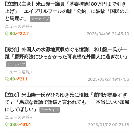
【立憲民主党】米山隆一議員「基礎控除180万円まで引き
上げ」 エイプリルフールの嘘「公約」に波紋「国民のこ
と馬鹿に」
アーカイブ
ニュース速報+
80
22.7
2025/04/06 22:45:10
【政治】外国人の水源地買収めぐる憶測、米山隆一氏が一
蹴「原野商法にひっかかった可哀想な外国人に過ぎない」
アーカイブ
ニュース速報+
49
21.1
2025/03/27 19:17:06
【立民】米山隆一氏がひろゆき氏に憤慨「質問が馬鹿すぎ
て」「馬鹿な反論で論破と言われても」「本当にいい加減
にしてほしい」
アーカイブ
ニュース速報+
380
61.4
2025/01/02 00:21:18