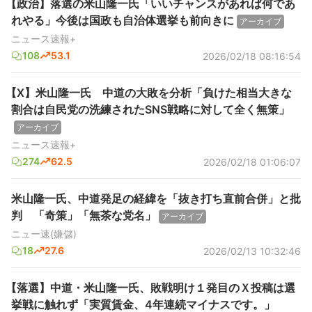
【政治】落選の米山隆一氏「いいチャンスがあれば何であ
れやる」今後は国政も自治体選挙も前向きに
アーカイブ
ニュース速報+
108
53.1
2026/02/18 08:16:54
【X】米山隆一氏 中道の大敗を分析「負けた相当大きな
割合は自民党の洗練されたSNS戦略に対して全く無策」
アーカイブ
ニュース速報+
274
62.5
2026/02/18 01:06:07
米山隆一氏、中道発足の経緯を「抜き打ち直前合併」と批
判 「奇策」「無茶な党名」
アーカイブ
ニュー速(嫌儲)
18
27.6
2026/02/13 10:32:46
【落選】中道・米山隆一氏、敗戦明け１発目のＸ投稿は選
挙戦に触れず「実質賃金、4年連続マイナスです。」