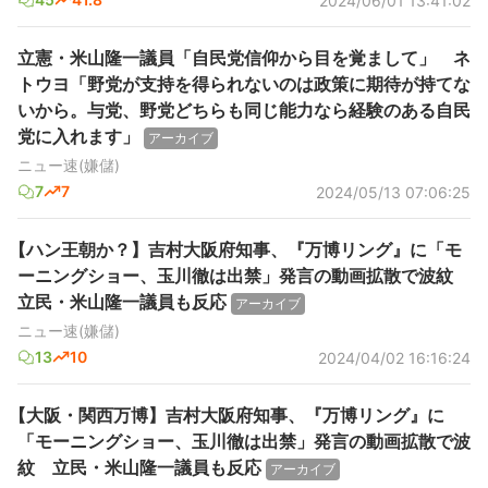
2024/06/01 13:41:02
立憲・米山隆一議員「自民党信仰から目を覚まして」 ネ
トウヨ「野党が支持を得られないのは政策に期待が持てな
いから。与党、野党どちらも同じ能力なら経験のある自民
党に入れます」
アーカイブ
ニュー速(嫌儲)
7
7
2024/05/13 07:06:25
【ハン王朝か？】吉村大阪府知事、『万博リング』に「モ
ーニングショー、玉川徹は出禁」発言の動画拡散で波紋
立民・米山隆一議員も反応
アーカイブ
ニュー速(嫌儲)
13
10
2024/04/02 16:16:24
【大阪・関西万博】吉村大阪府知事、『万博リング』に
「モーニングショー、玉川徹は出禁」発言の動画拡散で波
紋 立民・米山隆一議員も反応
アーカイブ