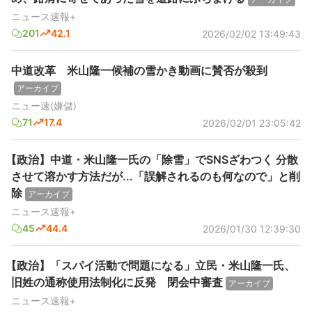
ニュース速報+
201
42.1
2026/02/02 13:49:43
中道改革 米山隆一候補の雪かき動画に賛否が殺到
アーカイブ
ニュー速(嫌儲)
71
17.4
2026/02/01 23:05:42
【政治】中道・米山隆一氏の「除雪」でSNSざわつく 分散
させて溶かす方法だが...「誤解されるのも何なので」と削
除
アーカイブ
ニュース速報+
45
44.4
2026/01/30 12:39:30
【政治】「スパイ活動で問題になる」立民・米山隆一氏、
旧姓の通称使用法制化に反発 閉会中審査
アーカイブ
ニュース速報+