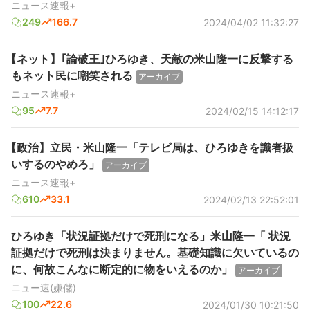
ニュース速報+
249
166.7
2024/04/02 11:32:27
【ネット】｢論破王｣ひろゆき、天敵の米山隆一に反撃する
もネット民に嘲笑される
アーカイブ
ニュース速報+
95
7.7
2024/02/15 14:12:17
【政治】立民・米山隆一「テレビ局は、ひろゆきを識者扱
いするのやめろ」
アーカイブ
ニュース速報+
610
33.1
2024/02/13 22:52:01
ひろゆき「状況証拠だけで死刑になる」米山隆一「 状況
証拠だけで死刑は決まりません。基礎知識に欠いているの
に、何故こんなに断定的に物をいえるのか」
アーカイブ
ニュー速(嫌儲)
100
22.6
2024/01/30 10:21:50