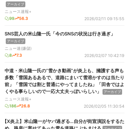
アーカイブ
ニュース速報+
99
56.3
2026/02/11 09:15:55
SNS芸人の米山隆一氏「今のSNSの状況は行き過ぎ」
アーカイブ
ニュー速(嫌儲)
8
7.3
2026/02/07 10:42:19
中道・米山隆一氏の“雪かき動画”が炎上も、擁護する声も
多数「雪国あるあるで、道路にまいて雪溶かすのは当たり
前」「雪国では割と普通にやってましたね」「田舎ではよ
くやる事らしいので一応大丈夫っぽいらしい」
アーカイブ
ニュース速報+
186
26.8
2026/02/05 11:30:54
【X炎上】米山隆一がヤバ過ぎる…自分が街宣演説をするた
め、路肩に寄せてあった雪を道路にぶちまける
アーカイブ