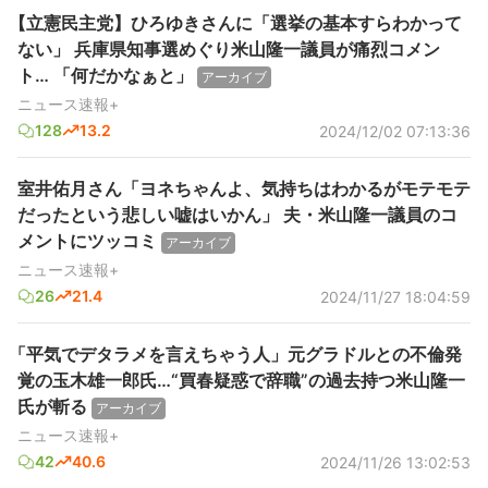
【立憲民主党】ひろゆきさんに「選挙の基本すらわかって
ない」 兵庫県知事選めぐり米山隆一議員が痛烈コメン
ト… 「何だかなぁと」
アーカイブ
ニュース速報+
128
13.2
2024/12/02 07:13:36
室井佑月さん「ヨネちゃんよ、気持ちはわかるがモテモテ
だったという悲しい嘘はいかん」 夫・米山隆一議員のコ
メントにツッコミ
アーカイブ
ニュース速報+
26
21.4
2024/11/27 18:04:59
「平気でデタラメを言えちゃう人」元グラドルとの不倫発
覚の玉木雄一郎氏…“買春疑惑で辞職”の過去持つ米山隆一
氏が斬る
アーカイブ
ニュース速報+
42
40.6
2024/11/26 13:02:53