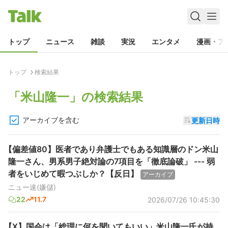
トップ
ニュース
雑談
実況
エンタメ
漫画・ア
トップ
検索結果
「
米山隆一
」の検索結果
アーカイブを含む
更新日時
【偏差値80】医者であり弁護士でもある知識層のドン米山
隆一さん、男系男子絶対論の7項目を「徹底論破」 --- 弱
者をいじめて暇つぶしか？【反日】
アーカイブ
ニュー速(嫌儲)
22
11.7
2026/07/26 10:45:30
【X】国会は「総理に何を聞いてもいい」米山隆一氏が持