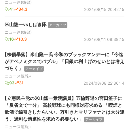
ニュー速(嫌儲)
41
34.3
2024/08/15 20:42:15
米山隆一vsしばき隊
アーカイブ
ニュー速(嫌儲)
16
10.3
2024/08/11 09:39:15
【株価暴落】米山隆一氏 令和のブラックマンデーに「今迄
がアベノミクスでバブル」「日銀の利上げのせいとは考え
づらく」
アーカイブ
ニュース速報+
93
31
2024/08/08 22:36:14
【立憲民主党の米山隆一衆院議員】五輪辞退の宮田笙子に
「反省文で十分」 高校野球にも同様対応求める 「喫煙と
飲酒で線引きしたらいい、万引きとマリファナとは大分違
う、過剰な清廉性を求める必要ない」
アーカイブ
ニュース速報+