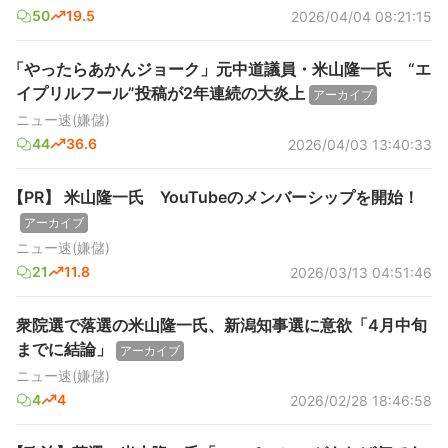
50
19.5
2026/04/04 08:21:15
「やったらあかんジョーク」元中道議員・米山隆一氏 “エ
イプリルフール”投稿が2年連続の大炎上
アーカイブ
ニュー速(嫌儲)
44
36.6
2026/04/03 13:40:33
【PR】 米山隆一氏 YouTubeのメンバーシップを開始！
アーカイブ
ニュー速(嫌儲)
21
11.8
2026/03/13 04:51:46
衆院選で落選の米山隆一氏、新潟知事選に意欲「4月中旬
までに結論」
アーカイブ
ニュー速(嫌儲)
4
4
2026/02/28 18:46:58