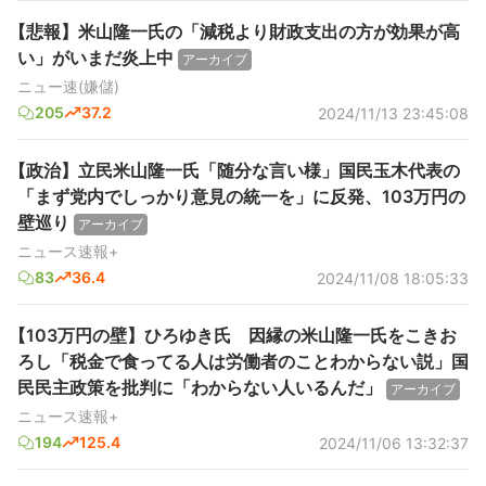
【悲報】米山隆一氏の「減税より財政支出の方が効果が高
い」がいまだ炎上中
アーカイブ
ニュー速(嫌儲)
205
37.2
2024/11/13 23:45:08
【政治】立民米山隆一氏「随分な言い様」国民玉木代表の
「まず党内でしっかり意見の統一を」に反発、103万円の
壁巡り
アーカイブ
ニュース速報+
83
36.4
2024/11/08 18:05:33
【103万円の壁】ひろゆき氏 因縁の米山隆一氏をこきお
ろし「税金で食ってる人は労働者のことわからない説」国
民民主政策を批判に「わからない人いるんだ」
アーカイブ
ニュース速報+
194
125.4
2024/11/06 13:32:37