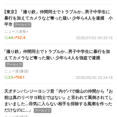
【東京】「撮り鉄」仲間同士でトラブルか…男子中学生に
暴行を加えてカメラなど奪った疑い 少年ら4人を逮捕 小
平市
アーカイブ
ニュース速報+
44
32.4
2026/07/02 00:25:15
「撮り鉄」仲間同士でトラブルか…男子中学生に暴行を加
えてカメラなど奪った疑い 少年ら4人を強盗で逮捕
アーカイブ
ニュー速(嫌儲)
23
56.1
2026/06/30 22:34:18
天才チンパンジーヨシフ君「内ゲバで猿山の仲間から『お
前は真のリベサヨ戦士ではない』と言われて罵倒されてし
まいました…😢気に入らない相手を排除する風潮を作った
だけなのに…」
アーカイブ
ニュー速(嫌儲)