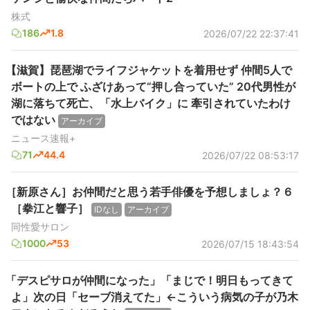
株式
186
1.8
2026/07/22 22:37:41
【滋賀】琵琶湖でライフジャケットを着用せず 仲間5人で
ボートの上で ふざけあって“押し合っていた” 20代男性が
湖に落ちて死亡、「水上バイク」に 牽引されていたわけ
ではない
アーカイブ
ニュース速報+
71
44.4
2026/07/22 08:53:17
［新原さん］お仲間だと思う若手俳優を予想しましょ？６
［拳江と響子］
IDなし
アーカイブ
同性愛サロン
1000
53
2026/07/15 18:43:54
「デスピサロが仲間になった」「まじで！明日もってきて
よ」次の日「セーブ消えてた」←こういう病気の子が乃木