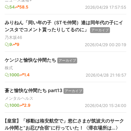
54
58.5
2026/04/29 17:57:55
みりねん「同い年の子（STモ仲間）達は同年代の子にイ
ンスタでコメント貰ったりしてるのに」
アーカイブ
乃木坂46
9
9
2026/04/29 00:20:19
ケンジと愉快な仲間たち
アーカイブ
株式
1000
1.4
2026/04/28 21:16:57
蒼と愉快な仲間たち part13
アーカイブ
メンタルヘルス
1000
2.9
2026/04/20 15:24:00
【皇室】「移動は格安航空で」悠仁さまが筑波大のサーク
ル仲間と“お忍び合宿“に行っていた！〈滞在場所は…〉