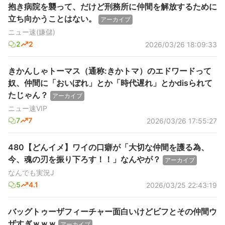
抱き病院を襲って、だけど刑務所に仲間を解放するために
立ち向かうことはない。
アーカイブ
ニュー速(嫌儲)
2
2
2026/03/26 18:09:33
きかんしゃトーマス（通称:きかトマ）のエドワードって
奴、仲間に「おいぼれ」とか「時代遅れ」とかdisられて
たじゃん？
アーカイブ
ニュー速VIP
7
7
2026/03/26 17:55:27
480【どんイメ】ワイの口癖が「大切な仲間を護る為、
今、魂の刃を振り下ろす！！」なんやが？
アーカイブ
なんでも実況J
5
4.1
2026/03/25 22:43:19
バッグトゥーザフィーチャー面白いけどビフとその仲間ウ
ザすぎｗｗｗ
アーカイブ