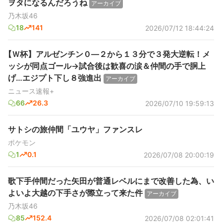
ヲタになるんだろうね
アーカイブ
乃木坂46
18
141
2026/07/12 18:44:24
【Ｗ杯】アルゼンチン０―２から１３分で３発大逆転！メ
ッシが同点ゴール→試合後は歓喜の涙＆仲間の手で胴上
げ…エジプト下し８強進出
アーカイブ
ニュース速報+
66
26.3
2026/07/10 19:59:13
サトシの旅仲間「ユウヤ」ファンスレ
ポケモン
1
0.1
2026/07/08 20:00:19
歌下手仲間だった矢田が普通レベルにまで改善した為、い
よいよ大越の下手さが際立って来た件
アーカイブ
乃木坂46
85
152.4
2026/07/08 02:01:41