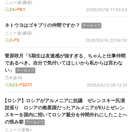
ニュー速(嫌儲)
24
8.1
2026/05/18 11:59:03
ネトウヨはゴキブリの仲間ですか？
アーカイブ
ニュー速(嫌儲)
2
2
2026/05/16 22:09:30
菅原咲月「5期生は友達感が強すぎる、ちゃんと仕事仲間
であるべき。自分で気付いてほしいから私からは言わな
い」
アーカイブ
乃木坂46
523
327.1
2026/05/12 06:12:31
【ロシア】ロシアがアルメニアに抗議 ゼレンスキー氏演
説巡り ロシアの衛星国だったアルメニアがEUとゼレン
スキーを国内に招いてロシア親分を仲間外れにしたことへ
の恨み節
アーカイブ
ニュース速報+