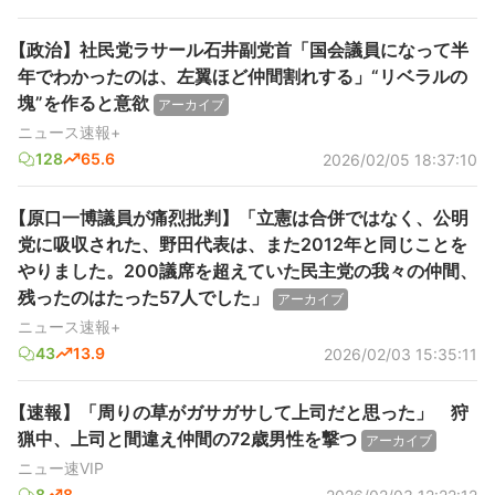
【政治】社民党ラサール石井副党首「国会議員になって半
年でわかったのは、左翼ほど仲間割れする」“リベラルの
塊”を作ると意欲
アーカイブ
ニュース速報+
128
65.6
2026/02/05 18:37:10
【原口一博議員が痛烈批判】「立憲は合併ではなく、公明
党に吸収された、野田代表は、また2012年と同じことを
やりました。200議席を超えていた民主党の我々の仲間、
残ったのはたった57人でした」
アーカイブ
ニュース速報+
43
13.9
2026/02/03 15:35:11
【速報】「周りの草がガサガサして上司だと思った」 狩
猟中、上司と間違え仲間の72歳男性を撃つ
アーカイブ
ニュー速VIP
8
8