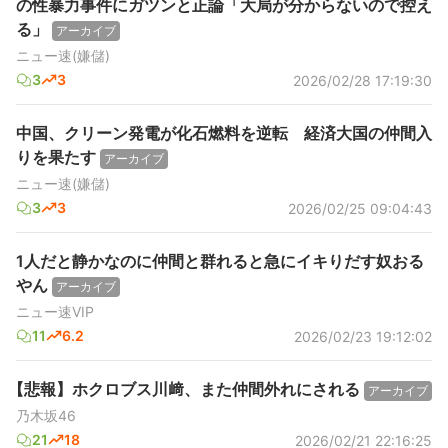
の性暴力事件にガツンと正論「大局が分からないので控え
る」
アーカイブ
ニュー速(嫌儲)
3
3
2026/02/28 17:19:30
中国、クリーン発電が化石燃料を逆転 経済大国の仲間入
りを果たす
アーカイブ
ニュー速(嫌儲)
3
3
2026/02/25 09:04:43
1人だと静かなのに仲間と群れると急にイキりだす奴おる
やん
アーカイブ
ニュー速VIP
11
6.2
2026/02/23 19:12:02
【悲報】ホクロブス川﨑、また仲間外れにされる
アーカイブ
乃木坂46
21
18
2026/02/21 22:16:25