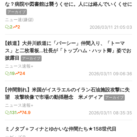
な？病院や図書館は襲うくせに。人には絡んでいくくせに
アーカイブ
ニュー速(嫌儲)
2
2
2026/03/11 21:05:03
【鉄道】大井川鉄道に「パーシー」仲間入り、「トーマ
ス」と二枚看板…社長が「トップハム・ハット卿」姿でお
披露目
アーカイブ
ニュース速報+
19
24
2026/03/11 09:06:36
【仲間割れ】米国がイスラエルのイラン石油施設攻撃に失
望 攻撃映像で市場の動揺懸念 米メディア
アーカイブ
ニュース速報+
131
74.9
2026/03/11 08:35:35
ミノタブ＋フィナとゆかいな仲間たち★158世代目
ハゲ・ズラ