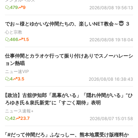
479
9
2026/08/08 19:56:13
でお～様とゆかいな仲間たちの、楽しいNET教会～😇 ３
心と宗教
466
1.5
2026/08/08 19:18:04
仕事仲間とカラオケ行って振り付けありでスノーハレーシ
ョン熱唱
ニュー速VIP
4
3.5
2026/08/08 16:38:43
【政治】古舘伊知郎「黒幕がいる」「隠れ仲間がいる」“ひ
ろゆき氏＆泉氏新党”に「すごく期待」表明
ニュース速報+
42
23.7
2026/08/07 15:01:58
「#だって仲間だろ」ふなっしー、熊本地震受け版権料か