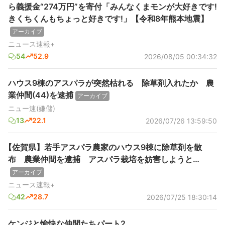
ら義援金“274万円”を寄付「みんなくまモンが大好きです!
きくちくんもちょっと好きです!」【令和8年熊本地震】
アーカイブ
ニュース速報+
54
52.9
2026/08/05 00:34:32
ハウス9棟のアスパラが突然枯れる 除草剤入れたか 農
業仲間(44)を逮捕
アーカイブ
ニュー速(嫌儲)
13
22.1
2026/07/26 13:59:50
【佐賀県】若手アスパラ農家のハウス9棟に除草剤を散
布 農業仲間を逮捕 アスパラ栽培を妨害しようと…
アーカイブ
ニュース速報+
42
28.7
2026/07/25 18:30:14
ケンジと愉快な仲間たちパート2