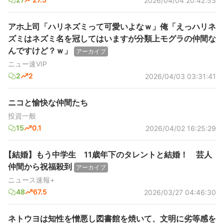
2026/04/04 20:42:53
アホ上司「ハリネズミって可愛いよなｗ」俺「えっハリネ
ズミはネズミ名を冠してはいますが分類上モグラの仲間な
んですけど？ｗ」
アーカイブ
ニュー速VIP
2
2
2026/04/03 03:31:41
ニコと愉快な仲間たち
投資一般
15
0.1
2026/04/02 16:25:29
【結婚】もう中学生 11歳年下のタレントと結婚！ 芸人
仲間から祝福殺到
アーカイブ
ニュース速報+
48
67.5
2026/03/27 04:46:30
ネトウヨは知性を憎悪し図書館を焼いて、文明に劣等感を