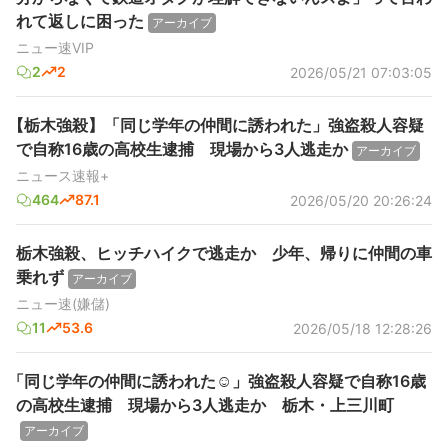
れて返しに困った
アーカイブ
ニュー速VIP
2
2
2026/05/21 07:03:05
【栃木強殺】「同じ学年の仲間に誘われた」強盗殺人容疑
で自称16歳の高校生逮捕 現場から3人逃走か
アーカイブ
ニュース速報+
464
87.1
2026/05/20 20:26:24
栃木強殺、ヒッチハイクで逃走か 少年、帰りに仲間の車
乗れず
アーカイブ
ニュー速(嫌儲)
11
53.6
2026/05/18 12:28:26
「同じ学年の仲間に誘われた☺️」強盗殺人容疑で自称16歳
の高校生逮捕 現場から3人逃走か 栃木・上三川町
アーカイブ