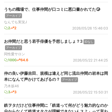
うちの職場で、仕事仲間が口コミに悪口書かれてた🥲
アーカイブ
なんでも実況J
2
2
2026/05/26 15:46:03
お仲間だと思う若手俳優を予想しましょ？3
IDなし
アーカイブ
同性愛サロン
1000
64.6
2026/05/22 21:44:25
仲の良い伊藤吉田、規模は違えど同じ流出仲間の岩本は岡
本になんて声かけてあげるの？
アーカイブ
乃木坂46
3
3
2026/05/22 15:50:31
鉄ヲタだけど仕事仲間に「鉄道って何がどう魅力的なのか
分からなくて鉄道オタクが理解できないんスよ」って言わ