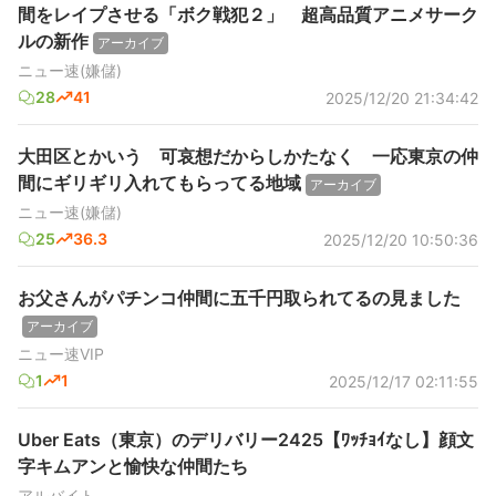
間をレイプさせる「ボク戦犯２」 超高品質アニメサーク
ルの新作
アーカイブ
ニュー速(嫌儲)
28
41
2025/12/20 21:34:42
大田区とかいう 可哀想だからしかたなく 一応東京の仲
間にギリギリ入れてもらってる地域
アーカイブ
ニュー速(嫌儲)
25
36.3
2025/12/20 10:50:36
お父さんがパチンコ仲間に五千円取られてるの見ました
アーカイブ
ニュー速VIP
1
1
2025/12/17 02:11:55
Uber Eats（東京）のデリバリー2425【ﾜｯﾁｮｲなし】顔文
字キムアンと愉快な仲間たち
アルバイト