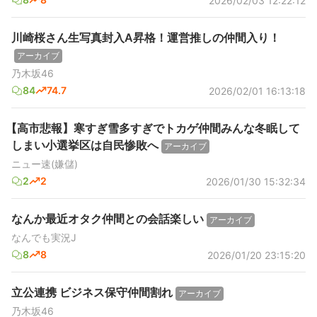
2026/02/03 12:22:12
川崎桜さん生写真封入A昇格！運営推しの仲間入り！
アーカイブ
乃木坂46
84
74.7
2026/02/01 16:13:18
【高市悲報】寒すぎ雪多すぎでトカゲ仲間みんな冬眠して
しまい小選挙区は自民惨敗へ
アーカイブ
ニュー速(嫌儲)
2
2
2026/01/30 15:32:34
なんか最近オタク仲間との会話楽しい
アーカイブ
なんでも実況J
8
8
2026/01/20 23:15:20
立公連携 ビジネス保守仲間割れ
アーカイブ
乃木坂46