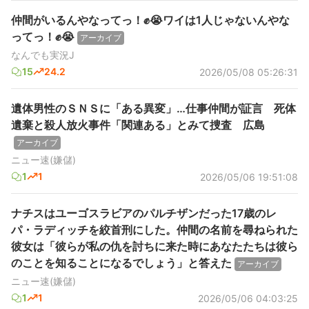
仲間がいるんやなってっ！✊😭ワイは1人じゃないんやな
ってっ！✊😭
アーカイブ
なんでも実況J
15
24.2
2026/05/08 05:26:31
遺体男性のＳＮＳに「ある異変」…仕事仲間が証言 死体
遺棄と殺人放火事件「関連ある」とみて捜査 広島
アーカイブ
ニュー速(嫌儲)
1
1
2026/05/06 19:51:08
ナチスはユーゴスラビアのパルチザンだった17歳のレ
パ・ラディッチを絞首刑にした。仲間の名前を尋ねられた
彼女は「彼らが私の仇を討ちに来た時にあなたたちは彼ら
のことを知ることになるでしょう」と答えた
アーカイブ
ニュー速(嫌儲)
1
1
2026/05/06 04:03:25