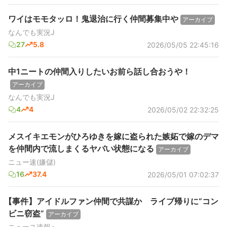
ワイはモモタッロ！鬼退治に行く仲間募集中や
アーカイブ
なんでも実況J
27
5.8
2026/05/05 22:45:16
中1ニートの仲間入りしたいお前ら話し合おうや！
アーカイブ
なんでも実況J
4
4
2026/05/02 22:32:25
メスイキエモンがひろゆきを嫁に盗られた嫉妬で嫁のデマ
を仲間内で流しまくるヤバい状態になる
アーカイブ
ニュー速(嫌儲)
16
37.4
2026/05/01 07:02:37
【事件】アイドルファン仲間で共謀か ライブ帰りに“コン
ビニ窃盗”
アーカイブ
ニュース速報+