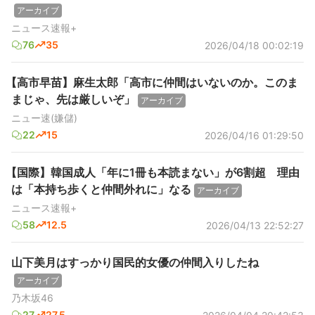
アーカイブ
ニュース速報+
76
35
2026/04/18 00:02:19
【高市早苗】麻生太郎「高市に仲間はいないのか。このま
まじゃ、先は厳しいぞ」
アーカイブ
ニュー速(嫌儲)
22
15
2026/04/16 01:29:50
【国際】韓国成人「年に1冊も本読まない」が6割超 理由
は「本持ち歩くと仲間外れに」なる
アーカイブ
ニュース速報+
58
12.5
2026/04/13 22:52:27
山下美月はすっかり国民的女優の仲間入りしたね
アーカイブ
乃木坂46
27
27.5