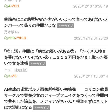
4
0.1
2025/12/13 16:58:49
林瑠奈にこの髪型やめた方がいいよって言ってあげないメ
ンバーって偽りの仲間だよな
アーカイブ
乃木坂46
259
81.8
2025/12/12 01:28:26
「推し活」仲間に「病気の疑いがある🥹」「たくさん検査
を受けないといけない😭」…３１３万円をだまし取った疑
いで女を逮捕
アーカイブ
ニュー速(嫌儲)
3
3
2025/12/11 15:06:14
AI生成の児童ポルノ画像所持疑い初摘発 ロリコン教員
サークルで実在少女のディープフェイクをつくって仲間内
で共有した論点を、メディアがちゃんと報道せずにネット
は大混乱になる
アーカイブ