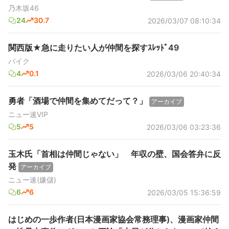
乃木坂46
24
30.7
2026/03/07 08:10:34
関西版★急に走りたい人が仲間を探すｽﾚｯﾄﾞ49
バイク
4
0.1
2026/03/06 20:40:34
勇者「酒場で仲間を集めてだって？」
アーカイブ
ニュー速VIP
5
5
2026/03/06 03:23:36
玉木氏「首相は仲間じゃない」 年収の壁、国会答弁に反
発
アーカイブ
ニュー速(嫌儲)
6
6
2026/03/05 15:36:59
はじめの一歩作者(日本漫画家協会常務理事)、漫画家仲間