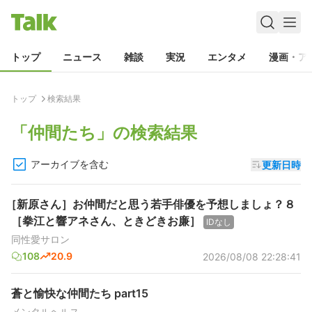
トップ
ニュース
雑談
実況
エンタメ
漫画・ア
トップ
検索結果
「
仲間たち
」の検索結果
アーカイブを含む
更新日時
［新原さん］お仲間だと思う若手俳優を予想しましょ？８
［拳江と響アネさん、ときどきお廉］
IDなし
同性愛サロン
108
20.9
2026/08/08 22:28:41
蒼と愉快な仲間たち part15
メンタルヘルス