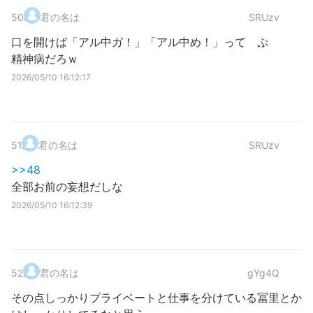
50
.
君の名は
SRUzv
口を開けば「アル中ガ！」「アル中め！」って ぷ
精神病だろｗ
2026/05/10 16:12:17
51
.
君の名は
SRUzv
>>48
全部お前の妄想だしな
2026/05/10 16:12:39
52
.
君の名は
gYg4Q
その点しっかりプライベートと仕事を分けている冨里とか