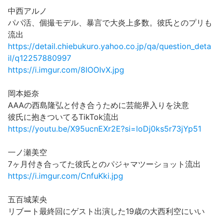
中西アルノ
パパ活、個撮モデル、暴言で大炎上多数。彼氏とのプリも
流出
https://detail.chiebukuro.yahoo.co.jp/qa/question_deta
il/q12257880997
https://i.imgur.com/8IOOIvX.jpg
岡本姫奈
AAAの西島隆弘と付き合うために芸能界入りを決意
彼氏に抱きついてるTikTok流出
https://youtu.be/X95ucnEXr2E?si=loDj0ks5r73jYp51
一ノ瀬美空
7ヶ月付き合ってた彼氏とのパジャマツーショット流出
https://i.imgur.com/CnfuKki.jpg
五百城茉央
リブート最終回にゲスト出演した19歳の大西利空にいい