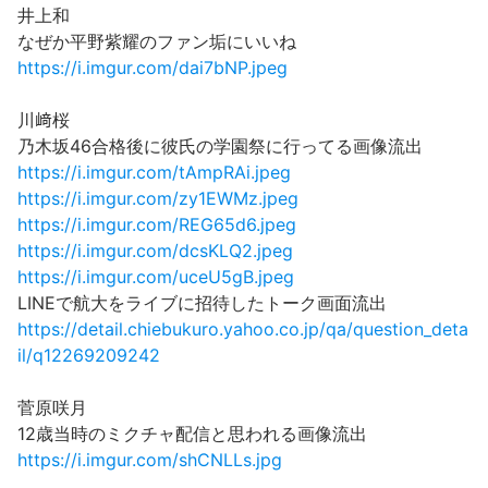
井上和
なぜか平野紫耀のファン垢にいいね
https://i.imgur.com/dai7bNP.jpeg
川﨑桜
乃木坂46合格後に彼氏の学園祭に行ってる画像流出
https://i.imgur.com/tAmpRAi.jpeg
https://i.imgur.com/zy1EWMz.jpeg
https://i.imgur.com/REG65d6.jpeg
https://i.imgur.com/dcsKLQ2.jpeg
https://i.imgur.com/uceU5gB.jpeg
LINEで航大をライブに招待したトーク画面流出
https://detail.chiebukuro.yahoo.co.jp/qa/question_deta
il/q12269209242
菅原咲月
12歳当時のミクチャ配信と思われる画像流出
https://i.imgur.com/shCNLLs.jpg