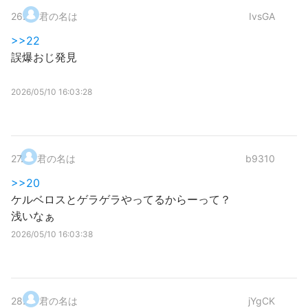
26
.
君の名は
IvsGA
>>22
誤爆おじ発見
2026/05/10 16:03:28
27
.
君の名は
b9310
>>20
ケルベロスとゲラゲラやってるからーって？
浅いなぁ
2026/05/10 16:03:38
28
.
君の名は
jYgCK