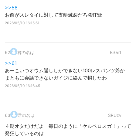
>>58
お前がスレタイに対して支離滅裂だろ発狂爺
2026/05/10 16:15:51
62
.
君の名は
Br0e1
>>61
あーこいつオウム返ししかできない100レスパンツ爺か
まともに会話できないガイジに絡んで損したわ
2026/05/10 16:16:45
63
.
君の名は
SRUzv
４期オタだけだよ 毎日のように「ケルベロスガ！」って
発狂しているのは