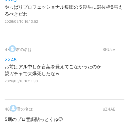
>>43
やっぱりプロフェッショナル集団の５期生に選抜枠8与え
るべきだわ
2026/05/10 16:10:52
47
.
君の名は
SRUzv
>>45
お前はアル中しか言葉を覚えてこなかったのか
親ガチャで大爆死したなｗ
2026/05/10 16:11:30
48
.
君の名は
uZ4AE
5期のプロ意識貼っとくね😉