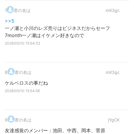
7
.
君の名は
mX3gc
>>5
一ノ瀬と小川のレズ売りはビジネスだからセーフ
7month一ノ瀬はイケメン好きなので
2026/05/10 15:54:32
8
.
君の名は
mX3gc
ケルベロスの事だね
2026/05/10 15:54:56
9
.
君の名は
jYgCK
友達感覚のメンバー：池田、中西、岡本、菅原