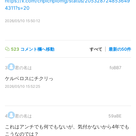
https://x.com/chpichpiomg/status/205328724853649
4311?s=20
2026/05/10 15:50:12
523
コメント欄へ移動
すべて
|
最新の50件
3
.
君の名は
foBB7
ケルベロスにチクリっ
2026/05/10 15:52:25
4
.
君の名は
59aBE
これはアンチでも何でもないが、気付かないから4年でも
こうなのでは？