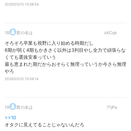
2026/05/10 15:58:54
18
.
君の名は
oXCqk
そろそろ卒業も視野に入り始める時期だし
6期が弱く4期もかきさく以外は3列目やし全力で頑張らな
くても選抜安泰っていう
最も恵まれた期だからおそらく無理っていうか今さら無理
やろ
2026/05/10 15:59:14
19
.
君の名は
71jPa
>>10
オタクに見えてることじゃないんだろ