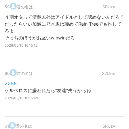
59
.
君の名は
SRUzv
４期オタって清楚以外はアイドルとして認めないんだろ？
だったらいい加減に乃木坂は諦めてRain Treeでも推して
ろよ
そっちのほうがお互いwinwinだろ
2026/05/10 16:15:12
60
.
君の名は
X2L8m
>>55
ケルベロスに嫌われたら”友達”失うからね
2026/05/10 16:15:49
61
.
君の名は
SRUzv