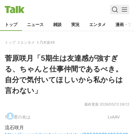
トップ
ニュース
雑談
実況
エンタメ
漫画・ア
トップ
エンタメ
乃木坂46
菅原咲月「5期生は友達感が強すぎ
る、ちゃんと仕事仲間であるべき。
自分で気付いてほしいから私からは
言わない」
最終更新
2026/05/12 06:12
1
.
君の名は
LvAAV
流石咲月