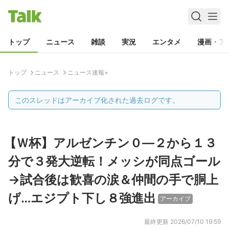
トップ
ニュース
雑談
実況
エンタメ
漫画・ア
トップ
ニュース
ニュース速報+
このスレッドはアーカイブ化された過去ログです。
【Ｗ杯】アルゼンチン０―２から１３
分で３発大逆転！メッシが同点ゴール
→試合後は歓喜の涙＆仲間の手で胴上
げ…エジプト下し８強進出
アーカイブ
最終更新
2026/07/10 19:59