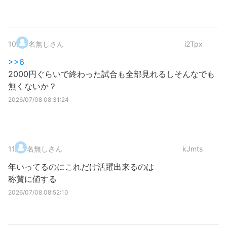
10
.
名無しさん
i2Tpx
>>6
2000円ぐらいで終わった試合も全部見れるしそんなでも
無くないか？
2026/07/08 08:31:24
11
.
名無しさん
kJmts
年いってるのにこれだけ活躍出来るのは
称賛に値する
2026/07/08 08:52:10