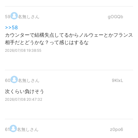
59
.
名無しさん
gOGQb
>>58
カウンターで結構失点してるからノルウェーとかフランス
相手だとどうかな？って感じはするな
2026/07/08 19:38:55
60
.
名無しさん
9KlxL
次くらい負けそう
2026/07/08 20:47:32
61
.
名無しさん
z0po6