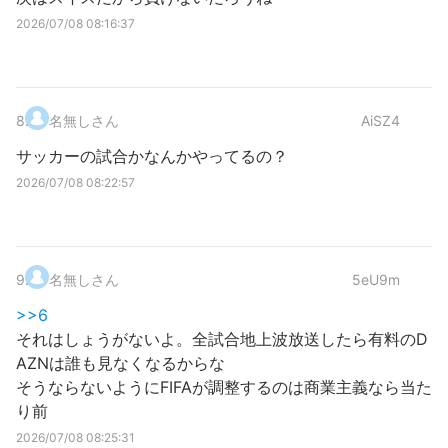
2026/07/08 08:16:37
8
.
名無しさん
AiSZ4
サッカーの試合かなんかやってるの？
2026/07/08 08:22:57
9
.
名無しさん
5eU9m
>>6
それはしょうがないよ。全試合地上波放送したら有料のD
AZNは誰も見なくなるからな
そうならないようにFIFAが調整するのは商業主義なら当た
り前
2026/07/08 08:25:31