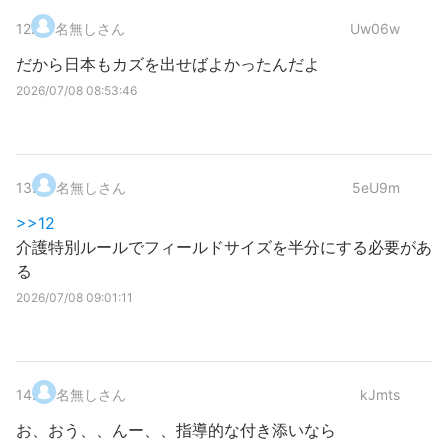
12
.
名無しさん
Uw06w
だから日本もカズを出せばよかったんだよ
2026/07/08 08:53:46
13
.
名無しさん
5eU9m
>>12
介護特別ルールでフィールドサイズを半分にする必要があ
る
2026/07/08 09:01:11
14
.
名無しさん
kJmts
お、おう、、んー、、指導的な付き添いなら