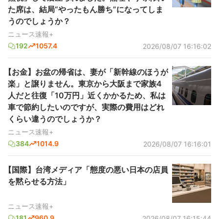
た席は、結局“やったもん勝ち”になってしま
うのでしょうか？
ニュース速報+
192
1057.4
2026/08/07 16:16:02
【お金】お盆の帰省は、妻が「新幹線のほうが
楽」と譲りません。東京から大阪まで家族4
人だと往復「10万円」近くかかるため、私は
車で節約したいのですが、実際の費用はどれ
くらい違うのでしょうか？
ニュース速報+
384
1014.9
2026/08/07 16:16:01
【国際】台湾メディア「態度の悪い日本の店員
を黙らせる方法」
ニュース速報+
181
960.9
2026/08/07 16:15:44