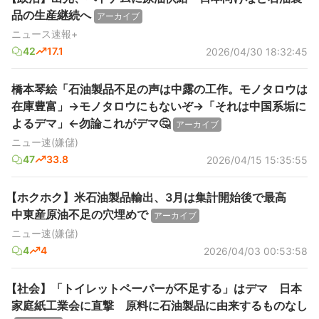
品の生産継続へ
アーカイブ
ニュース速報+
42
17.1
2026/04/30 18:32:45
橋本琴絵「石油製品不足の声は中露の工作。モノタロウは
在庫豊富」→モノタロウにもないぞ→「それは中国系垢に
よるデマ」←勿論これがデマ🤔
アーカイブ
ニュー速(嫌儲)
47
33.8
2026/04/15 15:35:55
【ホクホク】米石油製品輸出、3月は集計開始後で最高
中東産原油不足の穴埋めで
アーカイブ
ニュー速(嫌儲)
4
4
2026/04/03 00:53:58
【社会】「トイレットペーパーが不足する」はデマ 日本
家庭紙工業会に直撃 原料に石油製品に由来するものなし