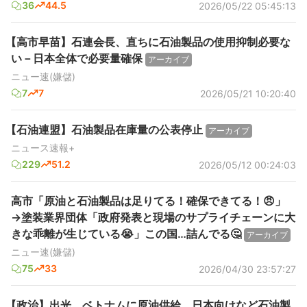
36
44.5
2026/05/22 05:45:13
【高市早苗】石連会長、直ちに石油製品の使用抑制必要な
い－日本全体で必要量確保
アーカイブ
ニュー速(嫌儲)
7
7
2026/05/21 10:20:40
【石油連盟】石油製品在庫量の公表停止
アーカイブ
ニュース速報+
229
51.2
2026/05/12 00:24:03
高市「原油と石油製品は足りてる！確保できてる！😠」
→塗装業界団体「政府発表と現場のサプライチェーンに大
きな乖離が生じている😭」この国…詰んでる🤔
アーカイブ
ニュー速(嫌儲)
75
33
2026/04/30 23:57:27
【政治】出光、ベトナムに原油供給 日本向けなど石油製