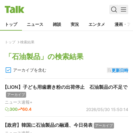
トップ
ニュース
雑談
実況
エンタメ
漫画・ア
トップ
検索結果
「
石油製品
」の検索結果
アーカイブを含む
更新日時
【LION】子ども用歯磨き粉の出荷停止 石油製品の不足で
アーカイブ
ニュース速報+
300
60.4
2026/05/30 15:50:14
【政府】韓国に石油製品の融通、今日発表
アーカイブ
ニュース速報+