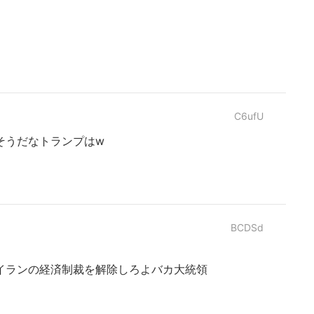
C6ufU
そうだなトランプはw
BCDSd
イランの経済制裁を解除しろよバカ大統領