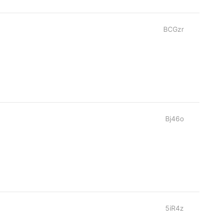
BCGzr
Bj46o
5iR4z