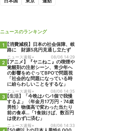
日本国
東京
蓮舫
ニュース
のランキング
【消費減税】日本の社会保障、岐
1
路に 財源5兆円見通し立たず
ニュース速報+
08/06 14:29
【アニメ】『ヤニねこ』の喫煙や
2
覚醒剤の注射シーン、青少年へ
の影響をめぐってBPOで問題視
「社会的な問題になっている時
に紛らわしいことをするな」
ニュース速報+
08/06 14:35
【生活】「今晩はパン1個で我慢
3
するよ」〈年金月17万円・74歳
男性〉物価高で変わった当たり
前の食卓…「1食抜けば、数百円
は使わずに済む」
ニュース速報+
08/06 14:33
【50歳以上の日本人男性6,000