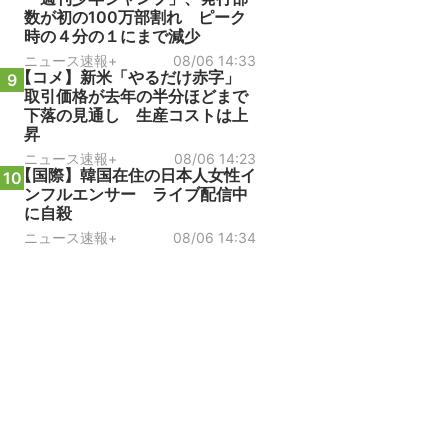
数が初の100万部割れ ピーク
時の４分の１にまで減少
ニュース速報+
08/06 14:33
【コメ】新米「やるだけ赤字」
9
取引価格が去年の半分ほどまで
下落の見通し 生産コストは上
昇
ニュース速報+
08/06 14:23
【国際】韓国在住の日本人女性イ
10
ンフルエンサー ライブ配信中
に自殺
ニュース速報+
08/06 14:34