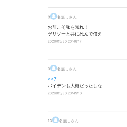
8
.
名無しさん
お前こそ恥を知れ！
ゲリゾーと共に死んで償え
2026/05/30 20:48:17
9
.
名無しさん
>>7
バイデンも大概だったしな
2026/05/30 20:49:10
10
.
名無しさん