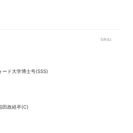
5iR4z
ド大学博士号(SSS)
田政経卒(C)