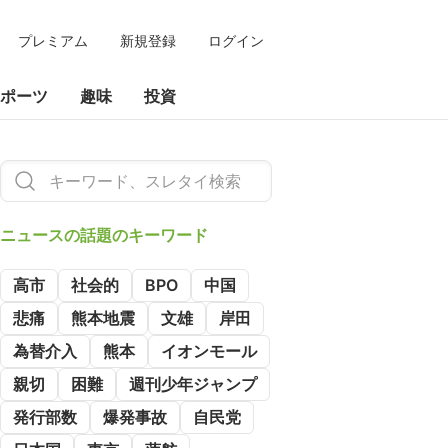
プレミアム
新規登録
ログイン
ポーツ
趣味
投資
ニュースの
話題のキーワード
高市
社会的
BPO
中国
悲痛
熊本地震
文雄
岸田
為替介入
熊本
イオンモール
親切
困難
週刊少年ジャンプ
発行部数
爆発事故
自民党