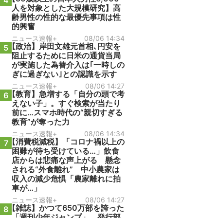
4
人を対象とした大規模研究】高
齢男性の性的な最優先事項は性
的興奮
ニュース速報+
08/06 14:34
【政治】岸田文雄元首相､円安を
5
阻止するために日米の通貨当局
が実施した為替介入は｢一時しの
ぎに過ぎない｣との認識を示す
ニュース速報+
08/06 14:27
【教育】急増する「自分の頭で考
6
えない子」。すぐ検索が当たり
前に…スマホ時代の“親切すぎる
教育”が奪った力
ニュース速報+
08/06 14:34
【消費税減税】「コロナ禍以上の
7
困難が待ち受けている…」飲食
店からは悲痛な声上がる 懸念
される“外食離れ” 中小農家は
収入の減少危惧「農家離れに拍
車が…」
ニュース速報+
08/06 14:27
【雑誌】かつて650万部を誇った
8
「週刊少年ジャンプ」、発行部