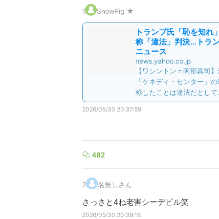
1
.
SnowPig ★
トランプ氏「恥を知れ
称「違法」判決…トランプ
ニュース
news.yahoo.co.jp
【ワシントン＝阿部真司】
「ケネディ・センター」の
称したことは違法だとして
2026/05/30 20:37:59
482
2
.
名無しさん
さっさと4ね老害シーデビル笑
2026/05/30 20:39:18