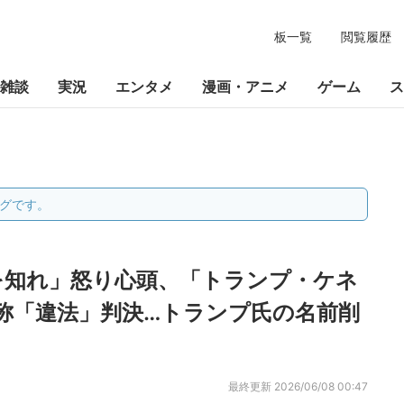
板一覧
閲覧履歴
雑談
実況
エンタメ
漫画・アニメ
ゲーム
ス
グです。
を知れ」怒り心頭、「トランプ・ケネ
称「違法」判決…トランプ氏の名前削
最終更新
2026/06/08 00:47