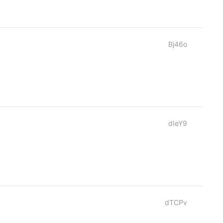
Bj46o
dIeY9
dTCPv