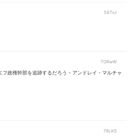
56TvJ
TGRwW
フ政権幹部を追跡するだろう - アンドレイ・マルチャ
79LKS