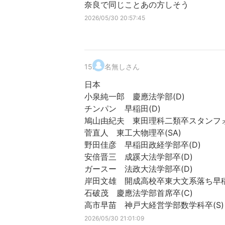
奈良で同じことあの方しそう
2026/05/30 20:57:45
15
.
名無しさん
日本
小泉純一郎 慶應法学部(D)
チンパン 早稲田(D)
鳩山由紀夫 東田理科二類卒スタンフォー
菅直人 東工大物理卒(SA)
野田佳彦 早稲田政経学部卒(D)
安倍晋三 成蹊大法学部卒(D)
ガースー 法政大法学部卒(D)
岸田文雄 開成高校卒東大文系落ち早稲
石破茂 慶應法学部首席卒(C)
高市早苗 神戸大経営学部数学科卒(S)
2026/05/30 21:01:09