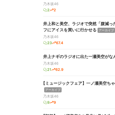
乃木坂46
2
2
井上和と美空、ラジオで突然「腹減っ
フにアイスを買いに行かせる
アーカイブ
乃木坂46
23
67.4
井上ナギのラジオに出た一瀬美空がな
乃木坂46
21
62.9
【ミュージックフェア】一ノ瀬美空ちゃ
アーカイブ
乃木坂46
9
9