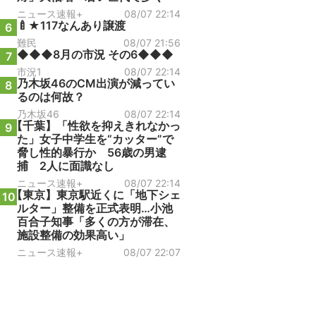
ニュース速報+
08/07 22:14
🍼★117なんあり譲渡
6
難民
08/07 21:56
◆◆◆8月の市況 その6◆◆◆
7
市況1
08/07 22:14
乃木坂46のCM出演が減ってい
8
るのは何故？
乃木坂46
08/07 22:14
【千葉】「性欲を抑えきれなかっ
9
た」女子中学生を“カッター”で
脅し性的暴行か 56歳の男逮
捕 2人に面識なし
ニュース速報+
08/07 22:14
【東京】東京駅近くに「地下シェ
10
ルター」整備を正式表明…小池
百合子知事「多くの方が滞在、
施設整備の効果高い」
ニュース速報+
08/07 22:07