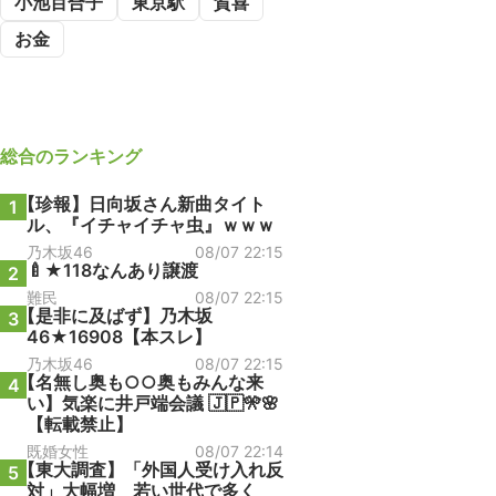
小池百合子
東京駅
賀喜
お金
総合
のランキング
【珍報】日向坂さん新曲タイト
1
ル、『イチャイチャ虫』ｗｗｗ
乃木坂46
08/07 22:15
🍼★118なんあり譲渡
2
難民
08/07 22:15
【是非に及ばず】乃木坂
3
46★16908【本スレ】
乃木坂46
08/07 22:15
【名無し奥も○○奥もみんな来
4
い】気楽に井戸端会議 🇯🇵🎌🌸
【転載禁止】
既婚女性
08/07 22:14
【東大調査】「外国人受け入れ反
5
対」大幅増 若い世代で多く