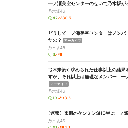
一ノ瀬美空センターのせいで乃木坂が
乃木坂46
42
80.5
どうして一ノ瀬美空センターはメンバ
たの？
アーカイブ
乃木坂46
9
9
弓木奈於←求められた仕事以上の結果
すが、それ以上は無理なメンバー 一
アーカイブ
乃木坂46
13
33.3
【速報】来週のケンミンSHOWに一ノ
乃木坂46
31
54.3