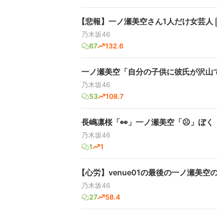
【悲報】一ノ瀬美空さん1人だけ女芸人
乃木坂46
67
132.6
一ノ瀬美空「自分の子供に彼氏が沢山
乃木坂46
53
108.7
長嶋凛桜「👀」一ノ瀬美空「☹️」ぼく「😮
乃木坂46
1
1
【心労】venue01の最後の一ノ瀬美空
乃木坂46
27
58.4