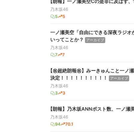
【朗報】一ノ瀬美空Cの是非に及ばず、
乃木坂46
5
5
一ノ瀬美空「自由にできる深夜ラジオ
いってことか？
アーカイブ
乃木坂46
7
7
【㊗️超絶朗報㊗️】みーきゅんこと一
決定！！！！！！！！！！
アーカイブ
乃木坂46
3
3
【朗報】乃木坂ANNポスト数、一ノ瀬美
乃木坂46
94
70.1