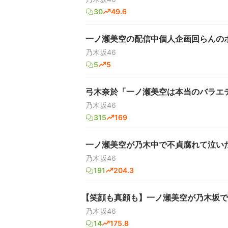
30
49.6
一ノ瀬美空の配信中個人企画回らんの
乃木坂46
5
5
弓木奈於「一ノ瀬美空は本当のバラエ
乃木坂46
315
169
一ノ瀬美空が乃木中で不貞腐れて泣い
乃木坂46
191
204.3
【笑顔も真顔も】一ノ瀬美空が乃木坂で
乃木坂46
14
175.8