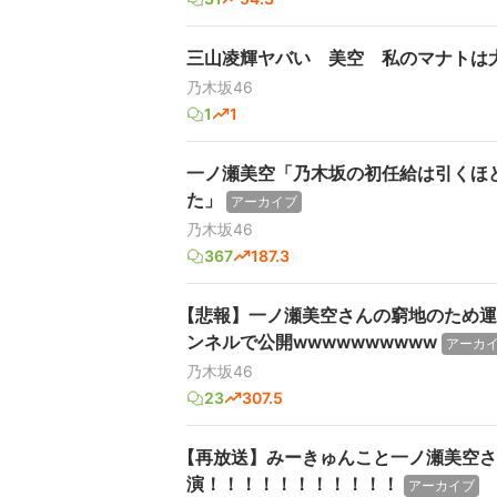
三山凌輝ヤバい 美空 私のマナトは
乃木坂46
1
1
一ノ瀬美空「乃木坂の初任給は引くほ
た」
アーカイブ
乃木坂46
367
187.3
【悲報】一ノ瀬美空さんの窮地のため運
ンネルで公開wwwwwwwwww
アーカ
乃木坂46
23
307.5
【再放送】みーきゅんこと一ノ瀬美空さ
演！！！！！！！！！！！
アーカイブ