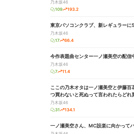
乃木坂46
109
193.2
東京パソコンクラブ、新レギュラーに
乃木坂46
17
66.4
今作表題曲センター一ノ瀬美空の配信
乃木坂46
7
11.4
ここの乃木オタは一ノ瀬美空と伊藤百
つ買わないと死ぬって言われたらどれ
乃木坂46
31
134.1
一ノ瀬美空さん、MC設楽に向かって
乃木坂46