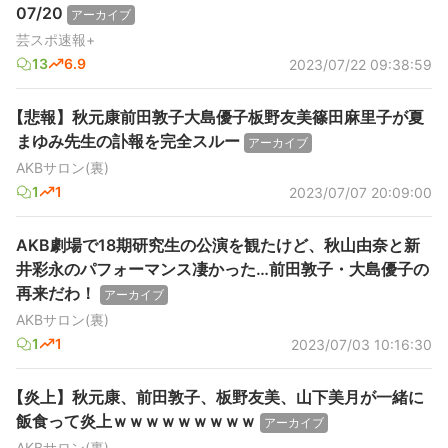
07/20
アーカイブ
芸スポ速報+
13
6.9
2023/07/22 09:38:59
【悲報】秋元康前田敦子大島優子板野友美篠田麻里子が夏
まゆみ先生の訃報を完全スルー
アーカイブ
AKBサロン(裏)
1
1
2023/07/07 20:09:00
AKB劇場で18期研究生の公演を観たけど、秋山由奈と新
井彩永のパフォーマンス凄かった…前田敦子・大島優子の
再来だわ！
アーカイブ
AKBサロン(裏)
1
1
2023/07/03 10:16:30
【炎上】秋元康、前田敦子、板野友美、山下美月が一緒に
飯食って炎上ｗｗｗｗｗｗｗｗｗ
アーカイブ
AKBサロン(裏)