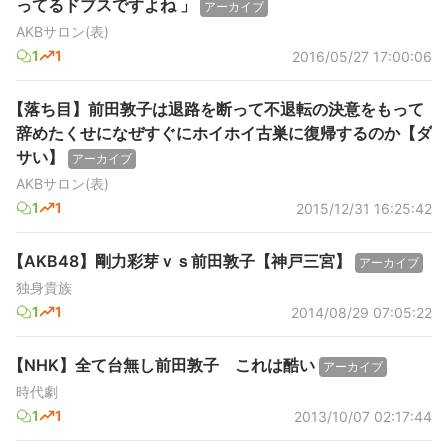
ってるドブスですよね 」
アーカイブ
AKBサロン(表)
1
1
2016/05/27 17:00:06
【落ち目】前田敦子は退路を断って不退転の決意をもって
辞めたくせになぜすぐにホイホイ古巣に復帰するのか【ダ
サい】
アーカイブ
AKBサロン(表)
1
1
2015/12/31 16:25:42
【AKB48】剛力彩芽ｖｓ前田敦子【神戸三宮】
アーカイブ
独身貴族
1
1
2014/08/29 07:05:22
【NHK】全て台無し前田敦子 これは酷い
アーカイブ
時代劇
1
1
2013/10/07 02:17:44