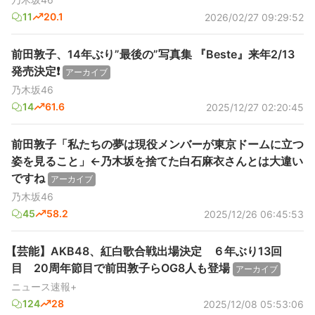
11
20.1
2026/02/27 09:29:52
前田敦子、14年ぶり”最後の”写真集 『Beste』来年2/13
発売決定❗️
アーカイブ
乃木坂46
14
61.6
2025/12/27 02:20:45
前田敦子「私たちの夢は現役メンバーが東京ドームに立つ
姿を見ること」←乃木坂を捨てた白石麻衣さんとは大違い
ですね
アーカイブ
乃木坂46
45
58.2
2025/12/26 06:45:53
【芸能】AKB48、紅白歌合戦出場決定 ６年ぶり13回
目 20周年節目で前田敦子らOG8人も登場
アーカイブ
ニュース速報+
124
28
2025/12/08 05:53:06