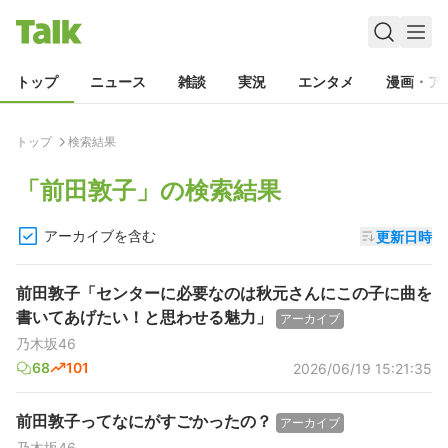
トップ
ニュース
雑談
実況
エンタメ
漫画・ア
トップ
検索結果
「
前田敦子
」の検索結果
アーカイブを含む
更新日時
前田敦子「センターに必要なのは秋元さんにこの子に曲を
書いてあげたい！と思わせる魅力」
アーカイブ
乃木坂46
68
101
2026/06/19 15:21:35
前田敦子ってなにがすごかったの？
アーカイブ
乃木坂46