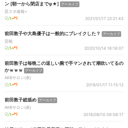
ン [朝一から閉店までφ★]
アーカイブ
芸スポ速報+
1
1
2021/01/17 22:21:43
前田敦子や大島優子は一般的にブレイクした？
アーカイブ
芸能
1
1
2020/10/14 18:18:07
前田敦子は毎晩この逞しい腕で手マンされて潮吹いてるの
かｗｗｗ
アーカイブ
AKBサロン(表)
1
1
2019/01/17 11:15:12
前田敦子総舐め
アーカイブ
AKBサロン(表)
1
1
2018/08/10 06:58:17