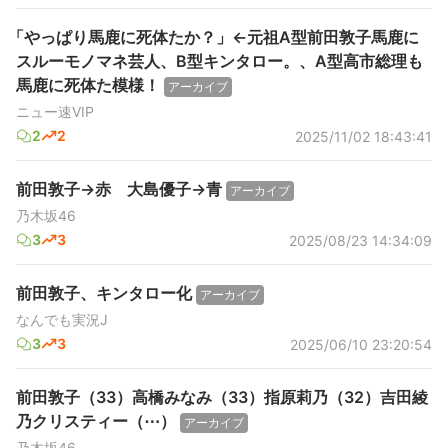
「やっぱり馬鹿に死体たか？」←元祖A型前田敦子馬鹿に
スルーモノマネ芸人、B型キンタロー。、A型高市総理も
馬鹿に死体た模様！
アーカイブ
ニュー速VIP
2
2
2025/11/02 18:43:41
前田敦子→赤 大島優子→青
アーカイブ
乃木坂46
3
3
2025/08/23 14:34:09
前田敦子、キンタロー化
アーカイブ
なんでも実況J
3
3
2025/06/10 23:20:54
前田敦子（33）高橋みなみ（33）指原莉乃（32）吉田綾
乃クリスティー（⋯）
アーカイブ
乃木坂46