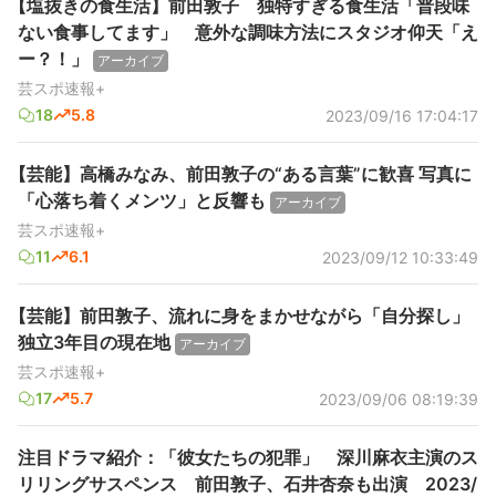
【塩抜きの食生活】前田敦子 独特すぎる食生活「普段味
ない食事してます」 意外な調味方法にスタジオ仰天「え
ー？！」
アーカイブ
芸スポ速報+
18
5.8
2023/09/16 17:04:17
【芸能】高橋みなみ、前田敦子の“ある言葉”に歓喜 写真に
「心落ち着くメンツ」と反響も
アーカイブ
芸スポ速報+
11
6.1
2023/09/12 10:33:49
【芸能】前田敦子、流れに身をまかせながら「自分探し」
独立3年目の現在地
アーカイブ
芸スポ速報+
17
5.7
2023/09/06 08:19:39
注目ドラマ紹介：「彼女たちの犯罪」 深川麻衣主演のス
リリングサスペンス 前田敦子、石井杏奈も出演 2023/