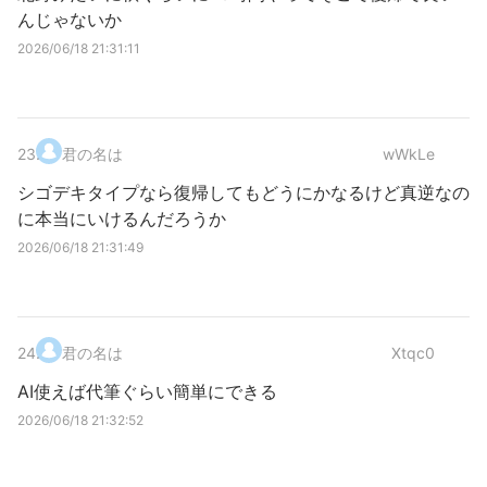
んじゃないか
2026/06/18 21:31:11
23
.
君の名は
wWkLe
シゴデキタイプなら復帰してもどうにかなるけど真逆なの
に本当にいけるんだろうか
2026/06/18 21:31:49
24
.
君の名は
Xtqc0
AI使えば代筆ぐらい簡単にできる
2026/06/18 21:32:52