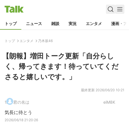
トップ
ニュース
雑談
実況
エンタメ
漫画・ア
トップ
エンタメ
乃木坂46
【朗報】増田トーク更新「自分らし
く、帰ってきます！待っていてくだ
さると嬉しいです。」
最終更新
2026/06/20 10:21
1
.
君の名は
eiM8K
気長に待とう
2026/06/18 21:20:26