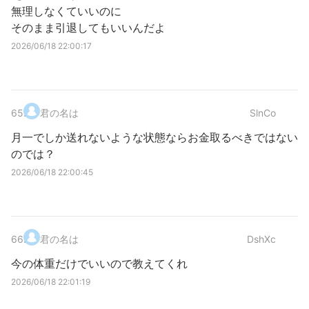
無理しなくていいのに
そのまま引退してもいいんだよ
2026/06/18 22:00:17
65
.
君の名は
SlnCo
月一でしか送れないような状態ならお金取るべきではない
のでは？
2026/06/18 22:00:45
66
.
君の名は
DshXc
今の体重だけでいいので教えてくれ
2026/06/18 22:01:19