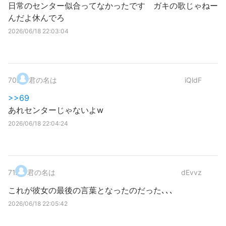
日常のセンター似合ってなかったです ガキの歌じゃねー
んだよ休んでろ
2026/06/18 22:03:04
70
.
君の名は
iQldF
>>69
あれセンターじゃないよw
2026/06/18 22:04:24
71
.
君の名は
dEvvz
これが彼女の最後の言葉となったのだった､､､
2026/06/18 22:05:42