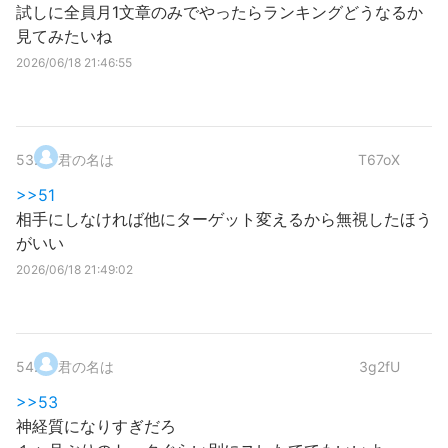
試しに全員月1文章のみでやったらランキングどうなるか
見てみたいね
2026/06/18 21:46:55
53
.
君の名は
T67oX
>>51
相手にしなければ他にターゲット変えるから無視したほう
がいい
2026/06/18 21:49:02
54
.
君の名は
3g2fU
>>53
神経質になりすぎだろ