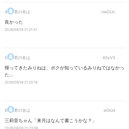
4
.
君の名は
nwOUc
良かった
2026/06/18 21:21:31
5
.
君の名は
ASyV3
帰ってきたみりねは、ボクが知っているみりねではなかっ
た…
2026/06/18 21:22:18
6
.
君の名は
eGtod
三莉音ちゃん「来月はなんて書こうかな？」
2026/06/18 21:23:56