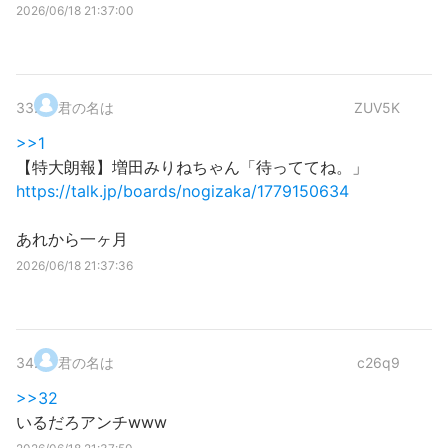
2026/06/18 21:37:00
33
.
君の名は
ZUV5K
>>1
【特大朗報】増田みりねちゃん「待っててね。」
https://talk.jp/boards/nogizaka/1779150634
あれから一ヶ月
2026/06/18 21:37:36
34
.
君の名は
c26q9
>>32
いるだろアンチwww