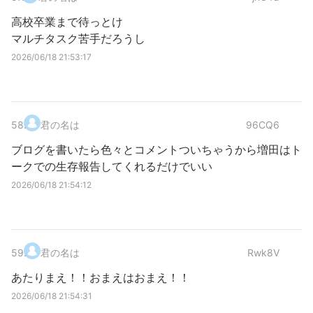
高校卒業まで待っとけ
マルチタスク苦手だろうし
2026/06/18 21:53:17
58
.
君の名は
96CQ6
ブログを書いたら色々とコメントついちゃうから増田はト
ークでの生存報告してくれるだけでいい
2026/06/18 21:54:12
59
.
君の名は
Rwk8V
あたりまえ！！おまえはおまえ！！
2026/06/18 21:54:31