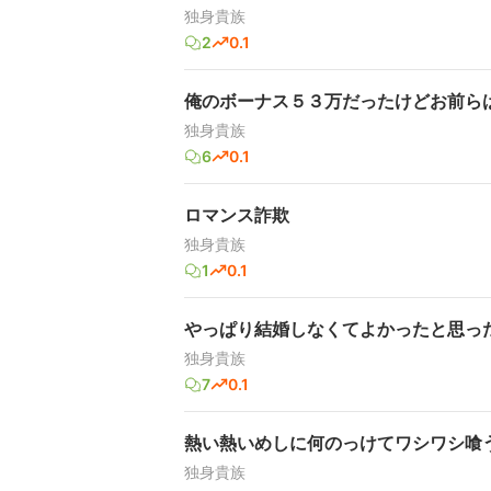
独身貴族
2
0.1
俺のボーナス５３万だったけどお前ら
独身貴族
6
0.1
ロマンス詐欺
独身貴族
1
0.1
やっぱり結婚しなくてよかったと思った
独身貴族
7
0.1
熱い熱いめしに何のっけてワシワシ喰
独身貴族