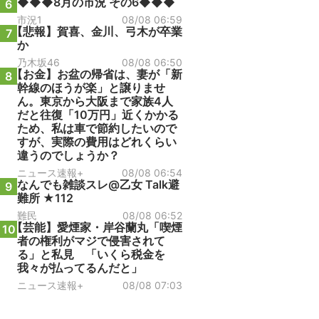
◆◆◆8月の市況 その6◆◆◆
6
市況1
08/08 06:59
【悲報】賀喜、金川、弓木が卒業
7
か
乃木坂46
08/08 06:50
【お金】お盆の帰省は、妻が「新
8
幹線のほうが楽」と譲りませ
ん。東京から大阪まで家族4人
だと往復「10万円」近くかかる
ため、私は車で節約したいので
すが、実際の費用はどれくらい
違うのでしょうか？
ニュース速報+
08/08 06:54
なんでも雑談スレ@乙女 Talk避
9
難所 ★112
難民
08/08 06:52
【芸能】愛煙家・岸谷蘭丸「喫煙
10
者の権利がマジで侵害されて
る」と私見 「いくら税金を
我々が払ってるんだと」
ニュース速報+
08/08 07:03