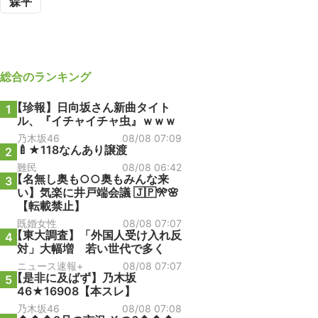
森平
総合
のランキング
【珍報】日向坂さん新曲タイト
1
ル、『イチャイチャ虫』ｗｗｗ
乃木坂46
08/08 07:09
🍼★118なんあり譲渡
2
難民
08/08 06:42
【名無し奥も○○奥もみんな来
3
い】気楽に井戸端会議 🇯🇵🎌🌸
【転載禁止】
既婚女性
08/08 07:07
【東大調査】「外国人受け入れ反
4
対」大幅増 若い世代で多く
ニュース速報+
08/08 07:07
【是非に及ばず】乃木坂
5
46★16908【本スレ】
乃木坂46
08/08 07:08