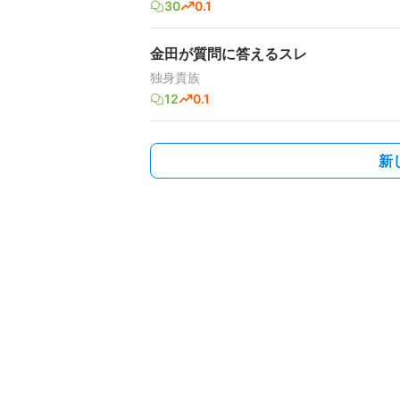
30
0.1
金田が質問に答えるスレ
独身貴族
12
0.1
新