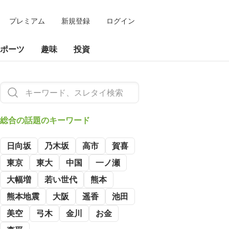
プレミアム
新規登録
ログイン
ポーツ
趣味
投資
総合の
話題のキーワード
日向坂
乃木坂
高市
賀喜
東京
東大
中国
一ノ瀬
大幅増
若い世代
熊本
熊本地震
大阪
遥香
池田
美空
弓木
金川
お金