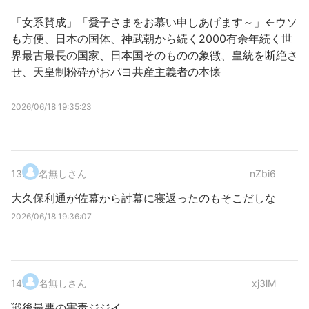
「女系賛成」「愛子さまをお慕い申しあげます～」←ウソ
も方便、日本の国体、神武朝から続く2000有余年続く世
界最古最長の国家、日本国そのものの象徴、皇統を断絶さ
せ、天皇制粉砕がおパヨ共産主義者の本懐
2026/06/18 19:35:23
13
.
名無しさん
nZbi6
大久保利通が佐幕から討幕に寝返ったのもそこだしな
2026/06/18 19:36:07
14
.
名無しさん
xj3lM
戦後最悪の害毒ジジイ