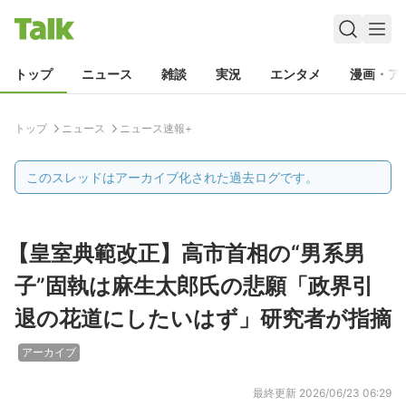
トップ
ニュース
雑談
実況
エンタメ
漫画・ア
トップ
ニュース
ニュース速報+
このスレッドはアーカイブ化された過去ログです。
【皇室典範改正】高市首相の“男系男
子”固執は麻生太郎氏の悲願「政界引
退の花道にしたいはず」研究者が指摘
アーカイブ
最終更新
2026/06/23 06:29