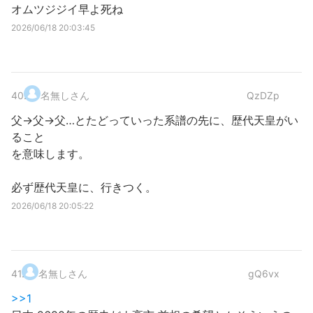
オムツジジイ早よ死ね
2026/06/18 20:03:45
40
.
名無しさん
QzDZp
父→父→父…とたどっていった系譜の先に、歴代天皇がい
ること
を意味します。
必ず歴代天皇に、行きつく。
2026/06/18 20:05:22
41
.
名無しさん
gQ6vx
>>1