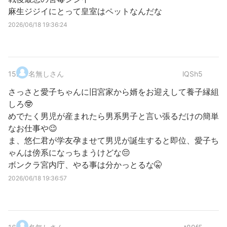
麻生ジジイにとって皇室はペットなんだな
2026/06/18 19:36:24
15
.
名無しさん
lQSh5
さっさと愛子ちゃんに旧宮家から婿をお迎えして養子縁組
しろ🤓
めでたく男児が産まれたら男系男子と言い張るだけの簡単
なお仕事や😉
ま、悠仁君が学友孕ませて男児が誕生すると即位、愛子ち
ゃんは傍系になっちまうけどな😔
ボンクラ宮内庁、やる事は分かっとるな🤫
2026/06/18 19:36:57