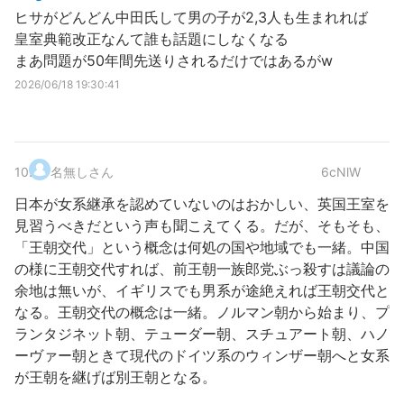
ヒサがどんどん中田氏して男の子が2,3人も生まれれば
皇室典範改正なんて誰も話題にしなくなる
まあ問題が50年間先送りされるだけではあるがw
2026/06/18 19:30:41
10
.
名無しさん
6cNlW
日本が女系継承を認めていないのはおかしい、英国王室を
見習うべきだという声も聞こえてくる。だが、そもそも、
「王朝交代」という概念は何処の国や地域でも一緒。中国
の様に王朝交代すれば、前王朝一族郎党ぶっ殺すは議論の
余地は無いが、イギリスでも男系が途絶えれば王朝交代と
なる。王朝交代の概念は一緒。ノルマン朝から始まり、プ
ランタジネット朝、テューダー朝、スチュアート朝、ハノ
ーヴァー朝ときて現代のドイツ系のウィンザー朝へと女系
が王朝を継げば別王朝となる。