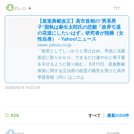
1
.
ボレロ ★
???
【皇室典範改正】高市首相の“男系男
子”固執は麻生太郎氏の悲願「政界引退
の花道にしたいはず」研究者が指摘（女
性自身） - Yahoo!ニュース
news.yahoo.co.jp
「政府としてしっかりと受け止め、早急に法案
策定に取りかかり、できるだけ速やかに骨子案
を示せるように取り組む」 6月11日、皇族数確
保策に関する立法府の総意の報告を受けた高市
早苗首相（65）はこのよ
2026/06/18 19:23:39
628
すべて
|
最新の50件
2
.
sage
3kHRB