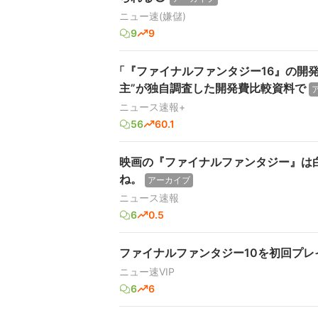
ニュー速(嫌儲)
9
9
「『ファイナルファンタジー16』の開
主”が独自調査した開発費比較資料で
ニュース速報+
56
60.1
映画の『ファイナルファンタジー』は
ね。
アーカイブ
ニュース速報
6
0.5
ファイナルファンタジー10を初回プ
ニュー速VIP
6
6