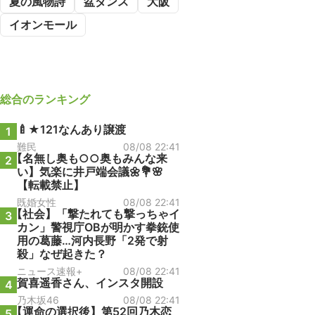
夏の風物詩
盆ダンス
大阪
イオンモール
総合
のランキング
🍼★121なんあり譲渡
1
難民
08/08 22:41
【名無し奥も○○奥もみんな来
2
い】気楽に井戸端会議🌼💐🌸
【転載禁止】
既婚女性
08/08 22:41
【社会】「撃たれても撃っちゃイ
3
カン」警視庁OBが明かす拳銃使
用の葛藤…河内長野「2発で射
殺」なぜ起きた？
ニュース速報+
08/08 22:41
賀喜遥香さん、インスタ開設
4
乃木坂46
08/08 22:41
【運命の選択後】第52回乃木恋
5