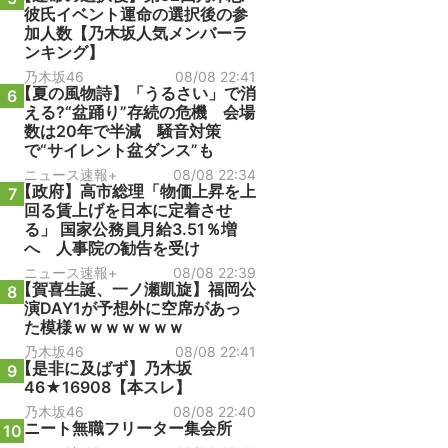
彼氏イベント運命の選択後の参
加人数【乃木坂人気メンバーラ
ンキング】
乃木坂46
08/08 22:41
【夏の風物詩】「うるさい」で消
6
える?“盆踊り”存続の危機 会場
数は20年で半減 騒音対策
で“サイレント盆ダンス”も
ニュース速報+
08/08 22:34
【政府】高市総理「物価上昇を上
7
回る賃上げを日本に定着させ
る」 国家公務員月給3.51％増
へ 人事院の勧告を受け
ニュース速報+
08/08 22:39
【賀喜生誕、一ノ瀬凱旋】福岡公
8
演DAY1が予想外に空席があっ
た模様ｗｗｗｗｗｗｗ
乃木坂46
08/08 22:41
【是非に及ばず】乃木坂
9
46★16908【本スレ】
乃木坂46
08/08 22:40
ニート無職フリーター集会所
10