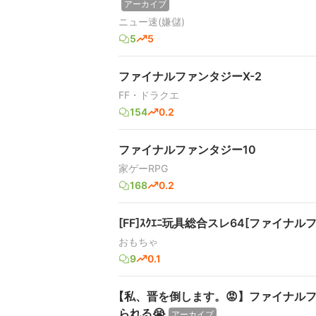
アーカイブ
ニュー速(嫌儲)
5
5
ファイナルファンタジーX-2
FF・ドラクエ
154
0.2
ファイナルファンタジー10
家ゲーRPG
168
0.2
[FF]ｽｸｴﾆ玩具総合スレ64[ファイナ
おもちゃ
9
0.1
【私、晋を倒します。😡】ファイナル
られる😭
アーカイブ