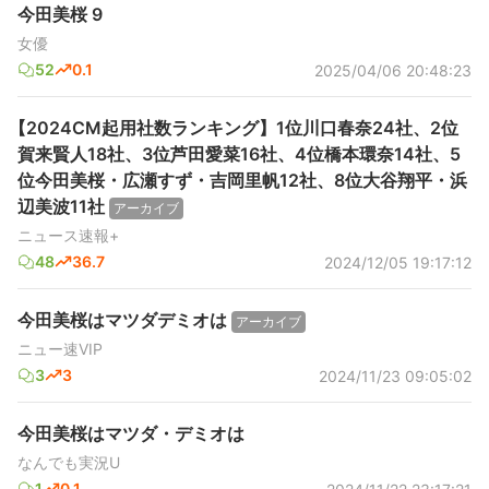
今田美桜 9
女優
52
0.1
2025/04/06 20:48:23
【2024CM起用社数ランキング】1位川口春奈24社、2位
賀来賢人18社、3位芦田愛菜16社、4位橋本環奈14社、5
位今田美桜・広瀬すず・吉岡里帆12社、8位大谷翔平・浜
辺美波11社
アーカイブ
ニュース速報+
48
36.7
2024/12/05 19:17:12
今田美桜はマツダデミオは
アーカイブ
ニュー速VIP
3
3
2024/11/23 09:05:02
今田美桜はマツダ・デミオは
なんでも実況U
1
0.1