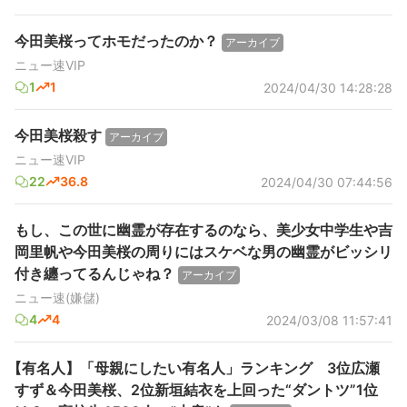
今田美桜ってホモだったのか？
アーカイブ
ニュー速VIP
1
1
2024/04/30 14:28:28
今田美桜殺す
アーカイブ
ニュー速VIP
22
36.8
2024/04/30 07:44:56
もし、この世に幽霊が存在するのなら、美少女中学生や吉
岡里帆や今田美桜の周りにはスケベな男の幽霊がビッシリ
付き纏ってるんじゃね？
アーカイブ
ニュー速(嫌儲)
4
4
2024/03/08 11:57:41
【有名人】「母親にしたい有名人」ランキング 3位広瀬
すず＆今田美桜、2位新垣結衣を上回った“ダントツ”1位