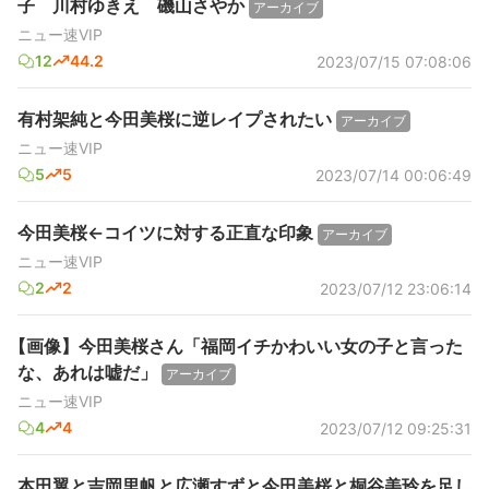
子 川村ゆきえ 磯山さやか
アーカイブ
ニュー速VIP
12
44.2
2023/07/15 07:08:06
有村架純と今田美桜に逆レイプされたい
アーカイブ
ニュー速VIP
5
5
2023/07/14 00:06:49
今田美桜←コイツに対する正直な印象
アーカイブ
ニュー速VIP
2
2
2023/07/12 23:06:14
【画像】今田美桜さん「福岡イチかわいい女の子と言った
な、あれは嘘だ」
アーカイブ
ニュー速VIP
4
4
2023/07/12 09:25:31
本田翼と吉岡里帆と広瀬すずと今田美桜と桐谷美玲を足し