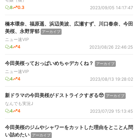
8
0.3
2023/09/05 14:17:47
橋本環奈、福原遥、浜辺美波、広瀬すず、川口春奈、今田
美桜、永野芽郁
アーカイブ
ニュー速VIP
4
4
2023/08/26 22:46:25
今田美桜っておっぱいめちゃデカくね？
アーカイブ
ニュー速VIP
4
4
2023/08/13 19:28:02
新ドラマの今田美桜がドストライクすぎる🥺
アーカイブ
なんでも実況J
4
4
2023/07/29 15:13:45
今田美桜のジムやシャワーをカットした理由をとことん問
い詰めたい
アーカイブ