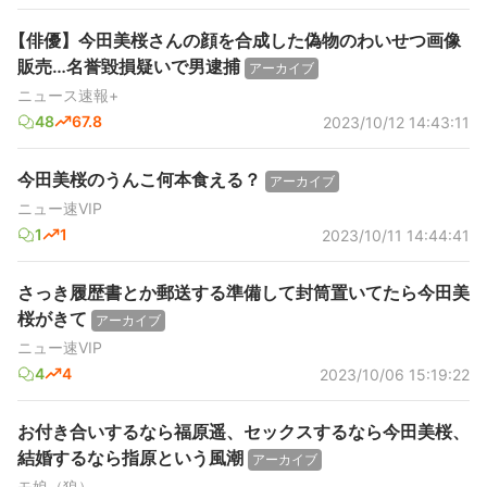
【俳優】今田美桜さんの顔を合成した偽物のわいせつ画像
販売…名誉毀損疑いで男逮捕
アーカイブ
ニュース速報+
48
67.8
2023/10/12 14:43:11
今田美桜のうんこ何本食える？
アーカイブ
ニュー速VIP
1
1
2023/10/11 14:44:41
さっき履歴書とか郵送する準備して封筒置いてたら今田美
桜がきて
アーカイブ
ニュー速VIP
4
4
2023/10/06 15:19:22
お付き合いするなら福原遥、セックスするなら今田美桜、
結婚するなら指原という風潮
アーカイブ
モ娘（狼）