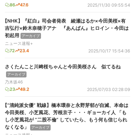
86
47.6
2025/11/30 09:55:54
【NHK】『紅白』司会者発表 綾瀬はるか×今田美桜×有
吉弘行×鈴木奈穂子アナ 『あんぱん』ヒロイン・今田は
初起用
アーカイブ
ニュース速報+
72
23.4
2025/10/17 15:54:36
さくたんこと川﨑桜ちゃんと今田美桜さん 似てるね
アーカイブ
乃木坂46
23
49.2
2025/07/03 02:28:09
【“清純派女優” 戦線】橋本環奈と永野芽郁が自滅、本命は
今田美桜、小芝風花、芳根京子・・・ギョーカイ人 「も
し小芝風花が “二股不倫” していたら、もう何も信じられ
なくなる」
アーカイブ
ニュース速報+