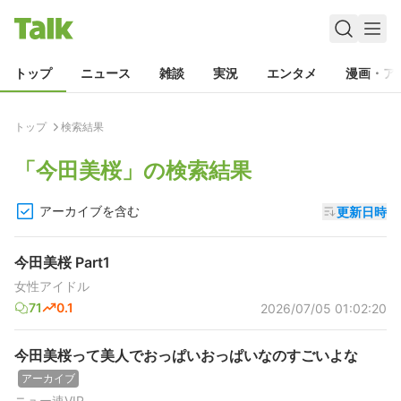
トップ
ニュース
雑談
実況
エンタメ
漫画・ア
トップ
検索結果
「
今田美桜
」の検索結果
アーカイブを含む
更新日時
今田美桜 Part1
女性アイドル
71
0.1
2026/07/05 01:02:20
今田美桜って美人でおっぱいおっぱいなのすごいよな
アーカイブ
ニュー速VIP