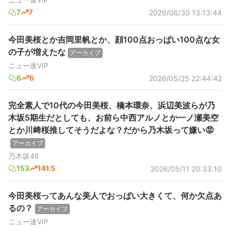
7
7
2026/06/30 13:13:44
今田美桜とか吉岡里帆とか、顔100点おっぱい100点な女
の子が増えたな
アーカイブ
ニュー速VIP
6
6
2026/05/25 22:44:42
完全素人で10代の今田美桜、橋本環奈、浜辺美波らが乃
木坂5期生だとしても、お前ら中西アルノとか一ノ瀬美空
とか川﨑桜推してそうだよな？だから乃木坂って嫌い😡
アーカイブ
乃木坂46
153
141.5
2026/05/11 20:33:10
今田美桜ってあんな美人でおっぱい大きくて、何か欠点あ
るの？
アーカイブ
ニュー速VIP