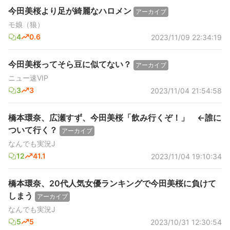
今田美桜より足が綺麗なハロメン
アーカイブ
モ娘（狼）
4
0.6
2023/11/09 22:34:19
今田美桜ってそら豆に似てない？
アーカイブ
ニュー速VIP
3
3
2023/11/04 21:54:58
橋本環奈、広瀬すず、今田美桜「飲み行くぞ！」 ←誰に
ついて行く？
アーカイブ
なんでも実況J
12
41.1
2023/11/04 19:10:34
橋本環奈、20代人気女優ランキングで今田美桜に負けて
しまう
アーカイブ
なんでも実況J
5
5
2023/10/31 12:30:54