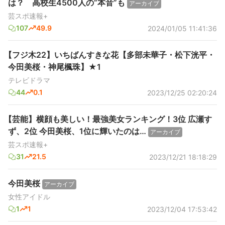
は？ 高校生4500人の“本音”も
アーカイブ
芸スポ速報+
107
49.9
2024/01/05 11:41:36
【フジ木22】いちばんすきな花【多部未華子・松下洸平・
今田美桜・神尾楓珠】★1
テレビドラマ
44
0.1
2023/12/25 02:20:24
【芸能】横顔も美しい！最強美女ランキング！3位 広瀬す
ず、2位 今田美桜、1位に輝いたのは…
アーカイブ
芸スポ速報+
31
21.5
2023/12/21 18:18:29
今田美桜
アーカイブ
女性アイドル
1
1
2023/12/04 17:53:42