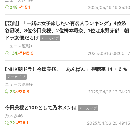
248
15.1
2025/05/19 19:35:10
【芸能】「一緒に女子旅したい有名人ランキング」4位渋
谷凪咲、3位今田美桜、2位橋本環奈、1位は永野芽郁 朝
ドラ女優だらけ
アーカイブ
ニュース速報+
134
145.9
2025/05/16 08:00:17
【NHK朝ドラ】今田美桜、「あんぱん」 視聴率 14・６％
アーカイブ
ニュース速報+
23
20.8
2025/04/16 13:24:20
今田美桜と100として乃木メンは
アーカイブ
乃木坂46
22
28.1
2025/04/06 20:49:15