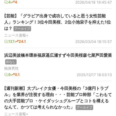
4
4
2026/04/18 19:45:47
【芸能】「グラビア出身で成功していると思う女性芸能
人」ランキング！3位今田美桜、2位小池栄子を抑えた1位
は？
アーカイブ
ニュース速報+
127
24.1
2026/03/04 18:15:57
浜辺美波橋本環奈福原遥広瀬すず今田美桜森七菜芦田愛菜
IDなし
独身男性
9
0.1
2025/12/17 18:03:13
【週刊新潮】大ブレイク女優・今田美桜の「3億円トラブ
ル」を業界が注視する理由・・・芸能プロ幹部「こわもて
の大手芸能プロ ・ケイダッシュグループとコトを構える
なんて、かつては考えられなかった」
アーカイブ
ニュース速報+