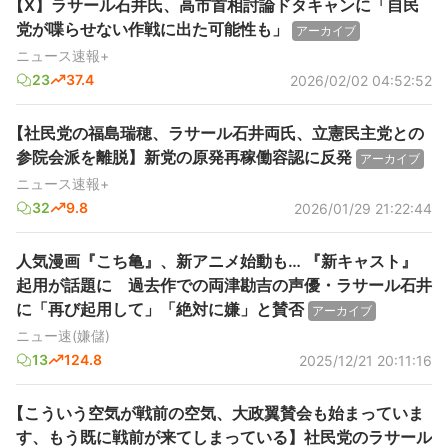
【X】ラサール石井氏、高市首相討論ドタキャンに「自民
党が喋らせない作戦に出た可能性も」
アーカイブ
ニュース速報+
23
37.4
2026/02/02 04:52:52
【社民党の福島瑞穂、ラサール石井両氏、立憲民主党との
参院会派を離脱】新党の原発再稼働容認に反発
アーカイブ
ニュース速報+
32
9.8
2026/01/29 21:22:44
人気漫画『こち亀』、新アニメ始動も… 『新キャスト』
起用が話題に 過去作での両津勘吉の声優・ラサール石井
に「再び起用して」「絶対に嫌」と賛否
アーカイブ
ニュー速(嫌儲)
13
124.8
2025/12/21 20:11:16
【こういう空気が戦前の空気、大政翼賛会も始まっていま
す、もう既に戦前が来てしまっている】社民党のラサール