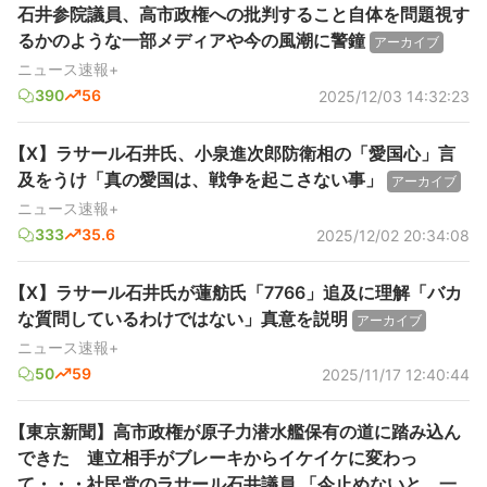
石井参院議員、高市政権への批判すること自体を問題視す
るかのような一部メディアや今の風潮に警鐘
アーカイブ
ニュース速報+
390
56
2025/12/03 14:32:23
【X】ラサール石井氏、小泉進次郎防衛相の「愛国心」言
及をうけ「真の愛国は、戦争を起こさない事」
アーカイブ
ニュース速報+
333
35.6
2025/12/02 20:34:08
【X】ラサール石井氏が蓮舫氏「7766」追及に理解「バカ
な質問しているわけではない」真意を説明
アーカイブ
ニュース速報+
50
59
2025/11/17 12:40:44
【東京新聞】高市政権が原子力潜水艦保有の道に踏み込ん
できた 連立相手がブレーキからイケイケに変わっ
て・・・社民党のラサール石井議員 「今止めないと、一