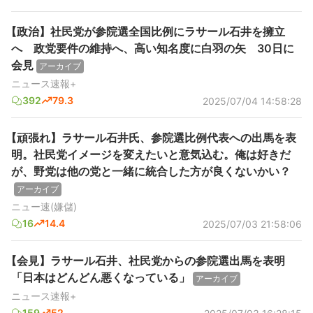
【政治】社民党が参院選全国比例にラサール石井を擁立
へ 政党要件の維持へ、高い知名度に白羽の矢 30日に
会見
アーカイブ
ニュース速報+
392
79.3
2025/07/04 14:58:28
【頑張れ】ラサール石井氏、参院選比例代表への出馬を表
明。社民党イメージを変えたいと意気込む。俺は好きだ
が、野党は他の党と一緒に統合した方が良くないかい？
アーカイブ
ニュー速(嫌儲)
16
14.4
2025/07/03 21:58:06
【会見】ラサール石井、社民党からの参院選出馬を表明
「日本はどんどん悪くなっている」
アーカイブ
ニュース速報+
159
52