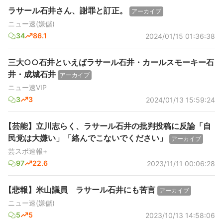
ラサール石井さん、謝罪と訂正。
アーカイブ
ニュー速(嫌儲)
34
86.1
2024/01/15 01:36:38
三大○○石井といえばラサール石井・カールスモーキー石
井・成城石井
アーカイブ
ニュー速VIP
3
3
2024/01/13 15:59:24
【芸能】立川志らく、ラサール石井の批判投稿に反論「自
民党は大嫌い」「絡んでこないでください」
アーカイブ
芸スポ速報+
97
22.6
2023/11/11 00:06:28
【悲報】米山議員 ラサール石井にも苦言
アーカイブ
ニュー速(嫌儲)
5
5
2023/10/13 14:58:06