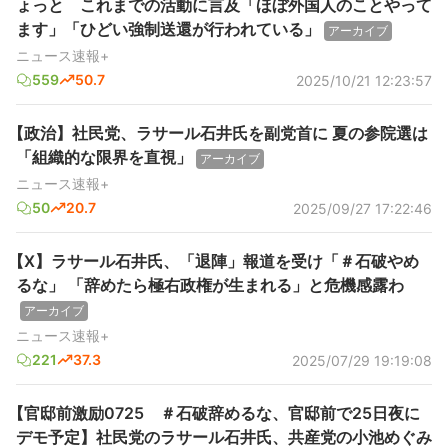
ょっと これまでの活動に言及「ほぼ外国人のことやって
ます」「ひどい強制送還が行われている」
アーカイブ
ニュース速報+
559
50.7
2025/10/21 12:23:57
【政治】社民党、ラサール石井氏を副党首に 夏の参院選は
「組織的な限界を直視」
アーカイブ
ニュース速報+
50
20.7
2025/09/27 17:22:46
【X】ラサール石井氏、「退陣」報道を受け「＃石破やめ
るな」 「辞めたら極右政権が生まれる」と危機感露わ
アーカイブ
ニュース速報+
221
37.3
2025/07/29 19:19:08
【官邸前激励0725 ＃石破辞めるな、官邸前で25日夜に
デモ予定】社民党のラサール石井氏、共産党の小池めぐみ