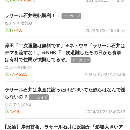
2024/01/25 11:12:07
ラサール石井逆転勝利！！
アーカイブ
なんでも実況G
17
8.1
2024/01/22 18:16:57
岸田「二次避難は無料です」⇒ネトウヨ「ラサール石井は
デマを流すな！」⇒NHK「二次避難したその日から食事
は有料で住民が憤慨してるぞ」
アーカイブ
ニュー速(嫌儲)
77
53.5
2024/01/22 01:23:05
ラサール石井は素直に謝ったけど叩いてた奴らはなんで謝
らないの？
アーカイブ
なんでも実況J
4
4
2024/01/21 15:07:33
【反論】岸田首相、ラサール石井に反論か「影響大きいア