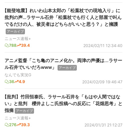
【能登地震】れいわ山本太郎の「松葉杖での現地入り」に
批判の声…ラサール石井「松葉杖でも行く人と部屋で叫ん
でるだけの人、被災者はどちらがいいと思う？」と擁護
アーカイブ
ニュース速報+
788
39.4
2024/02/11 12:34:40
アニメ監督「こち亀のアニメ化か。両津の声優は...ラサー
ル石井でいいだろwww」
アーカイブ
なんでも実況G
36
4.9
2024/02/09 19:46:47
【批判】竹田恒泰氏、ラサール石井を「もはや人間ではな
い」と批判 櫻井よしこ氏投稿への反応に「花畑思考」と
指摘
アーカイブ
ニュース速報+
276
39.3
2024/01/31 21:12:27