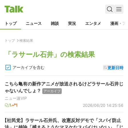
トップ
ニュース
雑談
実況
エンタメ
漫画・ア
トップ
検索結果
「
ラサール石井
」の検索結果
アーカイブを含む
更新日時
こちら亀有の新作アニメが放送されるけどラサール石井じ
ゃないんでしょ？
アーカイブ
ニュー速VIP
1
1
2026/06/20 14:25:56
【社民党】ラサール石井氏、改憲反対デモで「スパイ防止
法」に持論「捕まるようなマヌケなスパイはいない」「じ