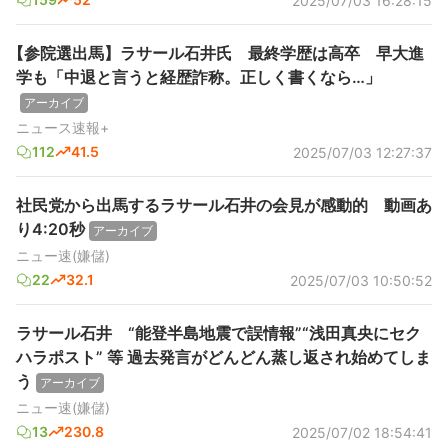
2025/07/03 16:28:15
【参院選出馬】ラサール石井氏 最終学歴は高卒 早大進
学も「中退と言うと経歴詐称。正しく書くなら…」
アーカイブ
ニュース速報+
112
41.5
2025/07/03 12:27:37
社民党から出馬するラサール石井の会見が感動的 動画あ
り4:20秒
アーカイブ
ニュー速(嫌儲)
22
32.1
2025/07/03 10:50:52
ラサール石井 “能登半島地震で誤情報”“浅田真央にセク
ハラポスト” 等 過去発言がどんどん蒸し返され始めてしま
う
アーカイブ
ニュー速(嫌儲)
13
230.8
2025/07/02 18:54:41