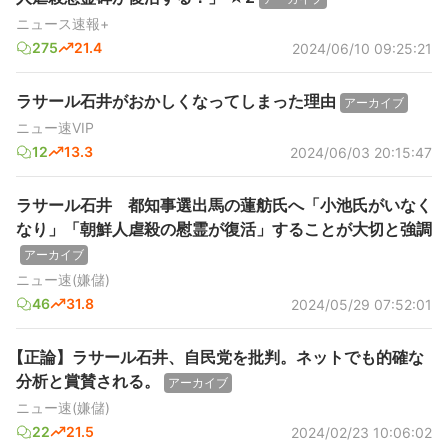
ニュース速報+
275
21.4
2024/06/10 09:25:21
ラサール石井がおかしくなってしまった理由
アーカイブ
ニュー速VIP
12
13.3
2024/06/03 20:15:47
ラサール石井 都知事選出馬の蓮舫氏へ「小池氏がいなく
なり」「朝鮮人虐殺の慰霊が復活」することが大切と強調
アーカイブ
ニュー速(嫌儲)
46
31.8
2024/05/29 07:52:01
【正論】ラサール石井、自民党を批判。ネットでも的確な
分析と賞賛される。
アーカイブ
ニュー速(嫌儲)
22
21.5
2024/02/23 10:06:02