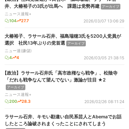
井、大椿裕子の3氏が出馬へ 課題は党勢再建
アーカイブ
ニュース速報+
104
27.7
2026/03/07 13:06:29
大椿裕子、ラサール石井、福島瑞穂3氏を5200人党員が
選択 社民13年ぶりの党首選
アーカイブ
ニュー速(嫌儲)
4
4
2026/03/05 21:38:15
【政治】ラサール石井氏「高市政権なら戦争」、松陰寺
「だれも戦争なんて望んでない」激論が注目 ★2
アーカイブ
ニュース速報+
200
28.3
2026/02/26 08:11:24
ラサール石井、キモい勘違い自民系芸人とAbemaでお話
したところ論破されまくったことにされてしまう