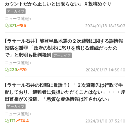
カウントだから正しいとは限らない」Ｘ投稿めぐり
アーカイブ
ニュース速報+
371
85
2024/01/18 18:25:03
【ラサール石井】能登半島地震の２次避難に関する誤情報
投稿を謝罪 「政府の対応に怒りを感じる連続だったの
で」と釈明も批判殺到
アーカイブ
ニュース速報+
229
79
2024/01/17 14:59:10
【ラサール石井の投稿に反論？】「２次避難先は行政で手
配しており、避難者に負担いただくことはない」・・・岸
田首相がＸ投稿、「悪質な虚偽情報は許されない」
アーカイブ
ニュース速報+
171
74.4
2024/01/16 07:52:10