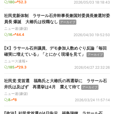
180
52.3
2026/05/03 18:18:43
社民党新体制 ラサール石井幹事長兼国対委員長兼選対委
員長 爆誕 大椿氏は役職なし
アーカイブ
ニュー速(嫌儲)
16
44.4
2026/04/30 19:52:50
【X】ラサール石井議員、デモ参加人数めぐり反論「毎回
確実に増えている」「とにかく現場を見て」
アーカイブ
ニュース速報+
185
29.3
2026/04/27 22:32:26
社民党 党首選 福島氏と大椿氏の再選挙に ラサール石
井氏は及ばず 再選挙は4月 震えて待て
アーカイブ
ニュー速(嫌儲)
8
8
2026/03/24 11:57:14
【政治】社民党首選が4日告示 福島瑞穂、ラサール石