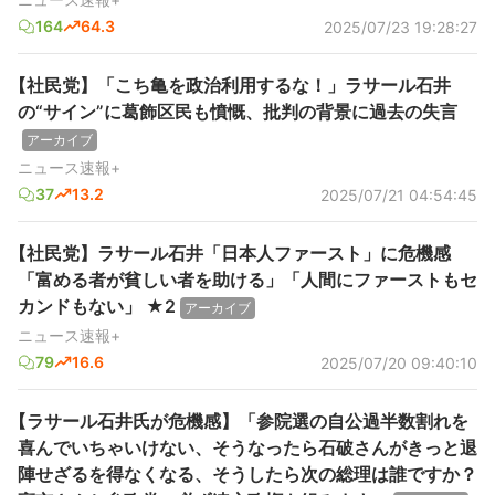
164
64.3
2025/07/23 19:28:27
【社民党】「こち亀を政治利用するな！」ラサール石井
の“サイン”に葛飾区民も憤慨、批判の背景に過去の失言
アーカイブ
ニュース速報+
37
13.2
2025/07/21 04:54:45
【社民党】ラサール石井「日本人ファースト」に危機感
「富める者が貧しい者を助ける」「人間にファーストもセ
カンドもない」 ★2
アーカイブ
ニュース速報+
79
16.6
2025/07/20 09:40:10
【ラサール石井氏が危機感】「参院選の自公過半数割れを
喜んでいちゃいけない、そうなったら石破さんがきっと退
陣せざるを得なくなる、そうしたら次の総理は誰ですか？