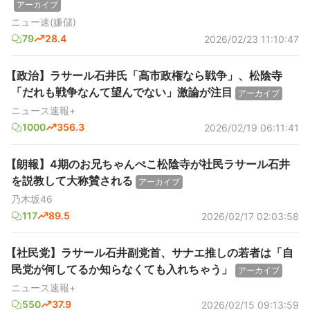
アーカイブ
ニュー速(嫌儲)
79
28.4
2026/02/23 11:10:47
【政治】ラサール石井氏「高市政権なら戦争」、松陰寺
「だれも戦争なんて望んでない」激論が注目
アーカイブ
ニュース速報+
1000
356.3
2026/02/19 06:11:41
【朗報】4期のお兄ちゃんぺこ松陰寺が社民ラサール石井
を説教して大称賛される
アーカイブ
乃木坂46
117
89.5
2026/02/17 02:03:58
【社民党】ラサール石井副党首、サナエ推しの若者は「自
民党が何してるか知らなくても入れちゃう」
アーカイブ
ニュース速報+
550
37.9
2026/02/15 09:13:59