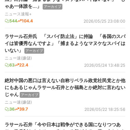
ゃあ一体誰を...」
アーカイブ
ニュース速報+
544
104.4
2026/05/25 23:08:00
ラサール石井氏 「スパイ防止法」に持論 「各国のスパ
イは皆優秀なんですよ」「捕まるようなマヌケなスパイは
いない」
アーカイブ
ニュー速(嫌儲)
63
22.4
2026/05/24 13:48:25
絶対中国の悪口は言えない自称リベラル政党社民党とか他
にもあるじゃんラサール石井とか福島とか絶対に言わない
じゃん
アーカイブ
ニュー速(嫌儲)
36
39.7
2026/05/22 18:25:56
ラサール石井「今や日本は戦争ができる国になりつつあ