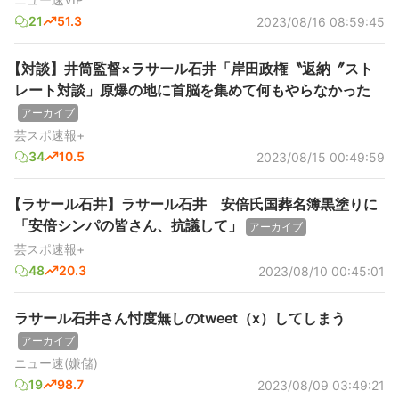
21
51.3
2023/08/16 08:59:45
【対談】井筒監督×ラサール石井「岸田政権〝返納〞スト
レート対談」原爆の地に首脳を集めて何もやらなかった
アーカイブ
芸スポ速報+
34
10.5
2023/08/15 00:49:59
【ラサール石井】ラサール石井 安倍氏国葬名簿黒塗りに
「安倍シンパの皆さん、抗議して」
アーカイブ
芸スポ速報+
48
20.3
2023/08/10 00:45:01
ラサール石井さん忖度無しのtweet（x）してしまう
アーカイブ
ニュー速(嫌儲)
19
98.7
2023/08/09 03:49:21