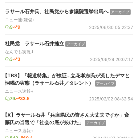
ラサール石井氏、社民党から参議院選挙出馬へ
アーカイブ
ニュー速(嫌儲)
9
9
2025/06/30 05:22:37
社民党 ラサール石井擁立
アーカイブ
なんでも実況J
3
3
2025/06/29 20:07:17
【TBS】「報道特集」が検証…立花孝志氏が流したデマと
恫喝の実態（ラサール石井／タレント）
アーカイブ
ニュース速報+
79
33.5
2025/02/02 08:32:54
【X】ラサール石井「兵庫県民の皆さん大丈夫ですか」斎
藤氏の当選で「社会の底が抜けた」
アーカイブ
ニュース速報+
542
60.4