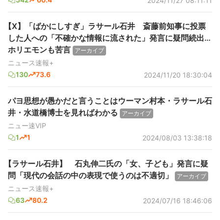
2024/11/27 08:11:11
【X】「ばかにしすぎ」ラサール石井 斎藤前知事に投票
した人への「不確かな情報に流された」発言に疑問続出…
ホリエモンも苦言
アーカイブ
ニュース速報+
130
73.6
2024/11/20 18:30:04
パヨ思想が愚かだと言うことはウーマン村本・ラサール石
井・水道橋博士を見ればわかる
アーカイブ
ニュー速VIP
1
1
2024/08/03 13:38:18
【ラサール石井】 石丸伸二氏の「女、子ども」発言に疑
問「現代の会話の中の表現で使うのは不適切」
アーカイブ
ニュース速報+
63
80.2
2024/07/16 18:46:06