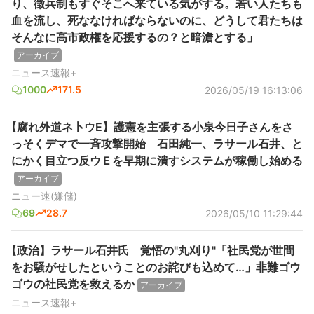
り、徴兵制もすぐそこへ来ている気がする。若い人たちも
血を流し、死ななければならないのに、どうして君たちは
そんなに高市政権を応援するの？と暗澹とする」
アーカイブ
ニュース速報+
1000
171.5
2026/05/19 16:13:06
【腐れ外道ネ卜ウE】護憲を主張する小泉今日子さんをさ
っそくデマで一斉攻撃開始 石田純一、ラサール石井、と
にかく目立つ反ウＥを早期に潰すシステムが稼働し始める
アーカイブ
ニュー速(嫌儲)
69
28.7
2026/05/10 11:29:44
【政治】ラサール石井氏 覚悟の"丸刈り"「社民党が世間
をお騒がせしたということのお詫びも込めて…」非難ゴウ
ゴウの社民党を救えるか
アーカイブ
ニュース速報+