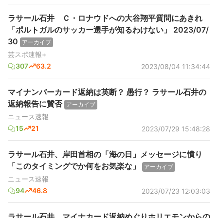
ラサール石井 Ｃ・ロナウドへの大谷翔平質問にあきれ
「ポルトガルのサッカー選手が知るわけない」 2023/07/
30
アーカイブ
芸スポ速報+
307
63.2
2023/08/04 11:34:44
マイナンバーカード返納は英断？ 愚行？ ラサール石井の
返納報告に賛否
アーカイブ
ニュース速報
15
21
2023/07/29 15:48:28
ラサール石井、岸田首相の「海の日」メッセージに憤り
「このタイミングでか何をお気楽な」
アーカイブ
ニュース速報
94
46.8
2023/07/23 12:03:03
ラサール石井、マイナカード返納めぐりホリエモンからの