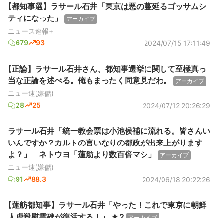
【都知事選】ラサール石井「東京は悪の蔓延るゴッサムシ
ティになった」
アーカイブ
ニュース速報+
679
93
2024/07/15 17:11:49
【正論】ラサール石井さん、都知事選挙に関して至極真っ
当な正論を述べる。俺もまったく同意見だわ。
アーカイブ
ニュー速(嫌儲)
28
25
2024/07/12 20:26:29
ラサール石井「統一教会票は小池候補に流れる。皆さんい
いんですか？カルトの言いなりの都政が出来上がります
よ？」 ネトウヨ「蓮舫より数百倍マシ」
アーカイブ
ニュー速(嫌儲)
91
88.3
2024/06/18 20:22:26
【蓮舫都知事】ラサール石井「やった！これで東京に朝鮮
人虐殺慰霊碑が復活する！」 ★2
アーカイブ