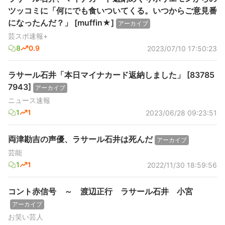
ツッコミに「何にでも食いついてくる。いつからご意見番
になったんだ？」 [muffin★]
アーカイブ
芸スポ速報+
8
0.9
2023/07/10 17:50:23
ラサール石井「本日マイナカード返納しました」 [83785
7943]
アーカイブ
ニュース速報
1
1
2023/06/28 09:23:51
両津勘吉の声優、ラサール石井は死んだ
アーカイブ
芸能
1
1
2022/11/30 18:59:56
コント赤信号 ～ 渡辺正行 ラサール石井 小宮
アーカイブ
お笑い芸人