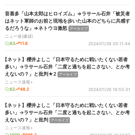
音喜多「山本太郎はヒロイズム」⇒ラサール石井「被災者
はネット軍師のお前と現地を歩いた山本のどちらに共感す
るだろうな」⇒ネトウヨ激怒
アーカイブ
ニュー速(嫌儲)
63
11.8
2024/01/28 05:11:44
【ネット】櫻井よしこ「日本守るために戦いたくない若者
多い」→ラサール石井「二度と過ちを起こさない、とか考
えないの？」と批判★2
アーカイブ
ニュース速報+
62
48.2
2024/01/26 16:55:31
【ネット】櫻井よしこ「日本守るために戦いたくない若者
多い」→ラサール石井「二度と過ちを起こさない、とか考
えないの？」と批判
アーカイブ
ニュース速報+
1000
886.2