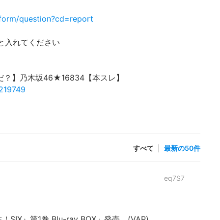
form/question?cd=report
p と入れてください
？】乃木坂46★16834【本スレ】
0219749
すべて
|
最新の50件
eq7S7
SIX』第1巻 Blu-ray BOX」発売 (VAP)