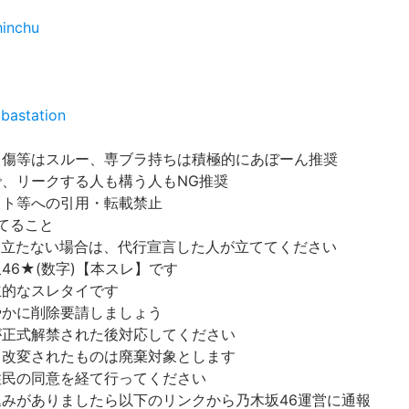
hinchu
bastation
中傷等はスルー、専ブラ持ちは積極的にあぼーん推奨
で、リークする人も構う人もNG推奨
イト等への引用・転載禁止
てること
立たない場合は、代行宣言した人が立ててください
46★(数字)【本スレ】です
立的なスレタイです
やかに削除要請しましょう
が正式解禁された後対応してください
。改変されたものは廃棄対象とします
住民の同意を経て行ってください
込みがありましたら以下のリンクから乃木坂46運営に通報