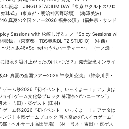
100年記念 JINGU STADIUM DAY『東京ヤクルトスワロ
』始球式」 (東京都・明治神宮野球場) (梅澤美波)
「乃木坂46 真夏の全国ツアー2026 福井公演」 (福井県・サンド
cy Sessions with 松崎しげる』／『Spicy Sessions wi
公開収録」 (東京都・TBS赤坂BLITZ STUDIO) (中西)
ベント〜乃木坂46×So-netおうちパーティー〜」 (一ノ瀬・
ングル『最後に階段を駆け上がったのはいつだ？』発売記念オンライ
「乃木坂46 真夏の全国ツアー2026 神奈川公演」 (神奈川県・
ンクラブ ゲーム祭2026『初イベント、いっくよー！』アナタは
ョイ! ゲーム文化祭ブロック 林瑠奈の“バニーマン”」
木・吉田)・昼ゲスト (田村)
ンクラブ ゲーム祭2026『初イベント、いっくよー！』アナタは
ンジ！本気ゲームブロック 弓木奈於の“スイカゲーム”
(東京都・ベルサール高田馬場) (林・弓木・吉田)・夜ゲス