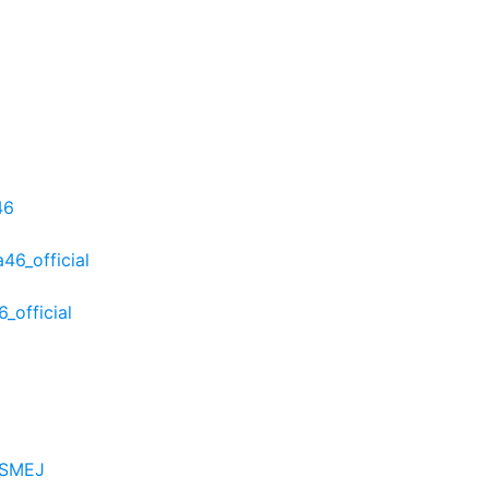
46
46_official
_official
6SMEJ