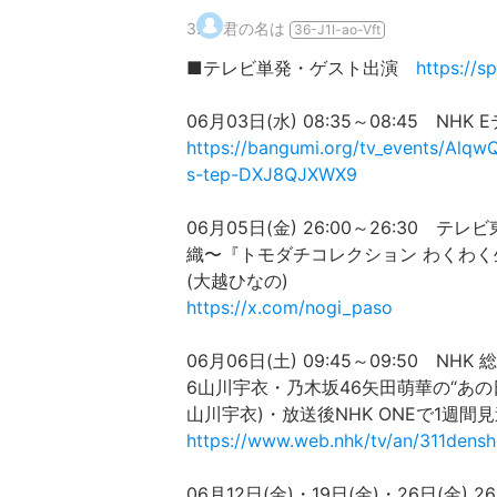
3
.
君の名は
36-J1I-ao-Vft
■テレビ単発・ゲスト出演
https://
06月03日(水) 08:35～08:45 N
https://bangumi.org/tv_events/Alq
s-tep-DXJ8QJXWX9
06月05日(金) 26:00～26:3
織〜『トモダチコレクション わくわく
(大越ひなの)
https://x.com/nogi_paso
06月06日(土) 09:45～09:50 
6山川宇衣・乃木坂46矢田萌華の“あの日
山川宇衣)・放送後NHK ONEで1週間
https://www.web.nhk/tv/an/311den
06月12日(金)・19日(金)・26日(金