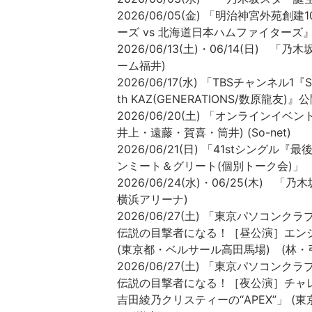
2026/06/05(金) 「明治神宮外苑創建
ーズ vs 北海道日本ハムファイターズ
2026/06/13(土)・06/14(日) 
ーム福井)
2026/06/17(水) 「TBSチャンネル1『Spi
th KAZ(GENERATIONS/数原龍友)』
2026/06/20(土) 「オンラインイ
井上・遠藤・賀喜・筒井) (So-net)
2026/06/21(日) 「41stシ
ンミート＆グリート(個別トーク会)」
2026/06/24(水)・06/25(木) 
横浜アリーナ)
2026/06/27(土) 「東京パソコ
伝説の目撃者になる！［昼公演］エンジ
(東京都・ベルサール高田馬場) (林・弓
2026/06/27(土) 「東京パソコ
伝説の目撃者になる！［夜公演］チャレ
吉田綾乃クリスティーの“APEX”」 