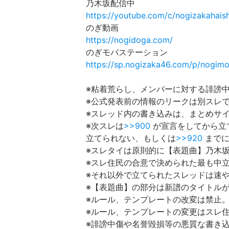
乃木坂配信中
https://youtube.com/c/nogizakahais
のぎ動画
https://nogidoga.com/
のぎモバステーション
https://sp.nogizaka46.com/p/nogimo
※粘着荒らし、メンバーに対する誹謗
※公式発表前の情報のリークは別スレ
※スレッド内の書き込みは、まとめサ
※次スレは
>>900
が宣言をしてから立
立てられない、もしくは
>>920
までに
※スレタイは原則的に【表題曲】乃木坂
※スレ住民の合意で決められた最も中
※それ以外で立てられたスレッドは速
※【表題曲】の部分は新譜のタイトル
※ルール、テンプレートの改変は禁止
※ルール、テンプレートの変更はスレ
※誹謗中傷や名誉毀損等の悪質な書き