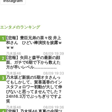
Instagram
エンタメ
のランキング
【悲報】豊臣兄弟の茶々役 井上
1
和さん ひどい棒演技を披露ｗ
ｗｗ
乃木坂46
08/09 19:39
【悲報】矢田と森平の最新の顔
2
面、ガチで6期で下から数えた
方が早いレベル…………………
乃木坂46
08/09 19:33
乃木坂ど新規の5期オタさんっ
3
てもしかして、賀喜遥香のイン
スタフォロワー初動が大して伸
びないと思ってませんでした？
24h16.3万でぶっちぎりですよ
笑
乃木坂46
08/09 19:36
【悲報】乃木坂46 真夏の全国ツ