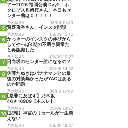
4
アー2026 福岡公演 Day2 ホ
クロブス川﨑桜さん、本日もセ
ンター曲は０！！！！
乃木坂46
08/09 19:40
賀喜遥香さん、インスタ開設
5
乃木坂46
08/09 15:15
かっきーのインスタの伸びから
6
してやっぱ4期の不遇さ異常だ
と再認識した
乃木坂46
08/09 19:27
日向坂のセンター誰になるの？
7
乃木坂46
08/09 19:32
佐藤たぬきはバナナマンとの最
8
後の対談無かったがYACはある
のか問題
乃木坂46
08/09 18:49
【是非に及ばず】乃木坂
9
46★16909【本スレ】
乃木坂46
08/09 19:37
【悲報】神宮のリセールが一生買
10
えない
乃木坂46
08/09 19:27