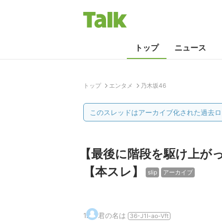
トップ
ニュース
トップ
エンタメ
乃木坂46
このスレッドはアーカイブ化された過去ロ
【最後に階段を駆け上がっ
【本スレ】
slip
アーカイブ
1
.
君の名は
36-J1I-ao-Vft