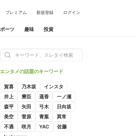
プレミアム
新規登録
ログイン
ポーツ
趣味
投資
エンタメの
話題のキーワード
賀喜
乃木坂
インスタ
井上
豊臣
遥香
一ノ瀬
森平
矢田
弓木
日向坂
美空
菅原
青葉
異常
不遇
咲月
YAC
佐藤