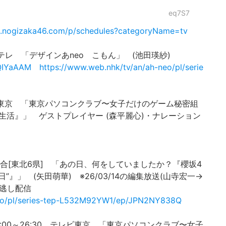
eq7S7
sp.nogizaka46.com/p/schedules?categoryName=tv
HK Eテレ 「デザインあneo こもん」 (池田瑛紗)
wQIYaAAM
https://www.web.nhk/tv/an/ah-neo/pl/serie
0 テレビ東京 「東京パソコンクラブ〜女子だけのゲーム秘密組
生活』」 ゲストプレイヤー (森平麗心)・ナレーション
NHK 総合[東北6県] 「あの日、何をしていましたか？『櫻坂4
”』」 (矢田萌華) ※26/03/14の編集放送(山寺宏一→
見逃し配信
sho/pl/series-tep-L532M92YW1/ep/JPN2NY838Q
) 26:00～26:30 テレビ東京 「東京パソコンクラブ〜女子