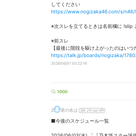
してください
https://www.nogizaka46.com/s/n46/
※次スレを立てるときは名前欄に !sli
※前スレ
【最後に階段を駆け上がったのはいつだ
https://talk.jp/boards/nogizaka/178
2026/06/01 00:22:16
1000
2
.
君の名は
36-J1I-ao-Vft
■今後のスケジュール一覧
2026/06/03(水) 「『乃木坂スター誕生！