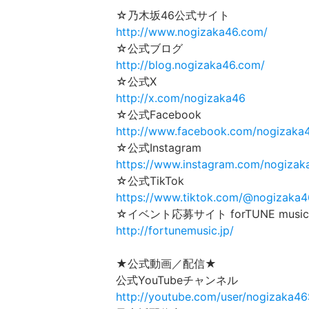
☆乃木坂46公式サイト
http://www.nogizaka46.com/
☆公式ブログ
http://blog.nogizaka46.com/
☆公式X
http://x.com/nogizaka46
☆公式Facebook
http://www.facebook.com/nogizaka
☆公式Instagram
https://www.instagram.com/nogizaka
☆公式TikTok
https://www.tiktok.com/@nogizaka46
☆イベント応募サイト forTUNE music
http://fortunemusic.jp/
★公式動画／配信★
公式YouTubeチャンネル
http://youtube.com/user/nogizaka4