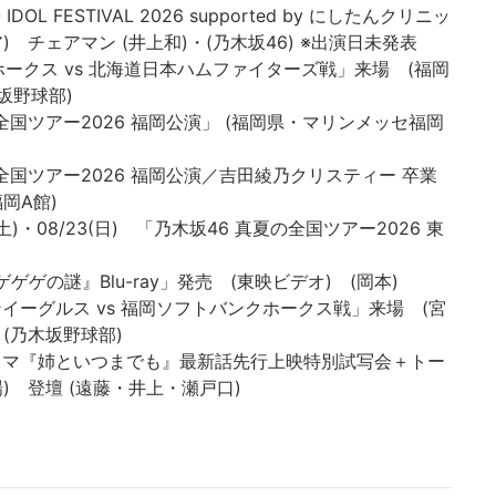
O IDOL FESTIVAL 2026 supported by にしたんクリニッ
 チェアマン (井上和)・(乃木坂46) ※出演日未発表
ンクホークス vs 北海道日本ハムファイターズ戦」来場 (福岡
坂野球部)
真夏の全国ツアー2026 福岡公演」 (福岡県・マリンメッセ福岡
真夏の全国ツアー2026 福岡公演／吉田綾乃クリスティー 卒業
岡A館)
/22(土)・08/23(日) 「乃木坂46 真夏の全国ツアー2026 東
 ゲゲゲの謎』Blu-ray」発売 (東映ビデオ) (岡本)
ルデンイーグルス vs 福岡ソフトバンクホークス戦」来場 (宮
(乃木坂野球部)
WEBドラマ『姉といつまでも』最新話先行上映特別試写会＋トー
) 登壇 (遠藤・井上・瀬戸口)