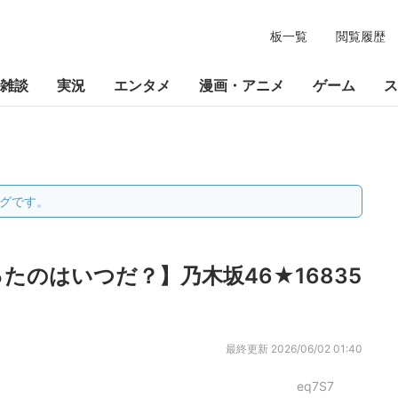
板一覧
閲覧履歴
雑談
実況
エンタメ
漫画・アニメ
ゲーム
ス
グです。
たのはいつだ？】乃木坂46★16835
最終更新
2026/06/02 01:40
eq7S7