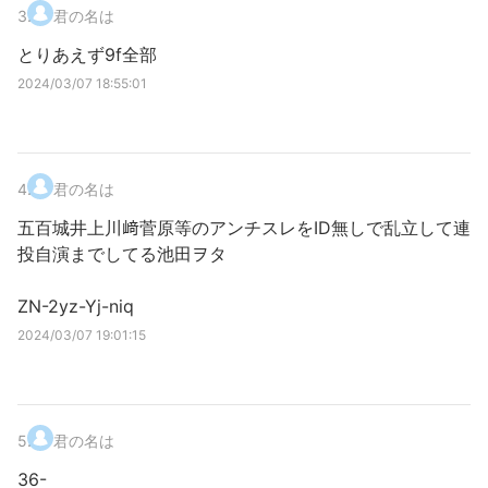
3
.
君の名は
とりあえず9f全部
2024/03/07 18:55:01
4
.
君の名は
五百城井上川﨑菅原等のアンチスレをID無しで乱立して連
投自演までしてる池田ヲタ
ZN-2yz-Yj-niq
2024/03/07 19:01:15
5
.
君の名は
36-