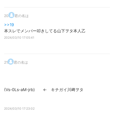
20
.
君の名は
>>19
本スレでメンバー叩きしてる山下ヲタ本人乙
2024/03/10 17:05:41
21
.
君の名は
(Vs-0Ls-aM-jrb) ← キチガイ川﨑ヲタ
2024/03/10 17:23:02