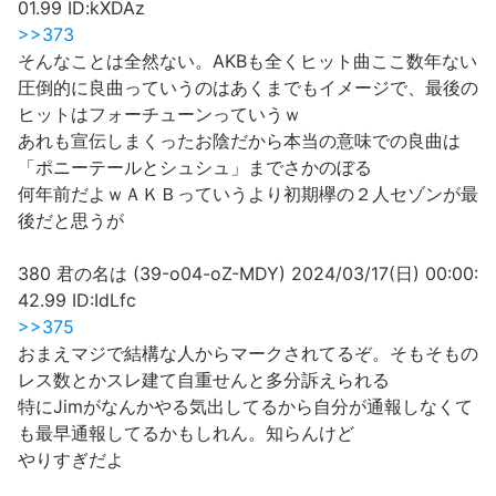
01.99 ID:kXDAz
>>373
そんなことは全然ない。AKBも全くヒット曲ここ数年ない
圧倒的に良曲っていうのはあくまでもイメージで、最後の
ヒットはフォーチューンっていうｗ
あれも宣伝しまくったお陰だから本当の意味での良曲は
「ポニーテールとシュシュ」までさかのぼる
何年前だよｗＡＫＢっていうより初期欅の２人セゾンが最
後だと思うが
380 君の名は (39-o04-oZ-MDY) 2024/03/17(日) 00:00:
42.99 ID:IdLfc
>>375
おまえマジで結構な人からマークされてるぞ。そもそもの
レス数とかスレ建て自重せんと多分訴えられる
特にJimがなんかやる気出してるから自分が通報しなくて
も最早通報してるかもしれん。知らんけど
やりすぎだよ