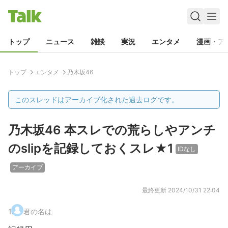
トップ
ニュース
雑談
実況
エンタメ
漫画・ア
トップ
エンタメ
乃木坂46
このスレッドはアーカイブ化された過去ログです。
乃木坂46 本スレでの荒らしやアンチ
のslipを記録しておくスレ★1
IDなし
アーカイブ
最終更新
2024/10/31 22:04
1
.
君の名は