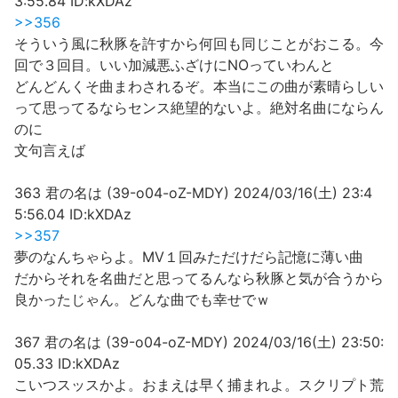
3:55.84 ID:kXDAz
>>356
そういう風に秋豚を許すから何回も同じことがおこる。今
回で３回目。いい加減悪ふざけにNOっていわんと
どんどんくそ曲まわされるぞ。本当にこの曲が素晴らしい
って思ってるならセンス絶望的ないよ。絶対名曲にならん
のに
文句言えば
363 君の名は (39-o04-oZ-MDY) 2024/03/16(土) 23:4
5:56.04 ID:kXDAz
>>357
夢のなんちゃらよ。MV１回みただけだら記憶に薄い曲
だからそれを名曲だと思ってるんなら秋豚と気が合うから
良かったじゃん。どんな曲でも幸せでｗ
367 君の名は (39-o04-oZ-MDY) 2024/03/16(土) 23:50:
05.33 ID:kXDAz
こいつスッスかよ。おまえは早く捕まれよ。スクリプト荒