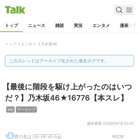
トップ
ニュース
雑談
実況
エンタメ
漫画・ア
トップ
エンタメ
乃木坂46
このスレッドはアーカイブ化された過去ログです。
【最後に階段を駆け上がったのはいつ
だ？】乃木坂46★16776【本スレ】
slip
アーカイブ
最終更新
2026/04/18 02:41
1
.
君の名は
RtCtK
50-zIP-xD-fcg