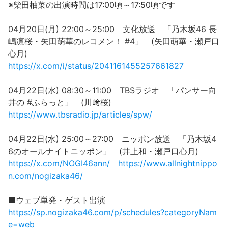
※柴田柚菜の出演時間は17:00頃～17:50頃です
04月20日(月) 22:00～25:00 文化放送 「乃木坂46 長
嶋凛桜・矢田萌華のレコメン！ #4」 (矢田萌華・瀬戸口
心月)
https://x.com/i/status/2041161455257661827
04月22日(水) 08:30～11:00 TBSラジオ 「パンサー向
井の #ふらっと」 (川﨑桜)
https://www.tbsradio.jp/articles/spw/
04月22日(水) 25:00～27:00 ニッポン放送 「乃木坂4
6のオールナイトニッポン」 (井上和・瀬戸口心月)
https://x.com/NOGI46ann/
https://www.allnightnippo
n.com/nogizaka46/
■ウェブ単発・ゲスト出演
https://sp.nogizaka46.com/p/schedules?categoryNam
e=web