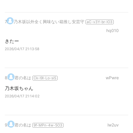
7
.
乃木坂以外全く興味ない箱推し安芸守
aC-v3Y-br-lO3
hq010
きたー
2026/04/17 21:13:58
8
.
君の名は
wPwre
Ck-l9l-Lo-siS
乃木坂ちゃん
2026/04/17 21:14:02
9
.
君の名は
lw2uv
9f-MPn-4w-5O3