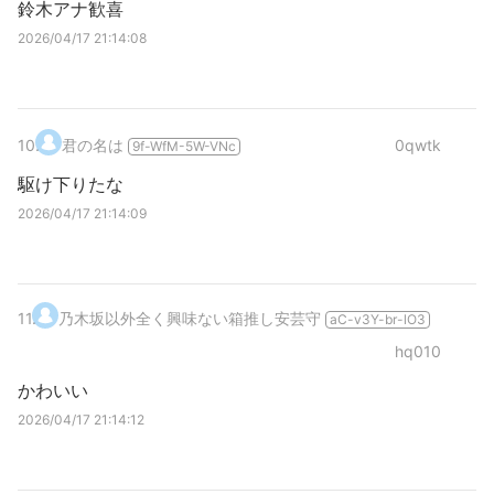
鈴木アナ歓喜
2026/04/17 21:14:08
10
.
君の名は
0qwtk
9f-WfM-5W-VNc
駆け下りたな
2026/04/17 21:14:09
11
.
乃木坂以外全く興味ない箱推し安芸守
aC-v3Y-br-lO3
hq010
かわいい
2026/04/17 21:14:12