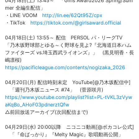
04月18日(土) 13:45～ 「Girls Award2026 Spring/Sum
mer 全編生配信」
・LINE VOOM
http://lin.ee/62Qt95Z/cpx
・TikTok
https://tiktok.com/@girlsaward.official
04月18日(土) 13:55～ 配信 PERSOL パ・リーグTV
「乃木坂野球部とゆる～く野球を見よ?『北海道日本ハム
ファイターズ vs.埼玉西武ライオンズ』」 (黒見明香・長
嶋凛桜)
https://pacificleague.com/contents/nogizaka_2026
04月20日(月) 配信時刻未定 YouTube[@乃木坂配信中]
「週刊乃木坂ニュース #74」 (菅原咲月)
https://www.youtube.com/playlist?list=PL-tVKL3zVyw
aKqBo_AHoF03pdnerztQfw
△前回放送アーカイブ(次回配信まで)
04月29日(水) 20:00以降 ニコニコ動画[@ボカコレ公式]
「『命ばっかり』『Melty Magic』歌唱動画公開」