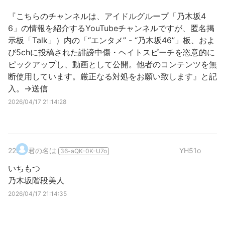
『こちらのチャンネルは、アイドルグループ「乃木坂4
6」の情報を紹介するYouTubeチャンネルですが、匿名掲
示板「Talk」）内の「“エンタメ” - “乃木坂46”」板、およ
び5chに投稿された誹謗中傷・ヘイトスピーチを恣意的に
ピックアップし、動画として公開。他者のコンテンツを無
断使用しています。厳正なる対処をお願い致します』と記
入。→送信
2026/04/17 21:14:28
22
.
君の名は
YH51o
36-aQK-0K-U7o
いちもつ
乃木坂階段美人
2026/04/17 21:14:35