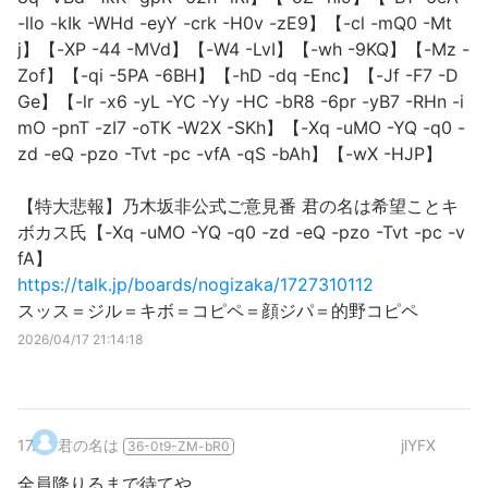
-llo -kIk -WHd -eyY -crk -H0v -zE9】【-cl -mQ0 -Mt
j】【-XP -44 -MVd】【-W4 -LvI】【-wh -9KQ】【-Mz -
Zof】【-qi -5PA -6BH】【-hD -dq -Enc】【-Jf -F7 -D
Ge】【-lr -x6 -yL -YC -Yy -HC -bR8 -6pr -yB7 -RHn -i
mO -pnT -zI7 -oTK -W2X -SKh】【-Xq -uMO -YQ -q0 -
zd -eQ -pzo -Tvt -pc -vfA -qS -bAh】【-wX -HJP】
【特大悲報】乃木坂非公式ご意見番 君の名は希望ことキ
ボカス氏【-Xq -uMO -YQ -q0 -zd -eQ -pzo -Tvt -pc -v
fA】
https://talk.jp/boards/nogizaka/1727310112
スッス＝ジル＝キボ＝コピペ＝顔ジパ＝的野コピペ
2026/04/17 21:14:18
17
.
君の名は
jlYFX
36-0t9-ZM-bR0
全員降りるまで待てや