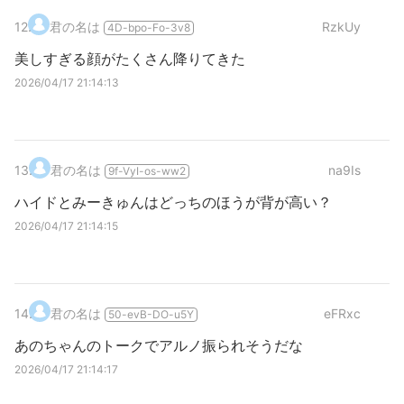
12
.
君の名は
RzkUy
4D-bpo-Fo-3v8
美しすぎる顔がたくさん降りてきた
2026/04/17 21:14:13
13
.
君の名は
na9Is
9f-VyI-os-ww2
ハイドとみーきゅんはどっちのほうが背が高い？
2026/04/17 21:14:15
14
.
君の名は
eFRxc
50-evB-DO-u5Y
あのちゃんのトークでアルノ振られそうだな
2026/04/17 21:14:17