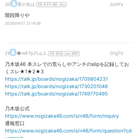
20
.
君の名は
2cmYx
36-KZ5-88-Jkc
階段降りや
2026/04/17 21:14:26
21
.
◆miF7jLFLq.2.
D1gT0
36-9V8-zw-9RP
乃木坂46 本スレでの荒らしやアンチのslipを記録してお
くスレ★1★2★3
https://talk.jp/boards/nogizaka/1709804231
https://talk.jp/boards/nogizaka/1730201046
https://talk.jp/boards/nogizaka/1749770495
乃木坂公式
https://www.nogizaka46.com/s/n46/form/inquiry
通報窓口
https://www.nogizaka46.com/s/n46/form/question?cd