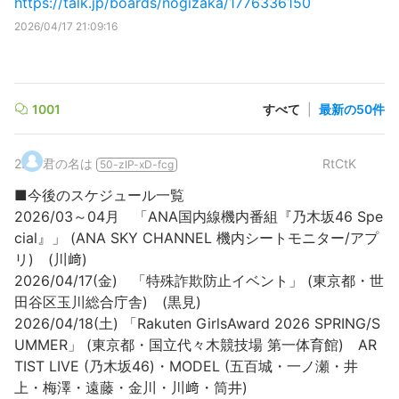
https://talk.jp/boards/nogizaka/1776336150
2026/04/17 21:09:16
1001
すべて
|
最新の50件
2
.
君の名は
RtCtK
50-zIP-xD-fcg
■今後のスケジュール一覧
2026/03～04月 「ANA国内線機内番組『乃木坂46 Spe
cial』」 (ANA SKY CHANNEL 機内シートモニター/アプ
リ) (川﨑)
2026/04/17(金) 「特殊詐欺防止イベント」 (東京都・世
田谷区玉川総合庁舎) (黒見)
2026/04/18(土) 「Rakuten GirlsAward 2026 SPRING/S
UMMER」 (東京都・国立代々木競技場 第一体育館) AR
TIST LIVE (乃木坂46)・MODEL (五百城・一ノ瀬・井
上・梅澤・遠藤・金川・川﨑・筒井)