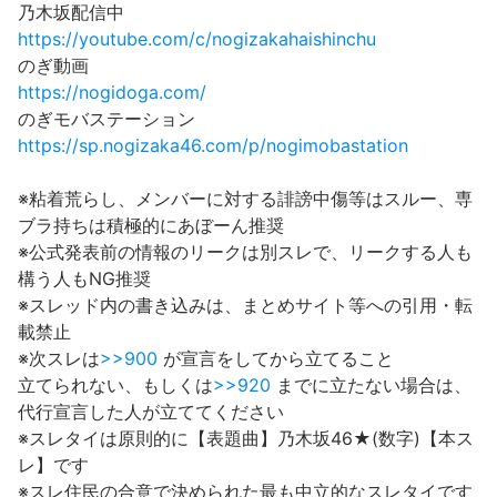
乃木坂配信中
https://youtube.com/c/nogizakahaishinchu
のぎ動画
https://nogidoga.com/
のぎモバステーション
https://sp.nogizaka46.com/p/nogimobastation
※粘着荒らし、メンバーに対する誹謗中傷等はスルー、専
ブラ持ちは積極的にあぼーん推奨
※公式発表前の情報のリークは別スレで、リークする人も
構う人もNG推奨
※スレッド内の書き込みは、まとめサイト等への引用・転
載禁止
※次スレは
>>900
が宣言をしてから立てること
立てられない、もしくは
>>920
までに立たない場合は、
代行宣言した人が立ててください
※スレタイは原則的に【表題曲】乃木坂46★(数字)【本ス
レ】です
※スレ住民の合意で決められた最も中立的なスレタイです