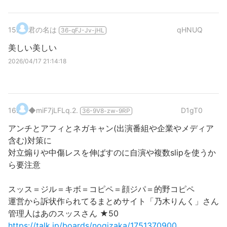
15
.
君の名は
qHNUQ
36-qFJ-Jv-jHL
美しい美しい
2026/04/17 21:14:18
16
.
◆miF7jLFLq.2.
D1gT0
36-9V8-zw-9RP
アンチとアフィとネガキャン(出演番組や企業やメディア
含む)対策に
対立煽りや中傷レスを伸ばすのに自演や複数slipを使うか
ら要注意
スッス＝ジル＝キボ＝コピペ＝顔ジパ＝的野コピペ
運営から訴状作られてるまとめサイト「乃木りんく」さん
管理人はあのスッスさん ★50
https://talk.jp/boards/nogizaka/1751370900