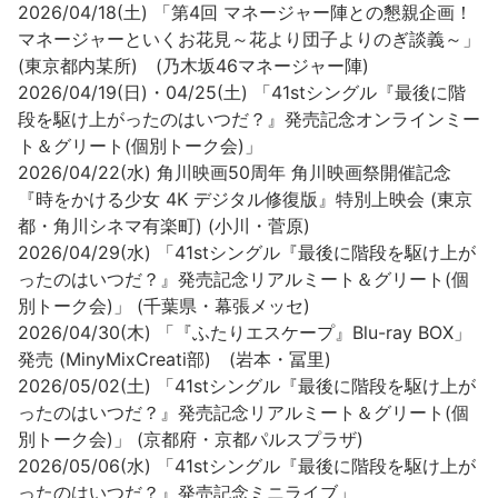
2026/04/18(土) 「第4回 マネージャー陣との懇親企画！
マネージャーといくお花見～花より団子よりのぎ談義～」
(東京都内某所) (乃木坂46マネージャー陣)
2026/04/19(日)・04/25(土) 「41stシングル『最後に階
段を駆け上がったのはいつだ？』発売記念オンラインミー
ト＆グリート(個別トーク会)」
2026/04/22(水) 角川映画50周年 角川映画祭開催記念
『時をかける少女 4K デジタル修復版』特別上映会 (東京
都・角川シネマ有楽町) (小川・菅原)
2026/04/29(水) 「41stシングル『最後に階段を駆け上が
ったのはいつだ？』発売記念リアルミート＆グリート(個
別トーク会)」 (千葉県・幕張メッセ)
2026/04/30(木) 「『ふたりエスケープ』Blu-ray BOX」
発売 (MinyMixCreati部) (岩本・冨里)
2026/05/02(土) 「41stシングル『最後に階段を駆け上が
ったのはいつだ？』発売記念リアルミート＆グリート(個
別トーク会)」 (京都府・京都パルスプラザ)
2026/05/06(水) 「41stシングル『最後に階段を駆け上が
ったのはいつだ？』発売記念ミニライブ」