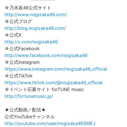
☆乃木坂46公式サイト
http://www.nogizaka46.com/
☆公式ブログ
http://blog.nogizaka46.com/
☆公式X
http://x.com/nogizaka46
☆公式Facebook
http://www.facebook.com/nogizaka46
☆公式Instagram
https://www.instagram.com/nogizaka46_official
☆公式TikTok
https://www.tiktok.com/@nogizaka46_official
☆イベント応募サイト forTUNE music
http://fortunemusic.jp/
★公式動画／配信★
公式YouTubeチャンネル
http://youtube.com/user/nogizaka46SMEJ