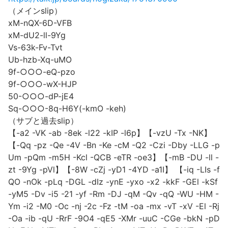
（メインslip）
xM-nQX-6D-VFB
xM-dU2-ll-9Yg
Vs-63k-Fv-Tvt
Ub-hzb-Xq-uMO
9f-○○○-eQ-pzo
9f-○○○-wX-HJP
50-○○○-dP-jE4
Sq-○○○-8q-H6Y(-kmO -keh)
（サブと過去slip）
【-a2 -VK -ab -8ek -l22 -kIP -l6p】【-vzU -Tx -NK】
【-Qq -pz -Qe -4V -Bn -Ke -cM -Q2 -Czi -Dby -LLG -p
Um -pQm -m5H -Kcl -QCB -eTR -oe3】【-mB -DU -ll -
zt -9Yg -pVl】【-8W -cZj -yD1 -4YD -a1I】 【-iq -LIs -f
QO -nOk -pLq -DGL -dIz -ynE -yxo -x2 -kkF -GEl -kSf
-yM5 -Dv -i5 -21 -yf -Rm -DJ -qM -Qv -qQ -WU -HM -
Ym -i2 -M0 -Oc -nj -2c -Fz -tM -oa -mx -vT -xV -El -Rj
-Oa -ib -qU -RrF -9O4 -qE5 -XMr -uuC -CGe -bkN -pD