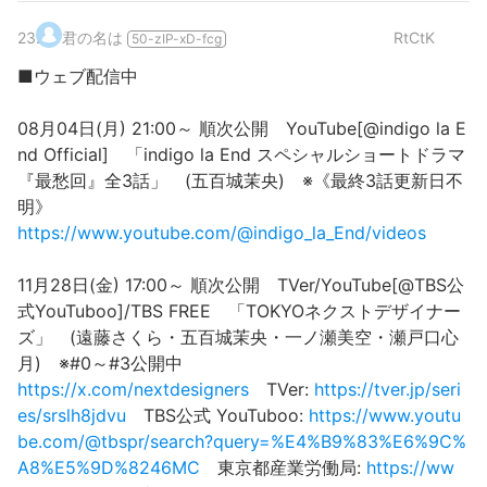
23
.
君の名は
RtCtK
50-zIP-xD-fcg
■ウェブ配信中
08月04日(月) 21:00～ 順次公開 YouTube[@indigo la E
nd Official] 「indigo la End スペシャルショートドラマ
『最愁回』全3話」 (五百城茉央) ※《最終3話更新日不
明》
https://www.youtube.com/@indigo_la_End/videos
11月28日(金) 17:00～ 順次公開 TVer/YouTube[@TBS公
式YouTuboo]/TBS FREE 「TOKYOネクストデザイナー
ズ」 (遠藤さくら・五百城茉央・一ノ瀬美空・瀬戸口心
月) ※#0～#3公開中
https://x.com/nextdesigners
TVer:
https://tver.jp/seri
es/srslh8jdvu
TBS公式 YouTuboo:
https://www.youtu
be.com/@tbspr/search?query=%E4%B9%83%E6%9C%
A8%E5%9D%8246MC
東京都産業労働局:
https://ww