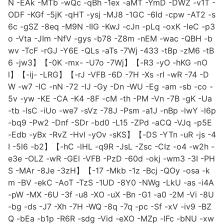
N -EAk -MTb -wQc -qBh -1ex -aMT -YmD -DWZ -v1T -
ODF -KGf -5jK -qHT -ysj -MJ8 -1GC -6Id -cpw -AT2 -s
6c -gSZ -8eq -M9N -IIG -KwJ -cJn -pLq -oxK -IeC -p3
o -Vta -JIm -NfV -gys -b78 -Z8m -nEM -wac -QBH -b
wv -TcF -rGJ -Y6E -QLs -aTs -7Wj -433 -tBp -zM6 -tB
6 -jw3】【-0K -mx- -U7o -7Wj】【-R3 -yO -hKG -nO
l】【-ij- -LRG】【-rJ -VFB -6D -7H -Xs -rI -wR -74 -D
W -w7 -IC -nN -72 -IJ -Gy -Dn -WU -Eg -am -sb -co -
5v -yw -KE -CA -K4 -8F -cM -th -PM -Vn -7B -gK -Ua
-tb -lsC -iUo -we7 -sVz -78J -Psm -a1J -nBp -lwY -l6p
-bq9 -Pw2 -Dnf -SDr -bd0 -L15 -ZPd -aCQ -VJq -p5E
-Edb -yBx -RvZ -Hvl -yOv -sKS】【-DS -YTn -uR -js -4
I -5l6 -b2】【-hC -lHL -q9R -JsL -Zsc -CIz -o4 -w2h -
e3e -OLZ -wR -GEl -VFB -PzD -60d -okj -wm3 -3I -PH
S -MAr -8Je -3zH】【-17 -Mkb -1z -Bcj -QOy -osa -k
m -BV -ekC -AoT -TzS -1UD -8Y0 -NWg -LkU -as -i4A
-pW -MX -6U -3f -u8 -XO -uX -Bn -G1 -a0 -2M -Vi -8U
-bg -ds -J7 -Xh -7H -WQ -8q -7q -pc -Sf -xV -iv9 -BZ
Q -bEa -b1p -R6R -sdg -Vid -eXO -MZp -lFc -bNU -xw