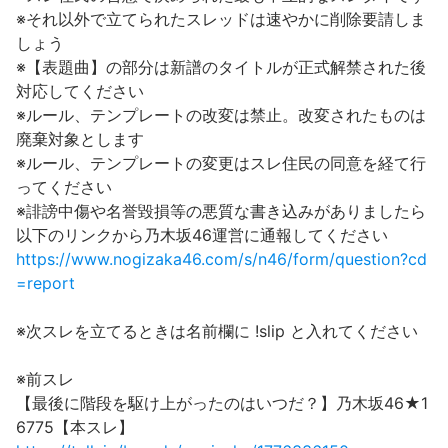
※それ以外で立てられたスレッドは速やかに削除要請しま
しょう
※【表題曲】の部分は新譜のタイトルが正式解禁された後
対応してください
※ルール、テンプレートの改変は禁止。改変されたものは
廃棄対象とします
※ルール、テンプレートの変更はスレ住民の同意を経て行
ってください
※誹謗中傷や名誉毀損等の悪質な書き込みがありましたら
以下のリンクから乃木坂46運営に通報してください
https://www.nogizaka46.com/s/n46/form/question?cd
=report
※次スレを立てるときは名前欄に !slip と入れてください
※前スレ
【最後に階段を駆け上がったのはいつだ？】乃木坂46★1
6775【本スレ】