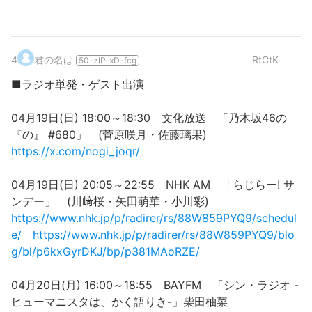
4
.
君の名は
RtCtK
50-zIP-xD-fcg
■ラジオ単発・ゲスト出演
04月19日(日) 18:00～18:30 文化放送 「乃木坂46の
『の』 #680」 (菅原咲月・佐藤璃果)
https://x.com/nogi_joqr/
04月19日(日) 20:05～22:55 NHK AM 「らじらー! サ
ンデー」 (川﨑桜・矢田萌華・小川彩)
https://www.nhk.jp/p/radirer/rs/88W859PYQ9/schedul
e/
https://www.nhk.jp/p/radirer/rs/88W859PYQ9/blo
g/bl/p6kxGyrDKJ/bp/p381MAoRZE/
04月20日(月) 16:00～18:55 BAYFM 「シン・ラジオ -
ヒューマニスタは、かく語りき-」柴田柚菜