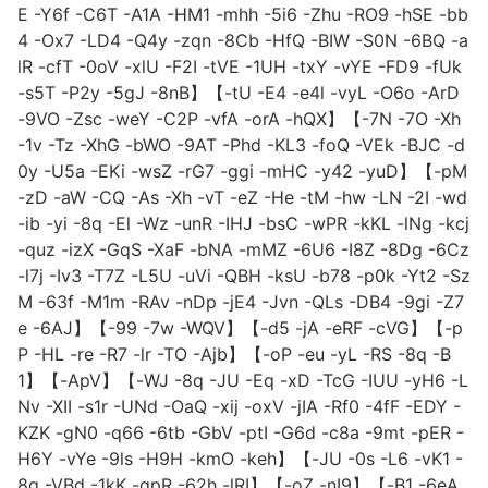
E -Y6f -C6T -A1A -HM1 -mhh -5i6 -Zhu -RO9 -hSE -bb
4 -Ox7 -LD4 -Q4y -zqn -8Cb -HfQ -BIW -S0N -6BQ -a
lR -cfT -0oV -xlU -F2I -tVE -1UH -txY -vYE -FD9 -fUk
-s5T -P2y -5gJ -8nB】【-tU -E4 -e4l -vyL -O6o -ArD
-9VO -Zsc -weY -C2P -vfA -orA -hQX】【-7N -7O -Xh
-1v -Tz -XhG -bWO -9AT -Phd -KL3 -foQ -VEk -BJC -d
0y -U5a -EKi -wsZ -rG7 -ggi -mHC -y42 -yuD】【-pM
-zD -aW -CQ -As -Xh -vT -eZ -He -tM -hw -LN -2I -wd
-ib -yi -8q -El -Wz -unR -IHJ -bsC -wPR -kKL -lNg -kcj
-quz -izX -GqS -XaF -bNA -mMZ -6U6 -I8Z -8Dg -6Cz
-l7j -Iv3 -T7Z -L5U -uVi -QBH -ksU -b78 -p0k -Yt2 -Sz
M -63f -M1m -RAv -nDp -jE4 -Jvn -QLs -DB4 -9gi -Z7
e -6AJ】【-99 -7w -WQV】【-d5 -jA -eRF -cVG】【-p
P -HL -re -R7 -lr -TO -Ajb】【-oP -eu -yL -RS -8q -B
1】【-ApV】【-WJ -8q -JU -Eq -xD -TcG -IUU -yH6 -L
Nv -XII -s1r -UNd -OaQ -xij -oxV -jIA -Rf0 -4fF -EDY -
KZK -gN0 -q66 -6tb -GbV -ptI -G6d -c8a -9mt -pER -
H6Y -vYe -9ls -H9H -kmO -keh】【-JU -0s -L6 -vK1 -
8q -VBd -1kK -gpR -62h -lRI】【-oZ -nI9】【-B1 -6eA