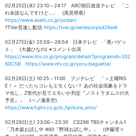
02月25日(水) 23:10～24:17 ABC朝日放送テレビ 「こ
れ余談なんですけど…」 (黒見明香)
https://www.asahi.co.jp/yodan/
?TVer見逃し配信
https://tver.jp/series/srpsd26e4i
02月27日(金) 25:59～26:54 日本テレビ 「夜バゲッ
ト」 (大越ひなの) ※コメント出演
https://www.ntv.co.jp/program/detail/?programid=202
60C5B
https://www.ntv.co.jp/yoru-baguette/
02月28日(土) 10:25～11:00 フジテレビ 「＜土曜RIS
E！＞ だったらコレもエモくない？ あの社会現象をドラ
マ化し、Z世代が見てエモいか判定『ノストラダムスの大
予言』」 (一ノ瀬美空)
https://www.fujitv.co.jp/b_hp/kore_emo/
02月28日(土) 23:00～23:30 CS296 TBSチャンネル1
「乃木坂お試し中 #60『野球お試し中』」 (伊藤理々