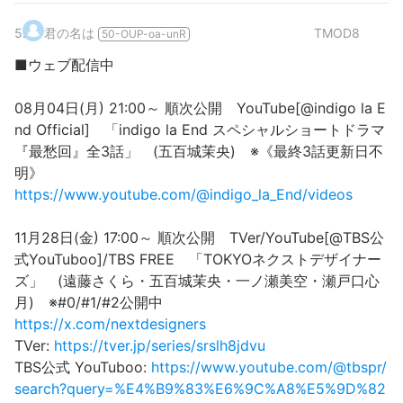
5
.
君の名は
TMOD8
50-OUP-oa-unR
■ウェブ配信中
08月04日(月) 21:00～ 順次公開 YouTube[@indigo la E
nd Official] 「indigo la End スペシャルショートドラマ
『最愁回』全3話」 (五百城茉央) ※《最終3話更新日不
明》
https://www.youtube.com/@indigo_la_End/videos
11月28日(金) 17:00～ 順次公開 TVer/YouTube[@TBS公
式YouTuboo]/TBS FREE 「TOKYOネクストデザイナー
ズ」 (遠藤さくら・五百城茉央・一ノ瀬美空・瀬戸口心
月) ※#0/#1/#2公開中
https://x.com/nextdesigners
TVer:
https://tver.jp/series/srslh8jdvu
TBS公式 YouTuboo:
https://www.youtube.com/@tbspr/
search?query=%E4%B9%83%E6%9C%A8%E5%9D%82