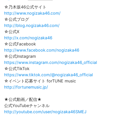
☆乃木坂46公式サイト
http://www.nogizaka46.com/
☆公式ブログ
http://blog.nogizaka46.com/
☆公式X
http://x.com/nogizaka46
☆公式Facebook
http://www.facebook.com/nogizaka46
☆公式Instagram
https://www.instagram.com/nogizaka46_official
☆公式TikTok
https://www.tiktok.com/@nogizaka46_official
☆イベント応募サイト forTUNE music
http://fortunemusic.jp/
★公式動画／配信★
公式YouTubeチャンネル
http://youtube.com/user/nogizaka46SMEJ