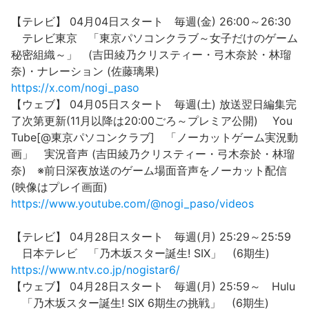
【テレビ】 04月04日スタート 毎週(金) 26:00～26:30
テレビ東京 「東京パソコンクラブ～女子だけのゲーム
秘密組織～」 (吉田綾乃クリスティー・弓木奈於・林瑠
奈)・ナレーション (佐藤璃果)
https://x.com/nogi_paso
【ウェブ】 04月05日スタート 毎週(土) 放送翌日編集完
了次第更新(11月以降は20:00ごろ～プレミア公開) You
Tube[@東京パソコンクラブ] 「ノーカットゲーム実況動
画」 実況音声 (吉田綾乃クリスティー・弓木奈於・林瑠
奈) ※前日深夜放送のゲーム場面音声をノーカット配信
(映像はプレイ画面)
https://www.youtube.com/@nogi_paso/videos
【テレビ】 04月28日スタート 毎週(月) 25:29～25:59
日本テレビ 「乃木坂スター誕生! SIX」 (6期生)
https://www.ntv.co.jp/nogistar6/
【ウェブ】 04月28日スタート 毎週(月) 25:59～ Hulu
「乃木坂スター誕生! SIX 6期生の挑戦」 (6期生)