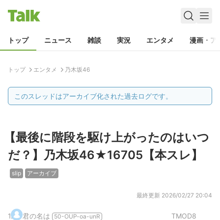
トップ
ニュース
雑談
実況
エンタメ
漫画・ア
トップ
エンタメ
乃木坂46
このスレッドはアーカイブ化された過去ログです。
【最後に階段を駆け上がったのはいつ
だ？】乃木坂46★16705【本スレ】
slip
アーカイブ
最終更新
2026/02/27 20:04
1
.
君の名は
TMOD8
50-OUP-oa-unR