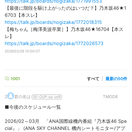
https://talk.jp/boards/nogizaka/1771991553
【最後に階段を駆け上がったのはいつだ？】乃木坂46★1
6703【本スレ】
https://talk.jp/boards/nogizaka/1772018315
【梅ちゃん［梅澤美波卒業］】乃木坂46★16704【本ス
レ】
https://talk.jp/boards/nogizaka/1772026573
2026/02/26 10:00:07
1001
すべて
|
最新の50件
2
.
君の名は
TMOD8
50-OUP-oa-unR
■今後のスケジュール一覧
2026/02～03月 「ANA国際線機内番組『乃木坂46 Spe
cial』」 (ANA SKY CHANNEL 機内シートモニター/アプ