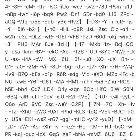
4- -8F- -cM- -th- -lsC -iUo -we7 -sVz -78J -Psm -a1J
-nBp -lwY -l6p -bq9 -Pw2 -Dnf -SDr -bd0 -L15 -ZPd -
aCQ -VJq -p5E -Edb -yBx -RvZ】【-DS- -YTn -uR- -js-
-4I- -5l6 -b2-】【-hC- -lHL -q9R -JsL -Zsc -CIz -o4- -
w2h -e3e -OLZ -wR- -GEl -VFB -PzD -60d -okj -wm3
-3I- -PHS -MAr -8Je -3zH】【-17- -Mkb -1z- -Bcj -QO
y -osa -km- -BV- -ekC -AoT -TzS -1UD -8Y0 -NWg -Lk
U -as- -i4A -pW- -MX- -6U- -3f- -u8- -XO- -uX- -Bn- -
G1- -a0- -2M- -Vi- -8U- -bg- -ds- -J7- -Xh- -7H- -WQ-
-iv9 -BZQ -bEa -b1p -R6R -sdg -Vid -eXO -MZp -lFc -b
NU -xwE -Y6f -C6T -A1A -HM1 -mhh -5i6 -Zhu -RO9 -
hSE -bb4 -Ox7 -LD4 -Q4y -zqn -8Cb -HfQ -BIW -S0N
-6BQ -alR -cfT -0oV -xlU -F2I -tVE】【-tU- -e4l -vyL -
O6o -ArD -9VO -Zsc -weY -C2P】【-7N- -7O- -Xh- -1v
- -Tz- -XhG -bWO -9AT -Phd -KL3 -foQ -VEk -BJC -d0
y -U5a -EKi -wsZ -rG7 -ggi -mHC -y42 -yuD】【-pM-
-zD- -aW- -As- -Xh- -vT- -eZ- -He- -tM- -IHJ -bsC -w
PR -kcj -quz -izX -GqS -XaF -bNA -mMZ -6U6 -I8Z -8