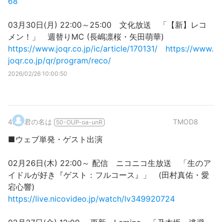
68
03月30日(月) 22:00～25:00 文化放送 「【新】レコ
メン！」 週替りMC (長嶋凛桜・矢田萌華)
https://www.joqr.co.jp/ic/article/170131/
https://www.
joqr.co.jp/qr/program/reco/
2026/02/26 10:00:50
4
.
君の名は
TMOD8
50-OUP-oa-unR
■ウェブ単発・ゲスト出演
02月26日(木) 22:00～ 配信 ニコニコ生放送 「生のア
イドルが好き『ゲスト：フルコース』」 (田村真佑・愛
宕心響)
https://live.nicovideo.jp/watch/lv349920724