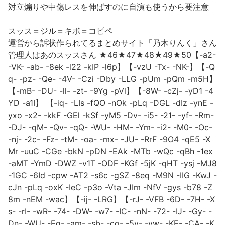
対立煽りや中傷レスを伸ばすのに自演も使うから要注意
スッス＝ジル＝キボ＝コピペ
運営から訴状作られてるまとめサイト「乃木りんく」さん
管理人はあのスッスさん ★46★47★48★49★50【-a2-
-VK- -ab- -8ek -l22 -kIP -l6p】【-vzU -Tx- -NK-】【-Q
q- -pz- -Qe- -4V- -Czi -Dby -LLG -pUm -pQm -m5H】
【-mB- -DU- -ll- -zt- -9Yg -pVl】【-8W- -cZj- -yD1 -4
YD -a1I】 【-iq- -LIs -fQO -nOk -pLq -DGL -dIz -ynE -
yxo -x2- -kkF -GEl -kSf -yM5 -Dv- -i5- -21- -yf- -Rm-
-DJ- -qM- -Qv- -qQ- -WU- -HM- -Ym- -i2- -M0- -Oc-
-nj- -2c- -Fz- -tM- -oa- -mx- -JU- -RrF -9O4 -qE5 -X
Mr -uuC -CGe -bkN -pDN -EAk -MTb -wQc -qBh -1ex
-aMT -YmD -DWZ -v1T -ODF -KGf -5jK -qHT -ysj -MJ8
-1GC -6Id -cpw -AT2 -s6c -gSZ -8eq -M9N -IIG -KwJ -
cJn -pLq -oxK -IeC -p3o -Vta -JIm -NfV -gys -b78 -Z
8m -nEM -wac】【-ij- -LRG】【-rJ- -VFB -6D- -7H- -X
s- -rI- -wR- -74- -DW- -w7- -IC- -nN- -72- -IJ- -Gy- -
Dn- -WU- -Eg- -am- -sb- -co- -5v- -yw- -KE- -CA- -K