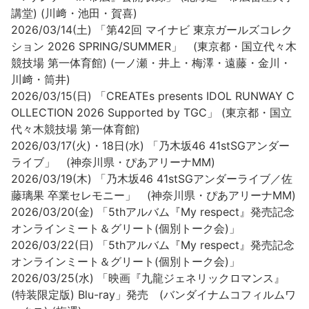
講堂) (川﨑・池田・賀喜)
2026/03/14(土) 「第42回 マイナビ 東京ガールズコレク
ション 2026 SPRING/SUMMER」 (東京都・国⽴代々⽊
競技場 第⼀体育館) (一ノ瀬・井上・梅澤・遠藤・金川・
川﨑・筒井)
2026/03/15(日) 「CREATEs presents IDOL RUNWAY C
OLLECTION 2026 Supported by TGC」 (東京都・国立
代々木競技場 第一体育館)
2026/03/17(火)・18日(水) 「乃木坂46 41stSGアンダー
ライブ」 (神奈川県・ぴあアリーナMM)
2026/03/19(木) 「乃木坂46 41stSGアンダーライブ／佐
藤璃果 卒業セレモニー」 (神奈川県・ぴあアリーナMM)
2026/03/20(金) 「5thアルバム『My respect』発売記念
オンラインミート＆グリート(個別トーク会)」
2026/03/22(日) 「5thアルバム『My respect』発売記念
オンラインミート＆グリート(個別トーク会)」
2026/03/25(水) 「映画『九龍ジェネリックロマンス』
(特装限定版) Blu-ray」発売 (バンダイナムコフィルムワ