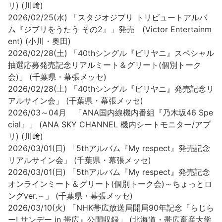
リ) (川﨑)
2026/02/25(水) 「スタジオジブリ トリビュートアルバ
ム『ジブリをうたう その2』」発売 (Victor Entertainm
ent) (小川・奥田)
2026/02/28(土) 「40thシングル『ビリヤニ』スペシャル
抽選応募発売記念リアルミート＆グリート(個別トーク
会)」 (千葉県・幕張メッセ)
2026/02/28(土) 「40thシングル『ビリヤニ』発売記念リ
アルサイン会」 (千葉県・幕張メッセ)
2026/03～04月 「ANA国内線機内番組『乃木坂46 Spe
cial』」 (ANA SKY CHANNEL 機内シートモニター/アプ
リ) (川﨑)
2026/03/01(日) 「5thアルバム『My respect』発売記念
リアルサイン会」 (千葉県・幕張メッセ)
2026/03/01(日) 「5thアルバム『My respect』発売記念
オンラインミート＆グリート(個別トーク会)～ちょっとロ
ングver.～」 (千葉県・幕張メッセ)
2026/03/10(火) 「NHK帯広放送局開局90年記念『らじら
ー! サンデー in 帯広』公開収録」 (北海道・帯広畜産大学