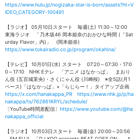
https://www.hulu.jp/nogizaka-star-is-born/assets?ht=V
IDEO_CATEGORY-100491
【ラジオ】 05月10日スタート 毎週(土) 11:30～12:00
東海ラジオ 「乃木坂46 岡本姫奈のおかひな時間 (「Sat
urday Flavor」内)」 (岡本姫奈)
https://www.tokairadio.co.jp/program/okahina/
【テレビ】 10月01日(水) スタート 07:20～07:30・17:0
0～17:10 NHK Eテレ 「アニメ はなかっぱ」 まおり
ん役 (五百城茉央)・さくにゃん役 (川﨑桜) ※全5話(月1
ペース)「はなかっぱ」×「らじらー！」タイアップ企画
https://x.com/hanakappa_PR
https://www.nhk.jp/p/ha
nakappa/ts/762861KRYL/schedule/
〔YouTube時間差配信〕
https://www.youtube.com/@ha
nakappa_official
【ラジオ】 10月03日スタート 毎週(金) 20:00～20:56
FM FUJI 「DJ KOO presents BEAT GOES ON」 A