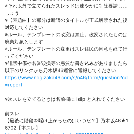
※それ以外で立てられたスレッドは速やかに削除要請しま
しょう
※【表題曲】の部分は新譜のタイトルが正式解禁された後
対応してください
※ルール、テンプレートの改変は禁止。改変されたものは
廃棄対象とします
※ルール、テンプレートの変更はスレ住民の同意を経て行
ってください
※誹謗中傷や名誉毀損等の悪質な書き込みがありましたら
以下のリンクから乃木坂46運営に通報してください
https://www.nogizaka46.com/s/n46/form/question?cd
=report
※次スレを立てるときは名前欄に !slip と入れてください
前スレ
【最後に階段を駆け上がったのはいつだ？】乃木坂46★1
6702【本スレ】