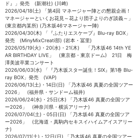
ド』」発売 (新潮社) (川﨑)
2026/04/18(土) 「第4回 マネージャー陣との懇親企画！
マネージャーといくお花見～花より団子よりのぎ談義～」
(東京都内某所) (乃木坂46マネージャー陣)
2026/04/30(木) 「『ふたりエスケープ』Blu-ray BOX」
発売 (MinyMixCreati部) (岩本・冨里)
2026/05/19(火)・20(水)・21(木) 「乃⽊坂46 14th YE
AR BIRTHDAY LIVE」 (東京都・東京ドーム) 21日 梅
澤美波卒業コンサート
2026/06/03(水) 「『乃木坂スター誕生！SIX』第1巻 Blu-
ray BOX」発売 (VAP)
2026/06/13(土)・14日(日) 「乃木坂46 真夏の全国ツアー
2026」 (福井県・サンドーム福井)
2026/06/24(水)・25日(木) 「乃木坂46 真夏の全国ツア
ー2026」 (神奈川県・横浜アリーナ)
2026/07/04(土)・05日(日) 「乃木坂46 真夏の全国ツア
ー2026」 (北海道・真駒内セキスイハイムアイスアリー
ナ)
2026/07/11(土)・12日(日) 「乃木坂46 真夏の全国ツアー