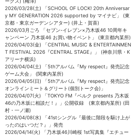
ークス) (梅澤)
2026/03/28(土) 「SCHOOL OF LOCK! 20th Anniversar
y MY GENERATION 2026 supported by マイナビ」 (東
京都・東京ガーデンシアター) (井上・賀喜)
2026/03月ごろ 「セブン-イレブン×乃木坂46 10周年キ
ャンペーン 乃木坂46 お買い物イベント」 (東京都内某所)
2026/04/03(金) 「CENTRAL MUSIC & ENTERTAINMEN
T FESTIVAL 2026『CENTRAL STAGE』」 (神奈川県・K
アリーナ横浜)
2026/04/04(土) 「5thアルバム『My respect』発売記念
ゲーム大会」 (関東内某所)
2026/04/05(日) 「5thアルバム『My respect』発売記念
オンラインミート＆グリート(個別トーク会)」
2026/04/07(火) 「TOKYO FM『ベルク presents 乃木坂
46の乃木坂に相談だ！』」公開収録 (東京都内某所) (田
村・一ノ瀬)
2026/04/08(水) 「41stシングル『最後に階段を駆け上が
ったのはいつだ？』」発売
2026/04/14(火) 「乃木坂46川崎桜 1st写真集『エチュー