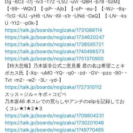
Dg -6Cz -l7j -Iv3 -T7Z -L5U -uVi -QBH -b78 -SzM】
【-99- -WQV】【-pP- -Ajb】【-oP- -eu-】【-WJ- -8q-
-TcG -IUU -yH6 -LNv -XII -s1r -UNd -OaQ】【-LN- -ks
U -Yt2- -p0k-】
https://talk.jp/boards/nogizaka/1731086114
https://talk.jp/boards/nogizaka/1734620247
https://talk.jp/boards/nogizaka/1738595721
https://talk.jp/boards/nogizaka/1740496573
https://talk.jp/boards/nogizaka/1751370900
【特大悲報】乃木坂非公式ご意見番 君の名は希望ことキ
ボカス氏【-Xq- -uMO -YQ- -q0- -zd- -GV- -pzo -90- -
Tvt -m2- -wZ- -3L- -yd-】
https://talk.jp/boards/nogizaka/1727310112
スッス＝ジル＝キボ＝コピペ
乃木坂46 本スレでの荒らしやアンチのslipを記録してお
くスレ★1★2★3
https://talk.jp/boards/nogizaka/1709804231
https://talk.jp/boards/nogizaka/1730201046
https://talk.jp/boards/nogizaka/1749770495