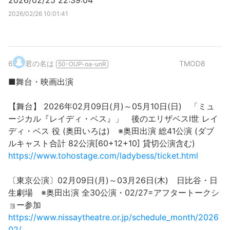
2026/02/25 22:39:04
2026/02/26 10:01:41
6
.
君の名は
TMOD8
50-OUP-oa-unR
■舞台・映画出演
【舞台】 2026年02月09日(月)～05月10日(日) 「ミュ
ージカル『レイディ・ベス』」 後のエリザベスⅠ世 レイ
ディ・ベス 役 (奥田いろは) ※奥田出演 総41公演 (ダブ
ルキャスト合計 82公演[60+12+10] 貸切公演含む)
https://www.tohostage.com/ladybess/ticket.html
〔東京公演〕02月09日(月)～03月26日(木) 日比谷・日
生劇場 ※奥田出演 全30公演・02/27=アフタートークシ
ョー参加
https://www.nissaytheatre.or.jp/schedule_month/2026
02/