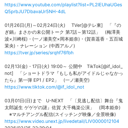
https://www.youtube.com/playlist?list=PL2lEUhaUGes
Q5prbJU7DbavaUr5NH-4dL
01月26日(月)～02月24日(火) TVer[@テレ東] 「『の
ぎ鍋』まさかの未公開トーク 第7話～第12話」 (梅澤美
波×川﨑桜)・(一ノ瀬美空×岡本姫奈)・(賀喜遥香・五百城
茉央)・ナレーション (中西アルノ)
https://tver.jp/series/srqhf76fbh
02月13(金)・17日(火) 19:00～ 公開中 TikTok[@if_idol_
not] 「ショートドラマ『もしも私がアイドルじゃなかっ
たら』第一弾 EP1 / EP2」 (一ノ瀬美空)
https://www.tiktok.com/@if_idol_not
03月01日(日)まで U-NEXT 「〔見逃し配信〕舞台『鬼
太郎誕生 ゲゲゲの謎』佐賀 大千穐楽公演」 (岡本姫奈)
※マルチアングル配信(スイッチング映像／全景映像)
https://www.video.unext.jp/livedetail/LIV0000012104