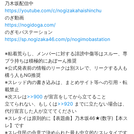
乃木坂配信中
https://youtube.com/c/nogizakahaishinchu
のぎ動画
https://nogidoga.com/
のぎモバステーション
https://sp.nogizaka46.com/p/nogimobastation
※粘着荒らし、メンバーに対する誹謗中傷等はスルー、専
ブラ持ちは積極的にあぼーん推奨
※公式発表前の情報のリークは別スレで、リークする人も
構う人もNG推奨
※スレッド内の書き込みは、まとめサイト等への引用・転
載禁止
※次スレは
>>900
が宣言をしてから立てること
立てられない、もしくは
>>920
までに立たない場合は、
代行宣言した人が立ててください
※スレタイは原則的に【表題曲】乃木坂46★(数字)【本ス
レ】です
※スレ住民の合意で決められた最も中立的なスレタイです