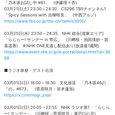
「乃木坂お試し中 #61」 (伊藤理々杏)
03月21日(土) 23:30～24:30 CS296 TBSチャンネル1
「Spicy Sessions with 吉柳咲良」 (中西アルノ)
https://www.tbs.co.jp/tbs-ch/item/o3000/
03月25日(水) 23:50～24:35 NHK 総合[道東エリア]
「らじらー! サンデー in 帯広」 (川﨑桜・池田瑛紗・賀
喜遥香) ☆NHK ONE見逃し配信あり(放送後1週間)
https://www.event.nhk.or.jp/e-portal/detail.html?id=36
68
■ラジオ単発・ゲスト出演
03月01日(日) 18:00～18:30 文化放送 「乃木坂46の
『の』#673」 (菅原咲月・岩本蓮加)
https://x.com/nogi_joqr/
03月01日(日) 20:05～22:55 NHK ラジオ第1 「らじら
ー! サンデー」 (川﨑桜・菅原咲月・瀬戸口心月)