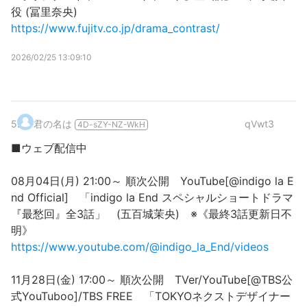
役 (冨里奈央)
https://www.fujitv.co.jp/drama_contrast/
2026/02/25 13:09:10
5
.
君の名は
qVwt3
4D-sZY-NZ-WkH
■ウェブ配信中
08月04日(月) 21:00～ 順次公開 YouTube[@indigo la E
nd Official] 「indigo la End スペシャルショートドラマ
『最愁回』全3話」 (五百城茉央) ※《最終3話更新日不
明》
https://www.youtube.com/@indigo_la_End/videos
11月28日(金) 17:00～ 順次公開 TVer/YouTube[@TBS公
式YouTuboo]/TBS FREE 「TOKYOネクストデザイナー