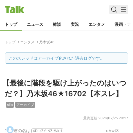
トップ
ニュース
雑談
実況
エンタメ
漫画・ア
トップ
エンタメ
乃木坂46
このスレッドはアーカイブ化された過去ログです。
【最後に階段を駆け上がったのはいつ
だ？】乃木坂46★16702【本スレ】
slip
アーカイブ
最終更新
2026/02/25 20:27
1
.
君の名は
qVwt3
4D-sZY-NZ-WkH