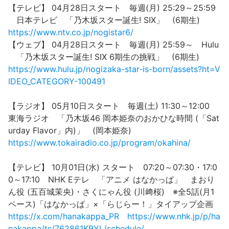
【テレビ】 04月28日スタート 毎週(月) 25:29～25:59
日本テレビ 「乃木坂スター誕生! SIX」 (6期生)
https://www.ntv.co.jp/nogistar6/
【ウェブ】 04月28日スタート 毎週(月) 25:59～ Hulu
「乃木坂スター誕生! SIX 6期生の挑戦」 (6期生)
https://www.hulu.jp/nogizaka-star-is-born/assets?ht=V
IDEO_CATEGORY-100491
【ラジオ】 05月10日スタート 毎週(土) 11:30～12:00
東海ラジオ 「乃木坂46 岡本姫奈のおかひな時間 (「Sat
urday Flavor」内)」 (岡本姫奈)
https://www.tokairadio.co.jp/program/okahina/
【テレビ】 10月01日(水) スタート 07:20～07:30・17:0
0～17:10 NHK Eテレ 「アニメ はなかっぱ」 まおり
ん役 (五百城茉央)・さくにゃん役 (川﨑桜) ※全5話(月1
ペース)「はなかっぱ」×「らじらー！」タイアップ企画
https://x.com/hanakappa_PR
https://www.nhk.jp/p/ha
nakappa/ts/762861KRYL/schedule/