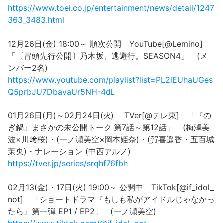
https://www.toei.co.jp/entertainment/news/detail/1247
363_3483.html
12月26日(金) 18:00～ 順次公開 YouTube[@Lemino]
「〔冒頭先行公開〕乃木坂、逃避行。SEASON4」 (メ
ンバー2名)
https://www.youtube.com/playlist?list=PL2lEUhaUGes
Q5prbJU7DbavaUr5NH-4dL
01月26日(月)～02月24日(火) TVer[@テレ東] 「『の
ぎ鍋』まさかの未公開トーク 第7話～第12話」 (梅澤美
波×川﨑桜)・(一ノ瀬美空×岡本姫奈)・(賀喜遥香・五百城
茉央)・ナレーション (中西アルノ)
https://tver.jp/series/srqhf76fbh
02月13(金)・17日(火) 19:00～ 公開中 TikTok[@if_idol_
not] 「ショートドラマ『もしも私がアイドルじゃなかっ
たら』第一弾 EP1 / EP2」 (一ノ瀬美空)