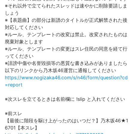
※それ以外で立てられたスレッドは速やかに削除要請しま
しょう
※【表題曲】の部分は新譜のタイトルが正式解禁された後
対応してください
※ルール、テンプレートの改変は禁止。改変されたものは
廃棄対象とします
※ルール、テンプレートの変更はスレ住民の同意を経て行
ってください
※誹謗中傷や名誉毀損等の悪質な書き込みがありましたら
以下のリンクから乃木坂46運営に通報してください
https://www.nogizaka46.com/s/n46/form/question?cd
=report
※次スレを立てるときは名前欄に !slip と入れてください
※前スレ
【最後に階段を駆け上がったのはいつだ？】乃木坂46★1
6701【本スレ】