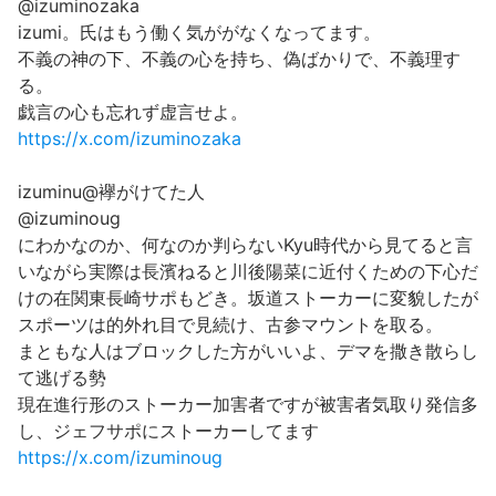
@izuminozaka
izumi。氏はもう働く気ががなくなってます。
不義の神の下、不義の心を持ち、偽ばかりで、不義理す
る。
戯言の心も忘れず虚言せよ。
https://x.com/izuminozaka
izuminu@襷がけてた人
@izuminoug
にわかなのか、何なのか判らないKyu時代から見てると言
いながら実際は長濱ねると川後陽菜に近付くための下心だ
けの在関東長崎サポもどき。坂道ストーカーに変貌したが
スポーツは的外れ目で見続け、古参マウントを取る。
まともな人はブロックした方がいいよ、デマを撒き散らし
て逃げる勢
現在進行形のストーカー加害者ですが被害者気取り発信多
し、ジェフサポにストーカーしてます
https://x.com/izuminoug