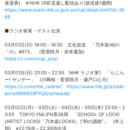
喜遥香) ☆NHK ONE見逃し配信あり(放送後1週間)
https://www.event.nhk.or.jp/e-portal/detail.html?id=36
68
■ラジオ単発・ゲスト出演
03月01日(日) 18:00～18:30 文化放送 「乃木坂46の
『の』#673」 (菅原咲月・岩本蓮加)
https://x.com/nogi_joqr/
03月01日(日) 20:05～22:55 NHK ラジオ第1 「らじら
ー! サンデー」 (川﨑桜・菅原咲月・瀬戸口心月)
https://x.com/nhk_radirer/
https://www.nhk.jp/p/radir
er/rs/88W859PYQ9/schedule/
03月02日(月)・03日(火)・04日(水)・05日(木) 22:00～2
3:55 TOKYO FM/JFN系38局 「SCHOOL OF LOCK!
(ARTIST LOCKS!『乃木坂LOCKS!』)“和の講師”」 (井上
和) ※22:15頃～22:30頃出演