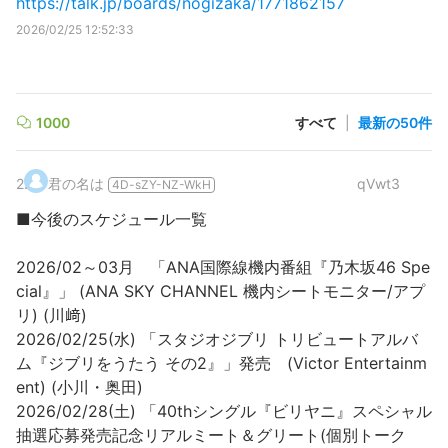
https://talk.jp/boards/nogizaka/1771862157
2026/02/25 12:52:33
1000
すべて
|
最新の50件
2
.
君の名は
qVwt3
4D-sZY-NZ-WkH
■今後のスケジュール一覧
2026/02～03月 「ANA国際線機内番組『乃木坂46 Spe
cial』」 (ANA SKY CHANNEL 機内シートモニター/アプ
リ) (川﨑)
2026/02/25(水) 「スタジオジブリ トリビュートアルバ
ム『ジブリをうたう その2』」発売 (Victor Entertainm
ent) (小川・奥田)
2026/02/28(土) 「40thシングル『ビリヤニ』スペシャル
抽選応募発売記念リアルミート＆グリート(個別トーク