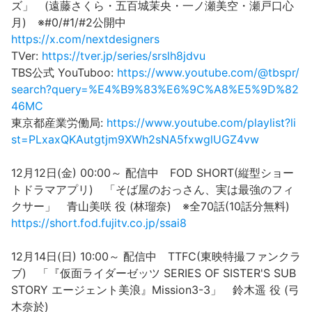
ズ」 (遠藤さくら・五百城茉央・一ノ瀬美空・瀬戸口心
月) ※#0/#1/#2公開中
https://x.com/nextdesigners
TVer:
https://tver.jp/series/srslh8jdvu
TBS公式 YouTuboo:
https://www.youtube.com/@tbspr/
search?query=%E4%B9%83%E6%9C%A8%E5%9D%82
46MC
東京都産業労働局:
https://www.youtube.com/playlist?li
st=PLxaxQKAutgtjm9XWh2sNA5fxwglUGZ4vw
12月12日(金) 00:00～ 配信中 FOD SHORT(縦型ショー
トドラマアプリ) 「そば屋のおっさん、実は最強のフィ
クサー」 青山美咲 役 (林瑠奈) ※全70話(10話分無料)
https://short.fod.fujitv.co.jp/ssai8
12月14日(日) 10:00～ 配信中 TTFC(東映特撮ファンクラ
ブ) 「『仮面ライダーゼッツ SERIES OF SISTER'S SUB
STORY エージェント美浪』Mission3-3」 鈴木遥 役 (弓
木奈於)