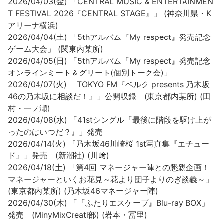
2026/04/03(金) 「CENTRAL MUSIC & ENTERTAINMEN
T FESTIVAL 2026『CENTRAL STAGE』」 (神奈川県・K
アリーナ横浜)
2026/04/04(土) 「5thアルバム『My respect』発売記念
ゲーム大会」 (関東内某所)
2026/04/05(日) 「5thアルバム『My respect』発売記念
オンラインミート＆グリート(個別トーク会)」
2026/04/07(火) 「TOKYO FM『ベルク presents 乃木坂
46の乃木坂に相談だ！』」公開収録 (東京都内某所) (田
村・一ノ瀬)
2026/04/08(水) 「41stシングル『最後に階段を駆け上が
ったのはいつだ？』」発売
2026/04/14(火) 「乃木坂46川崎桜 1st写真集『エチュー
ド』」発売 (新潮社) (川﨑)
2026/04/18(土) 「第4回 マネージャー陣との懇親企画！
マネージャーといくお花見～花より団子よりのぎ談義～」
(東京都内某所) (乃木坂46マネージャー陣)
2026/04/30(木) 「『ふたりエスケープ』Blu-ray BOX」
発売 (MinyMixCreati部) (岩本・冨里)