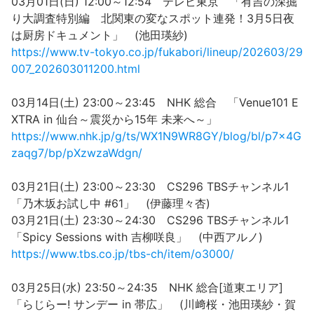
03月01日(日) 12:00～12:54 テレビ東京 「有吉の深掘
り大調査特別編 北関東の変なスポット連発！3月5日夜
は厨房ドキュメント」 (池田瑛紗)
https://www.tv-tokyo.co.jp/fukabori/lineup/202603/29
007_202603011200.html
03月14日(土) 23:00～23:45 NHK 総合 「Venue101 E
XTRA in 仙台～震災から15年 未来へ～」
https://www.nhk.jp/g/ts/WX1N9WR8GY/blog/bl/p7x4G
zaqg7/bp/pXzwzaWdgn/
03月21日(土) 23:00～23:30 CS296 TBSチャンネル1
「乃木坂お試し中 #61」 (伊藤理々杏)
03月21日(土) 23:30～24:30 CS296 TBSチャンネル1
「Spicy Sessions with 吉柳咲良」 (中西アルノ)
https://www.tbs.co.jp/tbs-ch/item/o3000/
03月25日(水) 23:50～24:35 NHK 総合[道東エリア]
「らじらー! サンデー in 帯広」 (川﨑桜・池田瑛紗・賀