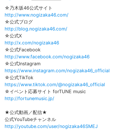
☆乃木坂46公式サイト
http://www.nogizaka46.com/
☆公式ブログ
http://blog.nogizaka46.com/
☆公式X
http://x.com/nogizaka46
☆公式Facebook
http://www.facebook.com/nogizaka46
☆公式Instagram
https://www.instagram.com/nogizaka46_official
☆公式TikTok
https://www.tiktok.com/@nogizaka46_official
☆イベント応募サイト forTUNE music
http://fortunemusic.jp/
★公式動画／配信★
公式YouTubeチャンネル
http://youtube.com/user/nogizaka46SMEJ