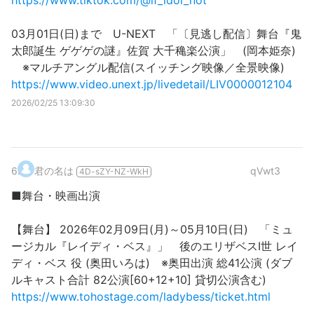
https://www.tiktok.com/@if_idol_not
03月01日(日)まで U-NEXT 「〔見逃し配信〕舞台『鬼
太郎誕生 ゲゲゲの謎』佐賀 大千穐楽公演」 (岡本姫奈)
※マルチアングル配信(スイッチング映像／全景映像)
https://www.video.unext.jp/livedetail/LIV0000012104
2026/02/25 13:09:30
6
.
君の名は
qVwt3
4D-sZY-NZ-WkH
■舞台・映画出演
【舞台】 2026年02月09日(月)～05月10日(日) 「ミュ
ージカル『レイディ・ベス』」 後のエリザベスⅠ世 レイ
ディ・ベス 役 (奥田いろは) ※奥田出演 総41公演 (ダブ
ルキャスト合計 82公演[60+12+10] 貸切公演含む)
https://www.tohostage.com/ladybess/ticket.html