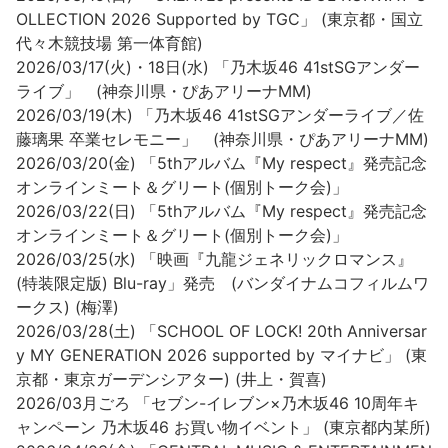
OLLECTION 2026 Supported by TGC」 (東京都・国立
代々木競技場 第一体育館)
2026/03/17(火)・18日(水) 「乃木坂46 41stSGアンダー
ライブ」 (神奈川県・ぴあアリーナMM)
2026/03/19(木) 「乃木坂46 41stSGアンダーライブ／佐
藤璃果 卒業セレモニー」 (神奈川県・ぴあアリーナMM)
2026/03/20(金) 「5thアルバム『My respect』発売記念
オンラインミート＆グリート(個別トーク会)」
2026/03/22(日) 「5thアルバム『My respect』発売記念
オンラインミート＆グリート(個別トーク会)」
2026/03/25(水) 「映画『九龍ジェネリックロマンス』
(特装限定版) Blu-ray」発売 (バンダイナムコフィルムワ
ークス) (梅澤)
2026/03/28(土) 「SCHOOL OF LOCK! 20th Anniversar
y MY GENERATION 2026 supported by マイナビ」 (東
京都・東京ガーデンシアター) (井上・賀喜)
2026/03月ごろ 「セブン-イレブン×乃木坂46 10周年キ
ャンペーン 乃木坂46 お買い物イベント」 (東京都内某所)