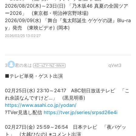
2026/08/20(木)～23日(日) 「乃木坂46 真夏の全国ツア
ー2026」 (東京都・明治神宮野球場)
2026/09/09(水) 「舞台『鬼太郎誕生 ゲゲゲの謎』Blu-ra
y」発売 (東映ビデオ) (岡本)
2026/02/25 13:02:27
3
.
君の名は
qVwt3
4D-sZY-NZ-WkH
■テレビ単発・ゲスト出演
02月25日(水) 23:10～24:17 ABC朝日放送テレビ 「こ
れ余談なんですけど…」 (黒見明香)
https://www.asahi.co.jp/yodan/
?TVer見逃し配信
https://tver.jp/series/srpsd26e4i
02月27日(金) 25:59～26:54 日本テレビ 「夜バゲッ
ト」 (大越ひなの) ※コメント出演