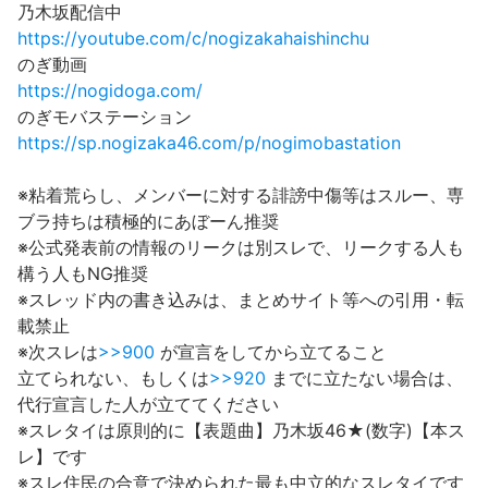
乃木坂配信中
https://youtube.com/c/nogizakahaishinchu
のぎ動画
https://nogidoga.com/
のぎモバステーション
https://sp.nogizaka46.com/p/nogimobastation
※粘着荒らし、メンバーに対する誹謗中傷等はスルー、専
ブラ持ちは積極的にあぼーん推奨
※公式発表前の情報のリークは別スレで、リークする人も
構う人もNG推奨
※スレッド内の書き込みは、まとめサイト等への引用・転
載禁止
※次スレは
>>900
が宣言をしてから立てること
立てられない、もしくは
>>920
までに立たない場合は、
代行宣言した人が立ててください
※スレタイは原則的に【表題曲】乃木坂46★(数字)【本ス
レ】です
※スレ住民の合意で決められた最も中立的なスレタイです