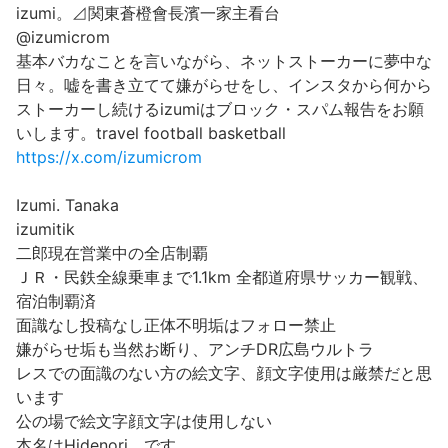
izumi。⊿関東蒼橙會長濱一家主看台
@izumicrom
基本バカなことを言いながら、ネットストーカーに夢中な
日々。嘘を書き立てて嫌がらせをし、インスタから何から
ストーカーし続けるizumiはブロック・スパム報告をお願
いします。travel football basketball
https://x.com/izumicrom
Izumi. Tanaka
izumitik
二郎現在営業中の全店制覇
ＪＲ・民鉄全線乗車まで1.1km 全都道府県サッカー観戦、
宿泊制覇済
面識なし投稿なし正体不明垢はフォロー禁止
嫌がらせ垢も当然お断り、アンチDR広島ウルトラ
レスでの面識のない方の絵文字、顔文字使用は厳禁だと思
います
公の場で絵文字顔文字は使用しない
本名はHidenori。です