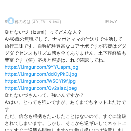
8
.
君の名は
IFUwY
4D-jE8-LN-ksU
Q:たないづ（izumi）ってどんな人？
A:48歳の無職でして、ナマポとママの仕送りで生活して
旅行三昧です。自称経験豊富なコアサポですが応援はグダ
グダでセンスもリズム感も全くありません。土下座経験も
豊富です（笑）応援と容姿はこれで確認してね。
https://i.imgur.com/9YYUapm.jpg
https://i.imgur.com/ddOyPkC.jpg
https://i.imgur.com/W5CYI9f.jpg
https://i.imgur.com/Qv2aiaz.jpeg
Q:たないづさんって、強いんですか？
A:はい、とっても強いですが、あくまでもネット上だけで
す
ただ、信念も根拠もたいしたことはないので、すぐに論破
されてしまいます。しかし、そこから逆ギレしてネット上
にてすぐに逆襲を開始しますので取り扱いには注意しまし