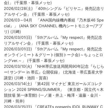
会)」 (千葉県・幕張メッセ)
2026/02/28(土) 「40thシングル『ビリヤニ』発売記念リ
アルサイン会」 (千葉県・幕張メッセ)
2026/03～04月 「ANA国内線機内番組『乃木坂46 Spe
cial』」 (ANA SKY CHANNEL 機内シートモニター/アプ
リ) (川﨑)
2026/03/01(日) 「5thアルバム『My respect』発売記念
リアルサイン会」 (千葉県・幕張メッセ)
2026/03/01(日) 「5thアルバム『My respect』発売記念
オンラインミート＆グリート(個別トーク会)～ちょっとロ
ングver.～」 (千葉県・幕張メッセ)
2026/03/10(火) 「NHK帯広放送局開局90年記念『らじら
ー! サンデー in 帯広』公開収録」 (北海道・帯広畜産大学
講堂) (川﨑・池田・賀喜)
2026/03/14(土) 「第42回 マイナビ 東京ガールズコレク
ション 2026 SPRING/SUMMER」 (東京都・国⽴代々⽊
競技場 第⼀体育館) (一ノ瀬・井上・梅澤・遠藤・金川・
川﨑・筒井)
2026/03/15(日) 「CREATEs presents IDOL RUNWAY C