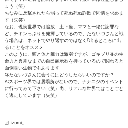
ょう（笑）
ちなみに反撃されたら弱って死ぬ死ぬ詐欺で同情を求めま
す（失笑）
なお、現実世界では追放、土下座、ママと一緒に謝罪な
ど、チキンっぷりを発揮しているので、たないづさんと戦
う場合は、ネットでやり返すのではなく｢出るところに出
る｣ことをオススメ
このように、頭と体と腕力は激弱ですが、ゴキブリ並の生
命力と異常なまでの自己顕示欲を持っているので関わると
面倒臭い生物でもあります
Q:たないづさんに会うにはどうしたらいいのですか？
A:スポーツ界では居場所がないので、ナナニジのイベント
に行ってみて下さい（笑）尚、リアルな世界ではことごと
く逃走しています（失笑）
⊿ izumi。