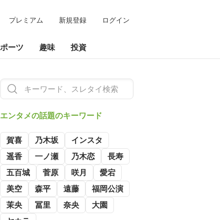
プレミアム
新規登録
ログイン
ポーツ
趣味
投資
エンタメの
話題のキーワード
賀喜
乃木坂
インスタ
遥香
一ノ瀬
乃木恋
長寿
五百城
菅原
咲月
愛宕
美空
森平
遠藤
福岡公演
茉央
冨里
奈央
大園