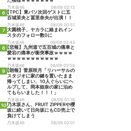
た模様ｗｗｗｗｗｗｗ
乃木坂46
08/09 02:13
【TPC】東パソ次回ゲストに五
6
百城茉央と冨里奈央が出演！！
乃木坂46
08/09 00:51
大園桃子、ヤカラに絡まれイン
7
スタのフォロー数0に
乃木坂46
08/09 02:43
【悲報】九州道で五百城の痛車と
8
愛宕の痛車が衝突事故ｗｗｗｗ
ｗｗｗｗｗｗｗｗｗｗｗ
乃木坂46
08/09 02:59
【朗報】菅原咲月「リハーサルの
9
スタジオに家の鍵を置いたまま
帰ってしまい、10人ぐらいにヘ
ルプして、岡本姫奈の家に泊め
てもらいました！！！」
乃木坂46
08/09 01:16
乃木坂さん、FRUIT ZIPPERや櫻
10
坂に続いて日向坂にもCD売上で
負けてしまう
乃木坂46
08/09 02:01