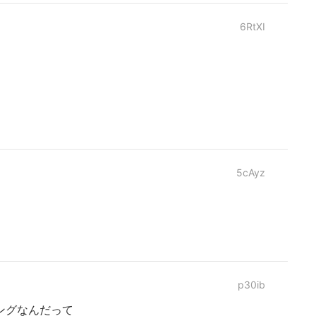
6RtXI
5cAyz
p30ib
ングなんだって