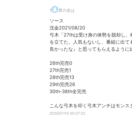
1
.
君の名は
ソース
沈金2021/08/20
弓木「27thは受け身の体勢を脱却し
を立てた。人気もないし、番組に出て
良かったな』と思ってもらえるように頑
26th完売0
27th完売1
28th完売13
29th完売26
30th-38th全完売
こんな弓木を叩く弓木アンチはモンス
2025/07/10 00:37:32