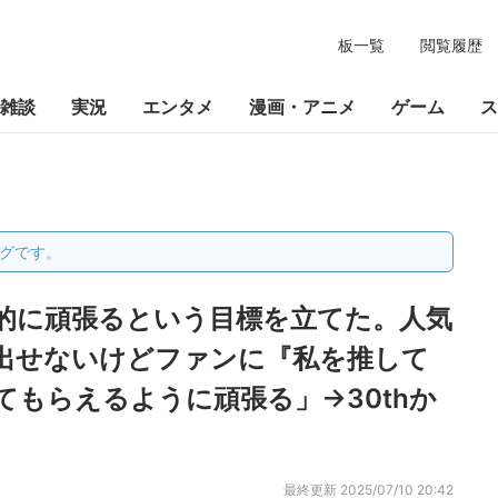
板一覧
閲覧履歴
雑談
実況
エンタメ
漫画・アニメ
ゲーム
ス
グです。
極的に頑張るという目標を立てた。人気
出せないけどファンに『私を推して
もらえるように頑張る」→30thか
最終更新
2025/07/10 20:42