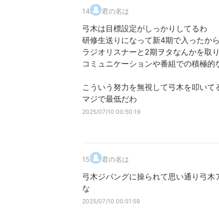
14
.
君の名は
弓木は目標設定がしっかりしてるわ
研修生送りになって新4期で入ったか
ラジオリスナーと2期ヲタなんかを取
コミュニケーションや番組での積極的
こういう努力を無視して弓木を叩いて
マジで最低だわ
2025/07/10 00:50:19
15
.
君の名は
弓木ジパングに操られて思い通り弓木
な
2025/07/10 00:51:59