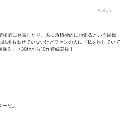
XL4Ch
、積極的に発言したり、兎に角積極的に頑張るという目標
も結果も出せていないけどファンの人に『私を推していて
張る」→30thから10作連続選抜！
ターだよ