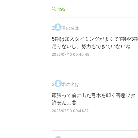
193
2
.
君の名は
5期は加入タイミングがよくて1期や3
足りないし、努力もできていないね
2025/07/10 00:40:49
3
.
君の名は
頑張って前に出た弓木を叩く害悪ヲタ
許せんよ😡
2025/07/10 00:41:32