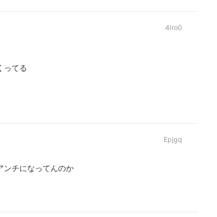
4Iro0
くってる
Epjgq
アンチになってんのか