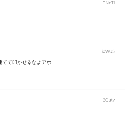
CNnTI
icWU5
建てて叩かせるなよアホ
2Qutv