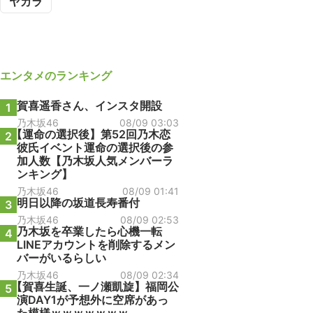
ヤカラ
エンタメ
のランキング
賀喜遥香さん、インスタ開設
1
乃木坂46
08/09 03:03
【運命の選択後】第52回乃木恋
2
彼氏イベント運命の選択後の参
加人数【乃木坂人気メンバーラ
ンキング】
乃木坂46
08/09 01:41
明日以降の坂道長寿番付
3
乃木坂46
08/09 02:53
乃木坂を卒業したら心機一転
4
LINEアカウントを削除するメン
バーがいるらしい
乃木坂46
08/09 02:34
【賀喜生誕、一ノ瀬凱旋】福岡公
5
演DAY1が予想外に空席があっ