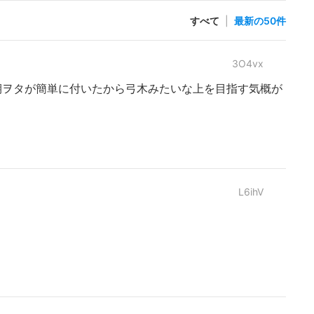
すべて
|
最新の50件
3O4vx
期ヲタが簡単に付いたから弓木みたいな上を目指す気概が
L6ihV