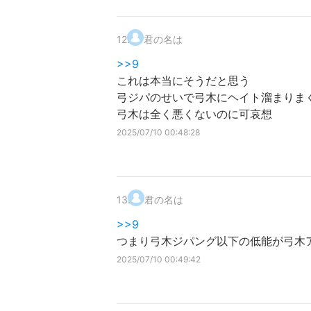
12
.
君の名は
>>9
これは本当にそうだと思う
弓ジパのせいで弓木にヘイト溜まりま
弓木は全く悪くないのに可哀想
2025/07/10 00:48:28
13
.
君の名は
>>9
つまり弓木ジパング以下の低能が弓木
2025/07/10 00:49:42