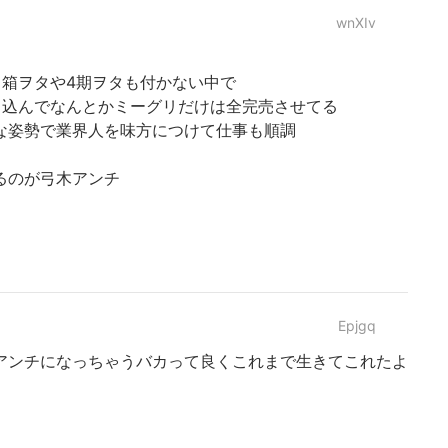
wnXIv
ら箱ヲタや4期ヲタも付かない中で
り込んでなんとかミーグリだけは全完売させてる
な姿勢で業界人を味方につけて仕事も順調
るのが弓木アンチ
Epjgq
アンチになっちゃうバカって良くこれまで生きてこれたよ