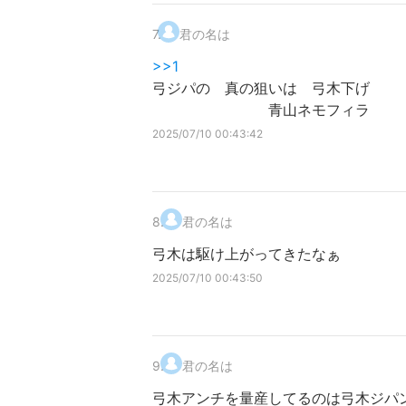
7
.
君の名は
>>1
弓ジパの 真の狙いは 弓木下げ
青山ネモフィラ
2025/07/10 00:43:42
8
.
君の名は
弓木は駆け上がってきたなぁ
2025/07/10 00:43:50
9
.
君の名は
弓木アンチを量産してるのは弓木ジパ