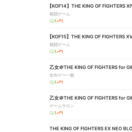
【KOF14】THE KING OF FIGHTERS XIV
格闘ゲーム
1
1
【KOF15】THE KING OF FIGHTERS XV
格闘ゲーム
1
1
乙女＠THE KING OF FIGHTERS for 
女向ゲー一般
1
1
乙女＠THE KING OF FIGHTERS for 
ゲームサロン
1
1
THE KING OF FIGHTERS EX NEO BL