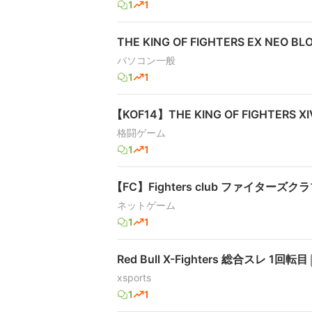
1
1
THE KING OF FIGHTERS EX NEO BL
パソコン一般
1
1
【KOF14】THE KING OF FIGHTERS XIV
格闘ゲーム
1
1
【FC】Fighters club ファイターズクラ
ネットゲーム
1
1
Red Bull X-Fighters 総合スレ 1回転目
xsports
1
1