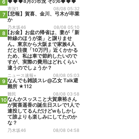
◆◆◆8月の市況 その6◆◆◆
6
市況1
08/08 05:32
【悲報】賀喜、金川、弓木が卒業
7
か
乃木坂46
08/08 05:10
【お金】お盆の帰省は、妻が「新
8
幹線のほうが楽」と譲りませ
ん。東京から大阪まで家族4人
だと往復「10万円」近くかかる
ため、私は車で節約したいので
すが、実際の費用はどれくらい
違うのでしょうか？
ニュース速報+
08/08 05:03
なんでも雑談スレ@乙女 Talk避
9
難所 ★112
難民
08/08 03:58
なんかスッスこと大賀康裕さん
10
が賀喜遥香の誕生日スレで1人で
連投してるんだけどwもしかし
て誰よりも楽しみにしてたのか
な？
乃木坂46
08/08 04:58