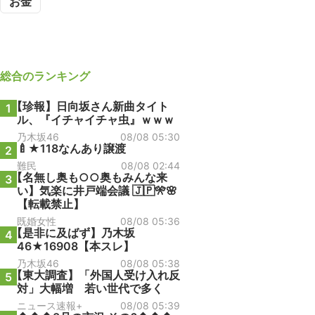
お金
総合
のランキング
【珍報】日向坂さん新曲タイト
1
ル、『イチャイチャ虫』ｗｗｗ
乃木坂46
08/08 05:30
🍼★118なんあり譲渡
2
難民
08/08 02:44
【名無し奥も○○奥もみんな来
3
い】気楽に井戸端会議 🇯🇵🎌🌸
【転載禁止】
既婚女性
08/08 05:36
【是非に及ばず】乃木坂
4
46★16908【本スレ】
乃木坂46
08/08 05:38
【東大調査】「外国人受け入れ反
5
対」大幅増 若い世代で多く
ニュース速報+
08/08 05:39