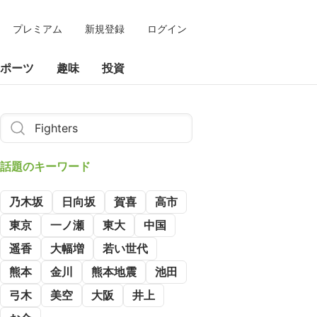
プレミアム
新規登録
ログイン
ポーツ
趣味
投資
話題のキーワード
乃木坂
日向坂
賀喜
高市
東京
一ノ瀬
東大
中国
遥香
大幅増
若い世代
熊本
金川
熊本地震
池田
弓木
美空
大阪
井上