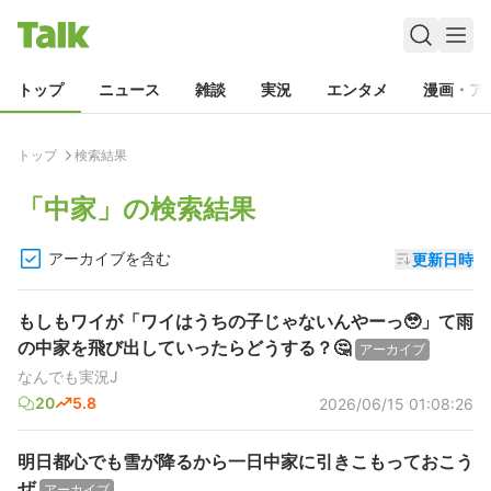
トップ
ニュース
雑談
実況
エンタメ
漫画・ア
トップ
検索結果
「
中家
」の検索結果
アーカイブを含む
更新日時
もしもワイが「ワイはうちの子じゃないんやーっ🥹」て雨
の中家を飛び出していったらどうする？🤔
アーカイブ
なんでも実況J
20
5.8
2026/06/15 01:08:26
明日都心でも雪が降るから一日中家に引きこもっておこう
ぜ
アーカイブ