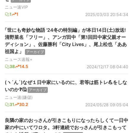
ニュー速VIP
1
1
2025/03/03 20:54:34
「世にも奇妙な物語 '24冬の特別編」が本日14日(土)放送!
清野菜名「フリー」、アンガ田中「第1回田中家父親オー
ディション」、佐藤勝利「City Lives」、尾上松也「ああ
祖国よ」
アーカイブ
ニュース速報+
38
14.5
2024/12/17 08:04:40
(ヽ´ん`)なぜ１日中家にいるのに、君等は筋トレ💪をしな
いのか❓🤔
アーカイブ
ニュー速(嫌儲)
31
30.2
2024/05/28 09:05:04
良隣の家のおっさんが引きこもりになったらしくて一日中
家の中にいてワロタ。3軒連続でおっさんが引きこもって