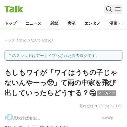
トップ
ニュース
雑談
実況
エンタメ
漫画・ア
トップ
実況
なんでも実況J
このスレッドはアーカイブ化された過去ログです。
もしもワイが「ワイはうちの子じゃ
ないんやーっ🥹」て雨の中家を飛び
出していったらどうする？🤔
アーカイブ
最終更新
2026/06/15 01:08
1
.
風吹けば名無し
olVWp