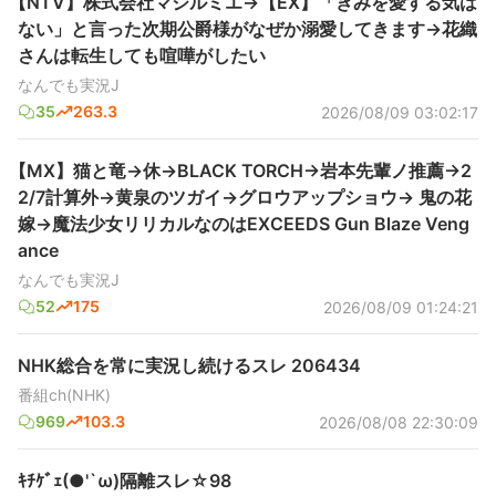
【NTV】株式会社マジルミエ→【EX】「きみを愛する気は
ない」と言った次期公爵様がなぜか溺愛してきます→花織
さんは転生しても喧嘩がしたい
なんでも実況J
35
263.3
2026/08/09 03:02:17
【MX】猫と竜→休→BLACK TORCH→岩本先輩ノ推薦→2
2/7計算外→黄泉のツガイ→グロウアップショウ→ 鬼の花
嫁→魔法少女リリカルなのはEXCEEDS Gun Blaze Veng
ance
なんでも実況J
52
175
2026/08/09 01:24:21
NHK総合を常に実況し続けるスレ 206434
番組ch(NHK)
969
103.3
2026/08/08 22:30:09
ｷﾁｹﾞｪ(●'`ω)隔離スレ☆98