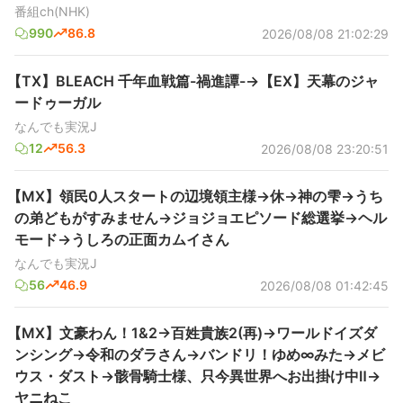
番組ch(NHK)
990
86.8
2026/08/08 21:02:29
【TX】BLEACH 千年血戦篇-禍進譚-→【EX】天幕のジャ
ードゥーガル
なんでも実況J
12
56.3
2026/08/08 23:20:51
【MX】領民0人スタートの辺境領主様→休→神の雫→うち
の弟どもがすみません→ジョジョエピソード総選挙→ヘル
モード→うしろの正面カムイさん
なんでも実況J
56
46.9
2026/08/08 01:42:45
【MX】文豪わん！1&2→百姓貴族2(再)→ワールドイズダ
ンシング→令和のダラさん→バンドリ！ゆめ∞みた→メビ
ウス・ダスト→骸骨騎士様、只今異世界へお出掛け中Ⅱ→
ヤニねこ