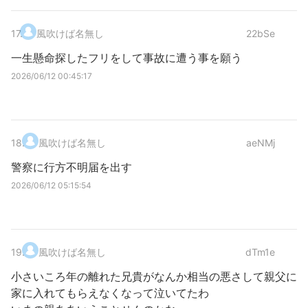
17
.
風吹けば名無し
22bSe
一生懸命探したフリをして事故に遭う事を願う
2026/06/12 00:45:17
18
.
風吹けば名無し
aeNMj
警察に行方不明届を出す
2026/06/12 05:15:54
19
.
風吹けば名無し
dTm1e
小さいころ年の離れた兄貴がなんか相当の悪さして親父に
家に入れてもらえなくなって泣いてたわ