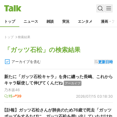
トップ
ニュース
雑談
実況
エンタメ
漫画・ア
トップ
検索結果
「
ガッツ石松
」の検索結果
アーカイブを含む
更新日時
新たに「ガッツ石松キャラ」を身に纏った長嶋、これから
キャラ駆使して伸びてくんだね
アーカイブ
乃木坂46
15
39
2026/07/15 03:18:30
【訃報】ガッツ石松さんが肺炎のため76歳で死去「ガッツ
ポーズをするたびに、ガッツ石松を想い出していただけれ