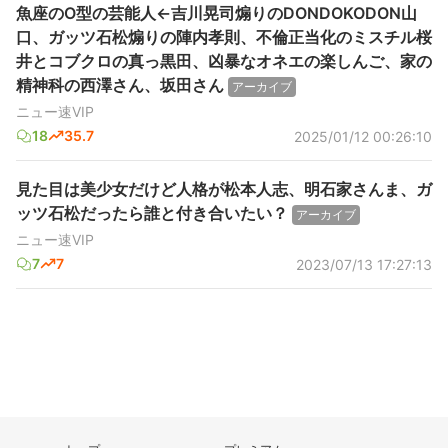
魚座のO型の芸能人←吉川晃司煽りのDONDOKODON山
口、ガッツ石松煽りの陣内孝則、不倫正当化のミスチル桜
井とコブクロの真っ黒田、凶暴なオネエの楽しんご、家の
精神科の西澤さん、坂田さん
アーカイブ
ニュー速VIP
18
35.7
2025/01/12 00:26:10
見た目は美少女だけど人格が松本人志、明石家さんま、ガ
ッツ石松だったら誰と付き合いたい？
アーカイブ
ニュー速VIP
7
7
2023/07/13 17:27:13