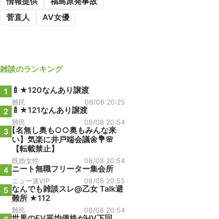
情報提供
福島原発事故
菅直人
AV女優
雑談
のランキング
🍼★120なんあり譲渡
1
難民
08/08 20:25
🍼★121なんあり譲渡
2
難民
08/08 20:54
【名無し奥も○○奥もみんな来
3
い】気楽に井戸端会議🌼💐🌸
【転載禁止】
既婚女性
08/08 20:54
ニート無職フリーター集会所
4
ニュー速VIP
08/08 20:55
なんでも雑談スレ@乙女 Talk避
5
難所 ★112
難民
08/08 20:54
世界のEV平均価格がHV下回