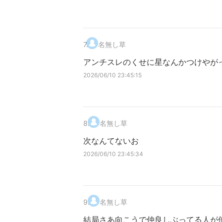
7
.
名無し草
アンチスレのくせに星なんかつけやが
2026/06/10 23:45:15
8
.
名無し草
次なんてないお
2026/06/10 23:45:34
9
.
名無し草
結局さあ向こうで仲良しぶってる人が