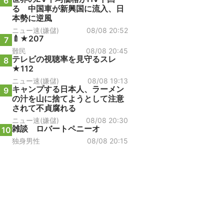
6
る 中国車が新興国に流入、日
本勢に逆風
ニュー速(嫌儲)
08/08 20:52
🍼★207
7
難民
08/08 20:45
テレビの視聴率を見守るスレ
8
★112
ニュー速(嫌儲)
08/08 19:13
キャンプする日本人、ラーメン
9
の汁を山に捨てようとして注意
されて不貞腐れる
ニュー速(嫌儲)
08/08 20:30
雑談 ロバートペニーオ
10
独身男性
08/08 20:15