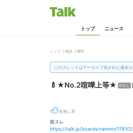
トップ
ニュース
トップ
雑談
難民
このスレッドはアーカイブ化された過去ロ
🍼★No.2喧嘩上等★
IDなし
1
.
名無し草
前スレ
https://talk.jp/boards/nanmin/17810