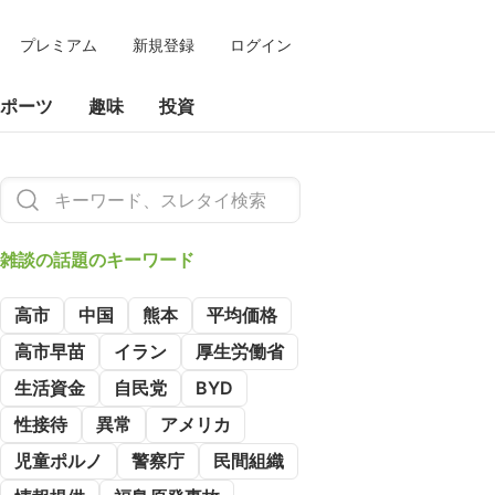
プレミアム
新規登録
ログイン
ポーツ
趣味
投資
雑談の
話題のキーワード
高市
中国
熊本
平均価格
高市早苗
イラン
厚生労働省
生活資金
自民党
BYD
性接待
異常
アメリカ
児童ポルノ
警察庁
民間組織