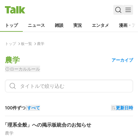
トップ
ニュース
雑談
実況
エンタメ
漫画・ア
トップ
板一覧
農学
農学
アーカイブ
ローカルルール
100件ずつ
|
すべて
更新日時
「理系全般」への掲示板統合のお知らせ
農学