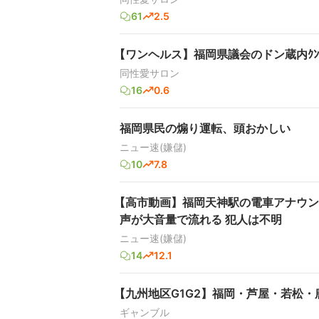
61
2.5
【ワンヘルス】福岡県議会のドン蔵内ｸ
同性愛サロン
16
0.6
福岡県民の煽り運転、頭おかしい
ニュー速(嫌儲)
10
7.8
【高市動画】福岡天神駅の電車アナウン
声が大音量で流れる 犯人は不明
ニュー速(嫌儲)
14
12.1
【九州地区G1G2】福岡・芦屋・若松・
ギャンブル