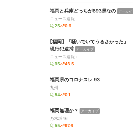
福岡と兵庫どっちが893県なの
アーカイ
ニュース速報
25
0.6
【福岡】「騒いでいてうるさかった」 
現行犯逮捕
アーカイブ
ニュース速報+
95
46.5
福岡県のコロナスレ 93
九州
54
0.1
福岡無理か？
アーカイブ
乃木坂46
55
97.6