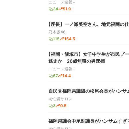
ニュース速報+
34
51.9
【座長】一ノ瀬美空さん、地元福岡の仕
乃木坂46
115
154.5
【福岡・飯塚市】女子中学生が市民プー
逃走か 26歳無職の男逮捕
ニュース速報+
67
14.4
自民党福岡県議団の松尾会長がハンサ
同性愛サロン
3
0.5
福岡県議会中尾副議長がハンサムすぎ
同性愛サロン