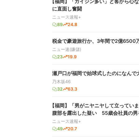
【福岡】「ガイジン多い」と客から心な
に直面し奮闘
ニュース速報+
89
24.8
税金で豪遊旅行か、3年間で2億650
ニュー速(嫌儲)
23
19.9
瀬戸口が福岡で始球式したのになんで
乃木坂46
32
63.3
【福岡】「男がニヤニヤして立っていま
腹部を露出した疑い 55歳会社員の男
ニュース速報+
49
20.7