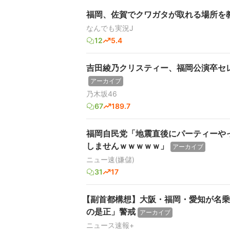
福岡、佐賀でクワガタが取れる場所を
なんでも実況J
12
5.4
吉田綾乃クリスティー、福岡公演卒セ
アーカイブ
乃木坂46
67
189.7
福岡自民党「地震直後にパーティーや
しませんｗｗｗｗｗ」
アーカイブ
ニュー速(嫌儲)
31
17
【副首都構想】大阪・福岡・愛知が名乗
の是正」警戒
アーカイブ
ニュース速報+