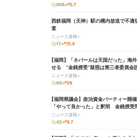
906
0.7
西鉄福岡（天神）駅の構内放送で不適
査
ニュース速報+
17
15.4
【福岡】「ネパールは天国だった」海外
せる “金銭授受”疑惑は第三者委員会
ニュース速報+
60
26
【福岡県議会】政治資金パーティー開催
「やって良かった」と釈明 金銭授受
ニュース速報+
42
9.7