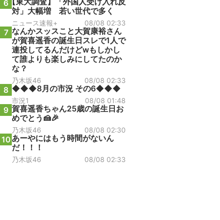
【東大調査】「外国人受け入れ反
6
対」大幅増 若い世代で多く
ニュース速報+
08/08 02:33
なんかスッスこと大賀康裕さん
7
が賀喜遥香の誕生日スレで1人で
連投してるんだけどwもしかし
て誰よりも楽しみにしてたのか
な？
乃木坂46
08/08 02:33
◆◆◆8月の市況 その6◆◆◆
8
市況1
08/08 01:48
賀喜遥香ちゃん25歳の誕生日お
9
めでとう🍰🎉
乃木坂46
08/08 02:30
あーやにはもう時間がないん
10
だ！！！
乃木坂46
08/08 02:33