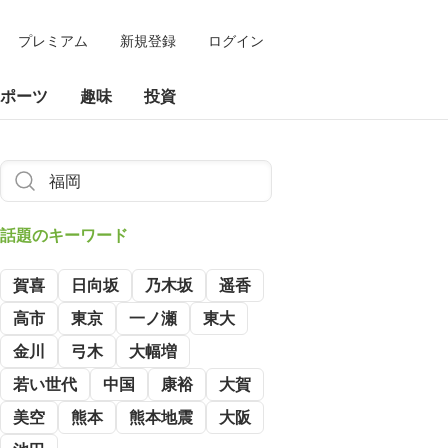
プレミアム
新規登録
ログイン
ポーツ
趣味
投資
話題のキーワード
賀喜
日向坂
乃木坂
遥香
高市
東京
一ノ瀬
東大
金川
弓木
大幅増
若い世代
中国
康裕
大賀
美空
熊本
熊本地震
大阪