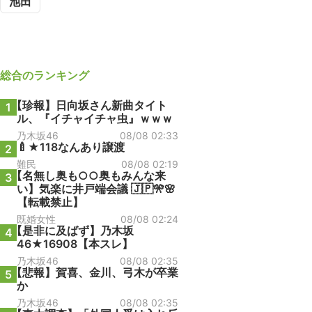
池田
総合
のランキング
【珍報】日向坂さん新曲タイト
1
ル、『イチャイチャ虫』ｗｗｗ
乃木坂46
08/08 02:33
🍼★118なんあり譲渡
2
難民
08/08 02:19
【名無し奥も○○奥もみんな来
3
い】気楽に井戸端会議 🇯🇵🎌🌸
【転載禁止】
既婚女性
08/08 02:24
【是非に及ばず】乃木坂
4
46★16908【本スレ】
乃木坂46
08/08 02:35
【悲報】賀喜、金川、弓木が卒業
5
か
乃木坂46
08/08 02:35