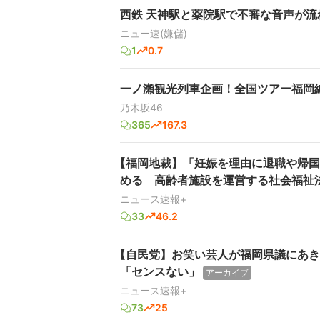
西鉄 天神駅と薬院駅で不審な音声が流
ニュー速(嫌儲)
1
0.7
一ノ瀬観光列車企画！全国ツアー福岡
乃木坂46
365
167.3
【福岡地裁】「妊娠を理由に退職や帰国
める 高齢者施設を運営する社会福祉法
ニュース速報+
33
46.2
【自民党】お笑い芸人が福岡県議にあき
「センスない」
アーカイブ
ニュース速報+
73
25