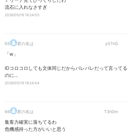
アリーナ見てびっくりしたわ
流石に入れなさすぎ
2026/05/19 18:24:03
65
.
君の名は
y57nG
「w」
IDコロコロしても文体同じだからバレバレだって言ってる
のに…
2026/05/19 18:24:04
66
.
君の名は
T3h0m
集客力確実に落ちてるわ
危機感持った方がいいと思う