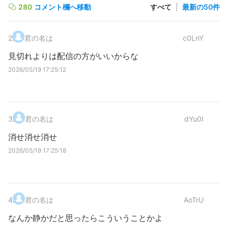
280
コメント欄へ移動
すべて
|
最新の50件
2
.
君の名は
c0LnY
見切れよりは配信の方がいいからな
2026/05/19 17:25:12
3
.
君の名は
dYu0I
消せ消せ消せ
2026/05/19 17:25:18
4
.
君の名は
AoTrU
なんか静かだと思ったらこういうことかよ