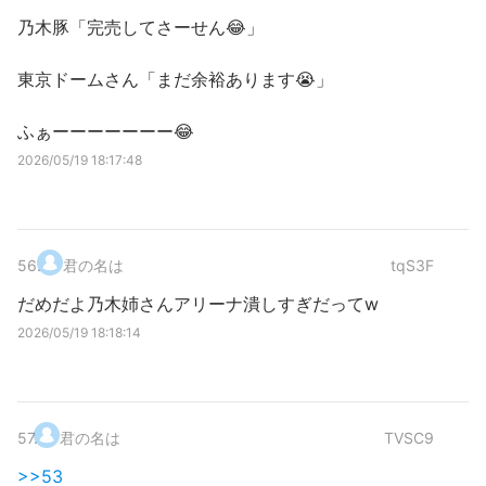
乃木豚「完売してさーせん😂」
東京ドームさん「まだ余裕あります😭」
ふぁーーーーーーー😂
2026/05/19 18:17:48
56
.
君の名は
tqS3F
だめだよ乃木姉さんアリーナ潰しすぎだってw
2026/05/19 18:18:14
57
.
君の名は
TVSC9
>>53