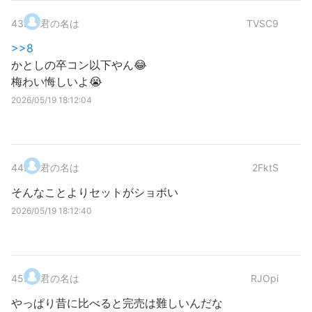
43
.
君の名は
TVSC9
>>8
かとしの卒コン以下やん😂
梅わい悔しいよ😭
2026/05/19 18:12:04
44
.
君の名は
2FktS
そんなことよりセットがショボい
2026/05/19 18:12:40
45
.
君の名は
RJOpi
やっぱり昔に比べると完売は難しいんだな