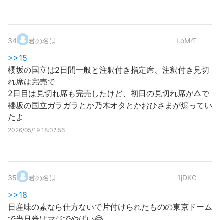
34
.
君の名は
LoMrT
>>15
櫻坂の国立は2日間一般と注釈付き指定席、注釈付き見切
れ席は完売で
2日目は見切れ席も完売したけど、初日の見切れ席が△で
櫻坂の国立ガラガラとか乃木オタとかおひさまが煽ってい
たよ
2026/05/19 18:02:56
35
.
君の名は
1jDKC
>>18
日産味の素なら仕方ないで片付けられたものの東京ドーム
で当日券はマジでやばい😂