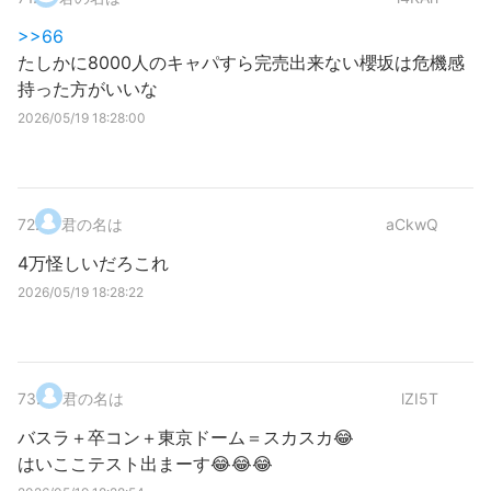
>>66
たしかに8000人のキャパすら完売出来ない櫻坂は危機感
持った方がいいな
2026/05/19 18:28:00
72
.
君の名は
aCkwQ
4万怪しいだろこれ
2026/05/19 18:28:22
73
.
君の名は
lZI5T
バスラ＋卒コン＋東京ドーム＝スカスカ😂
はいここテスト出まーす😂😂😂