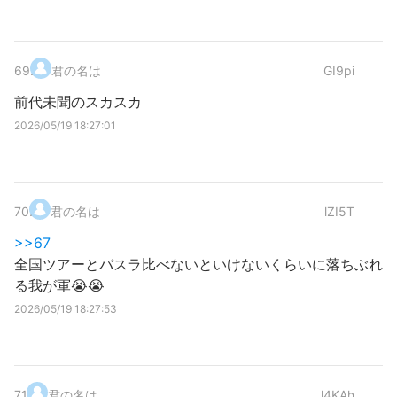
69
.
君の名は
GI9pi
前代未聞のスカスカ
2026/05/19 18:27:01
70
.
君の名は
lZI5T
>>67
全国ツアーとバスラ比べないといけないくらいに落ちぶれ
る我が軍😭😭
2026/05/19 18:27:53
71
.
君の名は
l4KAh