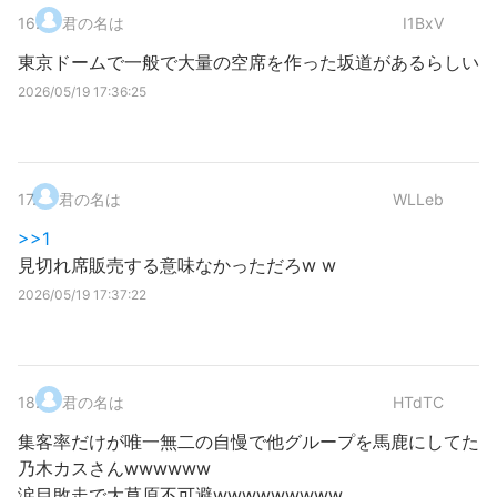
16
.
君の名は
I1BxV
東京ドームで一般で大量の空席を作った坂道があるらしい
2026/05/19 17:36:25
17
.
君の名は
WLLeb
>>1
見切れ席販売する意味なかっただろw w
2026/05/19 17:37:22
18
.
君の名は
HTdTC
集客率だけが唯一無二の自慢で他グループを馬鹿にしてた
乃木カスさんwwwwww
涙目敗走で大草原不可避wwwwwwwww