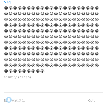
>>1
😭😭😭😭😭😭😭😭😭😭😭😭😭😭😭😭😭😭😭😭😭
😭😭😭😭😭😭😭😭😭😭😭😭😭😭😭😭😭😭😭😭😭
😭😭😭😭😭😭😭😭😭😭😭😭😭😭😭😭😭😭😭😭😭
😭😭😭😭😭😭😭😭😭😭😭😭😭😭😭😭😭😭😭😭😭
😭😭😭😭😭😭😭😭😭😭😭😭😭😭😭😭😭😭😭😭😭
😭😭😭😭😭😭😭😭😭😭😭😭😭😭😭😭😭😭😭😭😭
😭😭😭😭😭😭😭😭😭😭😭😭😭😭😭😭😭😭😭😭😭
😭😭😭😭😭😭😭😭😭😭😭😭😭😭😭😭😭😭😭😭😭
😭😭😭😭😭😭😭😭😭😭😭😭😭😭😭😭😭😭😭😭😭
😭😭😭😭😭😭😭😭😭😭😭😭😭😭😭😭😭😭😭😭😭
😭😭😭😭😭😭😭😭😭😭😭😭😭😭😭😭😭😭😭😭😭
😭😭😭😭😭😭😭😭😭
2026/05/19 17:28:59
8
.
君の名は
KrJIJ