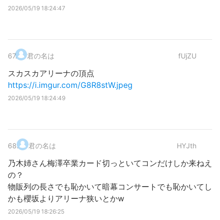
2026/05/19 18:24:47
67
.
君の名は
fUjZU
スカスカアリーナの頂点
https://i.imgur.com/G8R8stW.jpeg
2026/05/19 18:24:49
68
.
君の名は
HYJth
乃木姉さん梅澤卒業カード切っといてコンだけしか来ねえ
の？
物販列の長さでも恥かいて暗幕コンサートでも恥かいてし
かも櫻坂よりアリーナ狭いとかw
2026/05/19 18:26:25