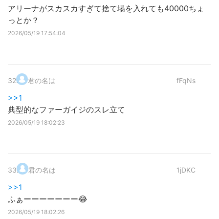
アリーナがスカスカすぎて捨て場を入れても40000ちょ
っとか？
2026/05/19 17:54:04
32
.
君の名は
fFqNs
>>1
典型的なファーガイジのスレ立て
2026/05/19 18:02:23
33
.
君の名は
1jDKC
>>1
ふぁーーーーーーー😂
2026/05/19 18:02:26