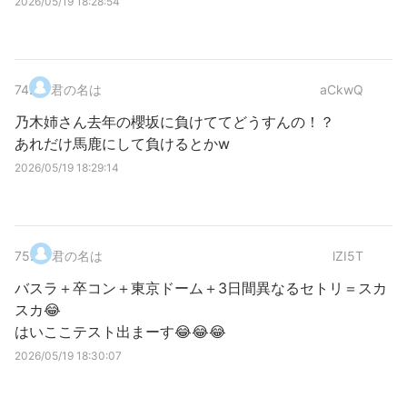
2026/05/19 18:28:54
74
.
君の名は
aCkwQ
乃木姉さん去年の櫻坂に負けててどうすんの！？
あれだけ馬鹿にして負けるとかw
2026/05/19 18:29:14
75
.
君の名は
lZI5T
バスラ＋卒コン＋東京ドーム＋3日間異なるセトリ＝スカ
スカ😂
はいここテスト出まーす😂😂😂
2026/05/19 18:30:07