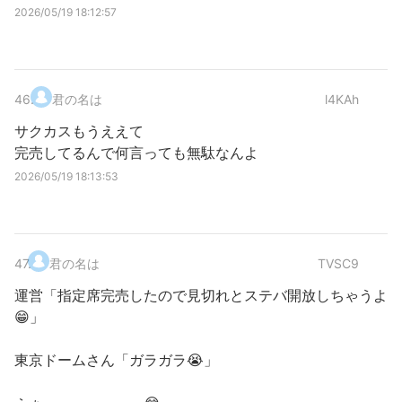
2026/05/19 18:12:57
46
.
君の名は
l4KAh
サクカスもうええて
完売してるんで何言っても無駄なんよ
2026/05/19 18:13:53
47
.
君の名は
TVSC9
運営「指定席完売したので見切れとステバ開放しちゃうよ
😁」
東京ドームさん「ガラガラ😭」