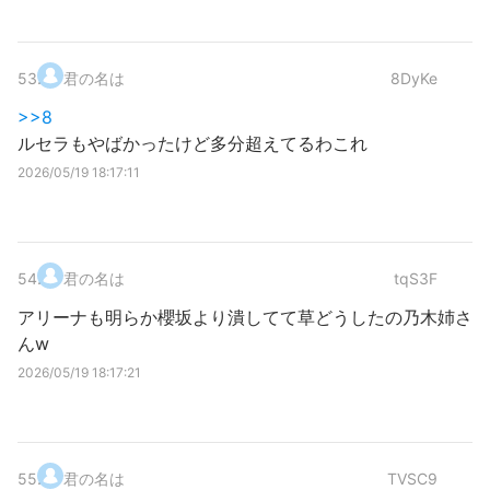
53
.
君の名は
8DyKe
>>8
ルセラもやばかったけど多分超えてるわこれ
2026/05/19 18:17:11
54
.
君の名は
tqS3F
アリーナも明らか櫻坂より潰してて草どうしたの乃木姉さ
んw
2026/05/19 18:17:21
55
.
君の名は
TVSC9