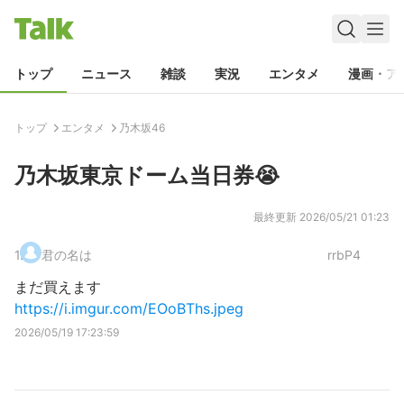
トップ
ニュース
雑談
実況
エンタメ
漫画・ア
トップ
エンタメ
乃木坂46
乃木坂東京ドーム当日券😭
最終更新
2026/05/21 01:23
1
.
君の名は
rrbP4
まだ買えます
https://i.imgur.com/EOoBThs.jpeg
2026/05/19 17:23:59