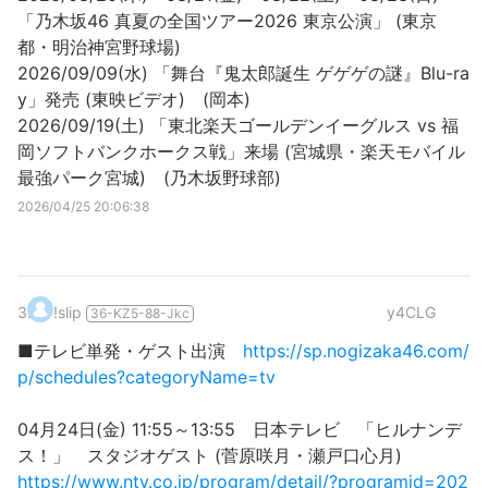
「乃木坂46 真夏の全国ツアー2026 東京公演」 (東京
都・明治神宮野球場)
2026/09/09(水) 「舞台『鬼太郎誕生 ゲゲゲの謎』Blu-ra
y」発売 (東映ビデオ) (岡本)
2026/09/19(土) 「東北楽天ゴールデンイーグルス vs 福
岡ソフトバンクホークス戦」来場 (宮城県・楽天モバイル
最強パーク宮城) (乃木坂野球部)
2026/04/25 20:06:38
3
.
!slip
y4CLG
36-KZ5-88-Jkc
■テレビ単発・ゲスト出演
https://sp.nogizaka46.com/
p/schedules?categoryName=tv
04月24日(金) 11:55～13:55 日本テレビ 「ヒルナンデ
ス！」 スタジオゲスト (菅原咲月・瀬戸口心月)
https://www.ntv.co.jp/program/detail/?programid=202