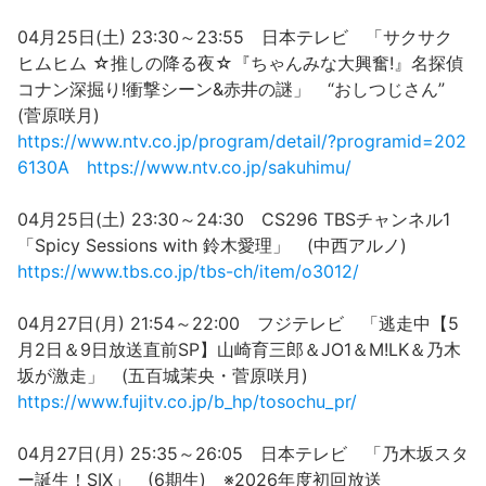
04月25日(土) 23:30～23:55 日本テレビ 「サクサク
ヒムヒム ☆推しの降る夜☆『ちゃんみな大興奮!』名探偵
コナン深掘り!衝撃シーン&赤井の謎」 “おしつじさん”
(菅原咲月)
https://www.ntv.co.jp/program/detail/?programid=202
6130A
https://www.ntv.co.jp/sakuhimu/
04月25日(土) 23:30～24:30 CS296 TBSチャンネル1
「Spicy Sessions with 鈴木愛理」 (中西アルノ)
https://www.tbs.co.jp/tbs-ch/item/o3012/
04月27日(月) 21:54～22:00 フジテレビ 「逃走中【5
月2日＆9日放送直前SP】山崎育三郎＆JO1＆M!LK＆乃木
坂が激走」 (五百城茉央・菅原咲月)
https://www.fujitv.co.jp/b_hp/tosochu_pr/
04月27日(月) 25:35～26:05 日本テレビ 「乃木坂スタ
ー誕生！SIX」 (6期生) ※2026年度初回放送