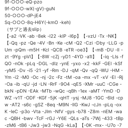
9f-○○○-eQ-pzo
9f-○○○-wX(-gV)-guN
50-○○○-dP-jE4
Sq-○○○-8q-H6Y(-kmO -keh)
（サブと過去slip）
【-a2 -VK -ab -8ek -l22 -kIP -l6p】【-vzU -Tx -NK】
【-Qq -pz -Qe -4V -Bn -Ke -cM -Q2 -Czi -Dby -LLG -p
Um -pQm -m5H -Kcl -QCB -eTR -oe3】【-mB -DU -ll -
zt -9Yg -pVl】【-8W -cZj -yD1 -4YD -a1I】 【-iq -LIs -f
QO -nOk -pLq -DGL -dIz -ynE -yxo -x2 -kkF -GEl -kSf
-yM5 -Dv -i5 -21 -yf -Rm -DJ -qM -Qv -qQ -WU -HM -
Ym -i2 -M0 -Oc -nj -2c -Fz -tM -oa -mx -vT -xV -El -Rj
-Oa -ib -qU -jd -LN -RrF -9O4 -qE5 -XMr -uuC -CGe -
bkN -pDN -EAk -MTb -wQc -qBh -1ex -aMT -YmD -D
WZ -v1T -ODF -KGf -5jK -qHT -ysj -MJ8 -1GC -6Id -cp
w -AT2 -s6c -gSZ -8eq -M9N -IIG -KwJ -cJn -pLq -ox
K -IeC -p3o -Vta -JIm -NfV -gys -b78 -Z8m -nEM -wa
c -QBH -bwv -TcF -rGJ -Y6E -QLs -aTs -7Wj -433 -tBp
-zM6 -tB6 -Jw3 -jw3 -NqG -kLa】【-0K -mx- -U7o -7