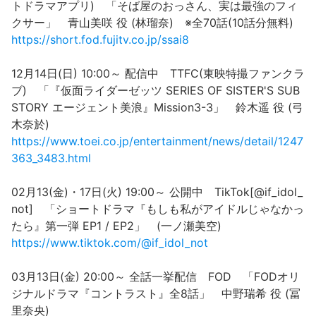
トドラマアプリ) 「そば屋のおっさん、実は最強のフィ
クサー」 青山美咲 役 (林瑠奈) ※全70話(10話分無料)
https://short.fod.fujitv.co.jp/ssai8
12月14日(日) 10:00～ 配信中 TTFC(東映特撮ファンクラ
ブ) 「『仮面ライダーゼッツ SERIES OF SISTER'S SUB
STORY エージェント美浪』Mission3-3」 鈴木遥 役 (弓
木奈於)
https://www.toei.co.jp/entertainment/news/detail/1247
363_3483.html
02月13(金)・17日(火) 19:00～ 公開中 TikTok[@if_idol_
not] 「ショートドラマ『もしも私がアイドルじゃなかっ
たら』第一弾 EP1 / EP2」 (一ノ瀬美空)
https://www.tiktok.com/@if_idol_not
03月13日(金) 20:00～ 全話一挙配信 FOD 「FODオリ
ジナルドラマ『コントラスト』全8話」 中野瑞希 役 (冨
里奈央)