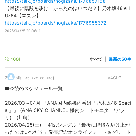
https://talk.jp/boards/nogizaka/1776857158
【最後に階段を駆け上がったのはいつだ？】乃木坂46★1
6784【本スレ】
https://talk.jp/boards/nogizaka/1776955372
2026/04/25 20:06:11
1001
すべて
|
最新の50件
2
.
!slip
y4CLG
36-KZ5-88-Jkc
■今後のスケジュール一覧
2026/03～04月 「ANA国内線機内番組『乃木坂46 Speci
al』」 (ANA SKY CHANNEL 機内シートモニター/アプ
リ) (川﨑)
2026/04/25(土) 「41stシングル『最後に階段を駆け上が
ったのはいつだ？』発売記念オンラインミート＆グリート