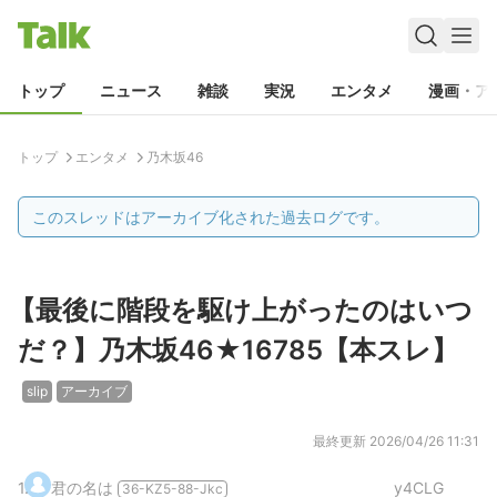
トップ
ニュース
雑談
実況
エンタメ
漫画・ア
トップ
エンタメ
乃木坂46
このスレッドはアーカイブ化された過去ログです。
【最後に階段を駆け上がったのはいつ
だ？】乃木坂46★16785【本スレ】
slip
アーカイブ
最終更新
2026/04/26 11:31
1
.
君の名は
y4CLG
36-KZ5-88-Jkc