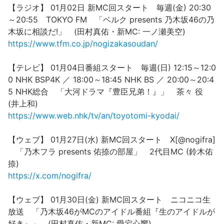
【ラジオ】 01月02日 新MC回スタート 毎週(金) 20:30
～20:55 TOKYO FM 「ベルク presents 乃木坂46の乃
木坂に相談だ!」 (田村真佑・新MC: 一ノ瀬美空)
https://www.tfm.co.jp/nogizakasoudan/
【テレビ】 01月04日番組スタート 毎週(日) 12:15～12:0
0 NHK BSP4K ／ 18:00～18:45 NHK BS ／ 20:00～20:4
5 NHK総合 「大河ドラマ『豊臣兄弟！』」 茶々 役
(井上和)
https://www.web.nhk/tv/an/toyotomi-kyodai/
【ウェブ】 01月27日(水) 新MC回スタート X[@nogifra]
「乃木フラ presents 佑捺の部屋」 2代目MC (鈴木佑
捺)
https://x.com/nogifra/
【ウェブ】 01月30日(金) 新MC回スタート ニコニコ生
放送 「乃木坂46がMCのアイドル番組『生のアイドルが
好き』」 (田村真佑・新MC: 愛宕心響)