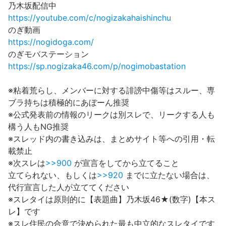
乃木坂配信中
https://youtube.com/c/nogizakahaishinchu
のぎ動画
https://nogidoga.com/
のぎモバステーション
https://sp.nogizaka46.com/p/nogimobastation
※粘着荒らし、メンバーに対する誹謗中傷等はスルー、専
ブラ持ちは積極的にあぼーん推奨
※公式発表前の情報のリークは別スレで、リークする人も
構う人もNG推奨
※スレッド内の書き込みは、まとめサイト等への引用・転
載禁止
※次スレは
>>900
が宣言をしてから立てること
立てられない、もしくは
>>920
までに立たない場合は、
代行宣言した人が立ててください
※スレタイは原則的に【表題曲】乃木坂46★(数字)【本ス
レ】です
※スレ住民の合意で決められた最も中立的なスレタイです