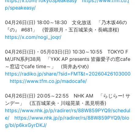
https://x.com/TokyoSpeakeasy
https://www.tfm.co.j
p/speakeasy/
04月26日(日) 18:00～18:30 文化放送 「乃木坂46の
『の』 #681」 (菅原咲月・五百城茉央・長嶋凛桜)
https://x.com/nogi_joqr/
04月26日(日)・05月03日(日) 10:30～10:55 TOKYO F
M/JFN系列38局 「YKK AP presents 皆藤愛子の窓cafe
～窓辺でcafe time～」 (筒井あやめ)
https://radiko.jp/share/?sid=FMT&t=20260426103000
https://www.tfm.co.jp/madocafe/
04月26日(日) 20:05～22:55 NHK AM 「らじらー! サ
ンデー」 (五百城茉央・川端晃菜・黒見明香)
https://www.nhk.jp/p/radirer/rs/88W859PYQ9/schedul
e/
https://www.nhk.jp/p/radirer/rs/88W859PYQ9/blo
g/bl/p6kxGyrDKJ/