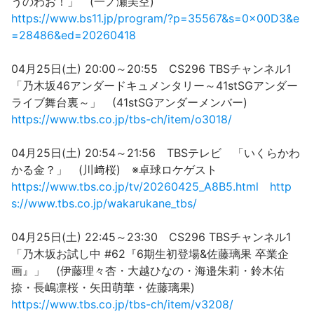
うのわお！」 (一ノ瀬美空)
https://www.bs11.jp/program/?p=35567&s=0x00D3&e
=28486&ed=20260418
04月25日(土) 20:00～20:55 CS296 TBSチャンネル1
「乃木坂46アンダードキュメンタリー～41stSGアンダー
ライブ舞台裏～」 (41stSGアンダーメンバー)
https://www.tbs.co.jp/tbs-ch/item/o3018/
04月25日(土) 20:54～21:56 TBSテレビ 「いくらかわ
かる金？」 (川﨑桜) ※卓球ロケゲスト
https://www.tbs.co.jp/tv/20260425_A8B5.html
http
s://www.tbs.co.jp/wakarukane_tbs/
04月25日(土) 22:45～23:30 CS296 TBSチャンネル1
「乃木坂お試し中 #62『6期生初登場&佐藤璃果 卒業企
画』」 (伊藤理々杏・大越ひなの・海邉朱莉・鈴木佑
捺・長嶋凛桜・矢田萌華・佐藤璃果)
https://www.tbs.co.jp/tbs-ch/item/v3208/