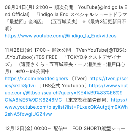
08月04日(月) 21:00～ 順次公開 YouTube[@indigo la E
nd Official] 「indigo la End スペシャルショートドラマ
『最愁回』全3話」 (五百城茉央) ※《最終3話更新日不
明》
https://www.youtube.com/@indigo_la_End/videos
11月28日(金) 17:00～ 順次公開 TVer/YouTube[@TBS公
式YouTuboo]/TBS FREE 「TOKYOネクストデザイナー
ズ」 (遠藤さくら・五百城茉央・一ノ瀬美空・瀬戸口心
月) ※#0～#4公開中
https://x.com/nextdesigners
〔TVer〕
https://tver.jp/ser
ies/srslh8jdvu
〔TBS公式 YouTuboo〕
https://www.yout
ube.com/@tbspr/search?query=%E4%B9%83%E6%9
C%A8%E5%9D%8246MC
〔東京都産業労働局〕
https://
www.youtube.com/playlist?list=PLxaxQKAutgtjm9XWh
2sNA5fxwglUGZ4vw
12月12日(金) 00:00～ 配信中 FOD SHORT(縦型ショー