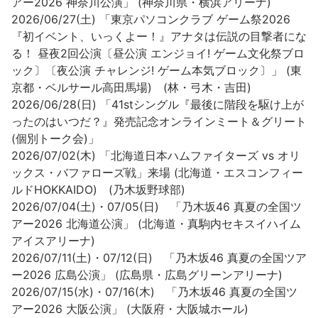
アー2026 神奈川公演」 (神奈川県・横浜アリーナ)
2026/06/27(土) 「東京パソコンクラブ ゲーム祭2026
『初イベント、いっくよー！』アナタは伝説の目撃者にな
る！ 昼夜2回公演〔昼公演 エンジョイ! ゲーム文化祭ブロ
ック〕〔夜公演 チャレンジ! ゲーム本気ブロック〕」 (東
京都・ベルサール高田馬場) (林・弓木・吉田)
2026/06/28(日) 「41stシングル『最後に階段を駆け上が
ったのはいつだ？』発売記念オンラインミート＆グリート
(個別トーク会)」
2026/07/02(木) 「北海道日本ハムファイターズ vs オリ
ックス・バファローズ戦」来場 (北海道・エスコンフィー
ルドHOKKAIDO) (乃木坂野球部)
2026/07/04(土)・07/05(日) 「乃木坂46 真夏の全国ツ
アー2026 北海道公演」 (北海道・真駒内セキスイハイム
アイスアリーナ)
2026/07/11(土)・07/12(日) 「乃木坂46 真夏の全国ツア
ー2026 広島公演」 (広島県・広島グリーンアリーナ)
2026/07/15(水)・07/16(木) 「乃木坂46 真夏の全国ツ
アー2026 大阪公演」 (大阪府・大阪城ホール)