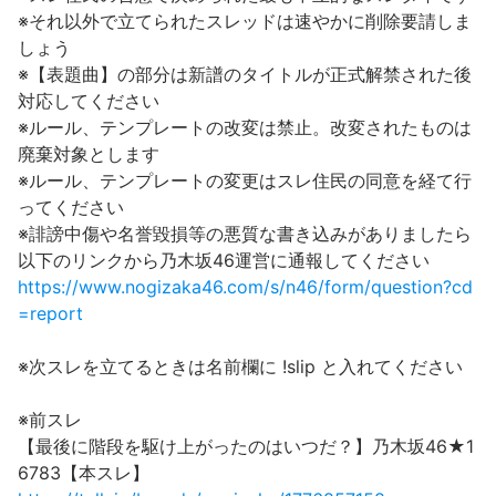
※それ以外で立てられたスレッドは速やかに削除要請しま
しょう
※【表題曲】の部分は新譜のタイトルが正式解禁された後
対応してください
※ルール、テンプレートの改変は禁止。改変されたものは
廃棄対象とします
※ルール、テンプレートの変更はスレ住民の同意を経て行
ってください
※誹謗中傷や名誉毀損等の悪質な書き込みがありましたら
以下のリンクから乃木坂46運営に通報してください
https://www.nogizaka46.com/s/n46/form/question?cd
=report
※次スレを立てるときは名前欄に !slip と入れてください
※前スレ
【最後に階段を駆け上がったのはいつだ？】乃木坂46★1
6783【本スレ】