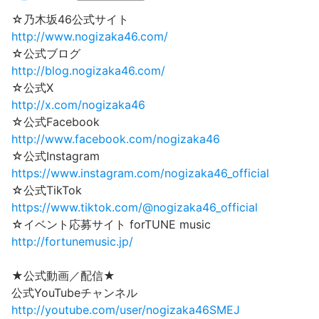
☆乃木坂46公式サイト
http://www.nogizaka46.com/
☆公式ブログ
http://blog.nogizaka46.com/
☆公式X
http://x.com/nogizaka46
☆公式Facebook
http://www.facebook.com/nogizaka46
☆公式Instagram
https://www.instagram.com/nogizaka46_official
☆公式TikTok
https://www.tiktok.com/@nogizaka46_official
☆イベント応募サイト forTUNE music
http://fortunemusic.jp/
★公式動画／配信★
公式YouTubeチャンネル
http://youtube.com/user/nogizaka46SMEJ