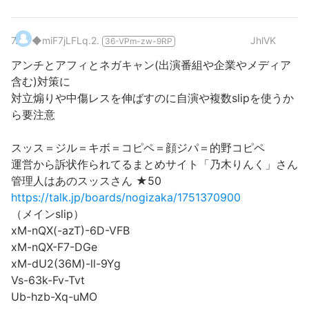
7
.
◆miF7jLFLq.2.
JhlVK
36-VPm-zw-9RP
アンチとアフィとネガキャン(出演番組や企業やメディア
含む)対策に
対立煽りや中傷レスを伸ばすのに自演や複数slipを使うか
ら要注意
スッス＝ジル＝キボ＝コピペ＝顔ジパ＝的野コピペ
運営から訴状作られてるまとめサイト「乃木りんく」さん
管理人はあのスッスさん ★50
https://talk.jp/boards/nogizaka/1751370900
（メインslip）
xM-nQX(-azT)-6D-VFB
xM-nQX-F7-DGe
xM-dU2(36M)-ll-9Yg
Vs-63k-Fv-Tvt
Ub-hzb-Xq-uMO