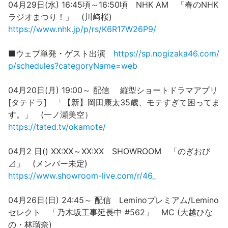
04月29日(水) 16:45頃～16:50頃 NHK AM 「春のNHK
ラジオまつり！」 (川﨑桜)
https://www.nhk.jp/p/rs/K6R17W26P9/
■ウェブ単発・ゲスト出演
https://sp.nogizaka46.com/
p/schedules?categoryName=web
04月20日(月) 19:00～ 配信 縦型ショートドラマアプリ
[タテドラ] 「【新】岡田康太35歳、モテすぎて困ってま
す。」 (一ノ瀬美空）
https://tated.tv/okamote/
04月2 日() XX:XX～XX:XX SHOWROOM 「のぎおび
⊿」 (メンバー未定)
https://www.showroom-live.com/r/46_
04月26日(日) 24:45～ 配信 Leminoプレミアム/Lemino
セレクト 「乃木坂工事延長中 #562」 MC (大越ひな
の・林瑠奈)