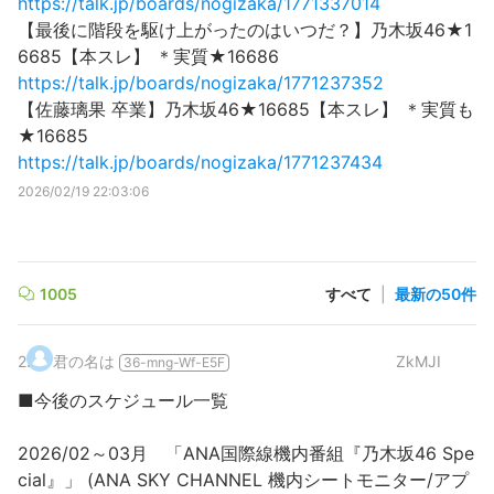
https://talk.jp/boards/nogizaka/1771337014
【最後に階段を駆け上がったのはいつだ？】乃木坂46★1
6685【本スレ】 ＊実質★16686
https://talk.jp/boards/nogizaka/1771237352
【佐藤璃果 卒業】乃木坂46★16685【本スレ】 ＊実質も
★16685
https://talk.jp/boards/nogizaka/1771237434
2026/02/19 22:03:06
1005
すべて
|
最新の50件
2
.
君の名は
ZkMJI
36-mng-Wf-E5F
■今後のスケジュール一覧
2026/02～03月 「ANA国際線機内番組『乃木坂46 Spe
cial』」 (ANA SKY CHANNEL 機内シートモニター/アプ