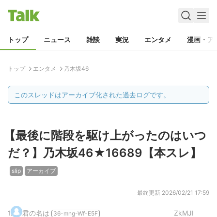
トップ
ニュース
雑談
実況
エンタメ
漫画・ア
トップ
エンタメ
乃木坂46
このスレッドはアーカイブ化された過去ログです。
【最後に階段を駆け上がったのはいつ
だ？】乃木坂46★16689【本スレ】
slip
アーカイブ
最終更新
2026/02/21 17:59
1
.
君の名は
ZkMJI
36-mng-Wf-E5F