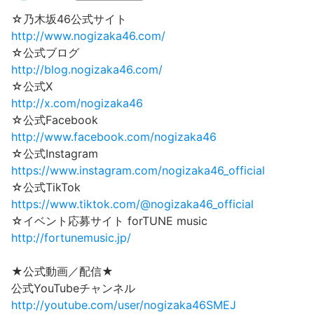
☆乃木坂46公式サイト
http://www.nogizaka46.com/
☆公式ブログ
http://blog.nogizaka46.com/
☆公式X
http://x.com/nogizaka46
☆公式Facebook
http://www.facebook.com/nogizaka46
☆公式Instagram
https://www.instagram.com/nogizaka46_official
☆公式TikTok
https://www.tiktok.com/@nogizaka46_official
☆イベント応募サイト forTUNE music
http://fortunemusic.jp/
★公式動画／配信★
公式YouTubeチャンネル
http://youtube.com/user/nogizaka46SMEJ