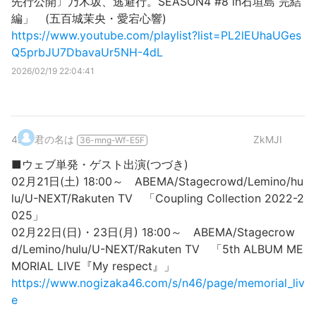
先行公開〕乃木坂、逃避行。SEASON4 #8 in石垣島 完結
編」 (五百城茉央・愛宕心響)
https://www.youtube.com/playlist?list=PL2lEUhaUGes
Q5prbJU7DbavaUr5NH-4dL
2026/02/19 22:04:41
4
.
君の名は
ZkMJI
36-mng-Wf-E5F
■ウェブ単発・ゲスト出演(つづき)
02月21日(土) 18:00～ ABEMA/Stagecrowd/Lemino/hu
lu/U-NEXT/Rakuten TV 「Coupling Collection 2022-2
025」
02月22日(日)・23日(月) 18:00～ ABEMA/Stagecrow
d/Lemino/hulu/U-NEXT/Rakuten TV 「5th ALBUM ME
MORIAL LIVE『My respect』」
https://www.nogizaka46.com/s/n46/page/memorial_liv
e