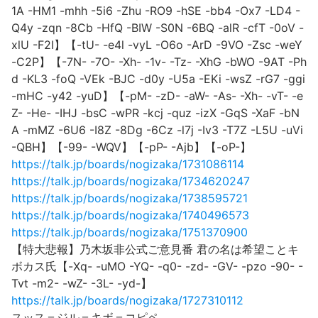
1A -HM1 -mhh -5i6 -Zhu -RO9 -hSE -bb4 -Ox7 -LD4 -
Q4y -zqn -8Cb -HfQ -BIW -S0N -6BQ -alR -cfT -0oV -
xlU -F2I】【-tU- -e4l -vyL -O6o -ArD -9VO -Zsc -weY
-C2P】【-7N- -7O- -Xh- -1v- -Tz- -XhG -bWO -9AT -Ph
d -KL3 -foQ -VEk -BJC -d0y -U5a -EKi -wsZ -rG7 -ggi
-mHC -y42 -yuD】【-pM- -zD- -aW- -As- -Xh- -vT- -e
Z- -He- -IHJ -bsC -wPR -kcj -quz -izX -GqS -XaF -bN
A -mMZ -6U6 -I8Z -8Dg -6Cz -l7j -Iv3 -T7Z -L5U -uVi
-QBH】【-99- -WQV】【-pP- -Ajb】【-oP-】
https://talk.jp/boards/nogizaka/1731086114
https://talk.jp/boards/nogizaka/1734620247
https://talk.jp/boards/nogizaka/1738595721
https://talk.jp/boards/nogizaka/1740496573
https://talk.jp/boards/nogizaka/1751370900
【特大悲報】乃木坂非公式ご意見番 君の名は希望ことキ
ボカス氏【-Xq- -uMO -YQ- -q0- -zd- -GV- -pzo -90- -
Tvt -m2- -wZ- -3L- -yd-】
https://talk.jp/boards/nogizaka/1727310112
スッス＝ジル＝キボ＝コピペ