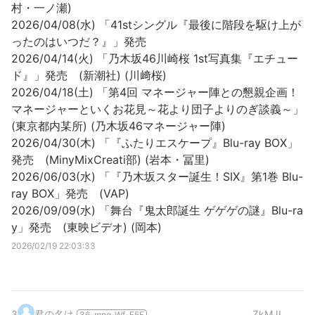
村・一ノ瀬)
2026/04/08(水) 「41stシングル『最後に階段を駆け上が
ったのはいつだ？』」発売
2026/04/14(火) 「乃木坂46川崎桜 1st写真集『エチュー
ド』」発売 (新潮社) (川﨑桜)
2026/04/18(土) 「第4回 マネージャー陣との懇親企画！
マネージャーといくお花見～花より団子よりのぎ談義～」
(東京都内某所) (乃木坂46マネージャー陣)
2026/04/30(木) 「『ふたりエスケープ』Blu-ray BOX」
発売 (MinyMixCreati部) (岩本・冨里)
2026/06/03(水) 「『乃木坂スター誕生！SIX』第1巻 Blu-
ray BOX」発売 (VAP)
2026/09/09(水) 「舞台『鬼太郎誕生 ゲゲゲの謎』Blu-ra
y」発売 (東映ビデオ) (岡本)
2026/02/19 22:03:33
3
.
君の名は
ZkMJI
36-mng-Wf-E5F