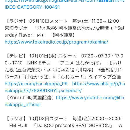
https://www.hulu.jp/nogizaka-star-is-born/assets?ht=V
IDEO_CATEGORY-100491
【ラジオ】 05月10日スタート 毎週(土) 11:30～12:00
東海ラジオ 「乃木坂46 岡本姫奈のおかひな時間 (「Sat
urday Flavor」内)」 (岡本姫奈)
https://www.tokairadio.co.jp/program/okahina/
【テレビ】 10月01日(水) スタート 07:20～07:30・17:0
0～17:10 NHK Eテレ 「アニメ はなかっぱ」 まおり
ん役 (五百城茉央)・さくにゃん役 (川﨑桜) ※全5話(月1
ペース)「はなかっぱ」×「らじらー！」タイアップ企画
https://x.com/hanakappa_PR
https://www.nhk.jp/p/ha
nakappa/ts/762861KRYL/schedule/
〔YouTube時間差配信〕
https://www.youtube.com/@ha
nakappa_official
【ラジオ】 10月03日スタート 毎週(金) 20:00～20:56
FM FUJI 「DJ KOO presents BEAT GOES ON」 A