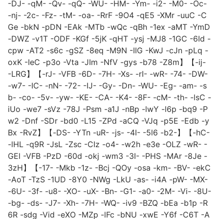
-DJ- -qM- -Qv- -qQ- -WU- -HM- -Ym- -i2- -M0- -Oc-
-nj- -2c- -Fz- -tM- -oa- -RrF -9O4 -qE5 -XMr -uuC -C
Ge -bkN -pDN -EAk -MTb -wQc -qBh -1ex -aMT -YmD
-DWZ -v1T -ODF -KGf -5jK -qHT -ysj -MJ8 -1GC -6Id -
cpw -AT2 -s6c -gSZ -8eq -M9N -IIG -KwJ -cJn -pLq -
oxK -IeC -p3o -Vta -JIm -NfV -gys -b78 -Z8m】【-ij-
-LRG】【-rJ- -VFB -6D- -7H- -Xs- -rI- -wR- -74- -DW-
-w7- -IC- -nN- -72- -IJ- -Gy- -Dn- -WU- -Eg- -am- -s
b- -co- -5v- -yw- -KE- -CA- -K4- -8F- -cM- -th- -lsC -
iUo -we7 -sVz -78J -Psm -a1J -nBp -lwY -l6p -bq9 -P
w2 -Dnf -SDr -bd0 -L15 -ZPd -aCQ -VJq -p5E -Edb -y
Bx -RvZ】【-DS- -YTn -uR- -js- -4I- -5l6 -b2-】【-hC-
-lHL -q9R -JsL -Zsc -CIz -o4- -w2h -e3e -OLZ -wR- -
GEl -VFB -PzD -60d -okj -wm3 -3I- -PHS -MAr -8Je -
3zH】【-17- -Mkb -1z- -Bcj -QOy -osa -km- -BV- -ekC
-AoT -TzS -1UD -8Y0 -NWg -LkU -as- -i4A -pW- -MX-
-6U- -3f- -u8- -XO- -uX- -Bn- -G1- -a0- -2M- -Vi- -8U-
-bg- -ds- -J7- -Xh- -7H- -WQ- -iv9 -BZQ -bEa -b1p -R
6R -sdg -Vid -eXO -MZp -lFc -bNU -xwE -Y6f -C6T -A