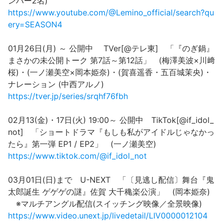
ンバー2名)
https://www.youtube.com/@Lemino_official/search?qu
ery=SEASON4
01月26日(月) ～ 公開中 TVer[@テレ東] 「『のぎ鍋』
まさかの未公開トーク 第7話～第12話」 (梅澤美波×川﨑
桜)・(一ノ瀬美空×岡本姫奈)・(賀喜遥香・五百城茉央)・
ナレーション (中西アルノ)
https://tver.jp/series/srqhf76fbh
02月13(金)・17日(火) 19:00～ 公開中 TikTok[@if_idol_
not] 「ショートドラマ『もしも私がアイドルじゃなかっ
たら』第一弾 EP1 / EP2」 (一ノ瀬美空)
https://www.tiktok.com/@if_idol_not
03月01日(日)まで U-NEXT 「〔見逃し配信〕舞台『鬼
太郎誕生 ゲゲゲの謎』佐賀 大千穐楽公演」 (岡本姫奈)
※マルチアングル配信(スイッチング映像／全景映像)
https://www.video.unext.jp/livedetail/LIV0000012104