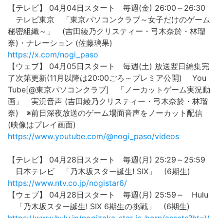
【テレビ】 04月04日スタート 毎週(金) 26:00～26:30
テレビ東京 「東京パソコンクラブ～女子だけのゲーム
秘密組織～」 (吉田綾乃クリスティー・弓木奈於・林瑠
奈)・ナレーション (佐藤璃果)
https://x.com/nogi_paso
【ウェブ】 04月05日スタート 毎週(土) 放送翌日編集完
了次第更新(11月以降は20:00ごろ～プレミア公開) You
Tube[@東京パソコンクラブ] 「ノーカットゲーム実況動
画」 実況音声 (吉田綾乃クリスティー・弓木奈於・林瑠
奈) ※前日深夜放送のゲーム場面音声をノーカット配信
(映像はプレイ画面)
https://www.youtube.com/@nogi_paso/videos
【テレビ】 04月28日スタート 毎週(月) 25:29～25:59
日本テレビ 「乃木坂スター誕生! SIX」 (6期生)
https://www.ntv.co.jp/nogistar6/
【ウェブ】 04月28日スタート 毎週(月) 25:59～ Hulu
「乃木坂スター誕生! SIX 6期生の挑戦」 (6期生)