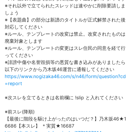
※それ以外で立てられたスレッドは速やかに削除要請しま
しょう
※【表題曲】の部分は新譜のタイトルが正式解禁された後
対応してください
※ルール、テンプレートの改変は禁止。改変されたものは
廃棄対象とします
※ルール、テンプレートの変更はスレ住民の同意を経て行
ってください
※誹謗中傷や名誉毀損等の悪質な書き込みがありましたら
以下のリンクから乃木坂46運営に通報してください
https://www.nogizaka46.com/s/n46/form/question?cd
=report
※次スレを立てるときは名前欄に !slip と入れてください
※前スレ(降順)
【最後に階段を駆け上がったのはいつだ？】乃木坂46★1
6686【本スレ】 ＊実質★16687