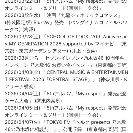
2026/03/22(日) 「5thアルバム『My respect』発売記念
オンラインミート＆グリート(個別トーク会)」
2026/03/25(水) 「映画『九龍ジェネリックロマンス』
(特装限定版) Blu-ray」発売 (バンダイナムコフィルムワ
ークス) (梅澤)
2026/03/28(土) 「SCHOOL OF LOCK! 20th Anniversar
y MY GENERATION 2026 supported by マイナビ」 (東
京都・東京ガーデンシアター) (井上・賀喜)
2026/03月ごろ 「セブン-イレブン×乃木坂46 10周年キ
ャンペーン 乃木坂46 お買い物イベント」 (東京都内某所)
2026/04/03(金) 「CENTRAL MUSIC & ENTERTAINMEN
T FESTIVAL 2026『CENTRAL STAGE』」 (神奈川県・K
アリーナ横浜)
2026/04/04(土) 「5thアルバム『My respect』発売記念
ゲーム大会」 (関東内某所)
2026/04/05(日) 「5thアルバム『My respect』発売記念
オンラインミート＆グリート(個別トーク会)」
2026/04/07(火) 「TOKYO FM『ベルク presents 乃木坂
46の乃木坂に相談だ！』」公開収録 (東京都内某所) (田