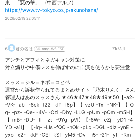
東 「惡の華」 (中西アルノ)
https://www.tv-tokyo.co.jp/akunohana/
2026/02/19 22:05:11
6
.
君の名は
ZkMJI
36-mng-Wf-E5F
アンチとアフィとネガキャン対策に
対立煽りや中傷レスを伸ばすのに自演も使うから要注意
スッス＝ジル＝キボ＝コピペ
運営から訴状作られてるまとめサイト「乃木りんく」さん
管理人はあのスッスさん ★46★47★48★49★50【-a2-
-VK- -ab- -8ek -l22 -kIP -l6p】【-vzU -Tx- -NK-】【-Q
q- -pz- -Qe- -4V- -Czi -Dby -LLG -pUm -pQm -m5H】
【-mB- -DU- -ll- -zt- -9Yg -pVl】【-8W- -cZj- -yD1 -4
YD -a1I】 【-iq- -LIs -fQO -nOk -pLq -DGL -dIz -ynE -
yxo -x2- -kkF -GEl -kSf -yM5 -Dv- -i5- -21- -yf- -Rm-