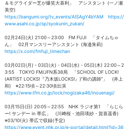
＆モグライダー芝が爆笑大喜利」 アシスタント (一ノ瀬
美空)
https://bangumi.org/tv_events/AlSAgY4bYAM
https://
www.asahi.co.jp/sp/syokunin_zukan/
02月24日(火) 21:00～23:00 FM FUJI 「タイムちゃ
ん」 02月マンスリーアシスタント (海邉朱莉)
https://x.com/fmfuji_timechan
03月02日(月)・03日(火)・04日(水)・05日(木) 22:00～2
3:55 TOKYO FM/JFN系38局 「SCHOOL OF LOCK!
(ARTIST LOCKS!『乃木坂LOCKS!』)“和の講師”」 (井上
和) ※22:15頃～22:30頃出演
https://www.tfm.co.jp/lock/nogizaka46/inouenagi/
03月15日(日) 20:05～22:55 NHK ラジオ第1 「らじら
ー! サンデー in 帯広」 (川﨑桜・池田瑛紗・賀喜遥香)
※03/10(火) 帯広で収録(予定)
https://www.event.nhk.or.jp/e-portal/detail.html?id=36