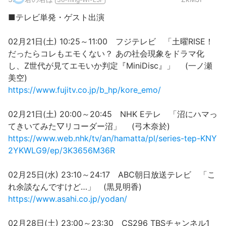
■テレビ単発・ゲスト出演
02月21日(土) 10:25～11:00 フジテレビ 「土曜RISE！
だったらコレもエモくない？ あの社会現象をドラマ化
し、Z世代が見てエモいか判定『MiniDisc』」 (一ノ瀬
美空)
https://www.fujitv.co.jp/b_hp/kore_emo/
02月21日(土) 20:00～20:45 NHK Eテレ 「沼にハマっ
てきいてみた▽リコーダー沼」 (弓木奈於)
https://www.web.nhk/tv/an/hamatta/pl/series-tep-KNY
2YKWLG9/ep/3K3656M36R
02月25日(水) 23:10～24:17 ABC朝日放送テレビ 「こ
れ余談なんですけど…」 (黒見明香)
https://www.asahi.co.jp/yodan/
02月28日(土) 23:00～23:30 CS296 TBSチャンネル1