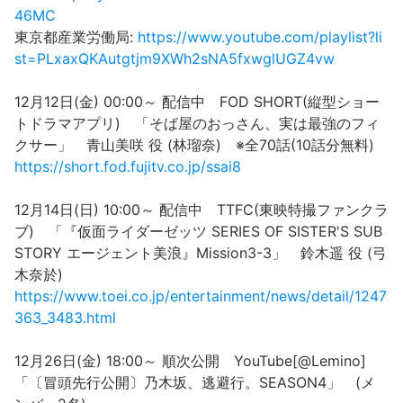
46MC
東京都産業労働局:
https://www.youtube.com/playlist?li
st=PLxaxQKAutgtjm9XWh2sNA5fxwglUGZ4vw
12月12日(金) 00:00～ 配信中 FOD SHORT(縦型ショー
トドラマアプリ) 「そば屋のおっさん、実は最強のフィ
クサー」 青山美咲 役 (林瑠奈) ※全70話(10話分無料)
https://short.fod.fujitv.co.jp/ssai8
12月14日(日) 10:00～ 配信中 TTFC(東映特撮ファンクラ
ブ) 「『仮面ライダーゼッツ SERIES OF SISTER'S SUB
STORY エージェント美浪』Mission3-3」 鈴木遥 役 (弓
木奈於)
https://www.toei.co.jp/entertainment/news/detail/1247
363_3483.html
12月26日(金) 18:00～ 順次公開 YouTube[@Lemino]
「〔冒頭先行公開〕乃木坂、逃避行。SEASON4」 (メ