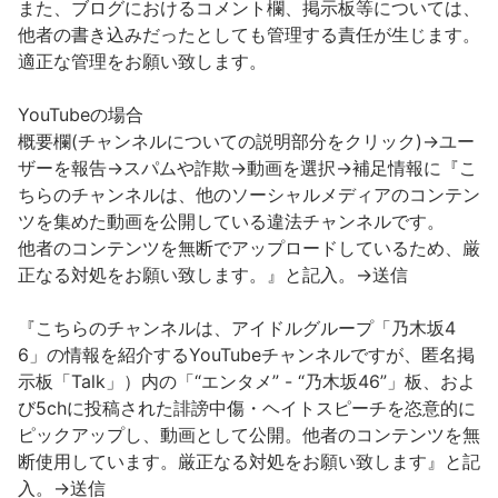
また、ブログにおけるコメント欄、掲示板等については、
他者の書き込みだったとしても管理する責任が生じます。
適正な管理をお願い致します。
YouTubeの場合
概要欄(チャンネルについての説明部分をクリック)→ユー
ザーを報告→スパムや詐欺→動画を選択→補足情報に『こ
ちらのチャンネルは、他のソーシャルメディアのコンテン
ツを集めた動画を公開している違法チャンネルです。
他者のコンテンツを無断でアップロードしているため、厳
正なる対処をお願い致します。』と記入。→送信
『こちらのチャンネルは、アイドルグループ「乃木坂4
6」の情報を紹介するYouTubeチャンネルですが、匿名掲
示板「Talk」）内の「“エンタメ” - “乃木坂46”」板、およ
び5chに投稿された誹謗中傷・ヘイトスピーチを恣意的に
ピックアップし、動画として公開。他者のコンテンツを無
断使用しています。厳正なる対処をお願い致します』と記
入。→送信