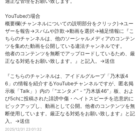
適正な管理をお願い致します。
YouTubeの場合
概要欄(チャンネルについての説明部分をクリック)→ユー
ザーを報告→スパムや詐欺→動画を選択→補足情報に『こ
ちらのチャンネルは、他のソーシャルメディアのコンテン
ツを集めた動画を公開している違法チャンネルです。
他者のコンテンツを無断でアップロードしているため、厳
正なる対処をお願い致します。』と記入。→送信
『こちらのチャンネルは、アイドルグループ「乃木坂4
6」の情報を紹介するYouTubeチャンネルですが、匿名掲
示板「Talk」）内の「“エンタメ” - “乃木坂46”」板、およ
び5chに投稿された誹謗中傷・ヘイトスピーチを恣意的に
ピックアップし、動画として公開。他者のコンテンツを無
断使用しています。厳正なる対処をお願い致します』と記
入。→送信
2025/12/31 23:01:32