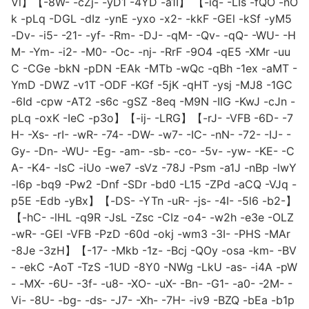
Vl】【-8W- -cZj- -yD1 -4YD -a1I】 【-iq- -LIs -fQO -nO
k -pLq -DGL -dIz -ynE -yxo -x2- -kkF -GEl -kSf -yM5
-Dv- -i5- -21- -yf- -Rm- -DJ- -qM- -Qv- -qQ- -WU- -H
M- -Ym- -i2- -M0- -Oc- -nj- -RrF -9O4 -qE5 -XMr -uu
C -CGe -bkN -pDN -EAk -MTb -wQc -qBh -1ex -aMT -
YmD -DWZ -v1T -ODF -KGf -5jK -qHT -ysj -MJ8 -1GC
-6Id -cpw -AT2 -s6c -gSZ -8eq -M9N -IIG -KwJ -cJn -
pLq -oxK -IeC -p3o】【-ij- -LRG】【-rJ- -VFB -6D- -7
H- -Xs- -rI- -wR- -74- -DW- -w7- -IC- -nN- -72- -IJ- -
Gy- -Dn- -WU- -Eg- -am- -sb- -co- -5v- -yw- -KE- -C
A- -K4- -lsC -iUo -we7 -sVz -78J -Psm -a1J -nBp -lwY
-l6p -bq9 -Pw2 -Dnf -SDr -bd0 -L15 -ZPd -aCQ -VJq -
p5E -Edb -yBx】【-DS- -YTn -uR- -js- -4I- -5l6 -b2-】
【-hC- -lHL -q9R -JsL -Zsc -CIz -o4- -w2h -e3e -OLZ
-wR- -GEl -VFB -PzD -60d -okj -wm3 -3I- -PHS -MAr
-8Je -3zH】【-17- -Mkb -1z- -Bcj -QOy -osa -km- -BV
- -ekC -AoT -TzS -1UD -8Y0 -NWg -LkU -as- -i4A -pW
- -MX- -6U- -3f- -u8- -XO- -uX- -Bn- -G1- -a0- -2M- -
Vi- -8U- -bg- -ds- -J7- -Xh- -7H- -iv9 -BZQ -bEa -b1p