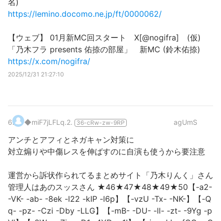
名)
https://lemino.docomo.ne.jp/ft/0000062/
【ウェブ】 01月新MC回スタート X[@nogifra] (仮)
「乃木フラ presents 佑捺の部屋」 新MC (鈴木佑捺)
https://x.com/nogifra/
2025/12/31 21:27:10
6
.
◆miF7jLFLq.2.
agUmS
36-cRw-zw-9RP
アンチとアフィとネガキャン対策に
対立煽りや中傷レスを伸ばすのに自演も使うから要注意
運営から訴状作られてるまとめサイト「乃木りんく」さん
管理人はあのスッスさん ★46★47★48★49★50【-a2-
-VK- -ab- -8ek -l22 -kIP -l6p】【-vzU -Tx- -NK-】【-Q
q- -pz- -Czi -Dby -LLG】【-mB- -DU- -ll- -zt- -9Yg -p