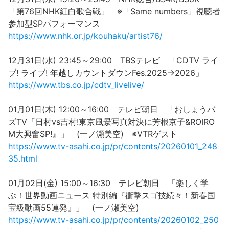
「第76回NHK紅白歌合戦」 ※「Same numbers」視聴者
参加型SPパフォーマンス
https://www.nhk.or.jp/kouhaku/artist76/
12月31日(水) 23:45～29:00 TBSテレビ 「CDTV ライ
ブ! ライブ! 年越しカウントダウンFes.2025→2026」
https://www.tbs.co.jp/cdtv_livelive/
01月01日(木) 12:00～16:00 テレビ朝日 「おしょうバ
ズTV『日村vs吉村!東京風景写真対決に芳根京子&ROIRO
M大興奮SP!』」 (一ノ瀬美空) ※VTRゲスト
https://www.tv-asahi.co.jp/pr/contents/20260101_248
35.html
01月02日(金) 15:00～16:30 テレビ朝日 「楽しく学
ぶ！世界動画ニュース 特別編『衝撃スゴ技続々！新春国
宝級動画55連発』」 (一ノ瀬美空)
https://www.tv-asahi.co.jp/pr/contents/20260102_250