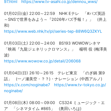
97.html
https://www.tv-asahi.co.jp/dennou_wws/
01月02日(金) 22:00～22:59 NHK Eテレ 「#バズ英語
～SNSで世界をみよう～『2026年バズ予報！』」 (井上
和)
https://www.web.nhk/tv/pl/series-tep-88W6Q3ZKYL
01月03日(土) 22:00～24:00 BS193 WOWOWシネマ
「映画『九龍ジェネリックロマンス』」 楊明 役 (梅澤美
波)
https://www.wowow.co.jp/detail/206068
01月04日(日) 26:10～26:15 テレビ東京 「のぎ鍋 第9
話」 (一ノ瀬美空・？？)・ナレーション (中西アルノ)
https://x.com/noginabe7
https://www.tv-tokyo.co.jp/
noginabe/
01月08日(木) 08:00～09:00 CS324 ミュージック・エ
ア 「シネマタイム #865」 (奥田いろは)