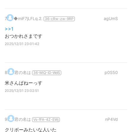
7
.
◆miF7jLFLq.2.
agUmS
36-cRw-zw-9RP
>>1
おつかれさまです
2025/12/31 23:01:42
8
.
君の名は
p0S50
36-WlQ-ID-WdS
米さんぱねーっす
2025/12/31 23:02:51
9
.
君の名は
nP4Vd
Vs-fFA-4Z-EWj
クリボーみたいな人いた