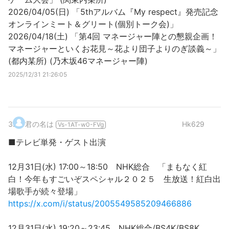
2026/04/05(日) 「5thアルバム『My respect』発売記念
オンラインミート＆グリート(個別トーク会)」
2026/04/18(土) 「第4回 マネージャー陣との懇親企画！
マネージャーといくお花見～花より団子よりのぎ談義～」
(都内某所) (乃木坂46マネージャー陣)
2025/12/31 21:26:05
3
.
君の名は
Hk629
Vs-1AT-w0-FVg
■テレビ単発・ゲスト出演
12月31日(水) 17:00～18:50 NHK総合 「まもなく紅
白！今年もすごいぞスペシャル２０２５ 生放送！紅白出
場歌手が続々登場」
https://x.com/i/status/2005549585209466886
12月31日(水) 19:20～23:45 NHK総合/BS4K/BS8K