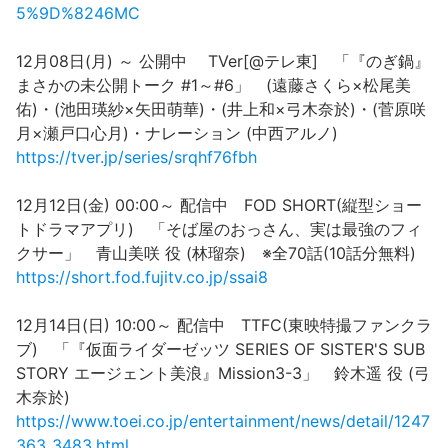
5%9D%8246MC
12月08日(月) ～ 公開中 TVer[@テレ東] 「『のぎ鍋』
まさかの未公開トーク #1～#6」 (遠藤さくら×松尾美
佑)・(池田瑛紗×矢田萌華)・(井上和×弓木奈於)・(菅原咲
月×瀬戸口心月)・ナレーション (中西アルノ)
https://tver.jp/series/srqhf76fbh
12月12日(金) 00:00～ 配信中 FOD SHORT(縦型ショー
トドラマアプリ) 「そば屋のおっさん、実は最強のフィ
クサー」 青山美咲 役 (林瑠奈) ※全70話(10話分無料)
https://short.fod.fujitv.co.jp/ssai8
12月14日(日) 10:00～ 配信中 TTFC(東映特撮ファンクラ
ブ) 「『仮面ライダーゼッツ SERIES OF SISTER'S SUB
STORY エージェント美浪』Mission3-3」 鈴木遥 役 (弓
木奈於)
https://www.toei.co.jp/entertainment/news/detail/1247
363_3483.html