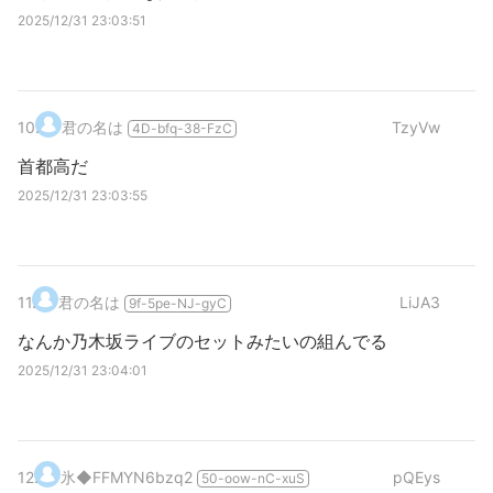
2025/12/31 23:03:51
10
.
君の名は
TzyVw
4D-bfq-38-FzC
首都高だ
2025/12/31 23:03:55
11
.
君の名は
LiJA3
9f-5pe-NJ-gyC
なんか乃木坂ライブのセットみたいの組んでる
2025/12/31 23:04:01
12
.
氷
◆FFMYN6bzq2
pQEys
50-oow-nC-xuS