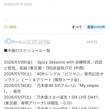
2025/12/31 21:25:35
1001
すべて
|
最新の50件
2
.
君の名は
Hk629
Vs-1AT-w0-FVg
■今後のスケジュール一覧
2026/01/09(金) 「Spicy Sessions with 吉柳咲良／武田
と哲也」収録 (東京都・TBS赤坂BLITZ) (中西)
2026/01/10(土) 「40thシングル『ビリヤニ』発売記念オ
ンライン ミート＆グリート (個別トーク会)」
2026/01/14(水) 「乃木坂46 5thアルバム『My respec
t』」発売
2026/01/17(土) 「乃木坂スター誕生！SIX LIVE DAY1」
(東京都・有明アリーナ) (6期生・小川)
2026/01/18(土) 「乃木坂スター誕生！SIX LIVE DAY2」