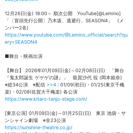
12月26日(金) 18:00～ 順次公開 YouTube[@Lemino]
「〔冒頭先行公開〕乃木坂、逃避行。SEASON4」 (メ
ンバー2名)
https://www.youtube.com/@Lemino_official/search?qu
ery=SEASON4
■舞台・映画出演
【舞台】 2026年01月09日(金)～02月08日(日) 「舞台
『鬼太郎誕生 ゲゲゲの謎』」 龍賀沙代 役 (岡本姫奈)
※総34公演 ※配信
>>4
: 01/09(初日)・01/25(東京千穐
楽)・02/08(佐賀大千穐楽) 各公演
https://www.kitaro-tanjo-stage.com/
[東京公演] 01月09日(金)～01月25日(日) 東京 池袋・サ
ンシャイン劇場 ※全23公演
https://sunshine-theatre.co.jp/