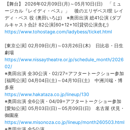
【舞台】 2026年02月09日(月)～05月10日(日) 「ミュ
ージカル『レイディ・ベス』」 後のエリザベスⅠ世 レイ
ディ・ベス 役 (奥田いろは) ※奥田出演 総41公演 (ダブ
ルキャスト合計 82公演[60+12+10]貸切公演含む)
https://www.tohostage.com/ladybess/ticket.html
[東京公演] 02月09日(月)～03月26日(木) 日比谷・日生
劇場
https://www.nissaytheatre.or.jp/schedule_month/2026
02/
※奥田出演 全30公演・02/27=アフタートークショー参加
[福岡公演] 04月04日(土)～04月10日(土) 中洲川端・博
多座
https://www.hakataza.co.jp/lineup/130
※奥田出演 全6公演・04/09=アフタートークショー参加
[愛知公演] 05月03日(日)～05月09日(日) 名古屋 伏見・
御園座
https://www.misonoza.co.jp/lineup/month260503.html
※奥田出演 全5公演