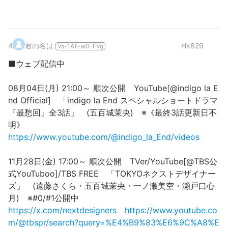
4
.
君の名は
Hk629
Vs-1AT-w0-FVg
■ウェブ配信中
08月04日(月) 21:00～ 順次公開 YouTube[@indigo la E
nd Official] 「indigo la End スペシャルショートドラマ
『最愁回』全3話」 (五百城茉央) ※《最終3話更新日不
明》
https://www.youtube.com/@indigo_la_End/videos
11月28日(金) 17:00～ 順次公開 TVer/YouTube[@TBS公
式YouTuboo]/TBS FREE 「TOKYOネクストデザイナー
ズ」 (遠藤さくら・五百城茉央・一ノ瀬美空・瀬戸口心
月) ※#0/#1公開中
https://x.com/nextdesigners
https://www.youtube.co
m/@tbspr/search?query=%E4%B9%83%E6%9C%A8%E