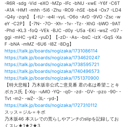
-R6R -sdg -Vid -eXO -MZp -lFc -bNU -xwE -Y6f -C6T
-A1A -HM1 -mhh -5i6 -Zhu -RO9 -hSE -bb4 -Ox7 -LD4
-Q4y -zqn】【-tU- -e4l -vyL -O6o -ArD -9VO -Zsc -w
eY -C2P】【-7N- -7O- -Xh- -1v- -Tz- -XhG -bWO -9AT
-Phd -KL3 -foQ -VEk -BJC -d0y -U5a -EKi -wsZ -rG7 -
ggi -mHC -y42 -yuD】【-zD- -As- -bsC -izX -GqS -Xa
F -bNA -mMZ -6U6 -I8Z -8Dg】
https://talk.jp/boards/nogizaka/1731086114
https://talk.jp/boards/nogizaka/1734620247
https://talk.jp/boards/nogizaka/1738595721
https://talk.jp/boards/nogizaka/1740496573
https://talk.jp/boards/nogizaka/1751370900
【特大悲報】乃木坂非公式ご意見番 君の名は希望ことキ
ボカス氏【-Xq- -uMO -YQ- -q0- -zd- -GV- -pzo -90- -
Tvt -m2- -wZ- -3L- -yd-】
https://talk.jp/boards/nogizaka/1727310112
スッス＝ジル＝キボ
乃木坂46 本スレでの荒らしやアンチのslipを記録してお
くスレ★1★2★3