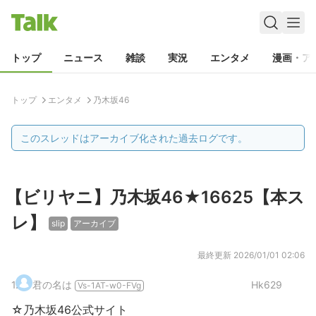
トップ
ニュース
雑談
実況
エンタメ
漫画・ア
トップ
エンタメ
乃木坂46
このスレッドはアーカイブ化された過去ログです。
【ビリヤニ】乃木坂46★16625【本ス
レ】
slip
アーカイブ
最終更新
2026/01/01 02:06
1
.
君の名は
Hk629
Vs-1AT-w0-FVg
☆乃木坂46公式サイト