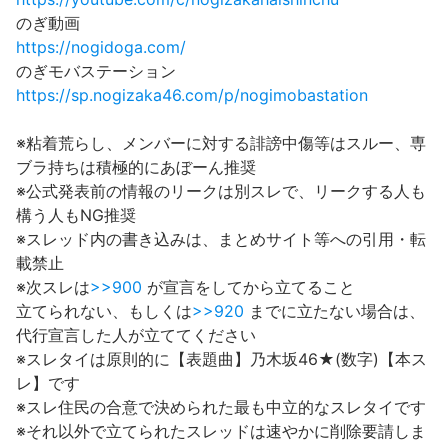
のぎ動画
https://nogidoga.com/
のぎモバステーション
https://sp.nogizaka46.com/p/nogimobastation
※粘着荒らし、メンバーに対する誹謗中傷等はスルー、専
ブラ持ちは積極的にあぼーん推奨
※公式発表前の情報のリークは別スレで、リークする人も
構う人もNG推奨
※スレッド内の書き込みは、まとめサイト等への引用・転
載禁止
※次スレは
>>900
が宣言をしてから立てること
立てられない、もしくは
>>920
までに立たない場合は、
代行宣言した人が立ててください
※スレタイは原則的に【表題曲】乃木坂46★(数字)【本ス
レ】です
※スレ住民の合意で決められた最も中立的なスレタイです
※それ以外で立てられたスレッドは速やかに削除要請しま