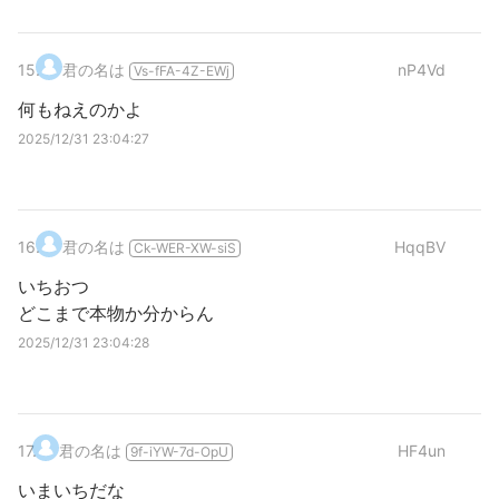
15
.
君の名は
nP4Vd
Vs-fFA-4Z-EWj
何もねえのかよ
2025/12/31 23:04:27
16
.
君の名は
HqqBV
Ck-WER-XW-siS
いちおつ
どこまで本物か分からん
2025/12/31 23:04:28
17
.
君の名は
HF4un
9f-iYW-7d-OpU
いまいちだな