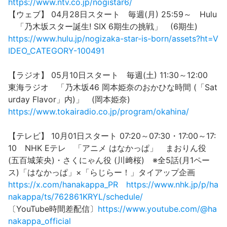
https://www.ntv.co.jp/nogistar6/
【ウェブ】 04月28日スタート 毎週(月) 25:59～ Hulu
「乃木坂スター誕生! SIX 6期生の挑戦」 (6期生)
https://www.hulu.jp/nogizaka-star-is-born/assets?ht=V
IDEO_CATEGORY-100491
【ラジオ】 05月10日スタート 毎週(土) 11:30～12:00
東海ラジオ 「乃木坂46 岡本姫奈のおかひな時間 (「Sat
urday Flavor」内)」 (岡本姫奈)
https://www.tokairadio.co.jp/program/okahina/
【テレビ】 10月01日スタート 07:20～07:30・17:00～17:
10 NHK Eテレ 「アニメ はなかっぱ」 まおりん役
(五百城茉央)・さくにゃん役 (川﨑桜) ※全5話(月1ペー
ス)「はなかっぱ」×「らじらー！」タイアップ企画
https://x.com/hanakappa_PR
https://www.nhk.jp/p/ha
nakappa/ts/762861KRYL/schedule/
〔YouTube時間差配信〕
https://www.youtube.com/@ha
nakappa_official