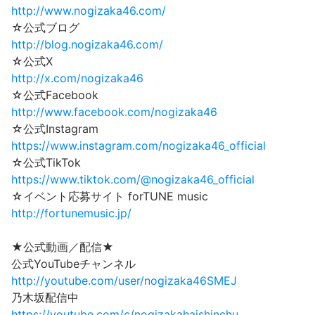
http://www.nogizaka46.com/
☆公式ブログ
http://blog.nogizaka46.com/
☆公式X
http://x.com/nogizaka46
☆公式Facebook
http://www.facebook.com/nogizaka46
☆公式Instagram
https://www.instagram.com/nogizaka46_official
☆公式TikTok
https://www.tiktok.com/@nogizaka46_official
☆イベント応募サイト forTUNE music
http://fortunemusic.jp/
★公式動画／配信★
公式YouTubeチャンネル
http://youtube.com/user/nogizaka46SMEJ
乃木坂配信中
https://youtube.com/c/nogizakahaishinchu