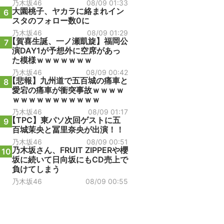
乃木坂46
08/09 01:33
大園桃子、ヤカラに絡まれイン
6
スタのフォロー数0に
乃木坂46
08/09 01:29
【賀喜生誕、一ノ瀬凱旋】福岡公
7
演DAY1が予想外に空席があっ
た模様ｗｗｗｗｗｗｗ
乃木坂46
08/09 00:42
【悲報】九州道で五百城の痛車と
8
愛宕の痛車が衝突事故ｗｗｗｗ
ｗｗｗｗｗｗｗｗｗｗｗ
乃木坂46
08/09 01:17
【TPC】東パソ次回ゲストに五
9
百城茉央と冨里奈央が出演！！
乃木坂46
08/09 00:51
乃木坂さん、FRUIT ZIPPERや櫻
10
坂に続いて日向坂にもCD売上で
負けてしまう
乃木坂46
08/09 00:55