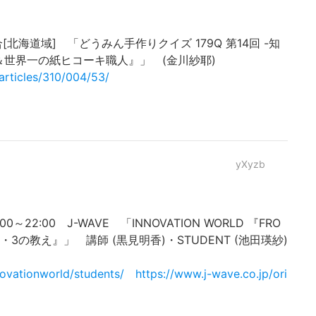
HK総合[北海道域] 「どうみん手作りクイズ 179Q 第14回 -知
＆世界一の紙ヒコーキ職人』」 (金川紗耶)
articles/310/004/53/
yXyzb
:00～22:00 J-WAVE 「INNOVATION WORLD 『FRO
9・6・3の教え』」 講師 (黒見明香)・STUDENT (池田瑛紗)
novationworld/students/
https://www.j-wave.co.jp/ori