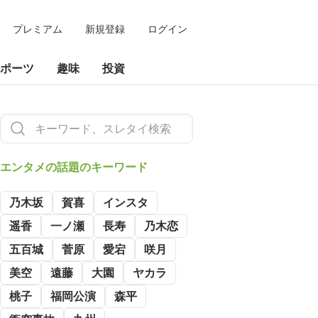
プレミアム
新規登録
ログイン
ポーツ
趣味
投資
エンタメの
話題のキーワード
乃木坂
賀喜
インスタ
遥香
一ノ瀬
長寿
乃木恋
五百城
菅原
愛宕
咲月
美空
遠藤
大園
ヤカラ
桃子
福岡公演
森平