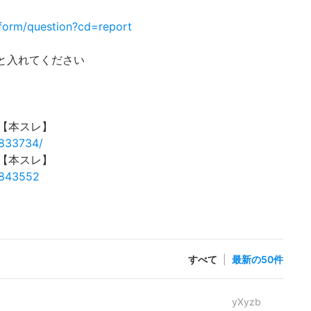
form/question?cd=report
p と入れてください
45【本スレ】
2833734/
46【本スレ】
52843552
すべて
|
最新の50件
yXyzb