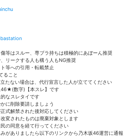
hinchu
bastation
中傷等はスルー、専ブラ持ちは積極的にあぼーん推奨
で、リークする人も構う人もNG推奨
イト等への引用・転載禁止
てること
立たない場合は、代行宣言した人が立ててください
46★(数字)【本スレ】です
立的なスレタイです
やかに削除要請しましょう
が正式解禁された後対応してください
。改変されたものは廃棄対象とします
住民の同意を経て行ってください
込みがありましたら以下のリンクから乃木坂46運営に通報