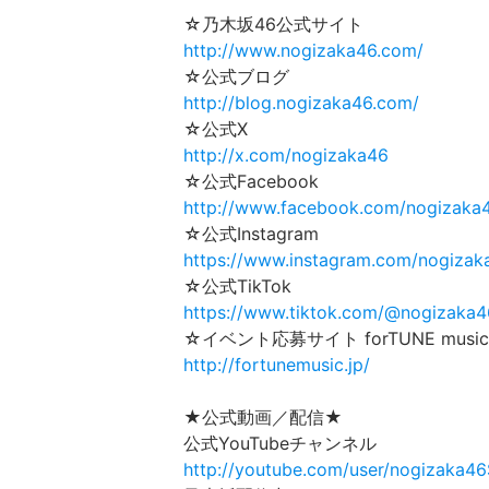
☆乃木坂46公式サイト
http://www.nogizaka46.com/
☆公式ブログ
http://blog.nogizaka46.com/
☆公式X
http://x.com/nogizaka46
☆公式Facebook
http://www.facebook.com/nogizaka
☆公式Instagram
https://www.instagram.com/nogizaka
☆公式TikTok
https://www.tiktok.com/@nogizaka46
☆イベント応募サイト forTUNE music
http://fortunemusic.jp/
★公式動画／配信★
公式YouTubeチャンネル
http://youtube.com/user/nogizaka4