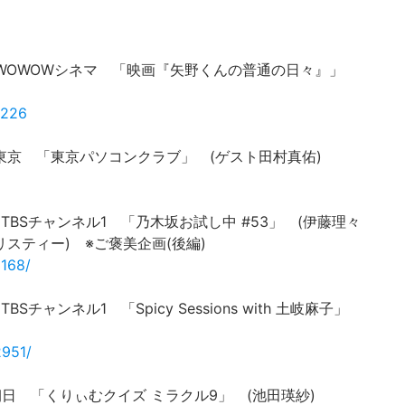
 BS193 WOWOWシネマ 「映画『矢野くんの普通の日々』」
4226
 テレビ東京 「東京パソコンクラブ」 (ゲスト田村真佑)
S296 TBSチャンネル1 「乃木坂お試し中 #53」 (伊藤理々
スティー) ※ご褒美企画(後編)
3168/
6 TBSチャンネル1 「Spicy Sessions with 土岐麻子」
2951/
テレビ朝日 「くりぃむクイズ ミラクル9」 (池田瑛紗)