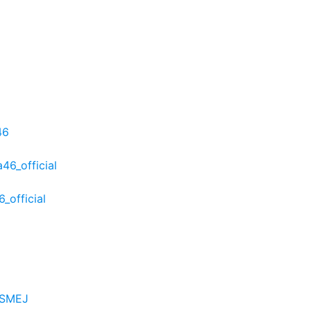
46
46_official
_official
6SMEJ