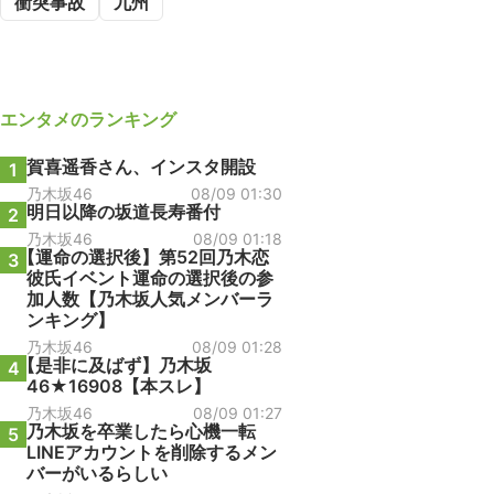
衝突事故
九州
エンタメ
のランキング
賀喜遥香さん、インスタ開設
1
乃木坂46
08/09 01:30
明日以降の坂道長寿番付
2
乃木坂46
08/09 01:18
【運命の選択後】第52回乃木恋
3
彼氏イベント運命の選択後の参
加人数【乃木坂人気メンバーラ
ンキング】
乃木坂46
08/09 01:28
【是非に及ばず】乃木坂
4
46★16908【本スレ】
乃木坂46
08/09 01:27
乃木坂を卒業したら心機一転
5
LINEアカウントを削除するメン
バーがいるらしい