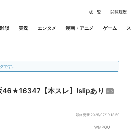
板一覧
閲覧履歴
雑談
実況
エンタメ
漫画・アニメ
ゲーム
ス
グです。
坂46★16347【本スレ】!slipあり
slip
最終更新
2025/07/19 18:59
WMPGU