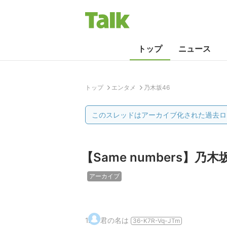
トップ
ニュース
トップ
エンタメ
乃木坂46
このスレッドはアーカイブ化された過去ロ
【Same numbers】乃木
アーカイブ
1
.
君の名は
36-K7R-Vq-JTm