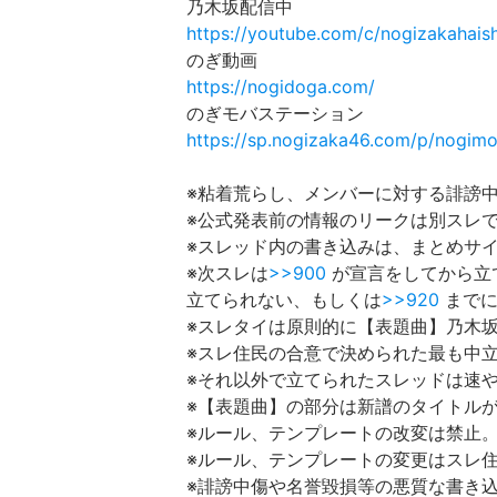
乃木坂配信中
https://youtube.com/c/nogizakahais
のぎ動画
https://nogidoga.com/
のぎモバステーション
https://sp.nogizaka46.com/p/nogimo
※粘着荒らし、メンバーに対する誹謗
※公式発表前の情報のリークは別スレ
※スレッド内の書き込みは、まとめサ
※次スレは
>>900
が宣言をしてから立
立てられない、もしくは
>>920
までに
※スレタイは原則的に【表題曲】乃木坂
※スレ住民の合意で決められた最も中
※それ以外で立てられたスレッドは速
※【表題曲】の部分は新譜のタイトル
※ルール、テンプレートの改変は禁止
※ルール、テンプレートの変更はスレ
※誹謗中傷や名誉毀損等の悪質な書き