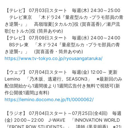
【テレビ】 07月03日スタート 毎週(木) 24:30～25:00
テレビ東京 「木ドラ24『量産型ルカ -プラモ部員の青
き逆襲-』」 高嶺瑠夏[タカルカ]役 (賀喜遥香)／瀬戸流
歌[セトルカ]役 (筒井あやめ)
【テレビ】 07月09日スタート 毎週(水) 24:00～24:00
BSテレ東 「木ドラ24『量産型ルカ -プラモ部員の青
き逆襲-』」 (賀喜遥香・筒井あやめ)
https://www.tv-tokyo.co.jp/ryousangataruka/
【ウェブ】 07月04日スタート 毎週(金) 12:00～ 更新
Lemino 「乃木坂、逃避行。SEASON3」 ※最新回のみ
配信開始から1週間後より1週間広告付き無料で視聴可(新
作公開後1週間は有料)
https://lemino.docomo.ne.jp/ft/0000062/
【ラジオ】 07月04日スタート～07月25日(全4回) 毎週
(金) 20:00～22:00 J-WAVE 「INNOVATION WORLD
『FRONT ROW STUDENTS』」 講師 (黒見明香) ※21: