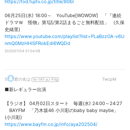
https://fod.fujitv.co.jp/title/80bl
06月25日(水) 18:00～ YouTube[WOWOW] 「『連続
ドラマＷ 怪物』第1話/第2話まるごと無料配信」 (久保
史緒里)
https://www.youtube.com/playlist?list=PLaBzzOA-v6U
nmQ0MzHHISFRokEdi6WQDd
2025/07/04 01:04:08
5
.
君の名は
TwcpM
Vs-1AT-pJ-FVg
■新レギュラー出演
【ラジオ】 04月02日スタート 毎週(水) 24:00～24:27
BAYFM 「乃木坂46 小川彩のbaby baby maybe」
(小川彩)
https://www.bayfm.co.jp/info/aya202504/