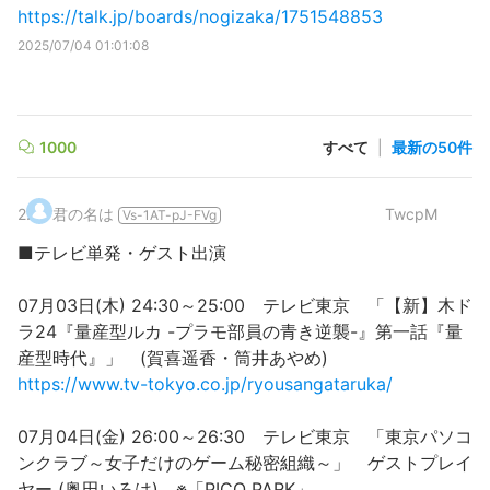
https://talk.jp/boards/nogizaka/1751548853
2025/07/04 01:01:08
1000
すべて
|
最新の50件
2
.
君の名は
TwcpM
Vs-1AT-pJ-FVg
■テレビ単発・ゲスト出演
07月03日(木) 24:30～25:00 テレビ東京 「【新】木ド
ラ24『量産型ルカ -プラモ部員の青き逆襲-』第一話『量
産型時代』」 (賀喜遥香・筒井あやめ)
https://www.tv-tokyo.co.jp/ryousangataruka/
07月04日(金) 26:00～26:30 テレビ東京 「東京パソコ
ンクラブ～女子だけのゲーム秘密組織～」 ゲストプレイ
ヤー (奥田いろは) ※「PICO PARK」