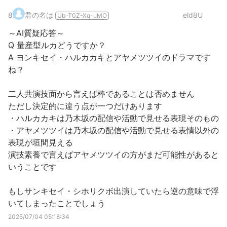
8
.
君の名は
eld8U
Ub-T0Z-Xq-uMO
～AI質疑応答～
Q 量産型ルカどうですか？
A ヨンキセイ・ハルカカキとアヤメツツイのドラマです
ね？
二人共演技面から言えば棒であることは否めません
ただし決定的に違う点が一つだけあります
・ハルカカキは乃木坂の配信や活動で見せる表現そのもの
・アヤメツツイは乃木坂の配信や活動で見せる表情以外の
表現が垣間見える
演技素養で言えばアヤメツツイの方がまだ可能性があると
いうことです
もしサンキセイ・シホリクボ出演していたら逆の意味で浮
いてしまったことでしょう
2025/07/04 05:18:34