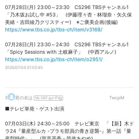
07月28日(月) 23:00～23:30 CS296 TBSチャンネル1
「乃木坂お試し中 #53」 (伊藤理々杏・林瑠奈・矢久保
美緒・吉田綾乃クリスティー) ※ご褒美企画(後編)
https://www.tbs.co.jp/tbs-ch/item/v3168/
07月28日(月) 23:30～24:30 CS296 TBSチャンネル1
「Spicy Sessions with 土岐麻子」 (中西アルノ)
https://www.tbs.co.jp/tbs-ch/item/o2951/
2025/07/04 01:02:40
3
.
君の名は
TwcpM
Vs-1AT-pJ-FVg
■テレビ単発・ゲスト出演
07月03日(木) 24:30～25:00 テレビ東京 「【新】木ド
ラ24『量産型ルカ -プラモ部員の青き逆襲-』第一話『量
産型時代』」 (賀喜遥香・筒井あやめ)