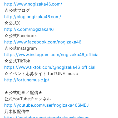
http://www.nogizaka46.com/
☆公式ブログ
http://blog.nogizaka46.com/
☆公式X
http://x.com/nogizaka46
☆公式Facebook
http://www.facebook.com/nogizaka46
☆公式Instagram
https://www.instagram.com/nogizaka46_official
☆公式TikTok
https://www.tiktok.com/@nogizaka46_official
☆イベント応募サイト forTUNE music
http://fortunemusic.jp/
★公式動画／配信★
公式YouTubeチャンネル
http://youtube.com/user/nogizaka46SMEJ
乃木坂配信中
https://youtube.com/c/nogizakahaishinchu