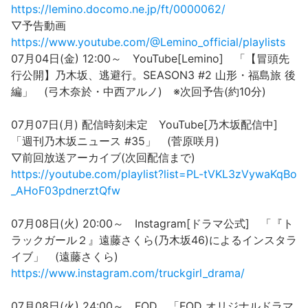
https://lemino.docomo.ne.jp/ft/0000062/
▽予告動画
https://www.youtube.com/@Lemino_official/playlists
07月04日(金) 12:00～ YouTube[Lemino] 「【冒頭先
行公開】乃木坂、逃避行。SEASON3 #2 山形・福島旅 後
編」 (弓木奈於・中西アルノ) ※次回予告(約10分)
07月07日(月) 配信時刻未定 YouTube[乃木坂配信中]
「週刊乃木坂ニュース #35」 (菅原咲月)
▽前回放送アーカイブ(次回配信まで)
https://youtube.com/playlist?list=PL-tVKL3zVywaKqBo
_AHoF03pdnerztQfw
07月08日(火) 20:00～ Instagram[ドラマ公式] 「『ト
ラックガール２』遠藤さくら(乃木坂46)によるインスタラ
イブ」 (遠藤さくら)
https://www.instagram.com/truckgirl_drama/
07月08日(火) 24:00～ FOD 「FOD オリジナルドラマ