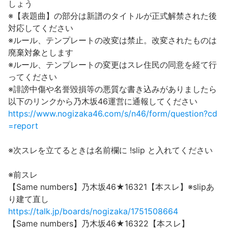
しょう
※【表題曲】の部分は新譜のタイトルが正式解禁された後
対応してください
※ルール、テンプレートの改変は禁止。改変されたものは
廃棄対象とします
※ルール、テンプレートの変更はスレ住民の同意を経て行
ってください
※誹謗中傷や名誉毀損等の悪質な書き込みがありましたら
以下のリンクから乃木坂46運営に通報してください
https://www.nogizaka46.com/s/n46/form/question?cd
=report
※次スレを立てるときは名前欄に !slip と入れてください
※前スレ
【Same numbers】乃木坂46★16321【本スレ】※slipあ
り建て直し
https://talk.jp/boards/nogizaka/1751508664
【Same numbers】乃木坂46★16322【本スレ】