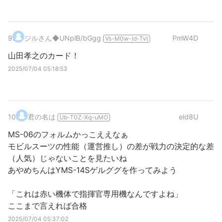
9
.
ジルさん
◆UNplB/bGgg
PmW4D
Vs-M0w-ld-Tvt
山田孝之のカード！
2025/07/04 05:18:53
10
.
君の名は
eld8U
Ub-T0Z-Xq-uMO
MS-06のフォルムかっこええなぁ
モビルスーツの性能（運営推し）の差が戦力の決定的な差
（人気）じゃないことを見たいね
あやめちんはYMS-14Sゲルググを作ってみよう
「これは赤い機体で指揮官専用機なんですよね」
ここまで言えれば合格
2025/07/04 05:37:02