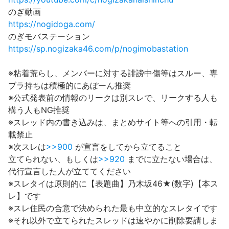
のぎ動画
https://nogidoga.com/
のぎモバステーション
https://sp.nogizaka46.com/p/nogimobastation
※粘着荒らし、メンバーに対する誹謗中傷等はスルー、専
ブラ持ちは積極的にあぼーん推奨
※公式発表前の情報のリークは別スレで、リークする人も
構う人もNG推奨
※スレッド内の書き込みは、まとめサイト等への引用・転
載禁止
※次スレは
>>900
が宣言をしてから立てること
立てられない、もしくは
>>920
までに立たない場合は、
代行宣言した人が立ててください
※スレタイは原則的に【表題曲】乃木坂46★(数字)【本ス
レ】です
※スレ住民の合意で決められた最も中立的なスレタイです
※それ以外で立てられたスレッドは速やかに削除要請しま