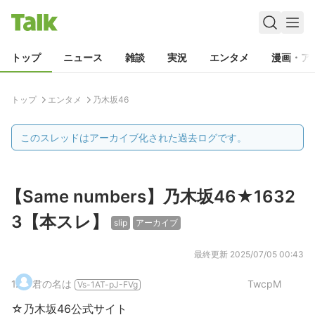
トップ
ニュース
雑談
実況
エンタメ
漫画・ア
トップ
エンタメ
乃木坂46
このスレッドはアーカイブ化された過去ログです。
【Same numbers】乃木坂46★1632
3【本スレ】
slip
アーカイブ
最終更新
2025/07/05 00:43
1
.
君の名は
TwcpM
Vs-1AT-pJ-FVg
☆乃木坂46公式サイト