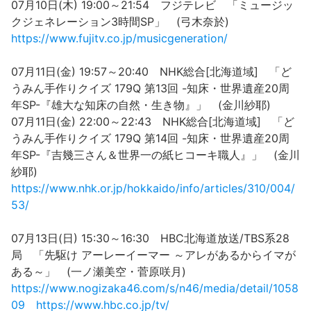
07月10日(木) 19:00～21:54 フジテレビ 「ミュージッ
クジェネレーション3時間SP」 (弓木奈於)
https://www.fujitv.co.jp/musicgeneration/
07月11日(金) 19:57～20:40 NHK総合[北海道域] 「ど
うみん手作りクイズ 179Q 第13回 -知床・世界遺産20周
年SP-『雄大な知床の自然・生き物』」 (金川紗耶)
07月11日(金) 22:00～22:43 NHK総合[北海道域] 「ど
うみん手作りクイズ 179Q 第14回 -知床・世界遺産20周
年SP-『吉幾三さん＆世界一の紙ヒコーキ職人』」 (金川
紗耶)
https://www.nhk.or.jp/hokkaido/info/articles/310/004/
53/
07月13日(日) 15:30～16:30 HBC北海道放送/TBS系28
局 「先駆け アーレーイーマー ～アレがあるからイマが
ある～」 (一ノ瀬美空・菅原咲月)
https://www.nogizaka46.com/s/n46/media/detail/1058
09
https://www.hbc.co.jp/tv/