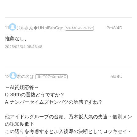
11
.
ジルさん
◆UNplB/bGgg
PmW4D
Vs-M0w-ld-Tvt
推薦なし、
2025/07/04 05:46:48
12
.
君の名は
eld8U
Ub-T0Z-Xq-uMO
～AI質疑応答～
Q 39thの選抜どうですか？
A ナンバーセイムズセンバツの所感ですね？
他アイドルグループの台頭、乃木坂人気の失速・個別メン
の認知度低下
この辺りを考慮すると加入後即の決断としてロッキセイ・