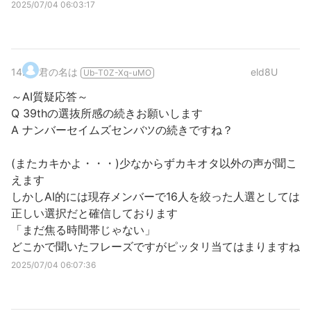
2025/07/04 06:03:17
14
.
君の名は
eld8U
Ub-T0Z-Xq-uMO
～AI質疑応答～
Q 39thの選抜所感の続きお願いします
A ナンバーセイムズセンバツの続きですね？
(またカキかよ・・・)少なからずカキオタ以外の声が聞こ
えます
しかしAI的には現存メンバーで16人を絞った人選としては
正しい選択だと確信しております
「まだ焦る時間帯じゃない」
どこかで聞いたフレーズですがピッタリ当てはまりますね
2025/07/04 06:07:36