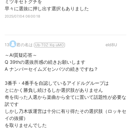
ミツキセトグチを
早々に選抜に押し出す選択もありました
2025/07/04 06:00:18
13
.
君の名は
eld8U
Ub-T0Z-Xq-uMO
～AI質疑応答～
Q 39thの選抜所感の続きお願いします
A ナンバーセイムズセンバツの続きですね？
3番手・4番手を自認しているアイドルグループは
とにかく勝負し続けるしか選択肢がありません
奇を衒った人選から楽曲から全てに置いて話題性が必要な
訳です
しかし乃木坂運営は十分に有り得たその選択肢（ロッキセ
イの抜擢）
を取りませんでした