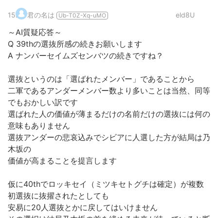
15
.
君の名は
eld8U
Ub-T0Z-Xq-uMO
～AI質疑応答～
Q 39thの選抜所感の続きお願いします
A ナンバーセイムズセンバツの続きですね？
選抜というのは「選ばれたメンバー」であることから
二軍であるアンダーメンバー数より多いことは当然、同等
でもおかしい訳です
選ばれた人の価値が薄まるだけの名前だけの選抜には何の
意味もありません
選抜アンダーの悲哀込みでシビアに人選した方が結局は乃
木坂の
価値が高まることを提言します
仮に40thでロッキセイ（ミツキセトグチは確定）が複数
初選抜に抜擢されたとしても
安易に20人選抜とかに戻してはいけません