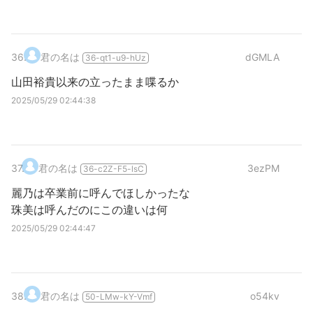
36
.
君の名は
dGMLA
36-qt1-u9-hUz
山田裕貴以来の立ったまま喋るか
2025/05/29 02:44:38
37
.
君の名は
3ezPM
36-c2Z-F5-lsC
麗乃は卒業前に呼んでほしかったな
珠美は呼んだのにこの違いは何
2025/05/29 02:44:47
38
.
君の名は
o54kv
50-LMw-kY-Vmf