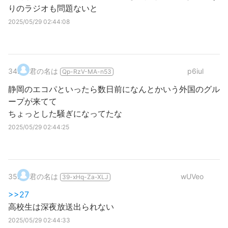
りのラジオも問題ないと
2025/05/29 02:44:08
34
.
君の名は
p6iul
Qp-RzV-MA-n53
静岡のエコパといったら数日前になんとかいう外国のグル
ープが来てて
ちょっとした騒ぎになってたな
2025/05/29 02:44:25
35
.
君の名は
wUVeo
39-xHq-Za-XLJ
>>27
高校生は深夜放送出られない
2025/05/29 02:44:33