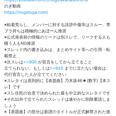
のぎ動画
https://nogidoga.com/
※粘着荒らし、メンバーに対する誹謗中傷等はスルー、専
ブラ持ちは積極的にあぼーん推奨
※公式発表前の情報のリークは別スレで、リークする人も
構う人もNG推奨
※スレッド内の書き込みは、まとめサイト等への引用・転
載禁止
※次スレは
>>900
が宣言をしてから立てること
立てられない、もしくは
>>920
までに立たない場合は、
代行宣言した人が立ててください
※スレタイは原則的に【表題曲】乃木坂46★(数字)【本ス
レ】です
※スレ住民の合意で決められた最も中立的なスレタイです
※それ以外で立てられたスレッドは速やかに削除要請しま
しょう
※【表題曲】の部分は新譜のタイトルが正式解禁された後