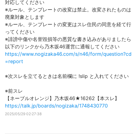
対応してください
※ルール、テンプレートの改変は禁止。改変されたものは
廃棄対象とします
※ルール、テンプレートの変更はスレ住民の同意を経て行
ってください
※誹謗中傷や名誉毀損等の悪質な書き込みがありましたら
以下のリンクから乃木坂46運営に通報してください
https://www.nogizaka46.com/s/n46/form/question?cd
=report
※次スレを立てるときは名前欄に !slip と入れてください
※前スレ
【ネーブルオレンジ】乃木坂46★16262【本スレ】
https://talk.jp/boards/nogizaka/1748430770
2025/05/29 02:27:38