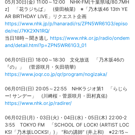
05月30日(金) 11:00～12:00 NHK-FM[千葉県域/80.7MH
z] 「花ラジちば」 (柴田柚菜) ※「乃木坂46 13th YE
AR BIRTHDAY LIVE」リクエスト企画
https://www.nhk.jp/p/hanaradi/rs/ZPN5WR61G3/episo
de/re/J7KK2XN1RQ/
当日18時～聞き逃し
https://www.nhk.or.jp/radio/ondem
and/detail.html?p=ZPN5WR61G3_01
06月01日(日) 18:00～18:30 文化放送 「乃木坂46の
『の』」 (菅原咲月・矢田萌華)
https://www.joqr.co.jp/qr/program/nogizaka/
06月01日(日) 20:05～22:55 NHKラジオ第1 「らじら
ー! サンデー」 (川﨑桜・菅原咲月・田村真佑)
https://www.nhk.or.jp/radirer/
06月02日(月)・03日(火)・04日(水)・05日(木) 22:00-2
3:55 TOKYO FM 「SCHOOL OF LOCK! (ARTIST LOC
KS!「乃木坂LOCKS!」)」 “和の講師” (井上和) ※22:15～