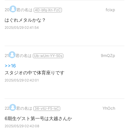
20
.
君の名は
fcixp
4D-bfq-Xn-FzC
はぐれメタルかな？
2025/05/29 02:41:54
21
.
君の名は
9mQZp
Ub-wUm-YY-50s
>>16
スタジオの中で体育座りです
2025/05/29 02:42:01
22
.
君の名は
YhOch
36-vtU-F5-lsC
6期生ゲスト第一号は大越さんか
2025/05/29 02:42:08