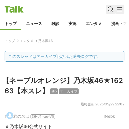
トップ
ニュース
雑談
実況
エンタメ
漫画・ア
トップ
エンタメ
乃木坂46
このスレッドはアーカイブ化された過去ログです。
【ネーブルオレンジ】乃木坂46★162
63【本スレ】
slip
アーカイブ
最終更新
2025/05/29 22:02
1
.
君の名は
INebk
36-J1I-ao-Vft
☆乃木坂46公式サイト