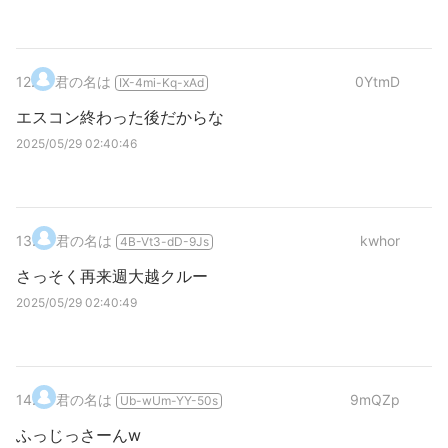
12
.
君の名は
0YtmD
IX-4mi-Kq-xAd
エスコン終わった後だからな
2025/05/29 02:40:46
13
.
君の名は
kwhor
4B-Vt3-dD-9Js
さっそく再来週大越クルー
2025/05/29 02:40:49
14
.
君の名は
9mQZp
Ub-wUm-YY-50s
ふっじっさーんw