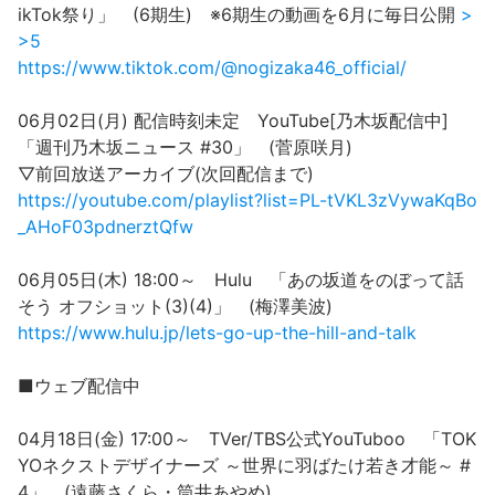
ikTok祭り」 (6期生) ※6期生の動画を6月に毎日公開
>
>5
https://www.tiktok.com/@nogizaka46_official/
06月02日(月) 配信時刻未定 YouTube[乃木坂配信中]
「週刊乃木坂ニュース #30」 (菅原咲月)
▽前回放送アーカイブ(次回配信まで)
https://youtube.com/playlist?list=PL-tVKL3zVywaKqBo
_AHoF03pdnerztQfw
06月05日(木) 18:00～ Hulu 「あの坂道をのぼって話
そう オフショット(3)(4)」 (梅澤美波)
https://www.hulu.jp/lets-go-up-the-hill-and-talk
■ウェブ配信中
04月18日(金) 17:00～ TVer/TBS公式YouTuboo 「TOK
YOネクストデザイナーズ ～世界に羽ばたけ若き才能～ #
4」 (遠藤さくら・筒井あやめ)