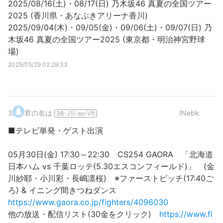
2025/08/16(土)・08/17(日) 乃木坂46 真夏の全国ツアー
2025 (香川県・あなぶきアリーナ香川)
2025/09/04(木)・09/05(金)・09/06(土)・09/07(日) 乃
木坂46 真夏の全国ツアー2025 (東京都・明治神宮野球
場)
2025/05/29 02:29:33
3
.
君の名は
INebk
36-J1I-ao-Vft
■テレビ単発・ゲスト出演
05月30日(金) 17:30～22:30 CS254 GAORA 「北海道
日本ハム vs 千葉ロッテ(5.30エスコンフィールド)」 (金
川紗耶・小川彩・長嶋凛桜) ※ファーストピッチ(17:40ご
ろ) & イニング間きつねダンス
https://www.gaora.co.jp/fighters/4096030
他の放送・配信リスト(30金をクリック)
https://www.fi