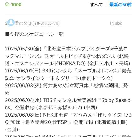
1000
すべて
|
最新の50件
2
.
君の名は
INebk
36-J1I-ao-Vft
■今後のスケジュール一覧
2025/05/30(金)『北海道日本ハムファイターズ×千葉ロ
ッテマリーンズ』ファーストピッチ&きつねダンス (北海
道・エスコンフィールドHOKKAIDO) (金川・小川・長嶋)
2025/06/01(日) 38thシングル『ネーブルオレンジ』発売
記念 オンラインミート＆グリート(個別トーク会)
2025/06/03(火) 筒井あやめ1st写真集「感情の隙間」発
売
2025/06/04(水) TBSチャンネル音楽番組「Spicy Sessio
ns」公開収録 (東京都・赤坂BLITZ) (中西)
2025/06/08(日) NHK北海道「どうみん手作りクイズ 179
Q-知床・世界遺産20周年SP-」公開収録 (北海道清里町)
(金川)
2025/06/15(日) 38thシングル『ネーブルオレンジ』発売