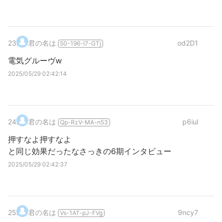
23
.
君の名は
od2D1
50-196-I7-GTj
電気グルーヴw
2025/05/29 02:42:14
24
.
君の名は
p6iul
Qp-RzV-MA-n53
押すなよ押すなよ
と同じ効果だったなさっきの6期インタビュー
2025/05/29 02:42:37
25
.
君の名は
9ncy7
Vs-1AT-pJ-FVg