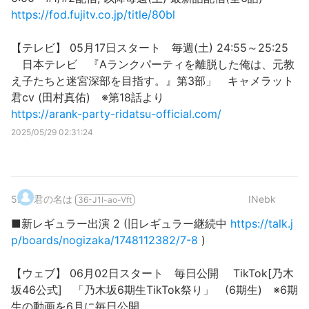
https://fod.fujitv.co.jp/title/80bl
【テレビ】 05月17日スタート 毎週(土) 24:55～25:25
日本テレビ 『Aランクパーティを離脱した俺は、元教
え子たちと迷宮深部を目指す。』第3部」 キャメラット
君cv (田村真佑) ※第18話より
https://arank-party-ridatsu-official.com/
2025/05/29 02:31:24
5
.
君の名は
INebk
36-J1I-ao-Vft
■新レギュラー出演 2 (旧レギュラー継続中
https://talk.j
p/boards/nogizaka/1748112382/7-8
)
【ウェブ】 06月02日スタート 毎日公開 TikTok[乃木
坂46公式] 「乃木坂6期生TikTok祭り」 (6期生) ※6期
生の動画を6月に毎日公開