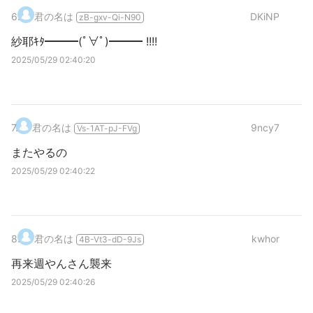
6
.
君の名は
DKiNP
zB-gxv-Qi-N90
紗耶ｷﾀ━━━(ﾟ∀ﾟ)━━━ !!!!
2025/05/29 02:40:20
7
.
君の名は
9ncy7
Vs-1AT-pJ-FVg
またやるの
2025/05/29 02:40:22
8
.
君の名は
kwhor
4B-Vt3-dD-9Js
再来週やんさん襲来
2025/05/29 02:40:26