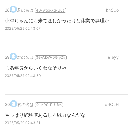
28
.
君の名は
knSCo
4D-wop-Xq-U0z
小津ちゃんにも来てほしかったけど休業で無理か
2025/05/29 02:43:07
29
.
君の名は
9Ieyy
36-WDW-9R-yZk
まあ年長からいくわなそりゃ
2025/05/29 02:43:30
30
.
君の名は
qRQLH
9f-nDS-EU-fxh
やっぱり経験値あるし即戦力なんだな
2025/05/29 02:43:31