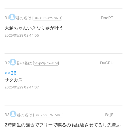
31
.
君の名は
DnoPT
36-zuO-kY-bWU
大越ちゃんいきなり夢が叶う
2025/05/29 02:44:05
32
.
君の名は
DvCPU
9f-pWj-hx-Dr9
>>26
サクカス
2025/05/29 02:44:07
33
.
君の名は
FejjF
36-756-TW-MbT
2時間生の猫舌でフリーで喋るのも経験させてるし先輩あ