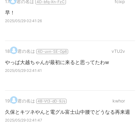
17
.
君の名は
fcixp
4D-bfq-Xn-FzC
早！
2025/05/29 02:41:26
18
.
君の名は
vTU2v
4D-uvn-SE-Op6
やっぱ大越ちゃんが最初に来ると思ってたわw
2025/05/29 02:41:41
19
.
君の名は
kwhor
4B-Vt3-dD-9Js
久保とキツネやんと電グル富士山中腰でどうなる再来週
2025/05/29 02:41:47