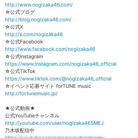
http://www.nogizaka46.com/
☆公式ブログ
http://blog.nogizaka46.com/
☆公式X
http://x.com/nogizaka46
☆公式Facebook
http://www.facebook.com/nogizaka46
☆公式Instagram
https://www.instagram.com/nogizaka46_official
☆公式TikTok
https://www.tiktok.com/@nogizaka46_official
☆イベント応募サイト forTUNE music
http://fortunemusic.jp/
★公式動画★
公式YouTubeチャンネル
http://youtube.com/user/nogizaka46SMEJ
乃木坂配信中
https://youtube.com/c/nogizakahaishinchu