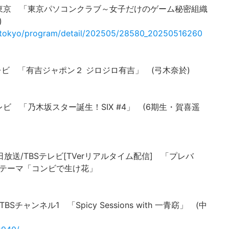
0 テレビ東京 「東京パソコンクラブ～女子だけのゲーム秘密組織
)
tvtokyo/program/detail/202505/28580_20250516260
TBSテレビ 「有吉ジャポン２ ジロジロ有吉」 (弓木奈於)
日本テレビ 「乃木坂スター誕生！SIX #4」 (6期生・賀喜遥
BS毎日放送/TBSテレビ[TVerリアルタイム配信] 「プレバ
※テーマ「コンビで生け花」
6 TBSチャンネル1 「Spicy Sessions with 一青窈」 (中