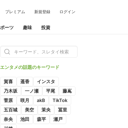
プレミアム
新規登録
ログイン
ポーツ
趣味
投資
エンタメの
話題のキーワード
賀喜
遥香
インスタ
乃木坂
一ノ瀬
平尾
藤嶌
菅原
咲月
akB
TikTok
五百城
美空
茉央
冨里
奈央
池田
森平
瀬戸