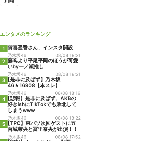
川﨑
エンタメ
のランキング
賀喜遥香さん、インスタ開設
1
乃木坂46
08/08 18:21
藤嶌より平尾平岡のほうが可愛
2
いby一ノ瀬推し
乃木坂46
08/08 18:21
【是非に及ばず】乃木坂
3
46★16908【本スレ】
乃木坂46
08/08 18:19
【悲報】是非に及ばず、AKBの
4
好きishにTikTokでも敗北して
しまうwww
乃木坂46
08/08 18:22
【TPC】東パソ次回ゲストに五
5
百城茉央と冨里奈央が出演！！
乃木坂46
08/08 17:52