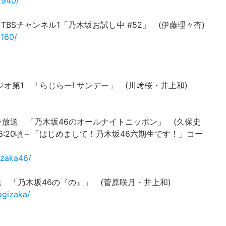
2940/
S296 TBSチャンネル1「乃木坂お試し中 #52」 (伊藤理々杏)
3160/
NHKラジオ第1 「らじらー! サンデー」 (川﨑桜・井上和)
 ニッポン放送 「乃木坂46のオールナイトニッポン」 (久保史
※26:20頃～「はじめまして！乃木坂46六期生です！」コー
izaka46/
文化放送 「乃木坂46の『の』」 (菅原咲月・井上和)
ogizaka/