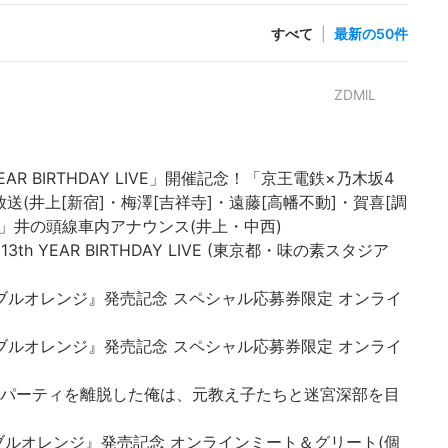
すべて
|
最新の50件
ZDMlL
th YEAR BIRTHDAY LIVE」開催記念！「京王電鉄×乃木坂4
送(井上[新宿]・梅澤[吉祥寺]・遠藤[高幡不動]・賀喜[調
ン」井の頭線車内アナウンス(井上・中西)
6 13th YEAR BIRTHDAY LIVE (東京都・味の素スタジア
ル『ネーブルオレンジ』発売記念 スペシャル応募券限定 オンライ
ル『ネーブルオレンジ』発売記念 スペシャル応募券限定 オンライ
Aランクパーティを離脱した俺は、元教え子たちと迷宮深部を目
ル『ネーブルオレンジ』発売記念 オンラインミート＆グリート(個