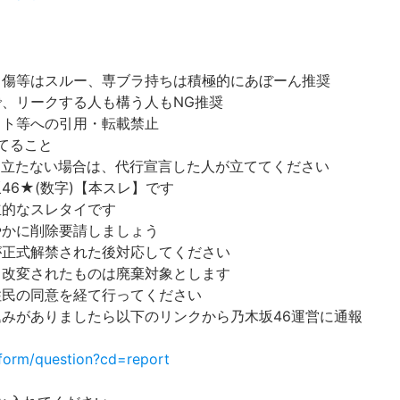
中傷等はスルー、専ブラ持ちは積極的にあぼーん推奨
で、リークする人も構う人もNG推奨
イト等への引用・転載禁止
てること
立たない場合は、代行宣言した人が立ててください
46★(数字)【本スレ】です
立的なスレタイです
やかに削除要請しましょう
が正式解禁された後対応してください
。改変されたものは廃棄対象とします
住民の同意を経て行ってください
込みがありましたら以下のリンクから乃木坂46運営に通報
form/question?cd=report