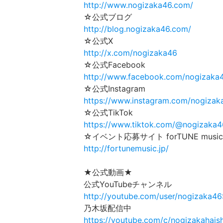
http://www.nogizaka46.com/
☆公式ブログ
http://blog.nogizaka46.com/
☆公式X
http://x.com/nogizaka46
☆公式Facebook
http://www.facebook.com/nogizaka
☆公式Instagram
https://www.instagram.com/nogizaka
☆公式TikTok
https://www.tiktok.com/@nogizaka46
☆イベント応募サイト forTUNE music
http://fortunemusic.jp/
★公式動画★
公式YouTubeチャンネル
http://youtube.com/user/nogizaka4
乃木坂配信中
https://youtube.com/c/nogizakahais