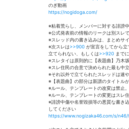
のぎ動画
https://nogidoga.com/
※粘着荒らし、メンバーに対する誹謗
※公式発表前の情報のリークは別スレ
※スレッド内の書き込みは、まとめサ
※次スレは
>>900
が宣言をしてから立
立てられない、もしくは
>>920
までに
※スレタイは原則的に【表題曲】乃木坂
※スレ住民の合意で決められた最も中
※それ以外で立てられたスレッドは速
※【表題曲】の部分は新譜のタイトル
※ルール、テンプレートの改変は禁止
※ルール、テンプレートの変更はスレ
※誹謗中傷や名誉毀損等の悪質な書き
してください
https://www.nogizaka46.com/s/n46/