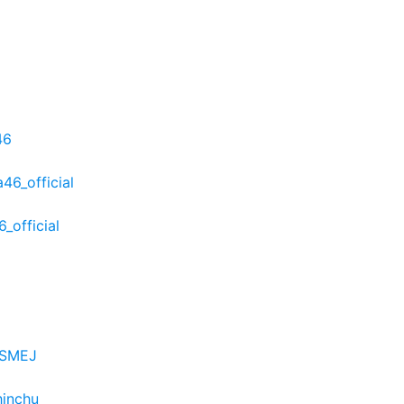
46
46_official
_official
6SMEJ
hinchu