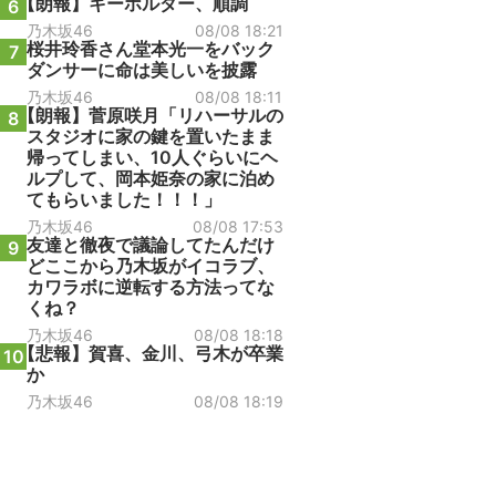
【朗報】キーホルダー、順調
6
乃木坂46
08/08 18:21
桜井玲香さん堂本光一をバック
7
ダンサーに命は美しいを披露
乃木坂46
08/08 18:11
【朗報】菅原咲月「リハーサルの
8
スタジオに家の鍵を置いたまま
帰ってしまい、10人ぐらいにヘ
ルプして、岡本姫奈の家に泊め
てもらいました！！！」
乃木坂46
08/08 17:53
友達と徹夜で議論してたんだけ
9
どここから乃木坂がイコラブ、
カワラボに逆転する方法ってな
くね？
乃木坂46
08/08 18:18
【悲報】賀喜、金川、弓木が卒業
10
か
乃木坂46
08/08 18:19