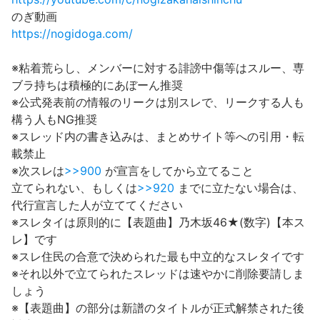
のぎ動画
https://nogidoga.com/
※粘着荒らし、メンバーに対する誹謗中傷等はスルー、専
ブラ持ちは積極的にあぼーん推奨
※公式発表前の情報のリークは別スレで、リークする人も
構う人もNG推奨
※スレッド内の書き込みは、まとめサイト等への引用・転
載禁止
※次スレは
>>900
が宣言をしてから立てること
立てられない、もしくは
>>920
までに立たない場合は、
代行宣言した人が立ててください
※スレタイは原則的に【表題曲】乃木坂46★(数字)【本ス
レ】です
※スレ住民の合意で決められた最も中立的なスレタイです
※それ以外で立てられたスレッドは速やかに削除要請しま
しょう
※【表題曲】の部分は新譜のタイトルが正式解禁された後