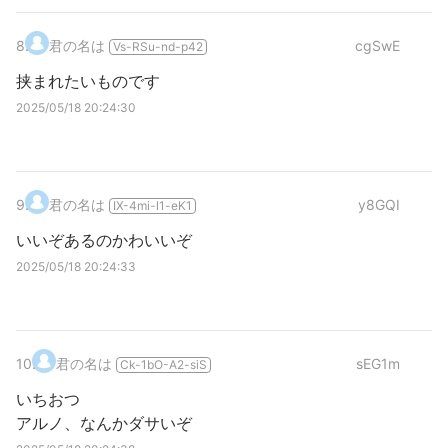
8
.
君の名は
cgSwE
Vs-RSu-nd-p42
挟まれたいものです
2025/05/18 20:24:30
9
.
君の名は
y8GQI
IX-4mi-l1-eK1
いいぞあるのかわいいぞ
2025/05/18 20:24:33
10
.
君の名は
sEG1m
Ck-1bO-A2-siS
いちおつ
アルノ、なんかダサいぞ