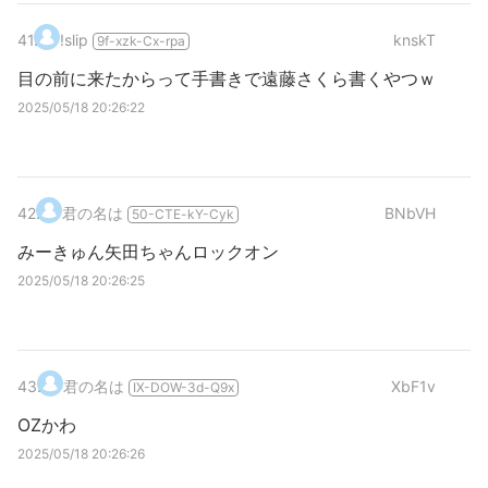
41
.
!slip
knskT
9f-xzk-Cx-rpa
目の前に来たからって手書きで遠藤さくら書くやつｗ
2025/05/18 20:26:22
42
.
君の名は
BNbVH
50-CTE-kY-Cyk
みーきゅん矢田ちゃんロックオン
2025/05/18 20:26:25
43
.
君の名は
XbF1v
IX-DOW-3d-Q9x
OZかわ
2025/05/18 20:26:26