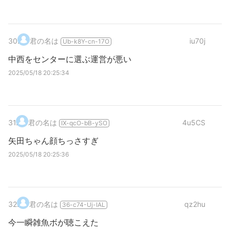
30
.
君の名は
iu70j
Ub-k8Y-cn-17O
中西をセンターに選ぶ運営が悪い
2025/05/18 20:25:34
31
.
君の名は
4u5CS
IX-qcO-bB-ySO
矢田ちゃん顔ちっさすぎ
2025/05/18 20:25:36
32
.
君の名は
qz2hu
36-c74-Uj-IAL
今一瞬雑魚ボが聴こえた