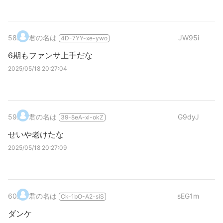
58
.
君の名は
JW95i
4D-7YY-xe-ywo
6期もファンサ上手だな
2025/05/18 20:27:04
59
.
君の名は
G9dyJ
39-8eA-xl-okZ
せいや老けたな
2025/05/18 20:27:09
60
.
君の名は
sEG1m
Ck-1bO-A2-siS
ダンケ