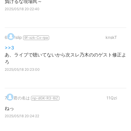
負けるな現場民～
2025/05/18 20:22:40
6
.
!slip
knskT
9f-xzk-Cx-rpa
>>3
あ、ライブで聴いてないから次スレ乃木ののゲスト修正よ
ろ
2025/05/18 20:23:00
7
.
君の名は
11Qzi
np-dGK-R3-6iZ
ねっ
2025/05/18 20:24:22