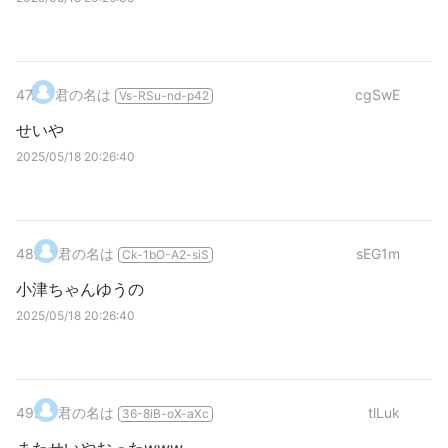
47
.
君の名は
cgSwE
Vs-RSu-nd-p42
せいや
2025/05/18 20:26:40
48
.
君の名は
sEG1m
Ck-1bO-A2-siS
小津ちゃんゆうの
2025/05/18 20:26:40
49
.
君の名は
tlLuk
36-8iB-oX-aXc