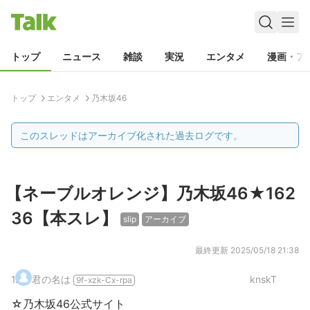
トップ
ニュース
雑談
実況
エンタメ
漫画・ア
トップ
エンタメ
乃木坂46
このスレッドはアーカイブ化された過去ログです。
【ネーブルオレンジ】乃木坂46★162
36【本スレ】
slip
アーカイブ
最終更新
2025/05/18 21:38
1
.
君の名は
knskT
9f-xzk-Cx-rpa
☆乃木坂46公式サイト