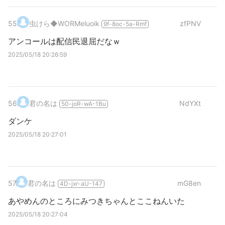
55
.
虫けら
◆WORMeluoik
zfPNV
9f-8oc-5a-Rmf
アンコールは配信民退屈だなｗ
2025/05/18 20:26:59
56
.
君の名は
NdYXt
50-joR-wA-1Bu
ダンケ
2025/05/18 20:27:01
57
.
君の名は
mG8en
4D-jxr-aU-147
あやめんのところにみつきちゃんとここねんいた
2025/05/18 20:27:04