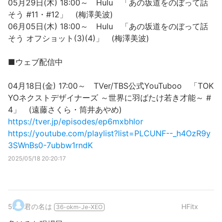
05月29日(木) 18:00～ Hulu 「あの坂道をのぼって話
そう #11・#12」 (梅澤美波)
06月05日(木) 18:00～ Hulu 「あの坂道をのぼって話
そう オフショット(3)(4)」 (梅澤美波)
■ウェブ配信中
04月18日(金) 17:00～ TVer/TBS公式YouTuboo 「TOK
YOネクストデザイナーズ ～世界に羽ばたけ若き才能～ #
4」 (遠藤さくら・筒井あやめ)
https://tver.jp/episodes/ep6mxbhlor
https://youtube.com/playlist?list=PLCUNF--_h4OzR9y
3SWnBs0-7ubbw1rndK
2025/05/18 20:20:17
5
.
君の名は
HFitx
36-okm-Je-XEO