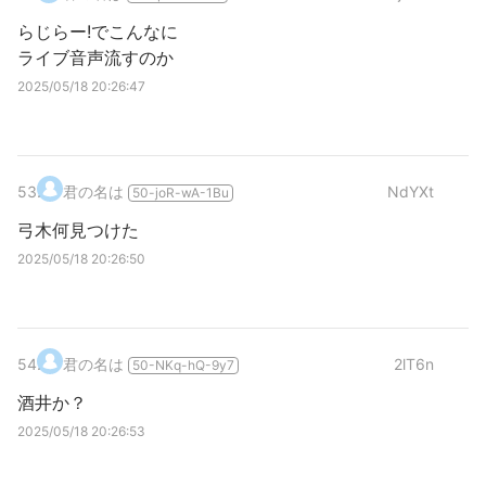
らじらー!でこんなに
ライブ音声流すのか
2025/05/18 20:26:47
53
.
君の名は
NdYXt
50-joR-wA-1Bu
弓木何見つけた
2025/05/18 20:26:50
54
.
君の名は
2lT6n
50-NKq-hQ-9y7
酒井か？
2025/05/18 20:26:53