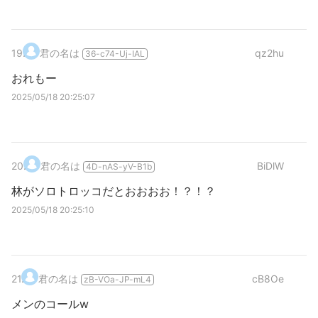
19
.
君の名は
qz2hu
36-c74-Uj-IAL
おれもー
2025/05/18 20:25:07
20
.
君の名は
BiDlW
4D-nAS-yV-B1b
林がソロトロッコだとおおおお！？！？
2025/05/18 20:25:10
21
.
君の名は
cB8Oe
zB-VOa-JP-mL4
メンのコールw