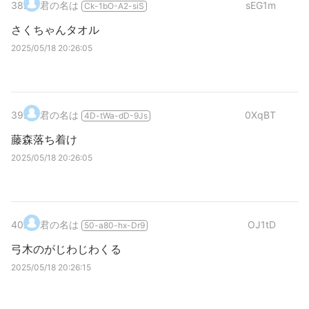
38
.
君の名は
sEG1m
Ck-1bO-A2-siS
さくちゃんタオル
2025/05/18 20:26:05
39
.
君の名は
0XqBT
4D-tWa-dD-9Js
藤森落ち着け
2025/05/18 20:26:05
40
.
君の名は
OJ1tD
50-a80-hx-Dr9
弓木のがじわじわくる
2025/05/18 20:26:15