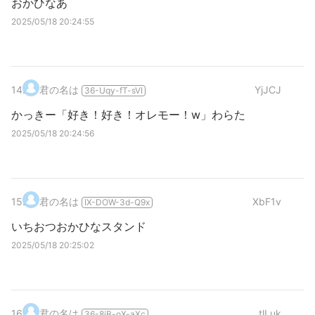
おかひなあ
2025/05/18 20:24:55
14
.
君の名は
YjJCJ
36-Uqy-fT-sVI
かっきー「好き！好き！オレモー！w」わらた
2025/05/18 20:24:56
15
.
君の名は
XbF1v
IX-DOW-3d-Q9x
いちおつおかひなスタンド
2025/05/18 20:25:02
16
.
君の名は
tlLuk
36-8iB-oX-aXc