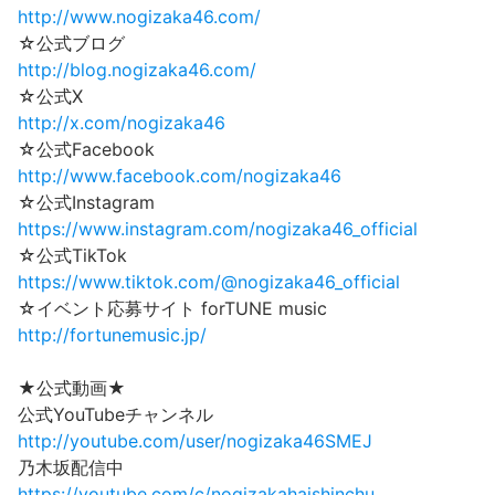
http://www.nogizaka46.com/
☆公式ブログ
http://blog.nogizaka46.com/
☆公式X
http://x.com/nogizaka46
☆公式Facebook
http://www.facebook.com/nogizaka46
☆公式Instagram
https://www.instagram.com/nogizaka46_official
☆公式TikTok
https://www.tiktok.com/@nogizaka46_official
☆イベント応募サイト forTUNE music
http://fortunemusic.jp/
★公式動画★
公式YouTubeチャンネル
http://youtube.com/user/nogizaka46SMEJ
乃木坂配信中
https://youtube.com/c/nogizakahaishinchu