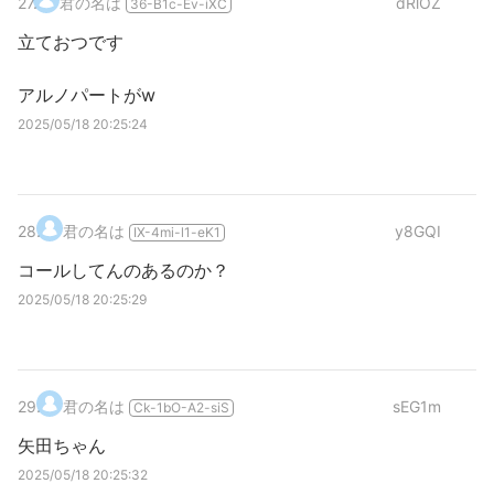
27
.
君の名は
dRlOZ
36-B1c-Ev-iXC
立ておつです
アルノパートがw
2025/05/18 20:25:24
28
.
君の名は
y8GQI
IX-4mi-l1-eK1
コールしてんのあるのか？
2025/05/18 20:25:29
29
.
君の名は
sEG1m
Ck-1bO-A2-siS
矢田ちゃん
2025/05/18 20:25:32