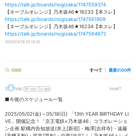
https://talk.jp/boards/nogizaka/1747559374
【ネーブルオレンジ】乃木坂46★16233【本スレ】
https://talk.jp/boards/nogizaka/1747561909
【ネーブルオレンジ】乃木坂46★16234【本スレ】
https://talk.jp/boards/nogizaka/1747564672
2025/05/18 20:16:20
1000
すべて
|
最新の50件
2
.
!slip
knskT
9f-xzk-Cx-rpa
■今後のスケジュール一覧
2025/05/02(金)～05/18(日) 「13th YEAR BIRTHDAY LI
VE」開催記念！「京王電鉄×乃木坂46」コラボレーショ
ン企画 駅構内告知放送(井上[新宿]・梅澤[吉祥寺]・遠藤
[高幡不動]・賀喜[調布]・中西[渋谷]／「乃木坂46トレイ