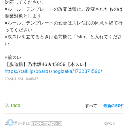
対応してください。
※ルール、テンプレートの改変は禁止。改変されたものは
廃棄対象とします
※ルール、テンプレートの変更はスレ住民の同意を経て行
ってください
※次スレを立てるときは名前欄に「!slip」と入れてくださ
い
※前スレ
【歩道橋】乃木坂46★15859【本スレ】
https://talk.jp/boards/nogizaka/1732371596/
2024/11/24 16:45:37
1000
すべて
|
最新の50件
2
.
君の名は
ldw5K
36-0Om-z1-Q3H