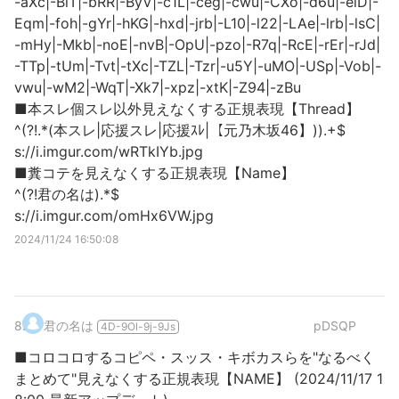
-aXc|-BlT|-bRR|-ByV|-c1L|-ceg|-cwu|-CXo|-d6u|-eiD|-
Eqm|-foh|-gYr|-hKG|-hxd|-jrb|-L10|-l22|-LAe|-lrb|-lsC|
-mHy|-Mkb|-noE|-nvB|-OpU|-pzo|-R7q|-RcE|-rEr|-rJd|
-TTp|-tUm|-Tvt|-tXc|-TZL|-Tzr|-u5Y|-uMO|-USp|-Vob|-
vwu|-wM2|-WqT|-Xk7|-xpz|-xtK|-Z94|-zBu
■本スレ個スレ以外見えなくする正規表現【Thread】
^(?!.*(本スレ|応援スレ|応援ｽﾚ|【元乃木坂46】)).+$
s://i.imgur.com/wRTkIYb.jpg
■糞コテを見えなくする正規表現【Name】
^(?!君の名は).*$
s://i.imgur.com/omHx6VW.jpg
2024/11/24 16:50:08
8
.
君の名は
pDSQP
4D-9Ol-9j-9Js
■コロコロするコピペ・スッス・キボカスらを"なるべく
まとめて"見えなくする正規表現【NAME】 (2024/11/17 1