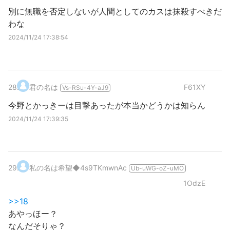
別に無職を否定しないが人間としてのカスは抹殺すべきだ
わな
2024/11/24 17:38:54
28
.
君の名は
F61XY
Vs-RSu-4Y-aJ9
今野とかっきーは目撃あったが本当かどうかは知らん
2024/11/24 17:39:35
29
.
私の名は希望
◆4s9TKmwnAc
Ub-uWG-oZ-uMO
1OdzE
>>18
あやっほー？
なんだそりゃ？