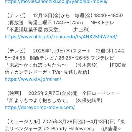
https://movies.shochiku.co.jp/yanohibi-movie/
【テレビ】 12月13日(金)から 毎週(金) 18:40〜18:50
（再放送：毎週土曜日 17:45〜17:55） NHK Eテレ
「不思議駄菓子屋 銭天堂」 (井上和)
https://www.nhk.jp/p/zenitendo/ts/4NX2MRW758/
【テレビ】 2025年1月9日(木)スタート 毎週(木) 24:2
5〜24:55 関西テレビ / 26:25〜26:55 フジテレビ
「未恋〜かくれぼっちたち〜」 (弓木奈於) 【FOD配
信 / カンテレドーガ・TVer 見逃し配信】
https://www.ktv.jp/miren/
【映画】 2025年2月7日(金)公開 全国ロードショー
「誰よりもつよく抱きしめて」 (久保史緒里)
https://dareyorimo-movie.com/
【ミュージカル】2025年3月28日(金)〜4月13日(日)「東
京リベンジャーズ #2 Bloody Halloween」 (伊藤理々