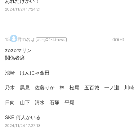
あれだけかい！
2024/11/24 17:24:21
15
.
君の名は
dr9Ht
au-gQ2-4t-cwu
zozoマリン
関係者席
池崎 はんにゃ金田
乃木 黒見 佐藤りか 林 松尾 五百城 一ノ瀬 川崎
日向 山下 清水 石塚 平尾
SKE 何人かいる
2024/11/24 17:27:18