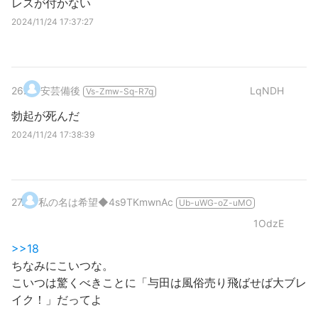
レスが付かない
2024/11/24 17:37:27
26
.
安芸備後
LqNDH
Vs-Zmw-Sq-R7q
勃起が死んだ
2024/11/24 17:38:39
27
.
私の名は希望
◆4s9TKmwnAc
Ub-uWG-oZ-uMO
1OdzE
>>18
ちなみにこいつな。
こいつは驚くべきことに「与田は風俗売り飛ばせば大ブレ
イク！」だってよ