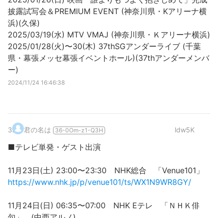
披露試写会＆PREMIUM EVENT (神奈川県・Kアリーナ横
浜)(久保)
2025/03/19(水) MTV VMAJ (神奈川県・Ｋアリーナ横浜)
2025/01/28(火)〜30(木) 37thSGアンダーライブ (千葉
県・幕張メッセ幕張イベントホール)(37thアンダーメンバ
ー)
2024/11/24 16:46:38
3
.
君の名は
ldw5K
36-0Om-z1-Q3H
■テレビ単発・ゲスト出演
11月23日(土) 23:00〜23:30 NHK総合 「Venue101」
https://www.nhk.jp/p/venue101/ts/WX1N9WR8GY/
11月24日(日) 06:35〜07:00 NHK Eテレ 「ＮＨＫ俳
句」 (中西アルノ)