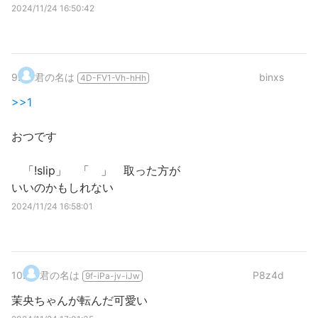
2024/11/24 16:50:42
9
.
君の名は
binxs
4D-FV1-Vh-hHh
>>1
おつです
「!slip」 「 」 取った方が
いいのかもしれない
2024/11/24 16:58:01
10
.
君の名は
P8z4d
9f-iPa-jv-iJw
茉央ちゃんが転んだ可愛い