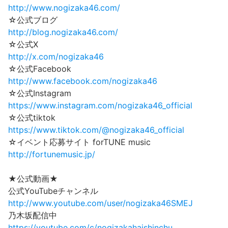
http://www.nogizaka46.com/
☆公式ブログ
http://blog.nogizaka46.com/
☆公式X
http://x.com/nogizaka46
☆公式Facebook
http://www.facebook.com/nogizaka46
☆公式Instagram
https://www.instagram.com/nogizaka46_official
☆公式tiktok
https://www.tiktok.com/@nogizaka46_official
☆イベント応募サイト forTUNE music
http://fortunemusic.jp/
★公式動画★
公式YouTubeチャンネル
http://www.youtube.com/user/nogizaka46SMEJ
乃木坂配信中
https://youtube.com/c/nogizakahaishinchu