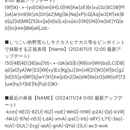
8:00 最新アップデート)
(9f|IX)-.+-(yd|O8|nm|iH|L0|hN|Xw|zE|6r|xu|3z|8C|l8|Pf
|oA|ar|m9|6r|zk|Dh|a2|Mg|Sk|Nq|xP|cQ|Aq|w3|Xf|xk|B
d|qZ|ld|M9|Z5|kv|je|ld|si|Ls|cu|sU|ON|GN|Ow|bE|YQ|e
0|5n|Hm|BM|eR|Jd)-
■しつこい的野荒らしサクカスヒナカス等をピンポイント
で抹殺する正規表現【Name】(2024/11/5 12:00 最新ア
ップデート)
(50|4B|4D|36|au|7d)-.+-(dk|eS|Er|R9|on|Wh|bs|LC|DB|
q0|aO|yA|Wr|S3|XR|vy|Ec|Kg|sJ|3m|vR|Zt|W3|Xf|bc|g2
|ld|S5|yn|RP|Sj|wY|X1|Xw|jd|n2|3e|dW|9e|zO|dW|oP|73
|uw|hy|rf|bE|fb|Fu|r2|IK)-
■最近の単発【NAME】(2024/11/24 0:00 最新アップデ
ート)
-kcm|-XEO|-8ZU|-6iZ|-noE|-WnG|-h1W|-p2A|-Dji|-kVR|
-NkU|-97e|-n53|-LdA|-xmA|-psC|-lrb|-sRY|-L71|-3so|-
hoV|-GUL|-2xg|-asA|-gnA|-QYe|-2SJ|-ax3-wvk