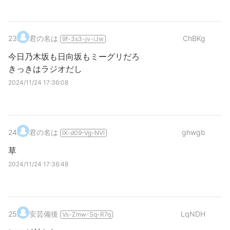
23
.
君の名は
ChBKg
9f-3s3-jv-iJw
今日乃木坂も日向坂もミーグリだろ
きっきはラジオだし
2024/11/24 17:36:08
24
.
君の名は
ghwgb
IX-d09-Vg-NVl
草
2024/11/24 17:36:48
25
.
安芸備後
LqNDH
Vs-Zmw-Sq-R7q