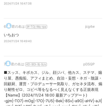
2024/11/24 16:47:38
6
.
君の名は
jcg4w
9f-TOj-Wq-rpa
いちおつ
2024/11/24 16:49:40
7
.
君の名は
pDSQP
4D-9Ol-9j-9Js
■スッス、キボカス、ジル、顔ジパ、他カス、ステマ、煽
り屋、愚痴垢、アフィまとめ、自治・妄想・ネガ・陰謀・
回顧厨、運営・プロデューサー気取り、ガセネタ流布、煽
り耐性ゼロ、コピペ等をなるべく見えなくする正規表現
【Name】(2024/11/24 18:00 最新アップデート)
-gjm|-TO7|-mOg|-17O|-7U5|-8ek|-8Sv|-a9O|-aHV|-aJI|