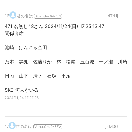
16
.
君の名は
47rHj
au-LGo-tm-rJd
471 名無し48さん 2024/11/24(日) 17:25:13.47
関係者席
池崎 はんにゃ金田
乃木 黒見 佐藤りか 林 松尾 五百城 一ノ瀬 川崎
日向 山下 清水 石塚 平尾
SKE 何人かいる
2024/11/24 17:27:26
17
.
君の名は
j4M06
Vs-co0-c2-3ZA