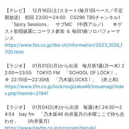
【テレビ】 12月16日(土)スタート(毎月1回ペース／不定
期放送) 初回 23:00〜24:00 CS296 TBSチャンネル1
「Spicy Sessions」 サブMC (中西アルノ) ☆ゲ
スト歌唱披露にコーラス参加 ＆ 毎回1曲ソロパフォーマ
ンス
https://www.tbs.co.jp/tbs-ch/information/2023_1026_1
700.html
【ラジオ】 01月01日(月)から出演 毎月第1週(月〜木) 2
2:00〜23:55 TOKYO FM 「SCHOOL OF LOCK！」
☆ 22:15頃〜22:30頃 「乃木坂LOCKS！」 (井上和)
https://www.tfm.co.jp/lock/nogizaka46/inouenagi/inde
x.php?itemid=21941
【ラジオ】 01月04日(木)から出演 毎週(木) 24:30〜2
4:54 bay fm 「乃木坂46 向井葉月の木曜ここで待ち合
わせ」 (向井葉月)
https://www.bayfm.co.jp/program/hazuki/