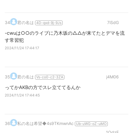
34
.
君の名は
7iSdG
4D-qxd-9j-9Js
-cwuは○○のライブに乃木坂の△△が来てたとデマを流
す常習犯
2024/11/24 17:44:17
35
.
君の名は
j4M06
Vs-co0-c2-3ZA
ってかAKBの方でスレ立ててるんか
2024/11/24 17:44:45
36
.
私の名は希望
◆4s9TKmwnAc
Ub-uWG-oZ-uMO
1OdzE