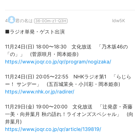
4
.
君の名は
ldw5K
36-0Om-z1-Q3H
■ラジオ単発・ゲスト出演
11月24日(日) 18:00〜18:30 文化放送 「乃木坂46の
「の」」 (菅原咲月・岡本姫奈)
https://www.joqr.co.jp/qr/program/nogizaka/
11月24日(日) 20:05〜22:55 NHKラジオ第1 「らじら
ー！ サンデー」 (五百城茉央・小川彩・岡本姫奈)
https://www.nhk.or.jp/radirer/
11月29日(金) 19:00〜20:00 文化放送 「辻発彦・斉藤
一美・向井葉月 秋の語れ！ライオンズスペシャル」 (向
井葉月)
https://www.joqr.co.jp/qr/article/139819/