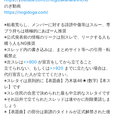
のぎ動画
https://nogidoga.com/
※粘着荒らし、メンバーに対する誹謗中傷等はスルー、専
ブラ持ちは積極的にあぼーん推奨
※公式発表前の情報のリークは別スレで、リークする人も
構う人もNG推奨
※スレッド内の書き込みは、まとめサイト等への引用・転
載禁止
※次スレは
>>900
が宣言をしてから立てること
立てられない、もしくは
>>920
までに立たない場合は、
代行宣言した人が立ててください。
※スレタイは原則的に【表題曲】乃木坂46★(数字)【本ス
レ】です
※スレ住民の合意で決められた最も中立的なスレタイです
※それ以外で立てられたスレッドは速やかに削除要請しま
しょう
※【表題曲】の部分は新譜のタイトルが正式解禁された後