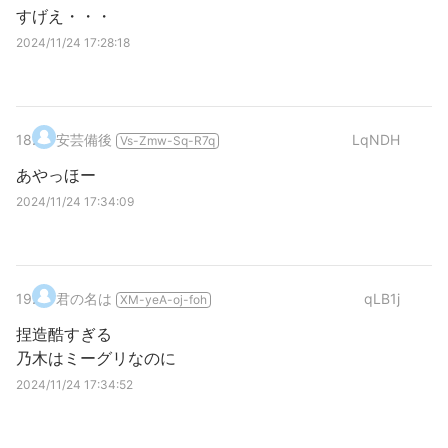
すげえ・・・
2024/11/24 17:28:18
18
.
安芸備後
LqNDH
Vs-Zmw-Sq-R7q
あやっほー
2024/11/24 17:34:09
19
.
君の名は
qLB1j
XM-yeA-oj-foh
捏造酷すぎる
乃木はミーグリなのに
2024/11/24 17:34:52