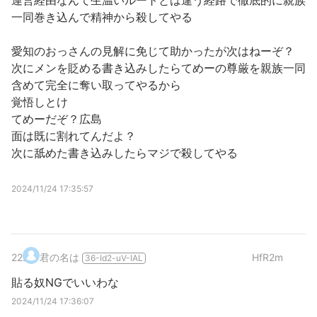
運営経由なんて生温いルートとは違う経路で徹底的に親族
一同巻き込んで精神から殺してやる
愛知のおっさんの見解に免じて助かったが次はねーぞ？
次にメンを貶める書き込みしたらてめーの尊厳を親族一同
含めて完全に奪い取ってやるから
覚悟しとけ
てめーだぞ？広島
面は既に割れてんだよ？
次に舐めた書き込みしたらマジで殺してやる
2024/11/24 17:35:57
22
.
君の名は
HfR2m
36-Id2-uV-IAL
貼る奴NGでいいわな
2024/11/24 17:36:07