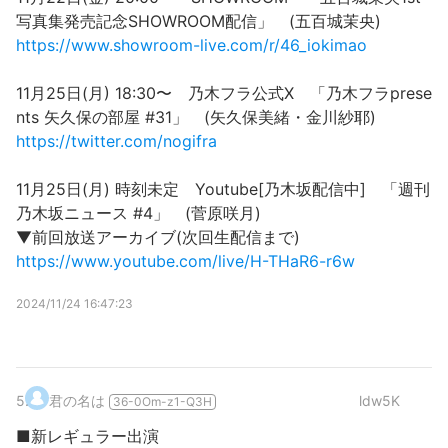
写真集発売記念SHOWROOM配信」 (五百城茉央)
https://www.showroom-live.com/r/46_iokimao
11月25日(月) 18:30〜 乃木フラ公式X 「乃木フラprese
nts 矢久保の部屋 #31」 (矢久保美緒・金川紗耶)
https://twitter.com/nogifra
11月25日(月) 時刻未定 Youtube[乃木坂配信中] 「週刊
乃木坂ニュース #4」 (菅原咲月)
▼前回放送アーカイブ(次回生配信まで)
https://www.youtube.com/live/H-THaR6-r6w
2024/11/24 16:47:23
5
.
君の名は
ldw5K
36-0Om-z1-Q3H
■新レギュラー出演