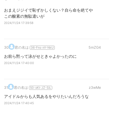
おまえジジイで恥ずかしくない？自ら命を絶てや
この酸素の無駄遣いが
2024/11/24 17:39:58
30
.
君の名は
5mZG4
36-Fns-nY-NkU
お前ら黙って泳がせときゃよかったのに
2024/11/24 17:40:00
31
.
君の名は
z3wMe
50-xKt-JZ-SiL
アイドルからも人気あるをやりたいんだろうな
2024/11/24 17:40:45