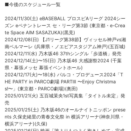
■今後のスケジュール一覧
2024/11/30(土) eBASEBALL プロスピAリーグ 2024シー
ズン eペナントレース セ・リーグ第3節 (東京都・e-Crea
te Space AIM SASAZUKA)(黒見)
2024/12/08(日) 【J1リーグ第38節】ヴィッセル神戸vs湘
南ベルマーレ (兵庫県・ノエビアスタジアム神戸)(五百城)
2024/12/11(水) 乃木坂46 37thシングル「歩道橋」発売
2024/12/14(土)〜15(日) 乃木坂46 大感謝祭2024 (千葉
県・幕張メッセ 幕張イベントホール)
2024/12/17(火)〜18(水) パルコ・プロデュース2024「T
HE PARTY in PARCO劇場 PARTIII 〜Enjoy Christma
s!〜」(東京都・PARCO劇場)(奥田)
2025/01/21(火) 五百城茉央1st写真集「タイトル未定」発
売
2025/01/25(土) 乃木坂46のオールナイトニッポン prese
nts 久保史緒里の青春文化祭 in 横浜アリーナ(神奈川県・
横浜アリーナ)(久保)
2025/01/26(日) 映画「誰よりもつよく抱きしめて」完成