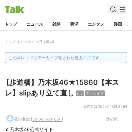
トップ
ニュース
雑談
実況
エンタメ
漫画・ア
トップ
エンタメ
乃木坂46
このスレッドはアーカイブ化された過去ログです。
【歩道橋】乃木坂46★15860【本ス
レ】slipあり立て直し
slip
アーカイブ
最終更新
2024/11/24 21:54
1
.
君の名は
ldw5K
36-0Om-z1-Q3H
☆乃木坂46公式サイト