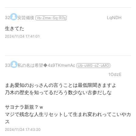
32
.
安芸備後
LqNDH
Vs-Zmw-Sq-R7q
生きてた
2024/11/24 17:41:01
33
.
私の名は希望
◆4s9TKmwnAc
Ub-uWG-oZ-uMO
1OdzE
まあ愛知のおっさんの言うことは最低限聞きますよ
乃木の歴史を知ってるだろう数少ない古参だしな
サヨナラ新規？ｗ
マジで残念な人生リセットして生まれ変われってこいやカ
ス
2024/11/24 17:43:20