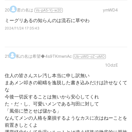
20
.
君の名は
ymWD4
Vs-pA5-Yj-w20
ミーグリあるの知らんのは流石に草やわ
2024/11/24 17:35:43
21
.
私の名は希望
◆4s9TKmwnAc
Ub-uWG-oZ-uMO
1OdzE
住人の皆さんスレ汚し本当に申し訳無い
まあメン叩きの範疇を逸脱した書き込みだけは許せなくて
な
今後一切反することは無いから安心してくれ
た・だ・し、可愛いメンである与田に対して
「風俗に堕とせば儲かる」
なんてメンの人格を棄損するようなカスに次はねーことを
前置きしとくよ