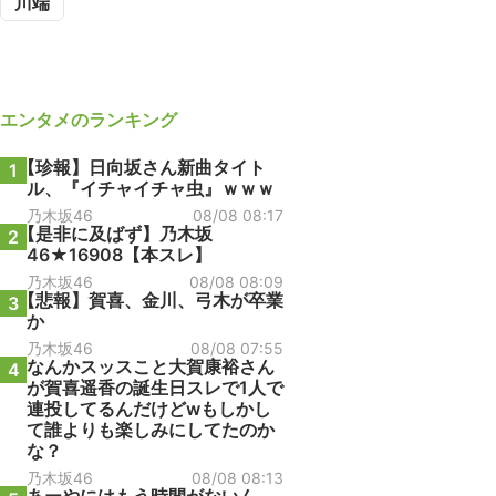
川端
エンタメ
のランキング
【珍報】日向坂さん新曲タイト
1
ル、『イチャイチャ虫』ｗｗｗ
乃木坂46
08/08 08:17
【是非に及ばず】乃木坂
2
46★16908【本スレ】
乃木坂46
08/08 08:09
【悲報】賀喜、金川、弓木が卒業
3
か
乃木坂46
08/08 07:55
なんかスッスこと大賀康裕さん
4
が賀喜遥香の誕生日スレで1人で
連投してるんだけどwもしかし
て誰よりも楽しみにしてたのか
な？
乃木坂46
08/08 08:13