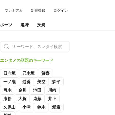
プレミアム
新規登録
ログイン
ポーツ
趣味
投資
エンタメの
話題のキーワード
日向坂
乃木坂
賀喜
一ノ瀬
遥香
美空
森平
弓木
金川
池田
川﨑
康裕
大賀
遠藤
井上
久保山
小津
鈴木
愛宕