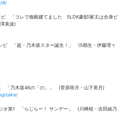
/#/
 フジテレビ 「コレで御殿建てました 5LDK豪邸!家主は全身ピ
澤美波)
 日本テレビ 「超・乃木坂スター誕生！」 (5期生・伊藤理々
文化放送 「乃木坂46の「の」」 (菅原咲月・山下美月)
ogizaka/
 NHKラジオ第1 「らじらー！ サンデー」 (川﨑桜・吉田綾乃