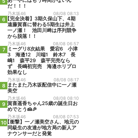
あーやにはもう時間がないん
5
だ！！！
乃木坂46
08/08 08:13
【完全決着】3期久保山下、4期
6
遠藤賀喜に替わる5期生は井上
一ノ瀬！ 池田川﨑は序列競争
から脱落！！
乃木坂46
08/08 06:57
ミーグリ8次結果 愛宕6 小津
7
3 海邉12 川端1 鈴木7 長
嶋1 森平29 森平完売なら
ず 長嶋初完売 海邉ホリプロ
効果なし
乃木坂46
08/08 08:17
またまた乃木坂配信中に一ノ瀬
8
美空
乃木坂46
08/08 08:10
賀喜遥香ちゃん25歳の誕生日お
9
めでとう🍰🎉
乃木坂46
08/08 07:53
【衝撃】一ノ瀬美空さん、地元の
10
同級生の友達が地方局の新人ア
ナウンサーだと発覚