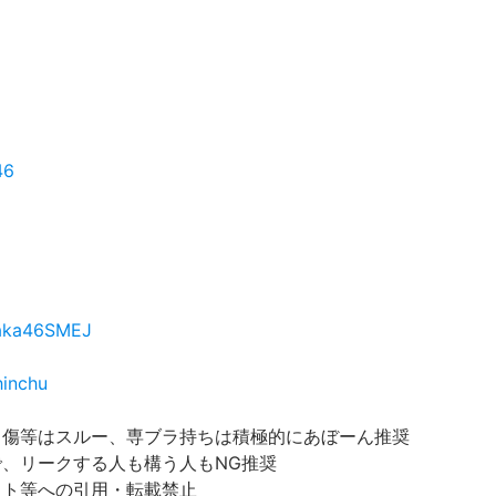
46
zaka46SMEJ
hinchu
中傷等はスルー、専ブラ持ちは積極的にあぼーん推奨
で、リークする人も構う人もNG推奨
イト等への引用・転載禁止