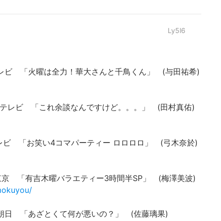
Ly5l6
 フジテレビ 「火曜は全力！華大さんと千鳥くん」 (与田祐希)
 朝日放送テレビ 「これ余談なんですけど。。。」 (田村真佑)
 日本テレビ 「お笑い4コマパーティー ロロロロ」 (弓木奈於)
 テレビ東京 「有吉木曜バラエティー3時間半SP」 (梅澤美波)
imokuyou/
 テレビ朝日 「あざとくて何が悪いの？」 (佐藤璃果)