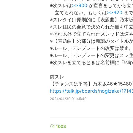
※次スレは
>>900
が宣言をしてから立
立てられない、もしくは
>>920
まで
※スレタイは原則的に【表題曲】乃木坂
※スレ住民の合意で決められた最も中
※それ以外で立てられたスレッドは速
※【表題曲】の部分は新譜のタイトル
※ルール、テンプレートの改変は禁止
※ルール、テンプレートの変更はスレ
※次スレを立てるときは名前欄に「!sl
前スレ
【チャンスは平等】乃木坂46★1548
https://talk.jp/boards/nogizaka/171
2024/04/30 01:45:49
1003