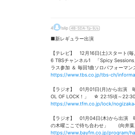
4
.
!slip
4B-SDA-Tp-9Js
■新レギュラー出演
【テレビ】 12月16日(土)スタート(毎月
6 TBSチャンネル1 「Spicy Se
ラス参加 ＆ 毎回1曲ソロパフォーマン
https://www.tbs.co.jp/tbs-ch/inform
【ラジオ】 01月01日(月)から出演 毎月第
OL OF LOCK！」 ☆ 22:15頃～2
https://www.tfm.co.jp/lock/nogizak
【ラジオ】 01月04日(木)から出演 毎週(
の木曜ここで待ち合わせ」 (向井葉
https://www.bayfm.co.jp/program/ha