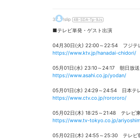
3
.
!slip
4B-SDA-Tp-9Js
■テレビ単発・ゲスト出演
04月30日(火) 22:00～22:54
https://www.ktv.jp/hanadai-chidori/
05月01日(水) 23:10～24:17
https://www.asahi.co.jp/yodan/
05月01日(水) 24:29～24:54
https://www.ctv.co.jp/rorororo/
05月02日(木) 18:25～21:48
https://www.tv-tokyo.co.jp/ariyosh
05月02日(木) 24:55～25:30