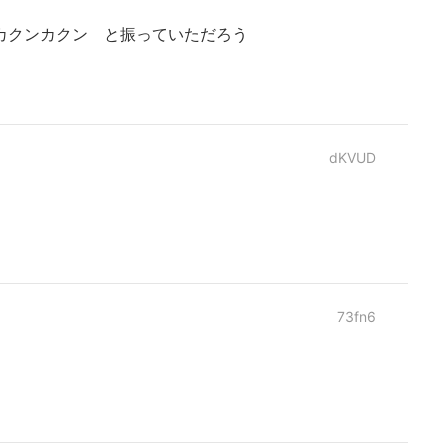
カクンカクン と振っていただろう
dKVUD
73fn6