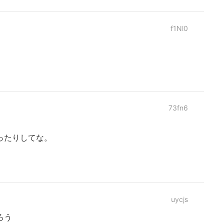
f1Nl0
73fn6
ったりしてな。
uycjs
ろう