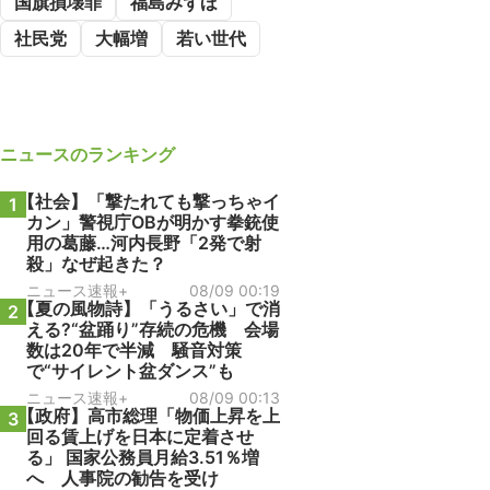
国旗損壊罪
福島みずほ
社民党
大幅増
若い世代
ニュース
のランキング
【社会】「撃たれても撃っちゃイ
1
カン」警視庁OBが明かす拳銃使
用の葛藤…河内長野「2発で射
殺」なぜ起きた？
ニュース速報+
08/09 00:19
【夏の風物詩】「うるさい」で消
2
える?“盆踊り”存続の危機 会場
数は20年で半減 騒音対策
で“サイレント盆ダンス”も
ニュース速報+
08/09 00:13
【政府】高市総理「物価上昇を上
3
回る賃上げを日本に定着させ
る」 国家公務員月給3.51％増
へ 人事院の勧告を受け