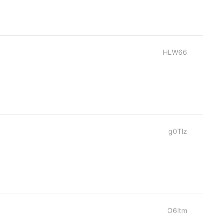
HLW66
g0Tlz
O6ltm