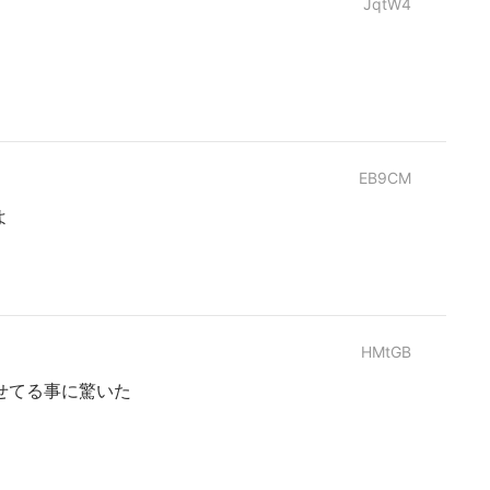
JqtW4
EB9CM
よ
HMtGB
せてる事に驚いた