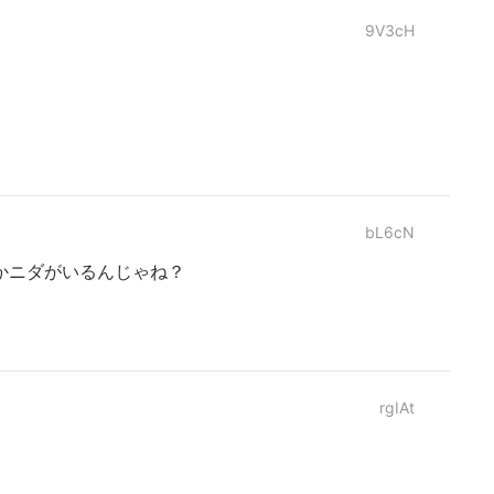
9V3cH
bL6cN
かニダがいるんじゃね？
rgIAt