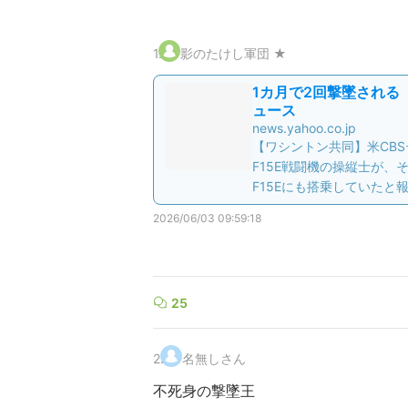
1
.
影のたけし軍団 ★
1カ月で2回撃墜される 
ュース
news.yahoo.co.jp
【ワシントン共同】米CB
F15E戦闘機の操縦士が
F15Eにも搭乗していたと
2026/06/03 09:59:18
25
2
.
名無しさん
不死身の撃墜王