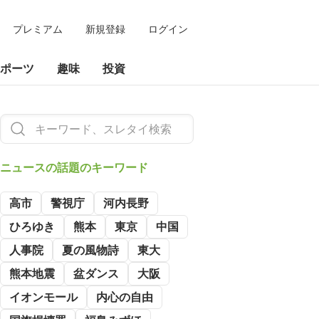
プレミアム
新規登録
ログイン
ポーツ
趣味
投資
ニュースの
話題のキーワード
高市
警視庁
河内長野
ひろゆき
熊本
東京
中国
人事院
夏の風物詩
東大
熊本地震
盆ダンス
大阪
イオンモール
内心の自由