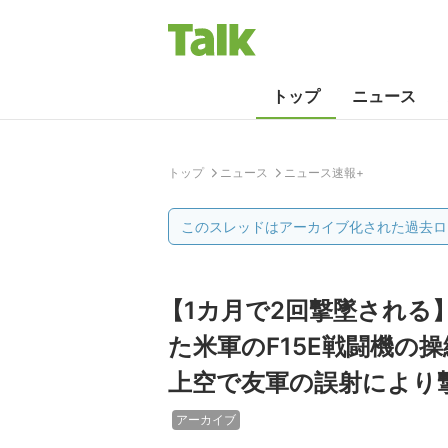
トップ
ニュース
トップ
ニュース
ニュース速報+
このスレッドはアーカイブ化された過去ロ
【1カ月で2回撃墜される
た米軍のF15E戦闘機の
上空で友軍の誤射により撃
アーカイブ