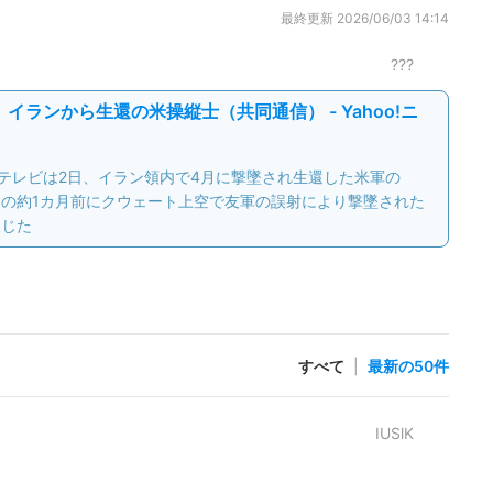
最終更新
2026/06/03 14:14
???
イランから生還の米操縦士（共同通信） - Yahoo!ニ
Sテレビは2日、イラン領内で4月に撃墜され生還した米軍の
、その約1カ月前にクウェート上空で友軍の誤射により撃墜された
報じた
すべて
|
最新の50件
IUSlK