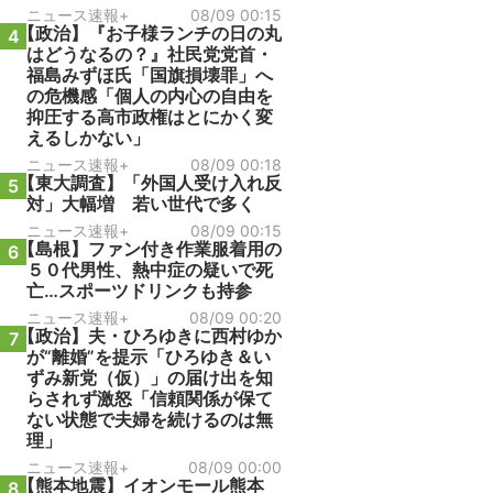
ニュース速報+
08/09 00:15
【政治】『お子様ランチの日の丸
4
はどうなるの？』社民党党首・
福島みずほ氏「国旗損壊罪」へ
の危機感「個人の内心の自由を
抑圧する高市政権はとにかく変
えるしかない」
ニュース速報+
08/09 00:18
【東大調査】「外国人受け入れ反
5
対」大幅増 若い世代で多く
ニュース速報+
08/09 00:15
【島根】ファン付き作業服着用の
6
５０代男性、熱中症の疑いで死
亡…スポーツドリンクも持参
ニュース速報+
08/09 00:20
【政治】夫・ひろゆきに西村ゆか
7
が“離婚”を提示「ひろゆき＆い
ずみ新党（仮）」の届け出を知
らされず激怒「信頼関係が保て
ない状態で夫婦を続けるのは無
理」
ニュース速報+
08/09 00:00
【熊本地震】イオンモール熊本
8