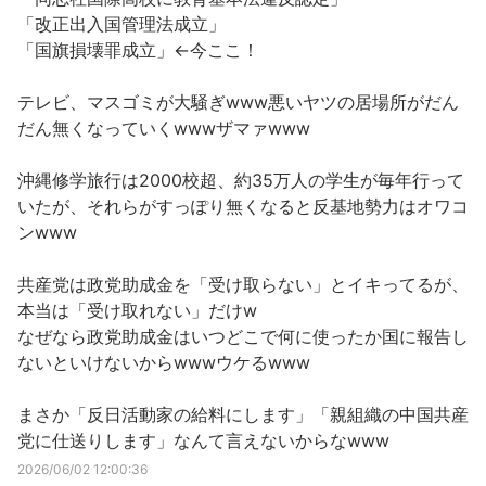
「改正出入国管理法成立」
「国旗損壊罪成立」←今ここ！
テレビ、マスゴミが大騒ぎwww悪いヤツの居場所がだん
だん無くなっていくwwwザマァwww
沖縄修学旅行は2000校超、約35万人の学生が毎年行って
いたが、それらがすっぽり無くなると反基地勢力はオワコ
ンwww
共産党は政党助成金を「受け取らない」とイキってるが、
本当は「受け取れない」だけw
なぜなら政党助成金はいつどこで何に使ったか国に報告し
ないといけないからwwwウケるwww
まさか「反日活動家の給料にします」「親組織の中国共産
党に仕送りします」なんて言えないからなwww
2026/06/02 12:00:36