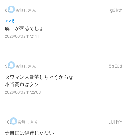
8
.
名無しさん
g9Rth
>>6
統一が困るでしょ
2026/06/02 11:21:11
9
.
名無しさん
5gE0d
タワマン大暴落しちゃうからな
本当高市はクソ
2026/06/02 11:22:03
10
.
名無しさん
LUHYY
壺自民は伊達じゃない