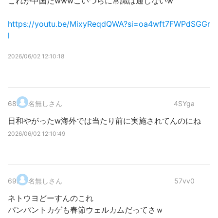
これが中国だwwwこいつらに常識は通じないw
https://youtu.be/MixyReqdQWA?si=oa4wft7FWPdSGGr
l
2026/06/02 12:10:18
68
.
名無しさん
4SYga
日和やがったw海外では当たり前に実施されてんのにね
2026/06/02 12:10:49
69
.
名無しさん
57vv0
ネトウヨどーすんのこれ
パンパントカゲも春節ウェルカムだってさｗ