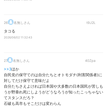
26
.
名無しさん
t9J2L
タコる
2026/06/02 11:32:43
27
.
名無しさん
40Zpa
>>3
ほか
自民党の保守てのは自分たちとオトモダチ(利害関係者)に
対してだけ保守て意味だよ
自分たちさえよければ日本国や大多数の日本国民が苦しも
うが野垂れ死にしようがどうなろうが知ったこっちゃない
てスタンスだろ？
石破も高市もそこだけは変わらん