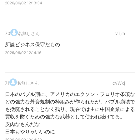
2026/06/02 12:13:34
70
.
名無しさん
vTjln
所詮ビジネス保守だもの
2026/06/02 12:14:16
71
.
名無しさん
cvWxj
日本のバブル期に、アメリカのエクソン・フロリオ条項な
どの強力な外資規制の枠組みが作られたが、バブル崩壊で
も撤廃されることなく残り、現在では主に中国企業による
買収を防ぐための強力な武器として使われ続けてる。
皮肉なもんだな
日本もやりゃいいのに
2026/06/02 12:14:39