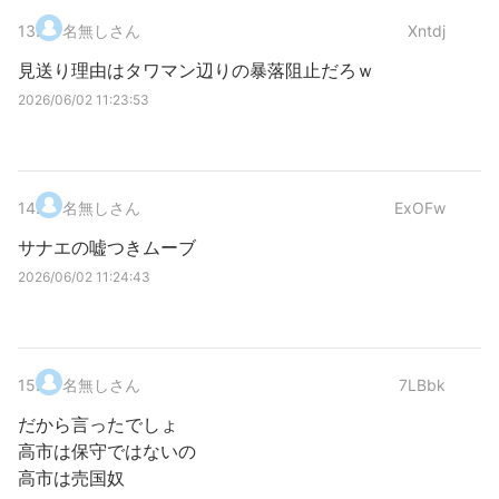
13
.
名無しさん
Xntdj
見送り理由はタワマン辺りの暴落阻止だろｗ
2026/06/02 11:23:53
14
.
名無しさん
ExOFw
サナエの嘘つきムーブ
2026/06/02 11:24:43
15
.
名無しさん
7LBbk
だから言ったでしょ
高市は保守ではないの
高市は売国奴