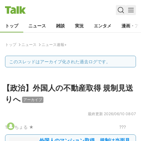
トップ
ニュース
雑談
実況
エンタメ
漫画・ア
トップ
ニュース
ニュース速報+
このスレッドはアーカイブ化された過去ログです。
【政治】外国人の不動産取得 規制見送
りへ
アーカイブ
最終更新
2026/06/10 08:07
1
.
ちょる ★
???
外国人のマンション取得、規制は当面見