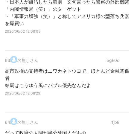
・日本人が旗汚したら罰則 文句言ったら警察の外部機関
「内閣情報局（笑）」のターゲット
・「軍事力増強（笑）」と称してアメリカ様の型落ち兵器
を爆買い
2026/06/02 12:08:03
63
.
名無しさん
5gE0d
高市政権の支持者はニワカネトウヨで、ほとんど金融関係
者
結局はこうゆう風にバブル優先なんだよ
2026/06/02 12:08:29
64
.
名無しさん
rfjb8
だって政府の人間が半分外国人だもの