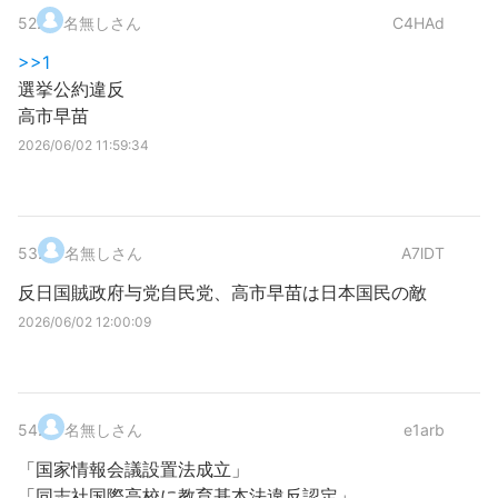
52
.
名無しさん
C4HAd
>>1
選挙公約違反
高市早苗
2026/06/02 11:59:34
53
.
名無しさん
A7lDT
反日国賊政府与党自民党、高市早苗は日本国民の敵
2026/06/02 12:00:09
54
.
名無しさん
e1arb
「国家情報会議設置法成立」
「同志社国際高校に教育基本法違反認定」