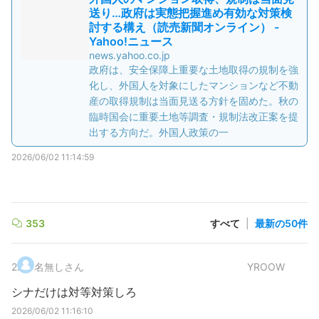
送り…政府は実態把握進め有効な対策検
討する構え（読売新聞オンライン） -
Yahoo!ニュース
news.yahoo.co.jp
政府は、安全保障上重要な土地取得の規制を強
化し、外国人を対象にしたマンションなど不動
産の取得規制は当面見送る方針を固めた。秋の
臨時国会に重要土地等調査・規制法改正案を提
出する方向だ。外国人政策の一
2026/06/02 11:14:59
353
すべて
|
最新の50件
2
.
名無しさん
YROOW
シナだけは対等対策しろ
2026/06/02 11:16:10