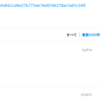
s/4dbfe892cd6e27b772eb74d97d6278ec1a91c349
すべて
|
最新の50件
6g6Iw
6SMYL