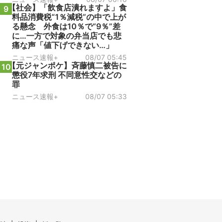
【社会】「飲食店潰れますよ」食
9
料品消費税“1％減税”の中で上が
る懸念 外食は10％で“9％”差
に…一方で対象の弁当店でも悲
痛な声「値下げできない…」
ニュース速報+
08/07 05:45
【元ジャンポケ】斉藤慎二被告に
10
懲役7年求刑 不同意性交などの
罪
ニュース速報+
08/07 05:33