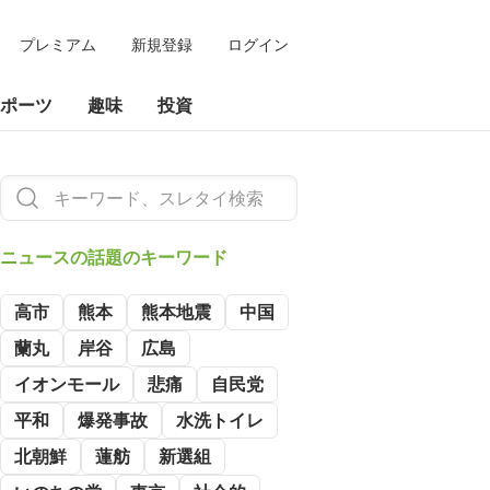
プレミアム
新規登録
ログイン
ポーツ
趣味
投資
ニュースの
話題のキーワード
高市
熊本
熊本地震
中国
蘭丸
岸谷
広島
イオンモール
悲痛
自民党
平和
爆発事故
水洗トイレ
北朝鮮
蓮舫
新選組