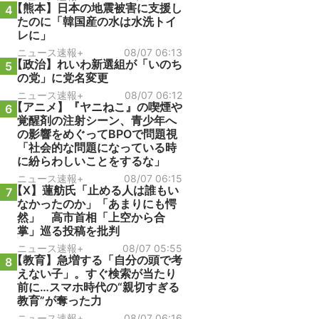
【熊本】日本の地震被害に支援し
4
たのに「韓国産の水は水洗トイ
レに」
ニュース速報+
08/07 06:13
【政治】れいわ新選組が「いのち
5
の党」に党名変更
ニュース速報+
08/07 06:12
【アニメ】『ヤニねこ』の喫煙や
6
覚醒剤の注射シーン、青少年へ
の影響をめぐってBPOで問題視
「社会的な問題になっている時
に紛らわしいことをするな」
ニュース速報+
08/07 06:15
【X】蓮舫氏「止める人は誰もい
7
なかったのか」「あまりにも愕
然」 高市首相「上空から合
掌」巡る投稿を批判
ニュース速報+
08/07 05:55
【教育】急増する「自分の頭で考
8
えない子」。すぐ検索が当たり
前に…スマホ時代の“親切すぎる
教育”が奪った力
ニュース速報+
08/07 06:16