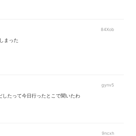
84Xob
てしまった
gynv5
だしたって今日行ったとこで聞いたわ
9ncxh