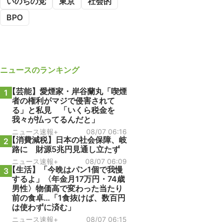
いのちの党
東京
社会的
BPO
ニュース
のランキング
【芸能】愛煙家・岸谷蘭丸「喫煙
1
者の権利がマジで侵害されて
る」と私見 「いくら税金を
我々が払ってるんだと」
ニュース速報+
08/07 06:16
【消費減税】日本の社会保障、岐
2
路に 財源5兆円見通し立たず
ニュース速報+
08/07 06:09
【生活】「今晩はパン1個で我慢
3
するよ」〈年金月17万円・74歳
男性〉物価高で変わった当たり
前の食卓…「1食抜けば、数百円
は使わずに済む」
ニュース速報+
08/07 06:15