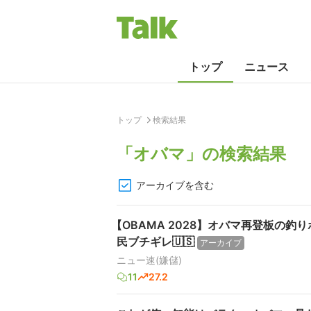
トップ
ニュース
トップ
検索結果
「
オバマ
」の検索結果
アーカイブを含む
【OBAMA 2028】オバマ再登板の
民ブチギレ🇺🇸
アーカイブ
ニュー速(嫌儲)
11
27.2