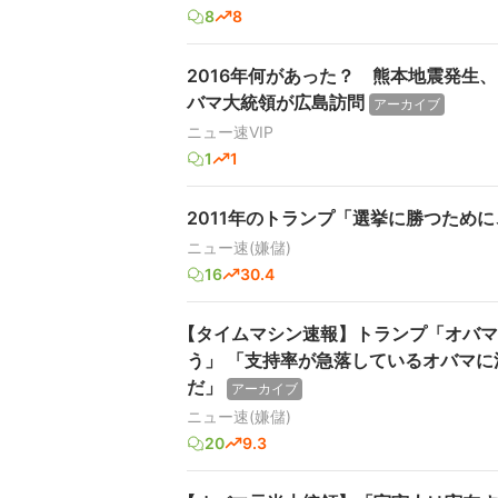
8
8
2016年何があった？ 熊本地震発生
バマ大統領が広島訪問
アーカイブ
ニュー速VIP
1
1
2011年のトランプ「選挙に勝つため
ニュー速(嫌儲)
16
30.4
【タイムマシン速報】トランプ「オバマ
う」 「支持率が急落しているオバマ
だ」
アーカイブ
ニュー速(嫌儲)
20
9.3