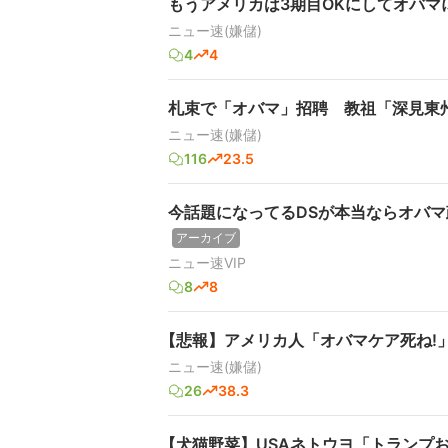
もうアメリカは3期目OKにしてオバマ
ニュー速(嫌儲)
4
4
札束で「オバマ」招聘 教祖「深見東
ニュー速(嫌儲)
116
23.5
今話題になってるDSが本当ならオバ
アーカイブ
ニュー速VIP
8
8
【悲報】アメリカ人「オバマケア死ね!
ニュー速(嫌儲)
26
38.3
【犬猫野菜】USAネトウヨ「トランプ