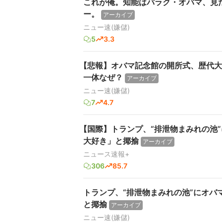
これが俺。知能はバラク・オバマ、見
ー。
アーカイブ
ニュー速(嫌儲)
5
3.3
【悲報】オバマ記念館の開所式、歴代大
一体なぜ？
アーカイブ
ニュー速(嫌儲)
7
4.7
【国際】トランプ、“排泄物まみれの池
大好き」と揶揄
アーカイブ
ニュース速報+
306
85.7
トランプ、“排泄物まみれの池”にオバ
と揶揄
アーカイブ
ニュー速(嫌儲)