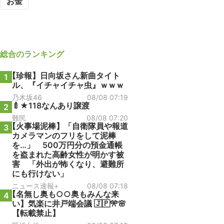
お金
総合
のランキング
【珍報】日向坂さん新曲タイト
1
ル、『イチャイチャ虫』ｗｗｗ
乃木坂46
08/08 07:19
🍼★118なんあり譲渡
2
難民
08/08 07:20
【火事場泥棒】「自衛隊員や報道
3
カメラマンのフリをして泥棒
を…」 500万円分の預金通帳
を盗まれた高齢女性が明かす被
害 「外出が怖くなり、避難所
にも行けない」
ニュース速報+
08/08 07:18
【名無し奥も○○奥もみんな来
4
い】気楽に井戸端会議 🇯🇵🎌🌸
【転載禁止】