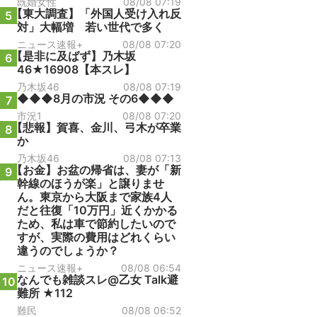
既婚女性
08/08 07:19
【東大調査】「外国人受け入れ反
5
対」大幅増 若い世代で多く
ニュース速報+
08/08 07:20
【是非に及ばず】乃木坂
6
46★16908【本スレ】
乃木坂46
08/08 07:19
◆◆◆8月の市況 その6◆◆◆
7
市況1
08/08 07:20
【悲報】賀喜、金川、弓木が卒業
8
か
乃木坂46
08/08 07:13
【お金】お盆の帰省は、妻が「新
9
幹線のほうが楽」と譲りませ
ん。東京から大阪まで家族4人
だと往復「10万円」近くかかる
ため、私は車で節約したいので
すが、実際の費用はどれくらい
違うのでしょうか？
ニュース速報+
08/08 06:54
なんでも雑談スレ@乙女 Talk避
10
難所 ★112
難民
08/08 06:52