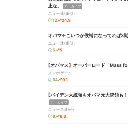
止な」
アーカイブ
ニュー速(嫌儲)
12
24.9
オバマ←こいつが候補になってれば3
ニュー速(嫌儲)
5
5
【オバマス】オーバーロード「Mass for t
スマホゲーム
34
0.1
【バイデン大統領もオバマ元大統領も！
アーカイブ
ニュース速報+
8
6.8