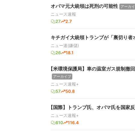
オバマ元大統領は死刑の可能性
アーカイ
ニュース速報
27
2.7
キチガイ大統領トランプが「裏切り者
ニュー速(嫌儲)
26
18.1
【米環境保護局】車の温室ガス規制撤回
アーカイブ
ニュース速報+
57
50.8
【国際】トランプ氏、オバマ氏を国家反
ニュース速報+
610
116.4