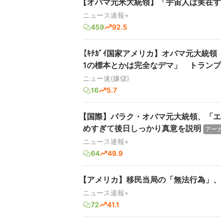
【オバマ元米大統領】「宇宙人は実在す
ニュース速報+
459
92.5
【ｷﾁｶﾞｲ国家アメリカ】オバマ元大統
1の標本とかは完全なデマ」 トラン
ニュー速(嫌儲)
16
5.7
【国際】バラク・オバマ元大統領、「エ
めすぎて後日しっかり真意を説明
アー
ニュース速報+
64
49.9
【アメリカ】移民当局の「無法行為」、
ニュース速報+
72
41.1