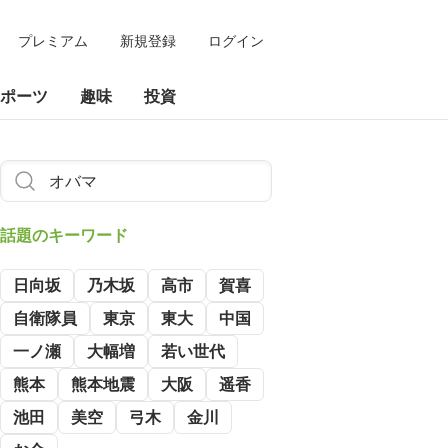
プレミアム
新規登録
ログイン
ポーツ
趣味
投資
話題のキーワード
日向坂
乃木坂
高市
賀喜
自衛隊員
東京
東大
中国
一ノ瀬
大幅増
若い世代
熊本
熊本地震
大阪
遥香
池田
美空
弓木
金川