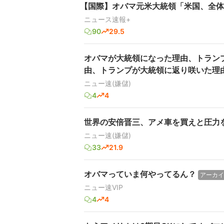
【国際】オバマ元米大統領「米国、全体
ニュース速報+
90
29.5
オバマが大統領になった理由、トラン
由、トランプが大統領に返り咲いた理
ニュー速(嫌儲)
4
4
世界の安倍晋三、アメ車を買えと圧力
ニュー速(嫌儲)
33
21.9
オバマっていま何やってるん？
アーカイ
ニュー速VIP
4
4