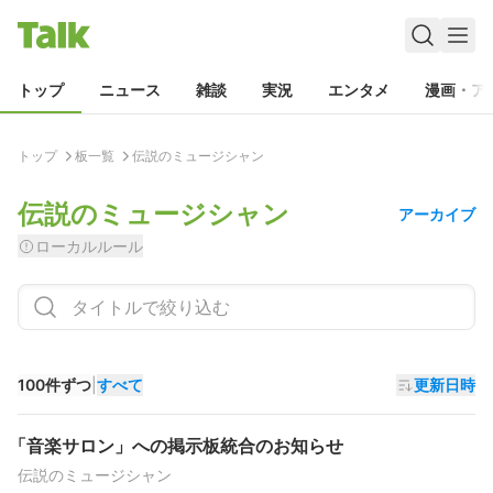
トップ
ニュース
雑談
実況
エンタメ
漫画・ア
トップ
板一覧
伝説のミュージシャン
伝説のミュージシャン
アーカイブ
ローカルルール
100件ずつ
|
すべて
更新日時
「音楽サロン」への掲示板統合のお知らせ
伝説のミュージシャン