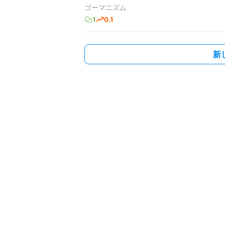
ゴーマニズム
1
0.1
新