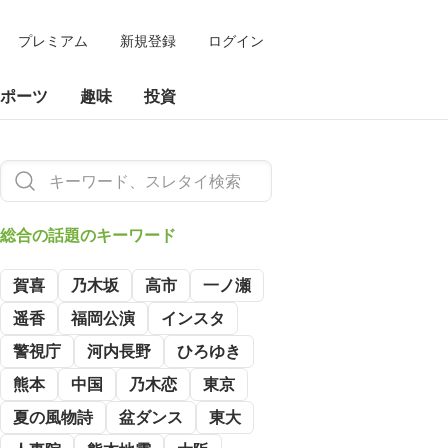
プレミアム
新規登録
ログイン
ポーツ
趣味
投資
総合の
話題のキーワード
賀喜
乃木坂
高市
一ノ瀬
遥香
福岡公演
インスタ
警視庁
河内長野
ひろゆき
熊本
中国
乃木恋
東京
夏の風物詩
盆ダンス
東大