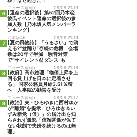
殺」なぜ起きた？
ニュース速報+
08/08 21:19
【運命の選択後】第52回乃木恋
6
彼氏イベント運命の選択後の参
加人数【乃木坂人気メンバーラ
ンキング】
乃木坂46
08/08 21:19
【夏の風物詩】「うるさい」で消
7
える?“盆踊り”存続の危機 会場
数は20年で半減 騒音対策
で“サイレント盆ダンス”も
ニュース速報+
08/08 21:18
【政府】高市総理「物価上昇を上
8
回る賃上げを日本に定着させ
る」 国家公務員月給3.51％増
へ 人事院の勧告を受け
ニュース速報+
08/08 21:17
【政治】夫・ひろゆきに西村ゆか
9
が“離婚”を提示「ひろゆき＆い
ずみ新党（仮）」の届け出を知
らされず激怒「信頼関係が保て
ない状態で夫婦を続けるのは無
理」