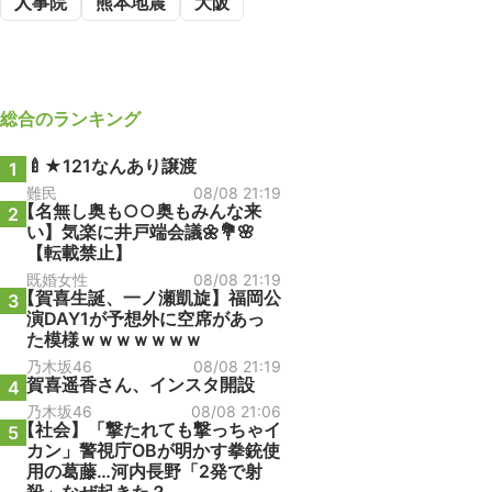
人事院
熊本地震
大阪
総合
のランキング
🍼★121なんあり譲渡
1
難民
08/08 21:19
【名無し奥も○○奥もみんな来
2
い】気楽に井戸端会議🌼💐🌸
【転載禁止】
既婚女性
08/08 21:19
【賀喜生誕、一ノ瀬凱旋】福岡公
3
演DAY1が予想外に空席があっ
た模様ｗｗｗｗｗｗｗ
乃木坂46
08/08 21:19
賀喜遥香さん、インスタ開設
4
乃木坂46
08/08 21:06
【社会】「撃たれても撃っちゃイ
5
カン」警視庁OBが明かす拳銃使
用の葛藤…河内長野「2発で射